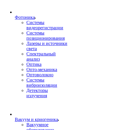
Фотоника
Cистемы
видеорегистрации
Системы
позиционирования
Лазеры и источники
света
Спектральный
анализ
Оптика
Опто-механика
Оптоволокно
Системы
виброизоляции
Детекторы
излучения
Вакуум и криогеника
Вакуумное
оборудование