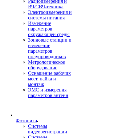
Радиоизмерения и
ВЧ/СВЧ-техника
Электроизмерения и
системы питания
Измерение
параметров
окружающей среды
Зондовые станции и
измерение
параметров
полупроводников
Метрологическое
оборудование
Оснащение рабочих
мест, пайка и
монтаж
ЭМС и измерения
параметров антенн
Фотоника
Cистемы
видеорегистрации
Системы