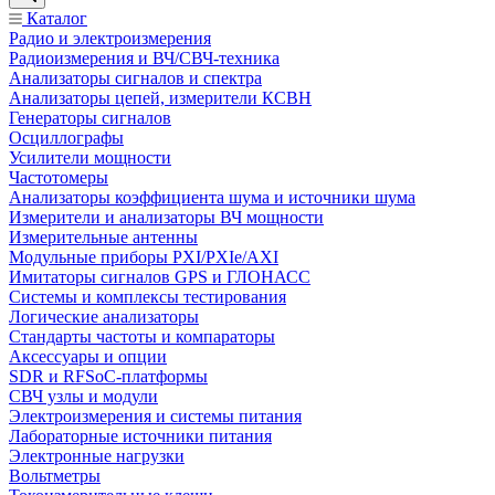
Каталог
Радио и электроизмерения
Радиоизмерения и ВЧ/СВЧ-техника
Анализаторы сигналов и спектра
Анализаторы цепей, измерители КСВН
Генераторы сигналов
Осциллографы
Усилители мощности
Частотомеры
Анализаторы коэффициента шума и источники шума
Измерители и анализаторы ВЧ мощности
Измерительные антенны
Модульные приборы PXI/PXIe/AXI
Имитаторы сигналов GPS и ГЛОНАСС
Системы и комплексы тестирования
Логические анализаторы
Стандарты частоты и компараторы
Аксессуары и опции
SDR и RFSoC‑платформы
СВЧ узлы и модули
Электроизмерения и системы питания
Лабораторные источники питания
Электронные нагрузки
Вольтметры