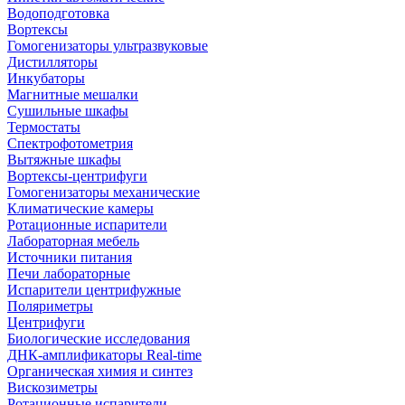
Водоподготовка
Вортексы
Гомогенизаторы ультразвуковые
Дистилляторы
Инкубаторы
Магнитные мешалки
Сушильные шкафы
Термостаты
Спектрофотометрия
Вытяжные шкафы
Вортексы-центрифуги
Гомогенизаторы механические
Климатические камеры
Ротационные испарители
Лабораторная мебель
Источники питания
Печи лабораторные
Испарители центрифужные
Поляриметры
Центрифуги
Биологические исследования
ДНК-амплификаторы Real-time
Органическая химия и синтез
Вискозиметры
Ротационные испарители