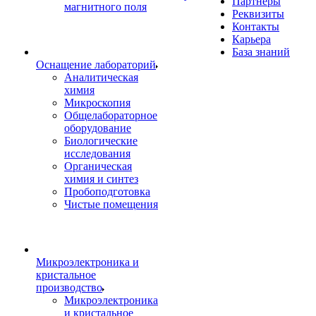
Партнеры
магнитного поля
Реквизиты
Контакты
Карьера
База знаний
Оснащение лабораторий
Аналитическая
химия
Микроскопия
Общелабораторное
оборудование
Биологические
исследования
Органическая
химия и синтез
Пробоподготовка
Чистые помещения
Микроэлектроника и
кристальное
производство
Микроэлектроника
и кристальное