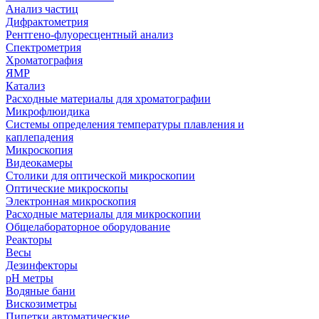
Анализ частиц
Дифрактометрия
Рентгено-флуоресцентный анализ
Спектрометрия
Хроматография
ЯМР
Катализ
Расходные материалы для хроматографии
Микрофлюидика
Системы определения температуры плавления и
каплепадения
Микроскопия
Видеокамеры
Столики для оптической микроскопии
Оптические микроскопы
Электронная микроскопия
Расходные материалы для микроскопии
Общелабораторное оборудование
Реакторы
Весы
Дезинфекторы
рН метры
Водяные бани
Вискозиметры
Пипетки автоматические