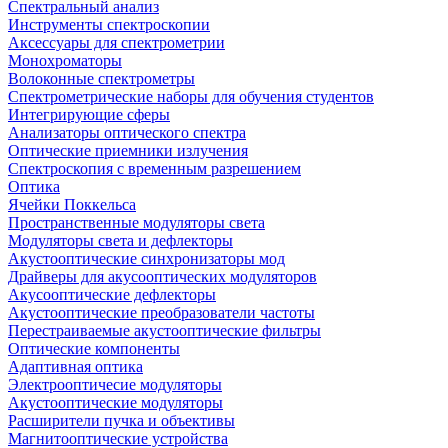
Спектральный анализ
Инструменты спектроскопии
Аксессуары для спектрометрии
Монохроматоры
Волоконные спектрометры
Спектрометрические наборы для обучения студентов
Интегрирующие сферы
Анализаторы оптического спектра
Оптические приемники излучения
Спектроскопия с временным разрешением
Оптика
Ячейки Поккельса
Пространственные модуляторы света
Модуляторы света и дефлекторы
Акустооптические синхронизаторы мод
Драйверы для акусооптических модуляторов
Акусооптические дефлекторы
Акустооптические преобразователи частоты
Перестраиваемые акустооптические фильтры
Оптические компоненты
Адаптивная оптика
Электрооптичесие модуляторы
Акустооптические модуляторы
Расширители пучка и объективы
Магнитооптические устройства