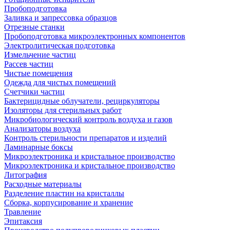
Пробоподготовка
Заливка и запрессовка образцов
Отрезные станки
Пробоподготовка микроэлектронных компонентов
Электролитическая подготовка
Измельчение частиц
Рассев частиц
Чистые помещения
Одежда для чистых помещений
Счетчики частиц
Бактерицидные облучатели, рециркуляторы
Изоляторы для стерильных работ
Микробиологический контроль воздуха и газов
Анализаторы воздуха
Контроль стерильности препаратов и изделий
Ламинарные боксы
Микроэлектроника и кристальное производство
Микроэлектроника и кристальное производство
Литография
Расходные материалы
Разделение пластин на кристаллы
Сборка, корпусирование и хранение
Травление
Эпитаксия