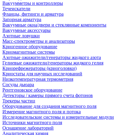
Вакуумметры и контроллеры
Течеискатели
Фланцы, фитинги и арматура
Запорная арматура
Вакуумные окна/двери и стеклянные компоненты
Вакуумные аксессуары
Азотные ловушки
Масс-спектрометры и анализаторы
Криогенное оборудование
Криомагнитные системы
Азотные ожижители/генераторы жидкого азота
Гелиевые ожижители/генераторы жидкого гелия
Криорефрежераторы (криоголовки)
Криостаты для научных исследований
Низкотемпературная термометрия
Сосуды дьюара
Рентгеновское оборудование
Детекторы / камеры прямого счета фотонов
Трекеры частиц
Оборудование для создания магнитного поля
Измерение магнитного поля и потока
Исследовательские системы и измерительные модули
Источники магнитного поля
Оснащение лабораторий
Аналитическая химия