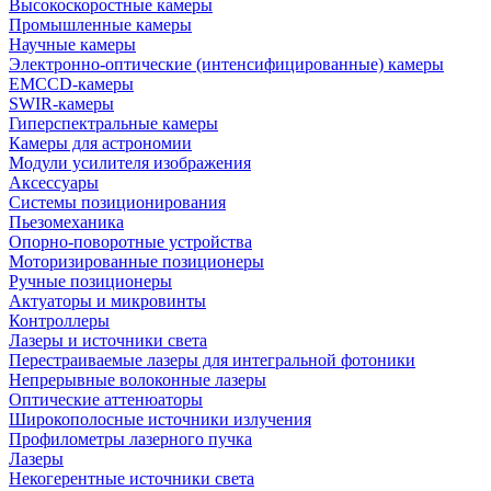
Высокоскоростные камеры
Промышленные камеры
Научные камеры
Электронно-оптические (интенсифицированные) камеры
EMCCD-камеры
SWIR-камеры
Гиперспектральные камеры
Камеры для астрономии
Модули усилителя изображения
Аксессуары
Системы позиционирования
Пьезомеханика
Опорно-поворотные устройства
Моторизированные позиционеры
Ручные позиционеры
Актуаторы и микровинты
Контроллеры
Лазеры и источники света
Перестраиваемые лазеры для интегральной фотоники
Непрерывные волоконные лазеры
Оптические аттенюаторы
Широкополосные источники излучения
Профилометры лазерного пучка
Лазеры
Некогерентные источники света