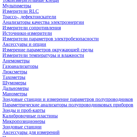
Токоизмерительные клещи
Мультиметры
Измерители RLC
Трассо-, дефектоискатели
Анализаторы качества электроэнергии
Измерители сопротивления
Источники-измерители
Измерители параметров электробезопасности
Аксессуары и опции
Измерение параметров окружающей среды
Измерители температуры и влажности
Анемометры
Газоанализаторы
Люксметры
Тахометры
Шумомеры
Дальномеры
Манометры
Зондовые станции и измерение параметров полупроводников
Параметрические анализаторы полупроводниковых приборов
Зонды и проб-карты
Калибровочные пластины
Микропозиционеры
Зондовые станции
Аксессуары для измерений