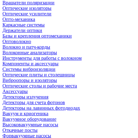
Вращатели поляризации
Оптические изоляторы
Оптические усилители
Опто-механика
Каркасные системы
Держатели оптики
Базы и крепления оптомеханики
Оптоволокно
Волокно и патч-корды
Волоконные анализаторы
Инструменты для работы с волокном
Компоненты и аксессуары
Системы виброизоляции
Оптические плиты и столешницы
Виброопоры и изоляторы
Оптические столы и рабочие места
Аксессуары
Детекторы излучения
Детекторы для счета фотонов
Детекторы на лавинных фотодиодах
Вакуум и криогеника
Вакуумное оборудование
Высоковакуумные насосы
Откачные посты
Форвакуумные насосы