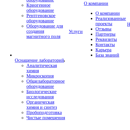
О компании
Криогенное
оборудование
О компании
Рентгеновское
Реализованные
оборудование
проекты
Н
Оборудование для
Отзывы
создания
Услуги
Партнеры
магнитного поля
Реквизиты
Контакты
Карьера
База знаний
Оснащение лабораторий
Аналитическая
химия
Микроскопия
Общелабораторное
оборудование
Биологические
исследования
Органическая
химия и синтез
Пробоподготовка
Чистые помещения