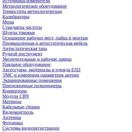
Источники-измерители
Метрологическое оборудование
Термостаты метрологические
Калибраторы
Меры
Стандарты частоты
Шунты токовые
Оснащение рабочих мест, пайка и монтаж
Промышленная и антистатическая мебель
Антистатическая тара
Ручной инструмент
Увеличительные и рабочие лампы
Паяльное оборудование
Аксессуары, материалы и одежда ESD
ЭМС и измерения параметров антенн
Экранированные помещения
Прецизионные позиционеры
Конвертеры
Модули СВЧ
Матрицы
Кабельные сборки
Видеоконтроль
Антенны
Фотоника
Cистемы видеорегистрации