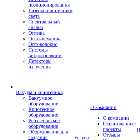
позиционирования
Лазеры и источники
света
Спектральный
анализ
Оптика
Опто-механика
Оптоволокно
Системы
виброизоляции
Детекторы
излучения
Вакуум и криогеника
Вакуумное
оборудование
О компании
Криогенное
оборудование
О компании
Рентгеновское
Реализованные
оборудование
проекты
Н
Оборудование для
Отзывы
создания
Услуги