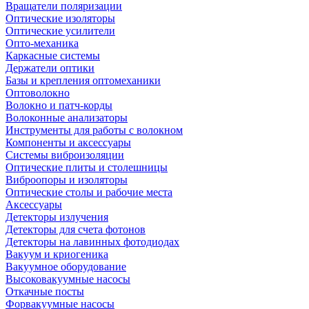
Вращатели поляризации
Оптические изоляторы
Оптические усилители
Опто-механика
Каркасные системы
Держатели оптики
Базы и крепления оптомеханики
Оптоволокно
Волокно и патч-корды
Волоконные анализаторы
Инструменты для работы с волокном
Компоненты и аксессуары
Системы виброизоляции
Оптические плиты и столешницы
Виброопоры и изоляторы
Оптические столы и рабочие места
Аксессуары
Детекторы излучения
Детекторы для счета фотонов
Детекторы на лавинных фотодиодах
Вакуум и криогеника
Вакуумное оборудование
Высоковакуумные насосы
Откачные посты
Форвакуумные насосы