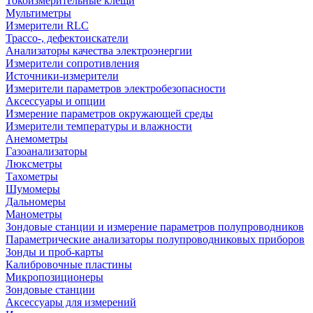
Токоизмерительные клещи
Мультиметры
Измерители RLC
Трассо-, дефектоискатели
Анализаторы качества электроэнергии
Измерители сопротивления
Источники-измерители
Измерители параметров электробезопасности
Аксессуары и опции
Измерение параметров окружающей среды
Измерители температуры и влажности
Анемометры
Газоанализаторы
Люксметры
Тахометры
Шумомеры
Дальномеры
Манометры
Зондовые станции и измерение параметров полупроводников
Параметрические анализаторы полупроводниковых приборов
Зонды и проб-карты
Калибровочные пластины
Микропозиционеры
Зондовые станции
Аксессуары для измерений