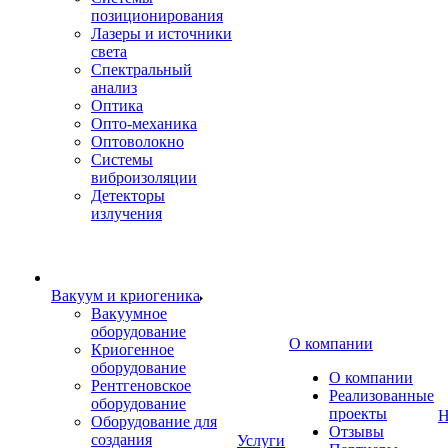
позиционирования
Лазеры и источники
света
Спектральный
анализ
Оптика
Опто-механика
Оптоволокно
Системы
виброизоляции
Детекторы
излучения
Вакуум и криогеника
Вакуумное
оборудование
О компании
Криогенное
оборудование
О компании
Рентгеновское
Реализованные
оборудование
проекты
Н
Оборудование для
Отзывы
создания
Услуги