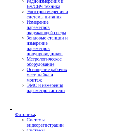
Радиоизмерения и
ВЧ/СВЧ-техника
Электроизмерения и
системы питания
Измерение
параметров
окружающей среды
Зондовые станции и
измерение
параметров
полупроводников
Метрологическое
оборудование
Оснащение рабочих
мест, пайка и
монтаж
ЭМС и измерения
параметров антенн
Фотоника
Cистемы
видеорегистрации
Системы