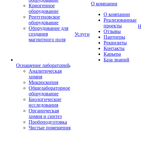
О компании
Криогенное
оборудование
О компании
Рентгеновское
Реализованные
оборудование
проекты
Н
Оборудование для
Отзывы
создания
Услуги
Партнеры
магнитного поля
Реквизиты
Контакты
Карьера
База знаний
Оснащение лабораторий
Аналитическая
химия
Микроскопия
Общелабораторное
оборудование
Биологические
исследования
Органическая
химия и синтез
Пробоподготовка
Чистые помещения