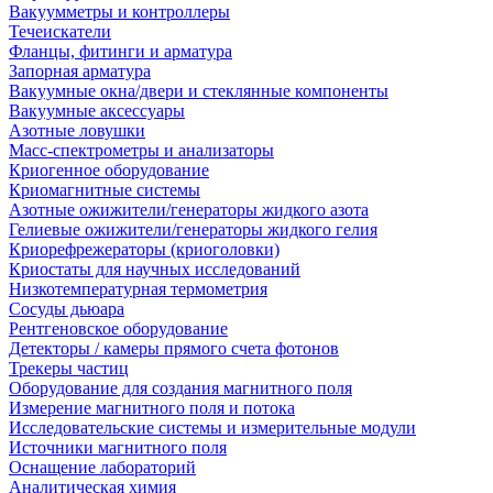
Вакуумметры и контроллеры
Течеискатели
Фланцы, фитинги и арматура
Запорная арматура
Вакуумные окна/двери и стеклянные компоненты
Вакуумные аксессуары
Азотные ловушки
Масс-спектрометры и анализаторы
Криогенное оборудование
Криомагнитные системы
Азотные ожижители/генераторы жидкого азота
Гелиевые ожижители/генераторы жидкого гелия
Криорефрежераторы (криоголовки)
Криостаты для научных исследований
Низкотемпературная термометрия
Сосуды дьюара
Рентгеновское оборудование
Детекторы / камеры прямого счета фотонов
Трекеры частиц
Оборудование для создания магнитного поля
Измерение магнитного поля и потока
Исследовательские системы и измерительные модули
Источники магнитного поля
Оснащение лабораторий
Аналитическая химия