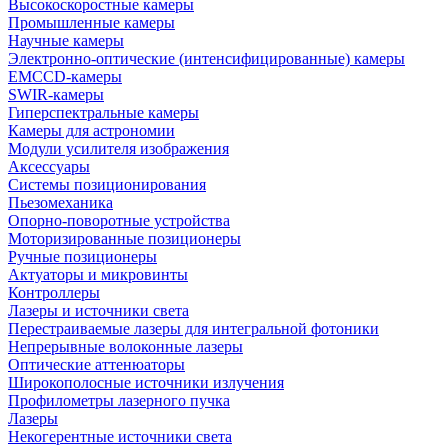
Высокоскоростные камеры
Промышленные камеры
Научные камеры
Электронно-оптические (интенсифицированные) камеры
EMCCD-камеры
SWIR-камеры
Гиперспектральные камеры
Камеры для астрономии
Модули усилителя изображения
Аксессуары
Системы позиционирования
Пьезомеханика
Опорно-поворотные устройства
Моторизированные позиционеры
Ручные позиционеры
Актуаторы и микровинты
Контроллеры
Лазеры и источники света
Перестраиваемые лазеры для интегральной фотоники
Непрерывные волоконные лазеры
Оптические аттенюаторы
Широкополосные источники излучения
Профилометры лазерного пучка
Лазеры
Некогерентные источники света