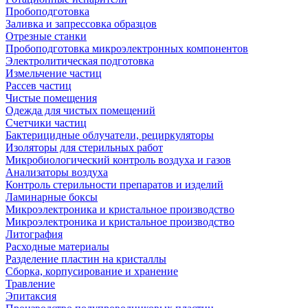
Пробоподготовка
Заливка и запрессовка образцов
Отрезные станки
Пробоподготовка микроэлектронных компонентов
Электролитическая подготовка
Измельчение частиц
Рассев частиц
Чистые помещения
Одежда для чистых помещений
Счетчики частиц
Бактерицидные облучатели, рециркуляторы
Изоляторы для стерильных работ
Микробиологический контроль воздуха и газов
Анализаторы воздуха
Контроль стерильности препаратов и изделий
Ламинарные боксы
Микроэлектроника и кристальное производство
Микроэлектроника и кристальное производство
Литография
Расходные материалы
Разделение пластин на кристаллы
Сборка, корпусирование и хранение
Травление
Эпитаксия