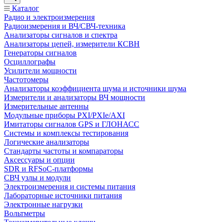
Каталог
Радио и электроизмерения
Радиоизмерения и ВЧ/СВЧ-техника
Анализаторы сигналов и спектра
Анализаторы цепей, измерители КСВН
Генераторы сигналов
Осциллографы
Усилители мощности
Частотомеры
Анализаторы коэффициента шума и источники шума
Измерители и анализаторы ВЧ мощности
Измерительные антенны
Модульные приборы PXI/PXIe/AXI
Имитаторы сигналов GPS и ГЛОНАСС
Системы и комплексы тестирования
Логические анализаторы
Стандарты частоты и компараторы
Аксессуары и опции
SDR и RFSoC‑платформы
СВЧ узлы и модули
Электроизмерения и системы питания
Лабораторные источники питания
Электронные нагрузки
Вольтметры