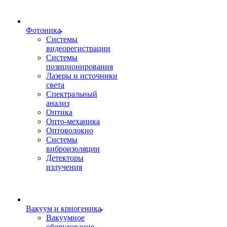
Фотоника
Cистемы
видеорегистрации
Системы
позиционирования
Лазеры и источники
света
Спектральный
анализ
Оптика
Опто-механика
Оптоволокно
Системы
виброизоляции
Детекторы
излучения
Вакуум и криогеника
Вакуумное
оборудование