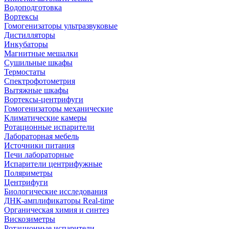
Водоподготовка
Вортексы
Гомогенизаторы ультразвуковые
Дистилляторы
Инкубаторы
Магнитные мешалки
Сушильные шкафы
Термостаты
Спектрофотометрия
Вытяжные шкафы
Вортексы-центрифуги
Гомогенизаторы механические
Климатические камеры
Ротационные испарители
Лабораторная мебель
Источники питания
Печи лабораторные
Испарители центрифужные
Поляриметры
Центрифуги
Биологические исследования
ДНК-амплификаторы Real-time
Органическая химия и синтез
Вискозиметры
Ротационные испарители