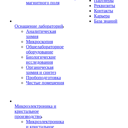
Партнеры
магнитного поля
Реквизиты
Контакты
Карьера
База знаний
Оснащение лабораторий
Аналитическая
химия
Микроскопия
Общелабораторное
оборудование
Биологические
исследования
Органическая
химия и синтез
Пробоподготовка
Чистые помещения
Микроэлектроника и
кристальное
производство
Микроэлектроника
и кристальное