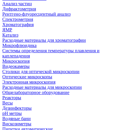
Анализ частиц
Дифрактометрия
Рентгено-флуоресцентный анализ
Спектрометрия
Хроматография
ЯМР
Катализ
Расходные материалы для хроматографии
Микрофлюидика
Системы определения температуры плавления и
каплепадения
Микроскопия
Видеокамеры
Столики для оптической микроскопии
Оптические микроскопы
Электронная микроскопия
Расходные материалы для микроскопии
Общелабораторное оборудование
Реакторы
Весы
Дезинфекторы
рН метры
Водяные бани
Вискозиметры
Пипетки автоматические