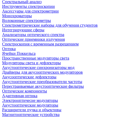
Спектральный анализ
Инструменты спектроскопии
Аксессуары для спектрометрии
Монохроматоры
Волоконные спектрометры
Спектрометрические наборы для обучения студентов
Интегрирующие сферы
Анализаторы оптического спектра
Оптические приемники излучения
Спектроскопия с временным разрешением
Оптика
Ячейки Поккельса
Пространственные модуляторы света
Модуляторы света и дефлекторы
Акустооптические синхронизаторы мод
Драйверы для акусооптических модуляторов
Акусооптические дефлекторы
Акустооптические преобразователи частоты
Перестраиваемые акустооптические фильтры
Оптические компоненты
Адаптивная оптика
Электрооптичесие модуляторы
Акустооптические модуляторы
Расширители пучка и объективы
Магнитооптические устройства