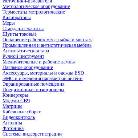
Источники-измерители
Метрологическое оборудование
Термостаты метрологические
Калибраторы
Меры
Стандарты частоты
Шунты токовые
Оснащение рабочих мест, пайка и монтаж
Промышленная и антистатическая мебель
Антистатическая тара
Ручной инструмент
Увеличительные и рабочие лампы
Паяльное оборудование
Аксессуары, материалы и одежда ESD
ЭМС и измерения параметров антенн
Экранированные помещения
Прецизионные позиционеры
Конвертеры
Модули СВЧ
Матрицы
Кабельные сборки
Видеоконтроль
Антенны
Фотоника
Cистемы видеорегистрации