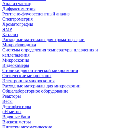
Анализ частиц
Дифрактометрия
Рентгено-флуоресцентный анализ
Спектрометрия
Хроматография
ЯМР
Катализ
Расходные материалы для хроматографии
Микрофлюидика
Системы определения температуры плавления и
каплепадения
Микроскопия
Видеокамеры
Столики для оптической микроскопии
Оптические микроскопы
Электронная микроскопия
Расходные материалы для микроскопии
Общелабораторное оборудование
Реакторы
Весы
Дезинфекторы
рН метры
Водяные бани
Вискозиметры
Пипетки автоматические