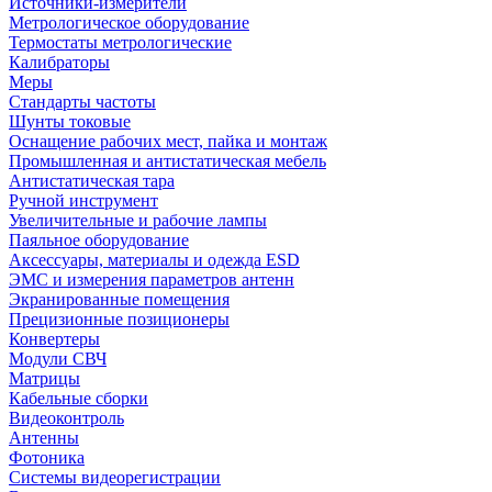
Источники-измерители
Метрологическое оборудование
Термостаты метрологические
Калибраторы
Меры
Стандарты частоты
Шунты токовые
Оснащение рабочих мест, пайка и монтаж
Промышленная и антистатическая мебель
Антистатическая тара
Ручной инструмент
Увеличительные и рабочие лампы
Паяльное оборудование
Аксессуары, материалы и одежда ESD
ЭМС и измерения параметров антенн
Экранированные помещения
Прецизионные позиционеры
Конвертеры
Модули СВЧ
Матрицы
Кабельные сборки
Видеоконтроль
Антенны
Фотоника
Cистемы видеорегистрации