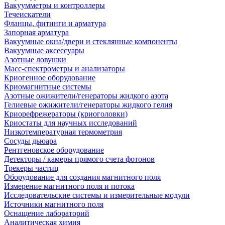
Вакуумметры и контроллеры
Течеискатели
Фланцы, фитинги и арматура
Запорная арматура
Вакуумные окна/двери и стеклянные компоненты
Вакуумные аксессуары
Азотные ловушки
Масс-спектрометры и анализаторы
Криогенное оборудование
Криомагнитные системы
Азотные ожижители/генераторы жидкого азота
Гелиевые ожижители/генераторы жидкого гелия
Криорефрежераторы (криоголовки)
Криостаты для научных исследований
Низкотемпературная термометрия
Сосуды дьюара
Рентгеновское оборудование
Детекторы / камеры прямого счета фотонов
Трекеры частиц
Оборудование для создания магнитного поля
Измерение магнитного поля и потока
Исследовательские системы и измерительные модули
Источники магнитного поля
Оснащение лабораторий
Аналитическая химия