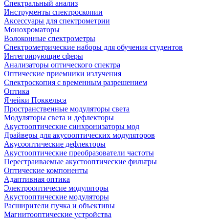
Спектральный анализ
Инструменты спектроскопии
Аксессуары для спектрометрии
Монохроматоры
Волоконные спектрометры
Спектрометрические наборы для обучения студентов
Интегрирующие сферы
Анализаторы оптического спектра
Оптические приемники излучения
Спектроскопия с временным разрешением
Оптика
Ячейки Поккельса
Пространственные модуляторы света
Модуляторы света и дефлекторы
Акустооптические синхронизаторы мод
Драйверы для акусооптических модуляторов
Акусооптические дефлекторы
Акустооптические преобразователи частоты
Перестраиваемые акустооптические фильтры
Оптические компоненты
Адаптивная оптика
Электрооптичесие модуляторы
Акустооптические модуляторы
Расширители пучка и объективы
Магнитооптические устройства