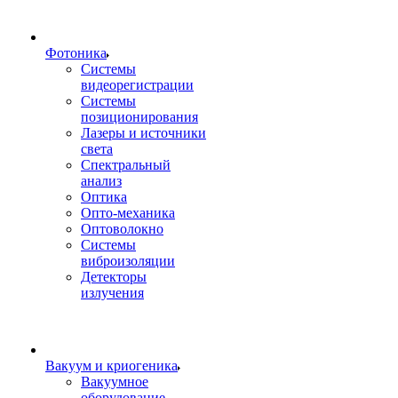
Фотоника
Cистемы
видеорегистрации
Системы
позиционирования
Лазеры и источники
света
Спектральный
анализ
Оптика
Опто-механика
Оптоволокно
Системы
виброизоляции
Детекторы
излучения
Вакуум и криогеника
Вакуумное
оборудование