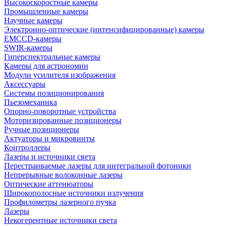
Высокоскоростные камеры
Промышленные камеры
Научные камеры
Электронно-оптические (интенсифицированные) камеры
EMCCD-камеры
SWIR-камеры
Гиперспектральные камеры
Камеры для астрономии
Модули усилителя изображения
Аксессуары
Системы позиционирования
Пьезомеханика
Опорно-поворотные устройства
Моторизированные позиционеры
Ручные позиционеры
Актуаторы и микровинты
Контроллеры
Лазеры и источники света
Перестраиваемые лазеры для интегральной фотоники
Непрерывные волоконные лазеры
Оптические аттенюаторы
Широкополосные источники излучения
Профилометры лазерного пучка
Лазеры
Некогерентные источники света