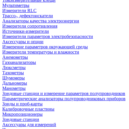
Токоизмерительные клещи
Мультиметры
Измерители RLC
Трассо-, дефектоискатели
Анализаторы качества электроэнергии
Измерители сопротивления
Источники-измерители
Измерители параметров электробезопасности
Аксессуары и опции
Измерение параметров окружающей среды
Измерители температуры и влажности
Анемометры
Газоанализаторы
Люксметры
Тахометры
Шумомеры
Дальномеры
Манометры
Зондовые станции и измерение параметров полупроводников
Параметрические анализаторы полупроводниковых приборов
Зонды и проб-карты
Калибровочные пластины
Микропозиционеры
Зондовые станции
Аксессуары для измерений