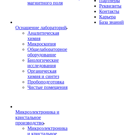
Партнеры
магнитного поля
Реквизиты
Контакты
Карьера
База знаний
Оснащение лабораторий
Аналитическая
химия
Микроскопия
Общелабораторное
оборудование
Биологические
исследования
Органическая
химия и синтез
Пробоподготовка
Чистые помещения
Микроэлектроника и
кристальное
производство
Микроэлектроника
и кристальное