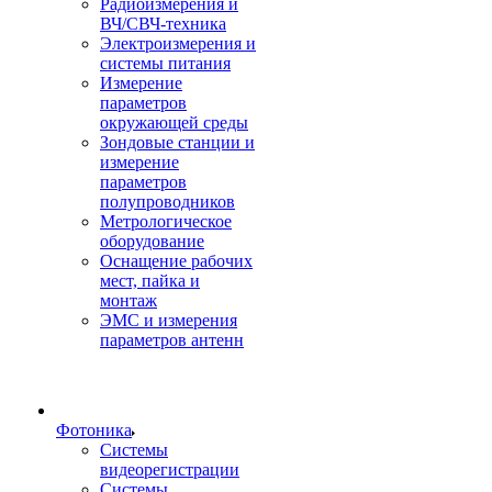
Радиоизмерения и
ВЧ/СВЧ-техника
Электроизмерения и
системы питания
Измерение
параметров
окружающей среды
Зондовые станции и
измерение
параметров
полупроводников
Метрологическое
оборудование
Оснащение рабочих
мест, пайка и
монтаж
ЭМС и измерения
параметров антенн
Фотоника
Cистемы
видеорегистрации
Системы