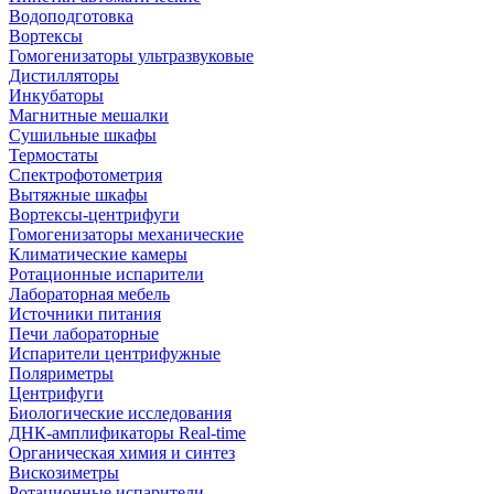
Водоподготовка
Вортексы
Гомогенизаторы ультразвуковые
Дистилляторы
Инкубаторы
Магнитные мешалки
Сушильные шкафы
Термостаты
Спектрофотометрия
Вытяжные шкафы
Вортексы-центрифуги
Гомогенизаторы механические
Климатические камеры
Ротационные испарители
Лабораторная мебель
Источники питания
Печи лабораторные
Испарители центрифужные
Поляриметры
Центрифуги
Биологические исследования
ДНК-амплификаторы Real-time
Органическая химия и синтез
Вискозиметры
Ротационные испарители