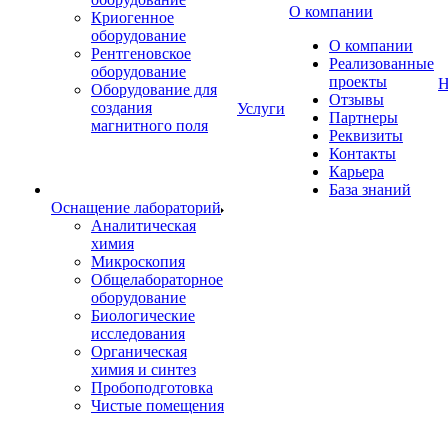
О компании
Криогенное
оборудование
О компании
Рентгеновское
Реализованные
оборудование
проекты
Н
Оборудование для
Отзывы
создания
Услуги
Партнеры
магнитного поля
Реквизиты
Контакты
Карьера
База знаний
Оснащение лабораторий
Аналитическая
химия
Микроскопия
Общелабораторное
оборудование
Биологические
исследования
Органическая
химия и синтез
Пробоподготовка
Чистые помещения