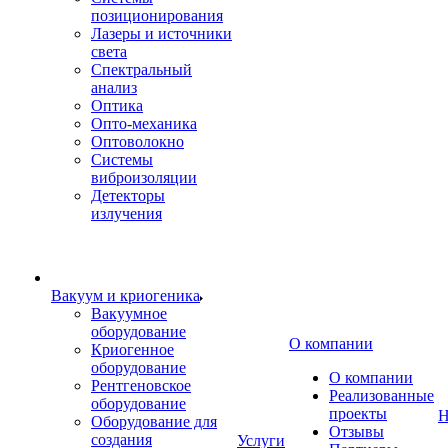
позиционирования
Лазеры и источники
света
Спектральный
анализ
Оптика
Опто-механика
Оптоволокно
Системы
виброизоляции
Детекторы
излучения
Вакуум и криогеника
Вакуумное
оборудование
О компании
Криогенное
оборудование
О компании
Рентгеновское
Реализованные
оборудование
проекты
Н
Оборудование для
Отзывы
создания
Услуги