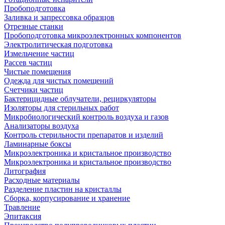
Пробоподготовка
Заливка и запрессовка образцов
Отрезные станки
Пробоподготовка микроэлектронных компонентов
Электролитическая подготовка
Измельчение частиц
Рассев частиц
Чистые помещения
Одежда для чистых помещений
Счетчики частиц
Бактерицидные облучатели, рециркуляторы
Изоляторы для стерильных работ
Микробиологический контроль воздуха и газов
Анализаторы воздуха
Контроль стерильности препаратов и изделий
Ламинарные боксы
Микроэлектроника и кристальное производство
Микроэлектроника и кристальное производство
Литография
Расходные материалы
Разделение пластин на кристаллы
Сборка, корпусирование и хранение
Травление
Эпитаксия