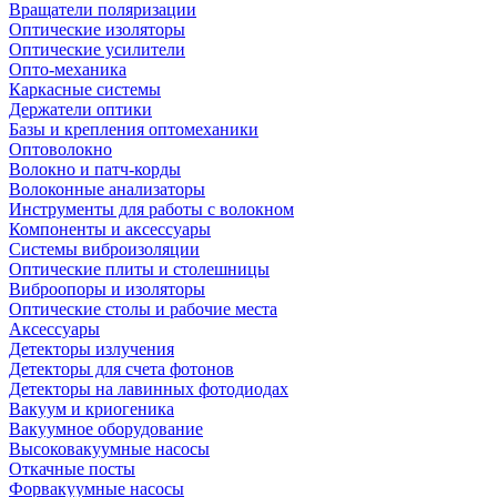
Вращатели поляризации
Оптические изоляторы
Оптические усилители
Опто-механика
Каркасные системы
Держатели оптики
Базы и крепления оптомеханики
Оптоволокно
Волокно и патч-корды
Волоконные анализаторы
Инструменты для работы с волокном
Компоненты и аксессуары
Системы виброизоляции
Оптические плиты и столешницы
Виброопоры и изоляторы
Оптические столы и рабочие места
Аксессуары
Детекторы излучения
Детекторы для счета фотонов
Детекторы на лавинных фотодиодах
Вакуум и криогеника
Вакуумное оборудование
Высоковакуумные насосы
Откачные посты
Форвакуумные насосы