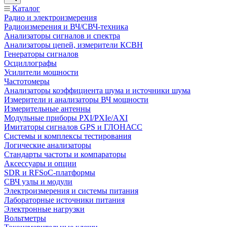
Каталог
Радио и электроизмерения
Радиоизмерения и ВЧ/СВЧ-техника
Анализаторы сигналов и спектра
Анализаторы цепей, измерители КСВН
Генераторы сигналов
Осциллографы
Усилители мощности
Частотомеры
Анализаторы коэффициента шума и источники шума
Измерители и анализаторы ВЧ мощности
Измерительные антенны
Модульные приборы PXI/PXIe/AXI
Имитаторы сигналов GPS и ГЛОНАСС
Системы и комплексы тестирования
Логические анализаторы
Стандарты частоты и компараторы
Аксессуары и опции
SDR и RFSoC‑платформы
СВЧ узлы и модули
Электроизмерения и системы питания
Лабораторные источники питания
Электронные нагрузки
Вольтметры