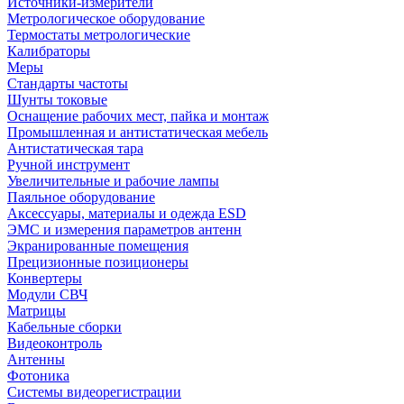
Источники-измерители
Метрологическое оборудование
Термостаты метрологические
Калибраторы
Меры
Стандарты частоты
Шунты токовые
Оснащение рабочих мест, пайка и монтаж
Промышленная и антистатическая мебель
Антистатическая тара
Ручной инструмент
Увеличительные и рабочие лампы
Паяльное оборудование
Аксессуары, материалы и одежда ESD
ЭМС и измерения параметров антенн
Экранированные помещения
Прецизионные позиционеры
Конвертеры
Модули СВЧ
Матрицы
Кабельные сборки
Видеоконтроль
Антенны
Фотоника
Cистемы видеорегистрации