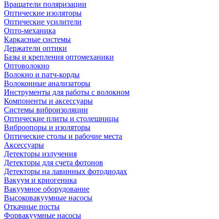
Вращатели поляризации
Оптические изоляторы
Оптические усилители
Опто-механика
Каркасные системы
Держатели оптики
Базы и крепления оптомеханики
Оптоволокно
Волокно и патч-корды
Волоконные анализаторы
Инструменты для работы с волокном
Компоненты и аксессуары
Системы виброизоляции
Оптические плиты и столешницы
Виброопоры и изоляторы
Оптические столы и рабочие места
Аксессуары
Детекторы излучения
Детекторы для счета фотонов
Детекторы на лавинных фотодиодах
Вакуум и криогеника
Вакуумное оборудование
Высоковакуумные насосы
Откачные посты
Форвакуумные насосы