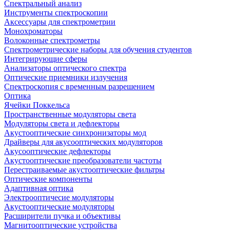
Спектральный анализ
Инструменты спектроскопии
Аксессуары для спектрометрии
Монохроматоры
Волоконные спектрометры
Спектрометрические наборы для обучения студентов
Интегрирующие сферы
Анализаторы оптического спектра
Оптические приемники излучения
Спектроскопия с временным разрешением
Оптика
Ячейки Поккельса
Пространственные модуляторы света
Модуляторы света и дефлекторы
Акустооптические синхронизаторы мод
Драйверы для акусооптических модуляторов
Акусооптические дефлекторы
Акустооптические преобразователи частоты
Перестраиваемые акустооптические фильтры
Оптические компоненты
Адаптивная оптика
Электрооптичесие модуляторы
Акустооптические модуляторы
Расширители пучка и объективы
Магнитооптические устройства