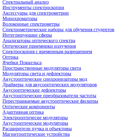
Спектральный анализ
Инструменты спектроскопии
Аксессуары для спектрометрии
Монохроматоры
Волоконные спектрометры
Спектрометрические наборы для обучения студентов
Интегрирующие сферы
Анализаторы оптического спектра
Оптические приемники излучения
Спектроскопия с временным разрешением
Оптика
Ячейки Поккельса
Пространственные модуляторы света
Модуляторы света и дефлекторы
Акустооптические синхронизаторы мод
Драйверы для акусооптических модуляторов
Акусооптические дефлекторы
Акустооптические преобразователи частоты
Перестраиваемые акустооптические фильтры
Оптические компоненты
Адаптивная оптика
Электрооптичесие модуляторы
Акустооптические модуляторы
Расширители пучка и объективы
Магнитооптические устройства