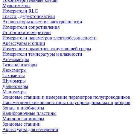
Токоизмерительные клещи
Мультиметры
Измерители RLC
Трассо-, дефектоискатели
Анализаторы качества электроэнергии
Измерители сопротивления
Источники-измерители
Измерители параметров электробезопасности
Аксессуары и опции
Измерение параметров окружающей среды
Измерители температуры и влажности
Анемометры
Газоанализаторы
Люксметры
Тахометры
Шумомеры
Дальномеры
Манометры
Зондовые станции и измерение параметров полупроводников
Параметрические анализаторы полупроводниковых приборов
Зонды и проб-карты
Калибровочные пластины
Микропозиционеры
Зондовые станции
Аксессуары для измерений