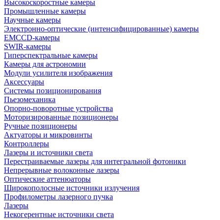
Высокоскоростные камеры
Промышленные камеры
Научные камеры
Электронно-оптические (интенсифицированные) камеры
EMCCD-камеры
SWIR-камеры
Гиперспектральные камеры
Камеры для астрономии
Модули усилителя изображения
Аксессуары
Системы позиционирования
Пьезомеханика
Опорно-поворотные устройства
Моторизированные позиционеры
Ручные позиционеры
Актуаторы и микровинты
Контроллеры
Лазеры и источники света
Перестраиваемые лазеры для интегральной фотоники
Непрерывные волоконные лазеры
Оптические аттенюаторы
Широкополосные источники излучения
Профилометры лазерного пучка
Лазеры
Некогерентные источники света