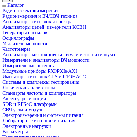
Каталог
Радио и электроизмерения
Радиоизмерения и ВЧ/СВЧ-техника
Анализаторы сигналов и спектра
Анализаторы цепей, измерители КСВН
Генераторы сигналов
Осциллографы
Усилители мощности
Частотомеры
Анализаторы коэффициента шума и источники шума
Измерители и анализаторы ВЧ мощности
Измерительные антенны
Модульные приборы PXI/PXIe/AXI
Имитаторы сигналов GPS и ГЛОНАСС
Системы и комплексы тестирования
Логические анализаторы
Стандарты частоты и компараторы
Аксессуары и опции
SDR и RFSoC‑платформы
СВЧ узлы и модули
Электроизмерения и системы питания
Лабораторные источники питания
Электронные нагрузки
Вольтметры