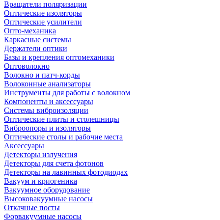
Вращатели поляризации
Оптические изоляторы
Оптические усилители
Опто-механика
Каркасные системы
Держатели оптики
Базы и крепления оптомеханики
Оптоволокно
Волокно и патч-корды
Волоконные анализаторы
Инструменты для работы с волокном
Компоненты и аксессуары
Системы виброизоляции
Оптические плиты и столешницы
Виброопоры и изоляторы
Оптические столы и рабочие места
Аксессуары
Детекторы излучения
Детекторы для счета фотонов
Детекторы на лавинных фотодиодах
Вакуум и криогеника
Вакуумное оборудование
Высоковакуумные насосы
Откачные посты
Форвакуумные насосы