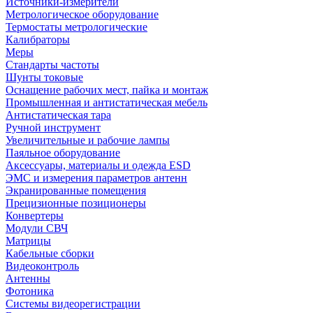
Источники-измерители
Метрологическое оборудование
Термостаты метрологические
Калибраторы
Меры
Стандарты частоты
Шунты токовые
Оснащение рабочих мест, пайка и монтаж
Промышленная и антистатическая мебель
Антистатическая тара
Ручной инструмент
Увеличительные и рабочие лампы
Паяльное оборудование
Аксессуары, материалы и одежда ESD
ЭМС и измерения параметров антенн
Экранированные помещения
Прецизионные позиционеры
Конвертеры
Модули СВЧ
Матрицы
Кабельные сборки
Видеоконтроль
Антенны
Фотоника
Cистемы видеорегистрации