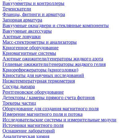
Вакуумметры и контроллеры
Течеискатели
Фланцы, фитинги и арматура
Запорная арматура
Вакуумные окна/двери и стеклянные компоненты
Вакуумные аксессуары
Азотные ловушки
Масс-спектрометры и анализаторы
Криогенное оборудование
Криомагнитные системы
Азотные ожижители/генераторы жидкого азота
Гелиевые ожижители/генераторы жидкого гелия
Криорефрежераторы (криоголовки)
Криостаты для научных исследований
Низкотемпературная термометрия
Сосуды дьюара
Рентгеновское оборудование
Детекторы / камеры прямого счета фотонов
Трекеры частиц
Оборудование для создания магнитного поля
Измерение магнитного поля и потока
Исследовательские системы и измерительные модули
Источники магнитного поля
Оснащение лабораторий
Аналитическая химия