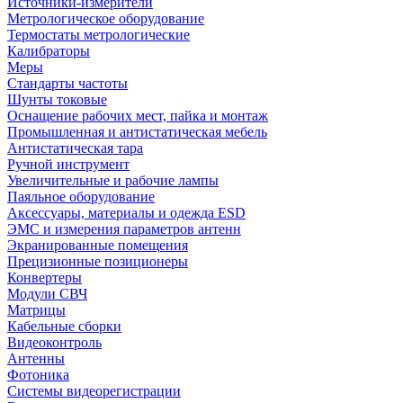
Источники-измерители
Метрологическое оборудование
Термостаты метрологические
Калибраторы
Меры
Стандарты частоты
Шунты токовые
Оснащение рабочих мест, пайка и монтаж
Промышленная и антистатическая мебель
Антистатическая тара
Ручной инструмент
Увеличительные и рабочие лампы
Паяльное оборудование
Аксессуары, материалы и одежда ESD
ЭМС и измерения параметров антенн
Экранированные помещения
Прецизионные позиционеры
Конвертеры
Модули СВЧ
Матрицы
Кабельные сборки
Видеоконтроль
Антенны
Фотоника
Cистемы видеорегистрации