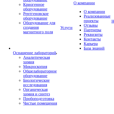
О компании
Криогенное
оборудование
О компании
Рентгеновское
Реализованные
оборудование
проекты
Н
Оборудование для
Отзывы
создания
Услуги
Партнеры
магнитного поля
Реквизиты
Контакты
Карьера
База знаний
Оснащение лабораторий
Аналитическая
химия
Микроскопия
Общелабораторное
оборудование
Биологические
исследования
Органическая
химия и синтез
Пробоподготовка
Чистые помещения