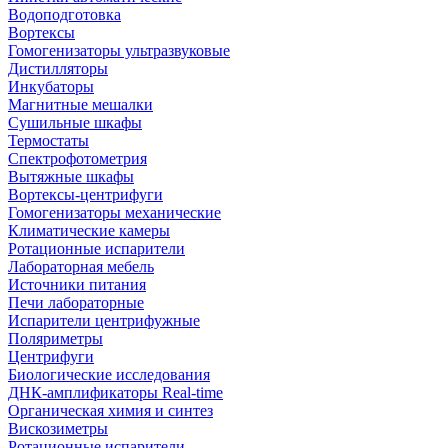
Водоподготовка
Вортексы
Гомогенизаторы ультразвуковые
Дистилляторы
Инкубаторы
Магнитные мешалки
Сушильные шкафы
Термостаты
Спектрофотометрия
Вытяжные шкафы
Вортексы-центрифуги
Гомогенизаторы механические
Климатические камеры
Ротационные испарители
Лабораторная мебель
Источники питания
Печи лабораторные
Испарители центрифужные
Поляриметры
Центрифуги
Биологические исследования
ДНК-амплификаторы Real-time
Органическая химия и синтез
Вискозиметры
Ротационные испарители