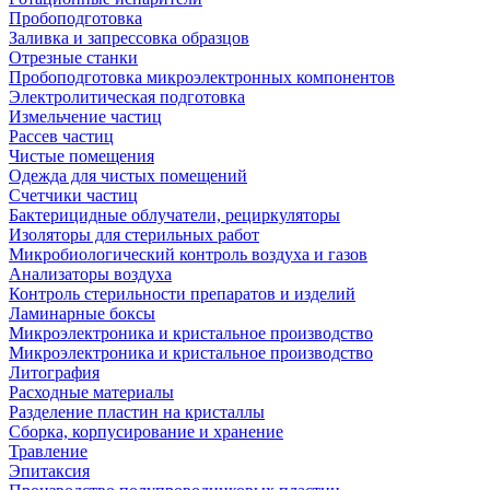
Пробоподготовка
Заливка и запрессовка образцов
Отрезные станки
Пробоподготовка микроэлектронных компонентов
Электролитическая подготовка
Измельчение частиц
Рассев частиц
Чистые помещения
Одежда для чистых помещений
Счетчики частиц
Бактерицидные облучатели, рециркуляторы
Изоляторы для стерильных работ
Микробиологический контроль воздуха и газов
Анализаторы воздуха
Контроль стерильности препаратов и изделий
Ламинарные боксы
Микроэлектроника и кристальное производство
Микроэлектроника и кристальное производство
Литография
Расходные материалы
Разделение пластин на кристаллы
Сборка, корпусирование и хранение
Травление
Эпитаксия