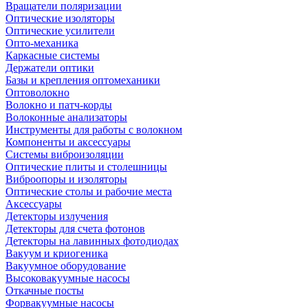
Вращатели поляризации
Оптические изоляторы
Оптические усилители
Опто-механика
Каркасные системы
Держатели оптики
Базы и крепления оптомеханики
Оптоволокно
Волокно и патч-корды
Волоконные анализаторы
Инструменты для работы с волокном
Компоненты и аксессуары
Системы виброизоляции
Оптические плиты и столешницы
Виброопоры и изоляторы
Оптические столы и рабочие места
Аксессуары
Детекторы излучения
Детекторы для счета фотонов
Детекторы на лавинных фотодиодах
Вакуум и криогеника
Вакуумное оборудование
Высоковакуумные насосы
Откачные посты
Форвакуумные насосы