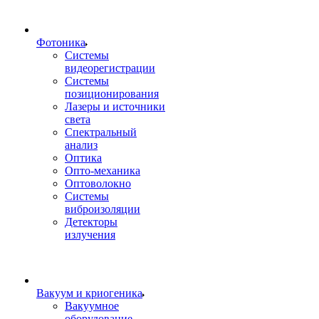
Фотоника
Cистемы
видеорегистрации
Системы
позиционирования
Лазеры и источники
света
Спектральный
анализ
Оптика
Опто-механика
Оптоволокно
Системы
виброизоляции
Детекторы
излучения
Вакуум и криогеника
Вакуумное
оборудование