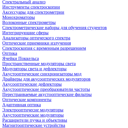
Спектральный анализ
Инструменты спектроскопии
Аксессуары для спектрометрии
Монохроматоры
Волоконные спектрометры
Спектрометрические наборы для обучения студентов
Интегрирующие сферы
Анализаторы оптического спектра
Оптические приемники излучения
Спектроскопия с временным разрешением
Оптика
Ячейки Поккельса
Пространственные модуляторы света
Модуляторы света и дефлекторы
Акустооптические синхронизаторы мод
Драйверы для акусооптических модуляторов
Акусооптические дефлекторы
Акустооптические преобразователи частоты
Перестраиваемые акустооптические фильтры
Оптические компоненты
Адаптивная оптика
Электрооптичесие модуляторы
Акустооптические модуляторы
Расширители пучка и объективы
Магнитооптические устройства