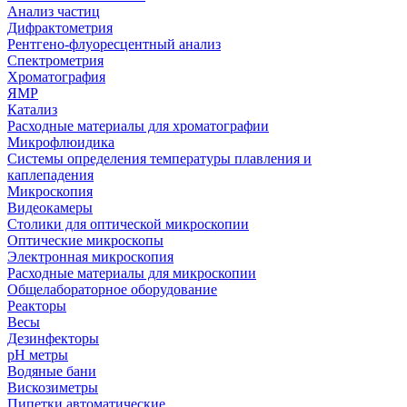
Анализ частиц
Дифрактометрия
Рентгено-флуоресцентный анализ
Спектрометрия
Хроматография
ЯМР
Катализ
Расходные материалы для хроматографии
Микрофлюидика
Системы определения температуры плавления и
каплепадения
Микроскопия
Видеокамеры
Столики для оптической микроскопии
Оптические микроскопы
Электронная микроскопия
Расходные материалы для микроскопии
Общелабораторное оборудование
Реакторы
Весы
Дезинфекторы
рН метры
Водяные бани
Вискозиметры
Пипетки автоматические