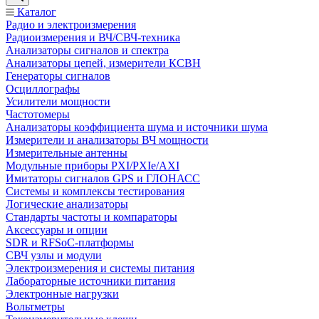
Каталог
Радио и электроизмерения
Радиоизмерения и ВЧ/СВЧ-техника
Анализаторы сигналов и спектра
Анализаторы цепей, измерители КСВН
Генераторы сигналов
Осциллографы
Усилители мощности
Частотомеры
Анализаторы коэффициента шума и источники шума
Измерители и анализаторы ВЧ мощности
Измерительные антенны
Модульные приборы PXI/PXIe/AXI
Имитаторы сигналов GPS и ГЛОНАСС
Системы и комплексы тестирования
Логические анализаторы
Стандарты частоты и компараторы
Аксессуары и опции
SDR и RFSoC‑платформы
СВЧ узлы и модули
Электроизмерения и системы питания
Лабораторные источники питания
Электронные нагрузки
Вольтметры