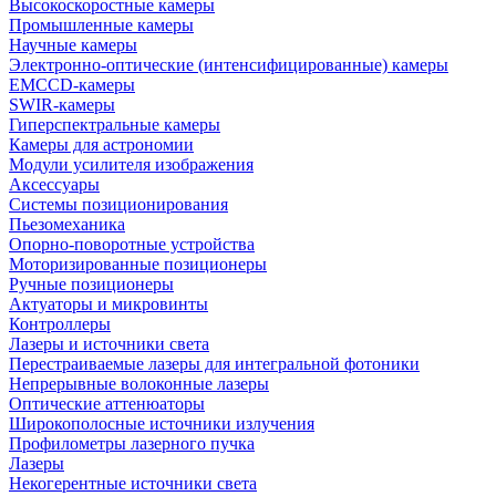
Высокоскоростные камеры
Промышленные камеры
Научные камеры
Электронно-оптические (интенсифицированные) камеры
EMCCD-камеры
SWIR-камеры
Гиперспектральные камеры
Камеры для астрономии
Модули усилителя изображения
Аксессуары
Системы позиционирования
Пьезомеханика
Опорно-поворотные устройства
Моторизированные позиционеры
Ручные позиционеры
Актуаторы и микровинты
Контроллеры
Лазеры и источники света
Перестраиваемые лазеры для интегральной фотоники
Непрерывные волоконные лазеры
Оптические аттенюаторы
Широкополосные источники излучения
Профилометры лазерного пучка
Лазеры
Некогерентные источники света