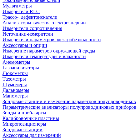
Токоизмерительные клещи
Мультиметры
Измерители RLC
Трассо-, дефектоискатели
Анализаторы качества электроэнергии
Измерители сопротивления
Источники-измерители
Измерители параметров электробезопасности
Аксессуары и опции
Измерение параметров окружающей среды
Измерители температуры и влажности
Анемометры
Газоанализаторы
Люксметры
Тахометры
Шумомеры
Дальномеры
Манометры
Зондовые станции и измерение параметров полупроводников
Параметрические анализаторы полупроводниковых приборов
Зонды и проб-карты
Калибровочные пластины
Микропозиционеры
Зондовые станции
Аксессуары для измерений