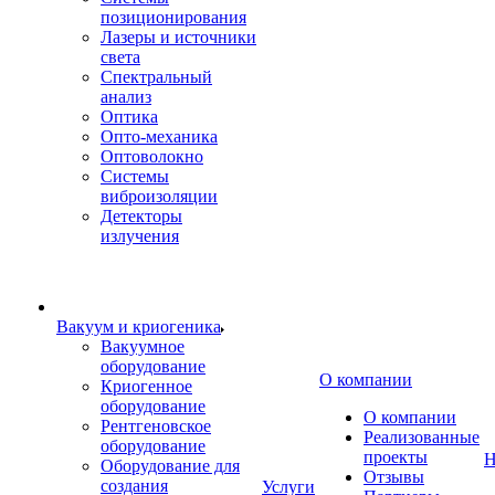
позиционирования
Лазеры и источники
света
Спектральный
анализ
Оптика
Опто-механика
Оптоволокно
Системы
виброизоляции
Детекторы
излучения
Вакуум и криогеника
Вакуумное
оборудование
О компании
Криогенное
оборудование
О компании
Рентгеновское
Реализованные
оборудование
проекты
Н
Оборудование для
Отзывы
создания
Услуги