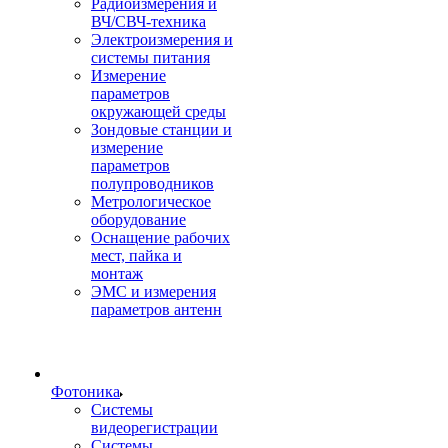
Радиоизмерения и
ВЧ/СВЧ-техника
Электроизмерения и
системы питания
Измерение
параметров
окружающей среды
Зондовые станции и
измерение
параметров
полупроводников
Метрологическое
оборудование
Оснащение рабочих
мест, пайка и
монтаж
ЭМС и измерения
параметров антенн
Фотоника
Cистемы
видеорегистрации
Системы