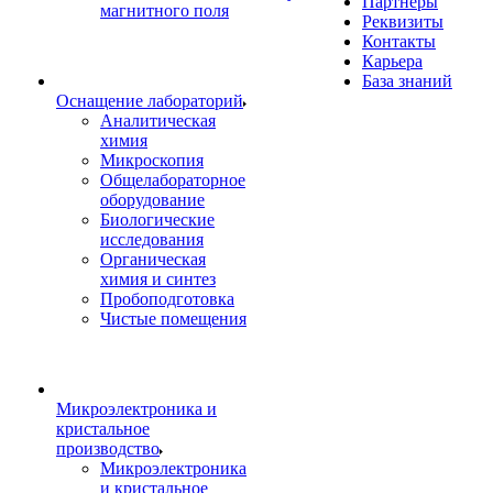
Партнеры
магнитного поля
Реквизиты
Контакты
Карьера
База знаний
Оснащение лабораторий
Аналитическая
химия
Микроскопия
Общелабораторное
оборудование
Биологические
исследования
Органическая
химия и синтез
Пробоподготовка
Чистые помещения
Микроэлектроника и
кристальное
производство
Микроэлектроника
и кристальное