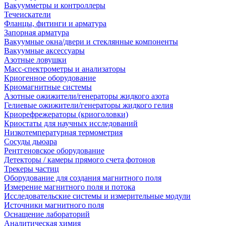
Вакуумметры и контроллеры
Течеискатели
Фланцы, фитинги и арматура
Запорная арматура
Вакуумные окна/двери и стеклянные компоненты
Вакуумные аксессуары
Азотные ловушки
Масс-спектрометры и анализаторы
Криогенное оборудование
Криомагнитные системы
Азотные ожижители/генераторы жидкого азота
Гелиевые ожижители/генераторы жидкого гелия
Криорефрежераторы (криоголовки)
Криостаты для научных исследований
Низкотемпературная термометрия
Сосуды дьюара
Рентгеновское оборудование
Детекторы / камеры прямого счета фотонов
Трекеры частиц
Оборудование для создания магнитного поля
Измерение магнитного поля и потока
Исследовательские системы и измерительные модули
Источники магнитного поля
Оснащение лабораторий
Аналитическая химия