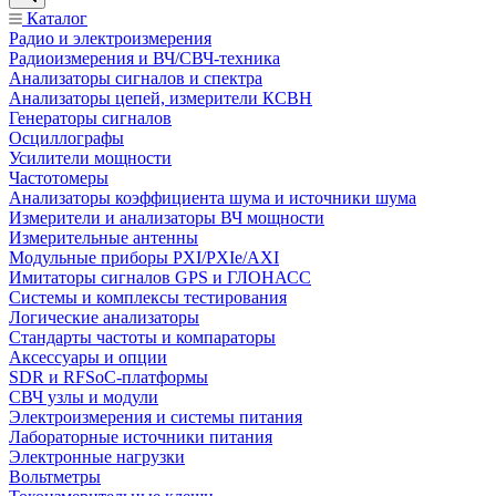
Каталог
Радио и электроизмерения
Радиоизмерения и ВЧ/СВЧ-техника
Анализаторы сигналов и спектра
Анализаторы цепей, измерители КСВН
Генераторы сигналов
Осциллографы
Усилители мощности
Частотомеры
Анализаторы коэффициента шума и источники шума
Измерители и анализаторы ВЧ мощности
Измерительные антенны
Модульные приборы PXI/PXIe/AXI
Имитаторы сигналов GPS и ГЛОНАСС
Системы и комплексы тестирования
Логические анализаторы
Стандарты частоты и компараторы
Аксессуары и опции
SDR и RFSoC‑платформы
СВЧ узлы и модули
Электроизмерения и системы питания
Лабораторные источники питания
Электронные нагрузки
Вольтметры