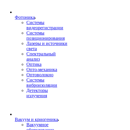
Фотоника
Cистемы
видеорегистрации
Системы
позиционирования
Лазеры и источники
света
Спектральный
анализ
Оптика
Опто-механика
Оптоволокно
Системы
виброизоляции
Детекторы
излучения
Вакуум и криогеника
Вакуумное
оборудование