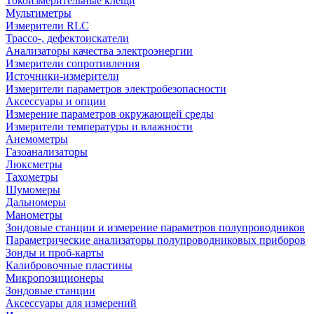
Токоизмерительные клещи
Мультиметры
Измерители RLC
Трассо-, дефектоискатели
Анализаторы качества электроэнергии
Измерители сопротивления
Источники-измерители
Измерители параметров электробезопасности
Аксессуары и опции
Измерение параметров окружающей среды
Измерители температуры и влажности
Анемометры
Газоанализаторы
Люксметры
Тахометры
Шумомеры
Дальномеры
Манометры
Зондовые станции и измерение параметров полупроводников
Параметрические анализаторы полупроводниковых приборов
Зонды и проб-карты
Калибровочные пластины
Микропозиционеры
Зондовые станции
Аксессуары для измерений