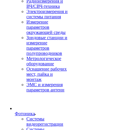
Радиоизмерения и
ВЧ/СВЧ-техника
Электроизмерения и
системы питания
Измерение
параметров
окружающей среды
Зондовые станции и
измерение
параметров
полупроводников
Метрологическое
оборудование
Оснащение рабочих
мест, пайка и
монтаж
ЭМС и измерения
параметров антенн
Фотоника
Cистемы
видеорегистрации
Системы