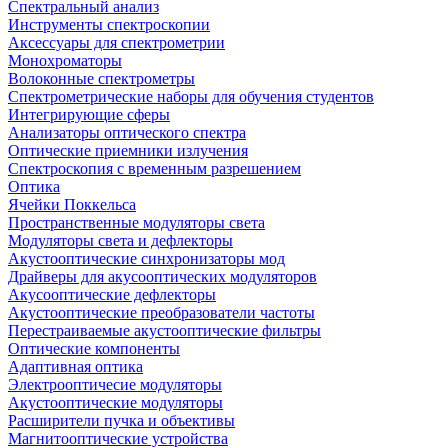
Спектральный анализ
Инструменты спектроскопии
Аксессуары для спектрометрии
Монохроматоры
Волоконные спектрометры
Спектрометрические наборы для обучения студентов
Интегрирующие сферы
Анализаторы оптического спектра
Оптические приемники излучения
Спектроскопия с временным разрешением
Оптика
Ячейки Поккельса
Пространственные модуляторы света
Модуляторы света и дефлекторы
Акустооптические синхронизаторы мод
Драйверы для акусооптических модуляторов
Акусооптические дефлекторы
Акустооптические преобразователи частоты
Перестраиваемые акустооптические фильтры
Оптические компоненты
Адаптивная оптика
Электрооптичесие модуляторы
Акустооптические модуляторы
Расширители пучка и объективы
Магнитооптические устройства