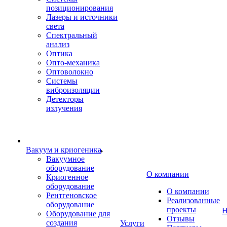
позиционирования
Лазеры и источники
света
Спектральный
анализ
Оптика
Опто-механика
Оптоволокно
Системы
виброизоляции
Детекторы
излучения
Вакуум и криогеника
Вакуумное
оборудование
О компании
Криогенное
оборудование
О компании
Рентгеновское
Реализованные
оборудование
проекты
Н
Оборудование для
Отзывы
создания
Услуги