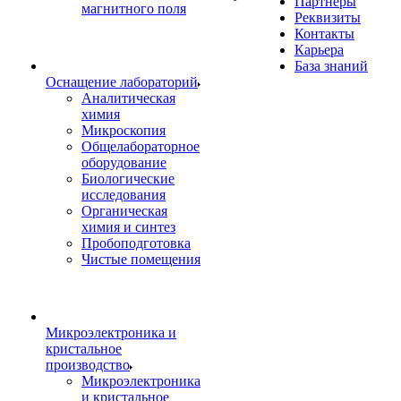
Партнеры
магнитного поля
Реквизиты
Контакты
Карьера
База знаний
Оснащение лабораторий
Аналитическая
химия
Микроскопия
Общелабораторное
оборудование
Биологические
исследования
Органическая
химия и синтез
Пробоподготовка
Чистые помещения
Микроэлектроника и
кристальное
производство
Микроэлектроника
и кристальное