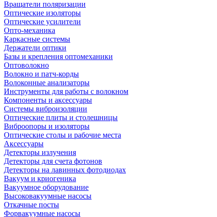
Вращатели поляризации
Оптические изоляторы
Оптические усилители
Опто-механика
Каркасные системы
Держатели оптики
Базы и крепления оптомеханики
Оптоволокно
Волокно и патч-корды
Волоконные анализаторы
Инструменты для работы с волокном
Компоненты и аксессуары
Системы виброизоляции
Оптические плиты и столешницы
Виброопоры и изоляторы
Оптические столы и рабочие места
Аксессуары
Детекторы излучения
Детекторы для счета фотонов
Детекторы на лавинных фотодиодах
Вакуум и криогеника
Вакуумное оборудование
Высоковакуумные насосы
Откачные посты
Форвакуумные насосы