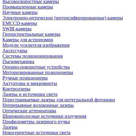
Высокоскоростные камеры
Промышленные камеры
Научные камеры
Электронно-оптические (интенсифицированные) камеры
EMCCD-камеры
SWIR-камеры
Гиперспектральные камеры
Камеры для астрономии
Модули усилителя изображения
Аксессуары
Системы позиционирования
Пьезомеханика
Опорно-поворотные устройства
Моторизированные позиционеры
Ручные позиционеры
Актуаторы и микровинты
Контроллеры
Лазеры и источники света
Перестраиваемые лазеры для интегральной фотоники
Непрерывные волоконные лазеры
Оптические аттенюаторы
Широкополосные источники излучения
Профилометры лазерного пучка
Лазеры
Некогерентные источники света