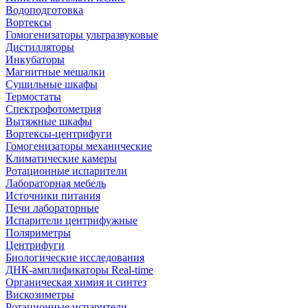
Водоподготовка
Вортексы
Гомогенизаторы ультразвуковые
Дистилляторы
Инкубаторы
Магнитные мешалки
Сушильные шкафы
Термостаты
Спектрофотометрия
Вытяжные шкафы
Вортексы-центрифуги
Гомогенизаторы механические
Климатические камеры
Ротационные испарители
Лабораторная мебель
Источники питания
Печи лабораторные
Испарители центрифужные
Поляриметры
Центрифуги
Биологические исследования
ДНК-амплификаторы Real-time
Органическая химия и синтез
Вискозиметры
Ротационные испарители