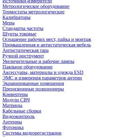
Источники-измерители
Метрологическое оборудование
Термостаты метрологические
Калибраторы
Меры
Стандарты частоты
Шунты токовые
Оснащение рабочих мест, пайка и монтаж
Промышленная и антистатическая мебель
Антистатическая тара
Ручной инструмент
Увеличительные и рабочие лампы
Паяльное оборудование
Аксессуары, материалы и одежда ESD
ЭМС и измерения параметров антенн
Экранированные помещения
Прецизионные позиционеры
Конвертеры
Модули СВЧ
Матрицы
Кабельные сборки
Видеоконтроль
Антенны
Фотоника
Cистемы видеорегистрации