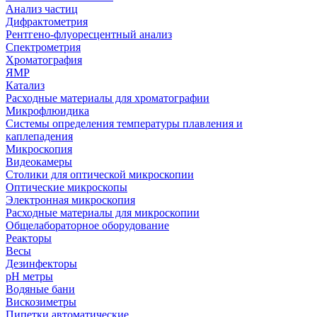
Анализ частиц
Дифрактометрия
Рентгено-флуоресцентный анализ
Спектрометрия
Хроматография
ЯМР
Катализ
Расходные материалы для хроматографии
Микрофлюидика
Системы определения температуры плавления и
каплепадения
Микроскопия
Видеокамеры
Столики для оптической микроскопии
Оптические микроскопы
Электронная микроскопия
Расходные материалы для микроскопии
Общелабораторное оборудование
Реакторы
Весы
Дезинфекторы
рН метры
Водяные бани
Вискозиметры
Пипетки автоматические