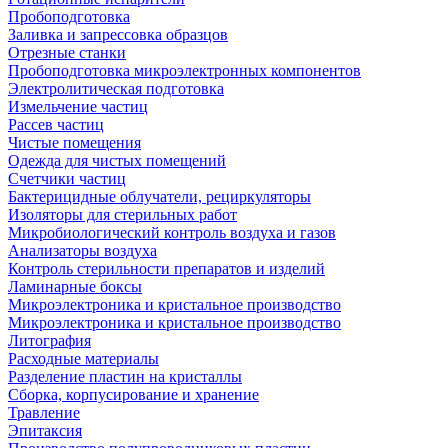
Пробоподготовка
Заливка и запрессовка образцов
Отрезные станки
Пробоподготовка микроэлектронных компонентов
Электролитическая подготовка
Измельчение частиц
Рассев частиц
Чистые помещения
Одежда для чистых помещений
Счетчики частиц
Бактерицидные облучатели, рециркуляторы
Изоляторы для стерильных работ
Микробиологический контроль воздуха и газов
Анализаторы воздуха
Контроль стерильности препаратов и изделий
Ламинарные боксы
Микроэлектроника и кристальное производство
Микроэлектроника и кристальное производство
Литография
Расходные материалы
Разделение пластин на кристаллы
Сборка, корпусирование и хранение
Травление
Эпитаксия