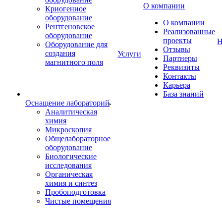
О компании
Криогенное
оборудование
О компании
Рентгеновское
Реализованные
оборудование
проекты
Н
Оборудование для
Отзывы
создания
Услуги
Партнеры
магнитного поля
Реквизиты
Контакты
Карьера
База знаний
Оснащение лабораторий
Аналитическая
химия
Микроскопия
Общелабораторное
оборудование
Биологические
исследования
Органическая
химия и синтез
Пробоподготовка
Чистые помещения