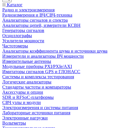
Каталог
Радио и электроизмерения
Радиоизмерения и ВЧ/СВЧ-техника
Анализаторы сигналов и спектра
Анализаторы цепей, измерители КСВН
Генераторы сигналов
Осциллографы
Усилители мощности
Частотомеры
Анализаторы коэффициента шума и источники шума
Измерители и анализаторы ВЧ мощности
Измерительные антенны
Модульные приборы PXI/PXIe/AXI
Имитаторы сигналов GPS и ГЛОНАСС
Системы и комплексы тестирования
Логические анализаторы
Стандарты частоты и компараторы
Аксессуары и опции
SDR и RFSoC‑платформы
СВЧ узлы и модули
Электроизмерения и системы питания
Лабораторные источники питания
Электронные нагрузки
Вольтметры