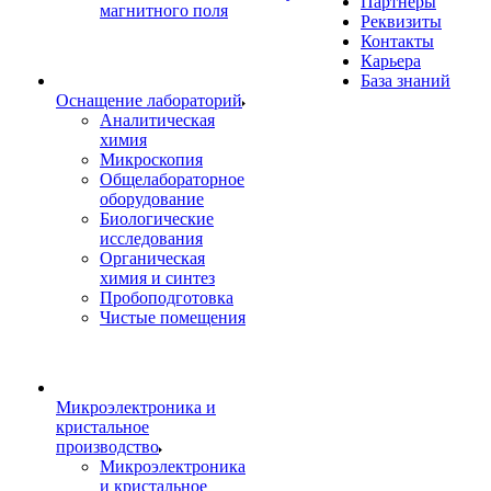
Партнеры
магнитного поля
Реквизиты
Контакты
Карьера
База знаний
Оснащение лабораторий
Аналитическая
химия
Микроскопия
Общелабораторное
оборудование
Биологические
исследования
Органическая
химия и синтез
Пробоподготовка
Чистые помещения
Микроэлектроника и
кристальное
производство
Микроэлектроника
и кристальное