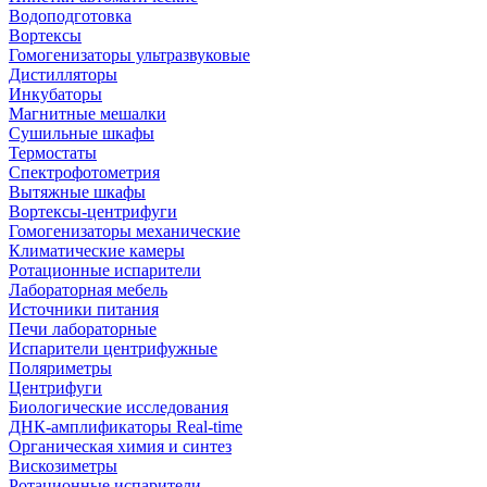
Водоподготовка
Вортексы
Гомогенизаторы ультразвуковые
Дистилляторы
Инкубаторы
Магнитные мешалки
Сушильные шкафы
Термостаты
Спектрофотометрия
Вытяжные шкафы
Вортексы-центрифуги
Гомогенизаторы механические
Климатические камеры
Ротационные испарители
Лабораторная мебель
Источники питания
Печи лабораторные
Испарители центрифужные
Поляриметры
Центрифуги
Биологические исследования
ДНК-амплификаторы Real-time
Органическая химия и синтез
Вискозиметры
Ротационные испарители