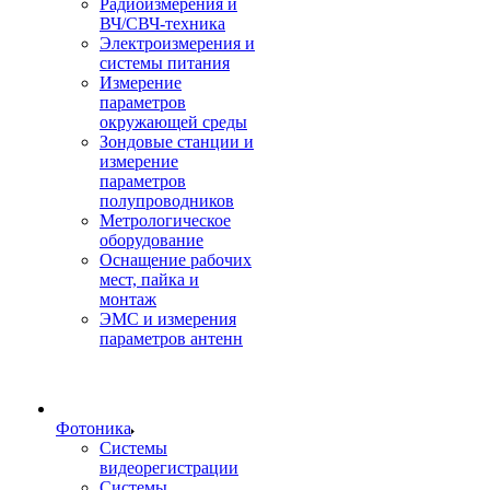
Радиоизмерения и
ВЧ/СВЧ-техника
Электроизмерения и
системы питания
Измерение
параметров
окружающей среды
Зондовые станции и
измерение
параметров
полупроводников
Метрологическое
оборудование
Оснащение рабочих
мест, пайка и
монтаж
ЭМС и измерения
параметров антенн
Фотоника
Cистемы
видеорегистрации
Системы