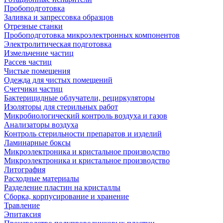
Пробоподготовка
Заливка и запрессовка образцов
Отрезные станки
Пробоподготовка микроэлектронных компонентов
Электролитическая подготовка
Измельчение частиц
Рассев частиц
Чистые помещения
Одежда для чистых помещений
Счетчики частиц
Бактерицидные облучатели, рециркуляторы
Изоляторы для стерильных работ
Микробиологический контроль воздуха и газов
Анализаторы воздуха
Контроль стерильности препаратов и изделий
Ламинарные боксы
Микроэлектроника и кристальное производство
Микроэлектроника и кристальное производство
Литография
Расходные материалы
Разделение пластин на кристаллы
Сборка, корпусирование и хранение
Травление
Эпитаксия