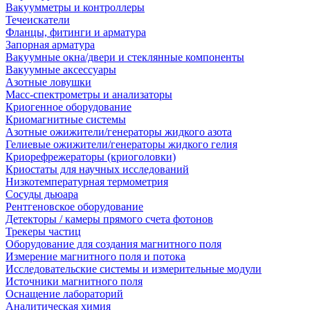
Вакуумметры и контроллеры
Течеискатели
Фланцы, фитинги и арматура
Запорная арматура
Вакуумные окна/двери и стеклянные компоненты
Вакуумные аксессуары
Азотные ловушки
Масс-спектрометры и анализаторы
Криогенное оборудование
Криомагнитные системы
Азотные ожижители/генераторы жидкого азота
Гелиевые ожижители/генераторы жидкого гелия
Криорефрежераторы (криоголовки)
Криостаты для научных исследований
Низкотемпературная термометрия
Сосуды дьюара
Рентгеновское оборудование
Детекторы / камеры прямого счета фотонов
Трекеры частиц
Оборудование для создания магнитного поля
Измерение магнитного поля и потока
Исследовательские системы и измерительные модули
Источники магнитного поля
Оснащение лабораторий
Аналитическая химия