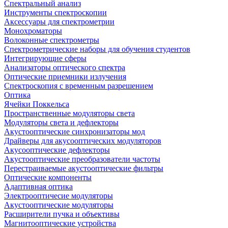
Спектральный анализ
Инструменты спектроскопии
Аксессуары для спектрометрии
Монохроматоры
Волоконные спектрометры
Спектрометрические наборы для обучения студентов
Интегрирующие сферы
Анализаторы оптического спектра
Оптические приемники излучения
Спектроскопия с временным разрешением
Оптика
Ячейки Поккельса
Пространственные модуляторы света
Модуляторы света и дефлекторы
Акустооптические синхронизаторы мод
Драйверы для акусооптических модуляторов
Акусооптические дефлекторы
Акустооптические преобразователи частоты
Перестраиваемые акустооптические фильтры
Оптические компоненты
Адаптивная оптика
Электрооптичесие модуляторы
Акустооптические модуляторы
Расширители пучка и объективы
Магнитооптические устройства