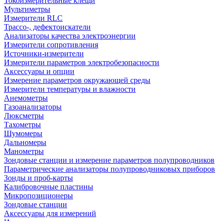
Токоизмерительные клещи
Мультиметры
Измерители RLC
Трассо-, дефектоискатели
Анализаторы качества электроэнергии
Измерители сопротивления
Источники-измерители
Измерители параметров электробезопасности
Аксессуары и опции
Измерение параметров окружающей среды
Измерители температуры и влажности
Анемометры
Газоанализаторы
Люксметры
Тахометры
Шумомеры
Дальномеры
Манометры
Зондовые станции и измерение параметров полупроводников
Параметрические анализаторы полупроводниковых приборов
Зонды и проб-карты
Калибровочные пластины
Микропозиционеры
Зондовые станции
Аксессуары для измерений