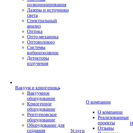
позиционирования
Лазеры и источники
света
Спектральный
анализ
Оптика
Опто-механика
Оптоволокно
Системы
виброизоляции
Детекторы
излучения
Вакуум и криогеника
Вакуумное
оборудование
О компании
Криогенное
оборудование
О компании
Рентгеновское
Реализованные
оборудование
проекты
Н
Оборудование для
Отзывы
создания
Услуги