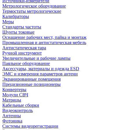
Источники-измерители
Метрологическое оборудование
Термостаты метрологические
Калибраторы
Меры
Стандарты частоты
Шунты токовые
Оснащение рабочих мест, пайка и монтаж
Промышленная и антистатическая мебель
Антистатическая тара
Ручной инструмент
Увеличительные и рабочие лампы
Паяльное оборудование
Аксессуары, материалы и одежда ESD
ЭМС и измерения параметров антенн
Экранированные помещения
Прецизионные позиционеры
Конвертеры
Модули СВЧ
Матрицы
Кабельные сборки
Видеоконтроль
Антенны
Фотоника
Cистемы видеорегистрации