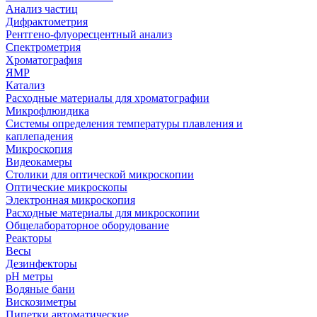
Анализ частиц
Дифрактометрия
Рентгено-флуоресцентный анализ
Спектрометрия
Хроматография
ЯМР
Катализ
Расходные материалы для хроматографии
Микрофлюидика
Системы определения температуры плавления и
каплепадения
Микроскопия
Видеокамеры
Столики для оптической микроскопии
Оптические микроскопы
Электронная микроскопия
Расходные материалы для микроскопии
Общелабораторное оборудование
Реакторы
Весы
Дезинфекторы
рН метры
Водяные бани
Вискозиметры
Пипетки автоматические