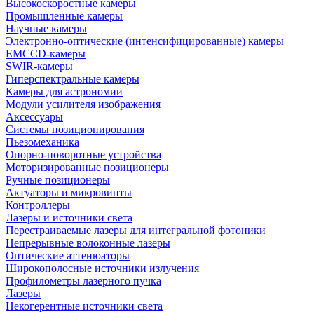
Высокоскоростные камеры
Промышленные камеры
Научные камеры
Электронно-оптические (интенсифицированные) камеры
EMCCD-камеры
SWIR-камеры
Гиперспектральные камеры
Камеры для астрономии
Модули усилителя изображения
Аксессуары
Системы позиционирования
Пьезомеханика
Опорно-поворотные устройства
Моторизированные позиционеры
Ручные позиционеры
Актуаторы и микровинты
Контроллеры
Лазеры и источники света
Перестраиваемые лазеры для интегральной фотоники
Непрерывные волоконные лазеры
Оптические аттенюаторы
Широкополосные источники излучения
Профилометры лазерного пучка
Лазеры
Некогерентные источники света