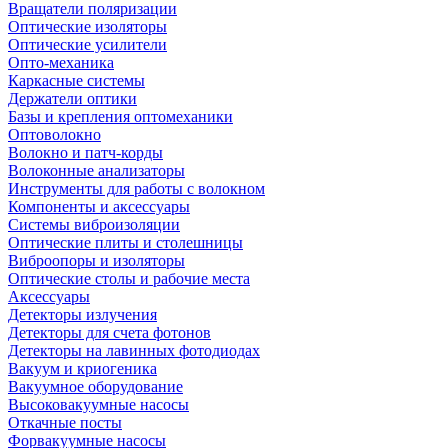
Вращатели поляризации
Оптические изоляторы
Оптические усилители
Опто-механика
Каркасные системы
Держатели оптики
Базы и крепления оптомеханики
Оптоволокно
Волокно и патч-корды
Волоконные анализаторы
Инструменты для работы с волокном
Компоненты и аксессуары
Системы виброизоляции
Оптические плиты и столешницы
Виброопоры и изоляторы
Оптические столы и рабочие места
Аксессуары
Детекторы излучения
Детекторы для счета фотонов
Детекторы на лавинных фотодиодах
Вакуум и криогеника
Вакуумное оборудование
Высоковакуумные насосы
Откачные посты
Форвакуумные насосы