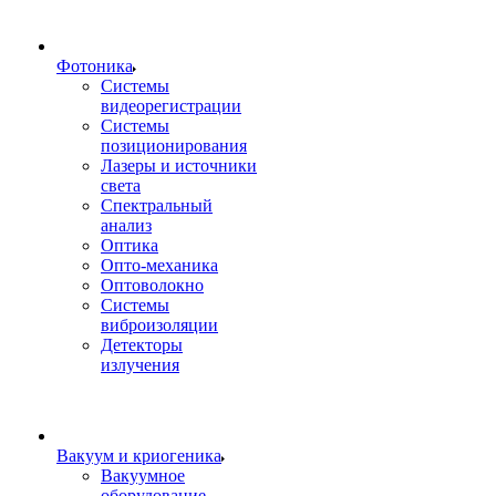
Фотоника
Cистемы
видеорегистрации
Системы
позиционирования
Лазеры и источники
света
Спектральный
анализ
Оптика
Опто-механика
Оптоволокно
Системы
виброизоляции
Детекторы
излучения
Вакуум и криогеника
Вакуумное
оборудование