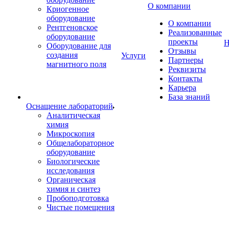
О компании
Криогенное
оборудование
О компании
Рентгеновское
Реализованные
оборудование
проекты
Н
Оборудование для
Отзывы
создания
Услуги
Партнеры
магнитного поля
Реквизиты
Контакты
Карьера
База знаний
Оснащение лабораторий
Аналитическая
химия
Микроскопия
Общелабораторное
оборудование
Биологические
исследования
Органическая
химия и синтез
Пробоподготовка
Чистые помещения