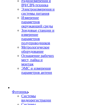
Радиоизмерения и
ВЧ/СВЧ-техника
Электроизмерения и
системы питания
Измерение
параметров
окружающей среды
Зондовые станции и
измерение
параметров
полупроводников
Метрологическое
оборудование
Оснащение рабочих
мест, пайка и
монтаж
ЭМС и измерения
параметров антенн
Фотоника
Cистемы
видеорегистрации
Системы