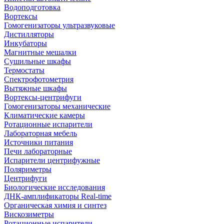
Водоподготовка
Вортексы
Гомогенизаторы ультразвуковые
Дистилляторы
Инкубаторы
Магнитные мешалки
Сушильные шкафы
Термостаты
Спектрофотометрия
Вытяжные шкафы
Вортексы-центрифуги
Гомогенизаторы механические
Климатические камеры
Ротационные испарители
Лабораторная мебель
Источники питания
Печи лабораторные
Испарители центрифужные
Поляриметры
Центрифуги
Биологические исследования
ДНК-амплификаторы Real-time
Органическая химия и синтез
Вискозиметры
Ротационные испарители