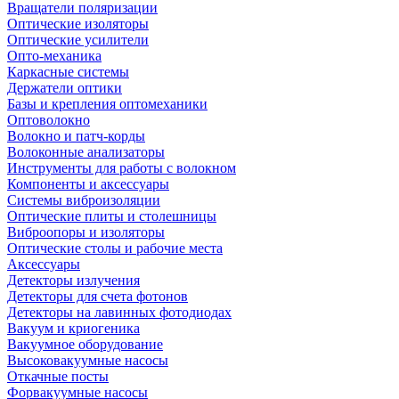
Вращатели поляризации
Оптические изоляторы
Оптические усилители
Опто-механика
Каркасные системы
Держатели оптики
Базы и крепления оптомеханики
Оптоволокно
Волокно и патч-корды
Волоконные анализаторы
Инструменты для работы с волокном
Компоненты и аксессуары
Системы виброизоляции
Оптические плиты и столешницы
Виброопоры и изоляторы
Оптические столы и рабочие места
Аксессуары
Детекторы излучения
Детекторы для счета фотонов
Детекторы на лавинных фотодиодах
Вакуум и криогеника
Вакуумное оборудование
Высоковакуумные насосы
Откачные посты
Форвакуумные насосы