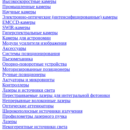
Высокоскоростные камеры
Промышленные камеры
Научные камеры
Электронно-оптические (интенсифицированные) камеры
EMCCD-камеры
SWIR-камеры
Гиперспектральные камеры
Камеры для астрономии
Модули усилителя изображения
Аксессуары
Системы позиционирования
Пьезомеханика
Опорно-поворотные устройства
Моторизированные позиционеры
Ручные позиционеры
Актуаторы и микровинты
Контроллеры
Лазеры и источники света
Перестраиваемые лазеры для интегральной фотоники
Непрерывные волоконные лазеры
Оптические аттенюаторы
Широкополосные источники излучения
Профилометры лазерного пучка
Лазеры
Некогерентные источники света