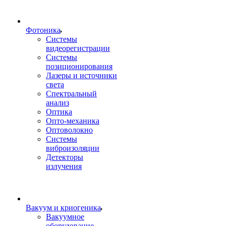
Фотоника
Cистемы
видеорегистрации
Системы
позиционирования
Лазеры и источники
света
Спектральный
анализ
Оптика
Опто-механика
Оптоволокно
Системы
виброизоляции
Детекторы
излучения
Вакуум и криогеника
Вакуумное
оборудование