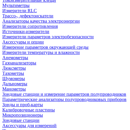
Токоизмерительные клещи
Мультиметры
Измерители RLC
Трассо-, дефектоискатели
Анализаторы качества электроэнергии
Измерители сопротивления
Источники-измерители
Измерители параметров электробезопасности
Аксессуары и опции
Измерение параметров окружающей среды
Измерители температуры и влажности
Анемометры
Газоанализаторы
Люксметры
Тахометры
Шумомеры
Дальномеры
Манометры
Зондовые станции и измерение параметров полупроводников
Параметрические анализаторы полупроводниковых приборов
Зонды и проб-карты
Калибровочные пластины
Микропозиционеры
Зондовые станции
Аксессуары для измерений