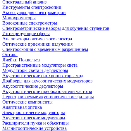
Спектральный анализ
Инструменты спектроскопии
Аксессуары для спектрометрии
Монохроматоры
Волоконные спектрометры
Спектрометрические наборы для обучения студентов
Интегрирующие сферы
Анализаторы оптического спектра
Оптические приемники излучения
Спектроскопия с временным разрешением
Оптика
Ячейки Поккельса
Пространственные модуляторы света
Модуляторы света и дефлекторы
Акустооптические синхронизаторы мод
Драйверы для акусооптических модуляторов
Акусооптические дефлекторы
Акустооптические преобразователи частоты
Перестраиваемые акустооптические фильтры
Оптические компоненты
Адаптивная оптика
Электрооптичесие модуляторы
Акустооптические модуляторы
Расширители пучка и объективы
Магнитооптические устройства