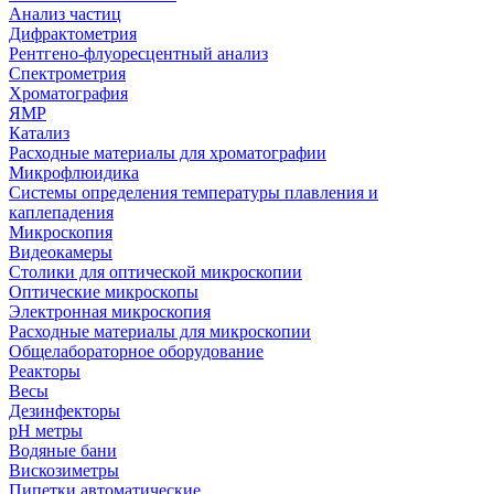
Анализ частиц
Дифрактометрия
Рентгено-флуоресцентный анализ
Спектрометрия
Хроматография
ЯМР
Катализ
Расходные материалы для хроматографии
Микрофлюидика
Системы определения температуры плавления и
каплепадения
Микроскопия
Видеокамеры
Столики для оптической микроскопии
Оптические микроскопы
Электронная микроскопия
Расходные материалы для микроскопии
Общелабораторное оборудование
Реакторы
Весы
Дезинфекторы
рН метры
Водяные бани
Вискозиметры
Пипетки автоматические