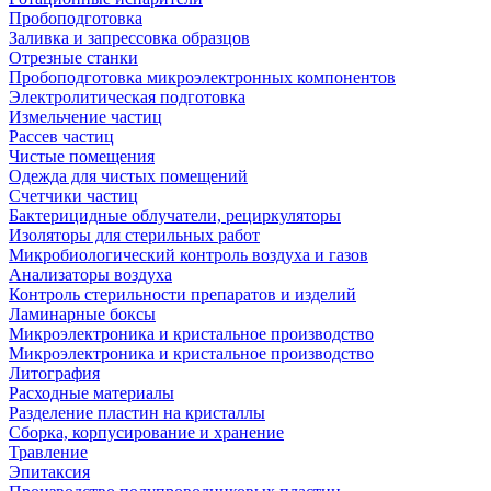
Пробоподготовка
Заливка и запрессовка образцов
Отрезные станки
Пробоподготовка микроэлектронных компонентов
Электролитическая подготовка
Измельчение частиц
Рассев частиц
Чистые помещения
Одежда для чистых помещений
Счетчики частиц
Бактерицидные облучатели, рециркуляторы
Изоляторы для стерильных работ
Микробиологический контроль воздуха и газов
Анализаторы воздуха
Контроль стерильности препаратов и изделий
Ламинарные боксы
Микроэлектроника и кристальное производство
Микроэлектроника и кристальное производство
Литография
Расходные материалы
Разделение пластин на кристаллы
Сборка, корпусирование и хранение
Травление
Эпитаксия