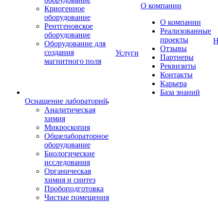
О компании
Криогенное
оборудование
О компании
Рентгеновское
Реализованные
оборудование
проекты
Н
Оборудование для
Отзывы
создания
Услуги
Партнеры
магнитного поля
Реквизиты
Контакты
Карьера
База знаний
Оснащение лабораторий
Аналитическая
химия
Микроскопия
Общелабораторное
оборудование
Биологические
исследования
Органическая
химия и синтез
Пробоподготовка
Чистые помещения