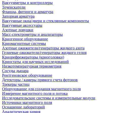
Вакуумметры и контроллеры
Течеискатели
Фланцы, фитинги и арматура
Запорная арматура
Вакуумные окна/двери и стеклянные компоненты
Вакуумные аксессуары
Азотные ловушки
Масс-спектрометры и анализаторы
Криогенное оборудование
Криомагнитные системы
Азотные ожижители/генераторы жидкого азота
Гелиевые ожижители/генераторы жидкого гелия
Криорефрежераторы (криоголовки)
Криостаты для научных исследований
Низкотемпературная термометрия
Сосуды дьюара
Рентгеновское оборудование
Детекторы / камеры прямого счета фотонов
Трекеры частиц
Оборудование для создания магнитного поля
Измерение магнитного поля и потока
Исследовательские системы и измерительные модули
Источники магнитного поля
Оснащение лабораторий
Аналитическая химия