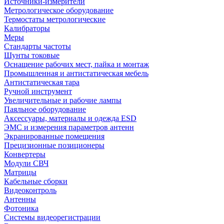
Источники-измерители
Метрологическое оборудование
Термостаты метрологические
Калибраторы
Меры
Стандарты частоты
Шунты токовые
Оснащение рабочих мест, пайка и монтаж
Промышленная и антистатическая мебель
Антистатическая тара
Ручной инструмент
Увеличительные и рабочие лампы
Паяльное оборудование
Аксессуары, материалы и одежда ESD
ЭМС и измерения параметров антенн
Экранированные помещения
Прецизионные позиционеры
Конвертеры
Модули СВЧ
Матрицы
Кабельные сборки
Видеоконтроль
Антенны
Фотоника
Cистемы видеорегистрации