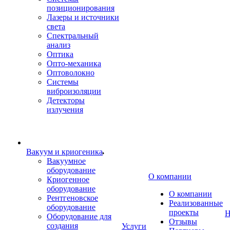
позиционирования
Лазеры и источники
света
Спектральный
анализ
Оптика
Опто-механика
Оптоволокно
Системы
виброизоляции
Детекторы
излучения
Вакуум и криогеника
Вакуумное
оборудование
О компании
Криогенное
оборудование
О компании
Рентгеновское
Реализованные
оборудование
проекты
Н
Оборудование для
Отзывы
создания
Услуги