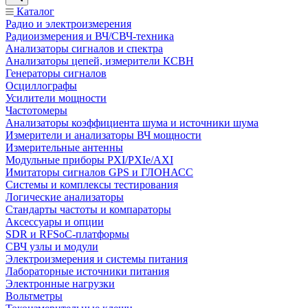
Каталог
Радио и электроизмерения
Радиоизмерения и ВЧ/СВЧ-техника
Анализаторы сигналов и спектра
Анализаторы цепей, измерители КСВН
Генераторы сигналов
Осциллографы
Усилители мощности
Частотомеры
Анализаторы коэффициента шума и источники шума
Измерители и анализаторы ВЧ мощности
Измерительные антенны
Модульные приборы PXI/PXIe/AXI
Имитаторы сигналов GPS и ГЛОНАСС
Системы и комплексы тестирования
Логические анализаторы
Стандарты частоты и компараторы
Аксессуары и опции
SDR и RFSoC‑платформы
СВЧ узлы и модули
Электроизмерения и системы питания
Лабораторные источники питания
Электронные нагрузки
Вольтметры