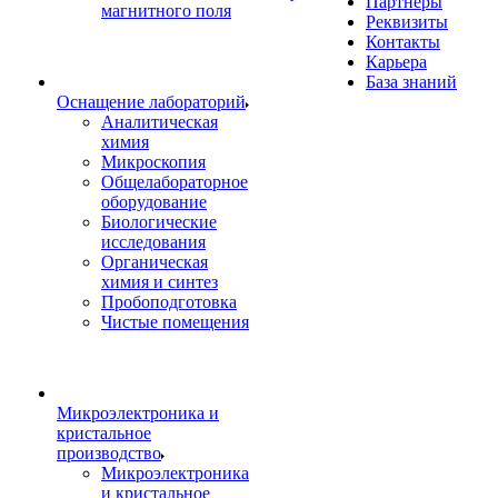
Партнеры
магнитного поля
Реквизиты
Контакты
Карьера
База знаний
Оснащение лабораторий
Аналитическая
химия
Микроскопия
Общелабораторное
оборудование
Биологические
исследования
Органическая
химия и синтез
Пробоподготовка
Чистые помещения
Микроэлектроника и
кристальное
производство
Микроэлектроника
и кристальное