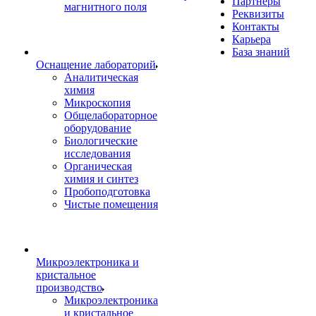
Партнеры
магнитного поля
Реквизиты
Контакты
Карьера
База знаний
Оснащение лабораторий
Аналитическая
химия
Микроскопия
Общелабораторное
оборудование
Биологические
исследования
Органическая
химия и синтез
Пробоподготовка
Чистые помещения
Микроэлектроника и
кристальное
производство
Микроэлектроника
и кристальное