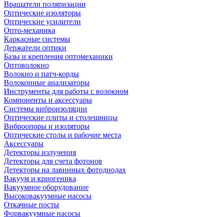
Вращатели поляризации
Оптические изоляторы
Оптические усилители
Опто-механика
Каркасные системы
Держатели оптики
Базы и крепления оптомеханики
Оптоволокно
Волокно и патч-корды
Волоконные анализаторы
Инструменты для работы с волокном
Компоненты и аксессуары
Системы виброизоляции
Оптические плиты и столешницы
Виброопоры и изоляторы
Оптические столы и рабочие места
Аксессуары
Детекторы излучения
Детекторы для счета фотонов
Детекторы на лавинных фотодиодах
Вакуум и криогеника
Вакуумное оборудование
Высоковакуумные насосы
Откачные посты
Форвакуумные насосы