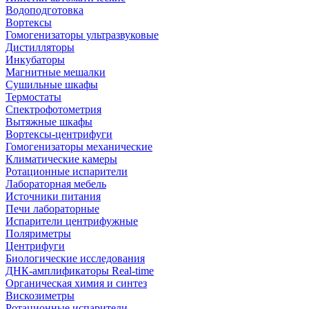
Водоподготовка
Вортексы
Гомогенизаторы ультразвуковые
Дистилляторы
Инкубаторы
Магнитные мешалки
Сушильные шкафы
Термостаты
Спектрофотометрия
Вытяжные шкафы
Вортексы-центрифуги
Гомогенизаторы механические
Климатические камеры
Ротационные испарители
Лабораторная мебель
Источники питания
Печи лабораторные
Испарители центрифужные
Поляриметры
Центрифуги
Биологические исследования
ДНК-амплификаторы Real-time
Органическая химия и синтез
Вискозиметры
Ротационные испарители