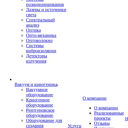
позиционирования
Лазеры и источники
света
Спектральный
анализ
Оптика
Опто-механика
Оптоволокно
Системы
виброизоляции
Детекторы
излучения
Вакуум и криогеника
Вакуумное
оборудование
О компании
Криогенное
оборудование
О компании
Рентгеновское
Реализованные
оборудование
проекты
Н
Оборудование для
Отзывы
создания
Услуги