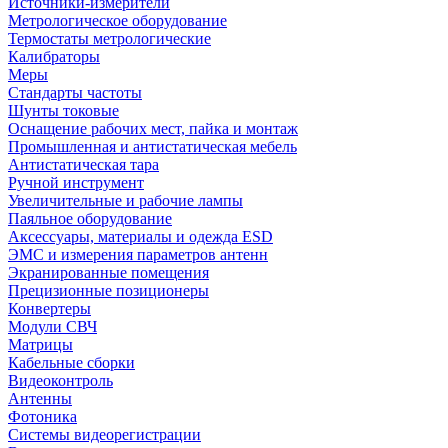
Источники-измерители
Метрологическое оборудование
Термостаты метрологические
Калибраторы
Меры
Стандарты частоты
Шунты токовые
Оснащение рабочих мест, пайка и монтаж
Промышленная и антистатическая мебель
Антистатическая тара
Ручной инструмент
Увеличительные и рабочие лампы
Паяльное оборудование
Аксессуары, материалы и одежда ESD
ЭМС и измерения параметров антенн
Экранированные помещения
Прецизионные позиционеры
Конвертеры
Модули СВЧ
Матрицы
Кабельные сборки
Видеоконтроль
Антенны
Фотоника
Cистемы видеорегистрации