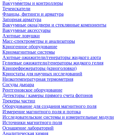
Вакуумметры и контроллеры
Течеискатели
Фланцы, фитинги и арматура
Запорная арматура
Вакуумные окна/двери и стеклянные компоненты
Вакуумные аксессуары
Азотные ловушки
Масс-спектрометры и анализаторы
Криогенное оборудование
Криомагнитные системы
Азотные ожижители/генераторы жидкого азота
Гелиевые ожижители/генераторы жидкого гелия
Криорефрежераторы (криоголовки)
Криостаты для научных исследований
Низкотемпературная термометрия
Сосуды дьюара
Рентгеновское оборудование
Детекторы / камеры прямого счета фотонов
Трекеры частиц
Оборудование для создания магнитного поля
Измерение магнитного поля и потока
Исследовательские системы и измерительные модули
Источники магнитного поля
Оснащение лабораторий
Аналитическая химия