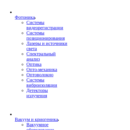
Фотоника
Cистемы
видеорегистрации
Системы
позиционирования
Лазеры и источники
света
Спектральный
анализ
Оптика
Опто-механика
Оптоволокно
Системы
виброизоляции
Детекторы
излучения
Вакуум и криогеника
Вакуумное
оборудование