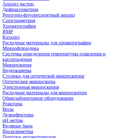
Анализ частиц
Дифрактометрия
Рентгено-флуоресцентный анализ
Спектрометрия
Хроматография
ЯМР
Катализ
Расходные материалы для хроматографии
Микрофлюидика
Системы определения температуры плавления и
каплепадения
Микроскопия
Видеокамеры
Столики для оптической микроскопии
Оптические микроскопы
Электронная микроскопия
Расходные материалы для микроскопии
Общелабораторное оборудование
Реакторы
Весы
Дезинфекторы
рН метры
Водяные бани
Вискозиметры
Пипетки автоматические