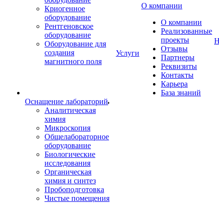
О компании
Криогенное
оборудование
О компании
Рентгеновское
Реализованные
оборудование
проекты
Н
Оборудование для
Отзывы
создания
Услуги
Партнеры
магнитного поля
Реквизиты
Контакты
Карьера
База знаний
Оснащение лабораторий
Аналитическая
химия
Микроскопия
Общелабораторное
оборудование
Биологические
исследования
Органическая
химия и синтез
Пробоподготовка
Чистые помещения