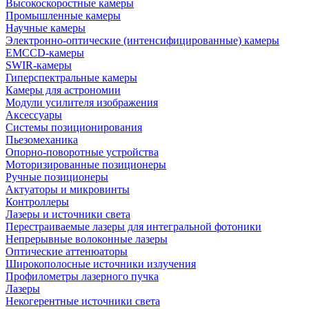
Высокоскоростные камеры
Промышленные камеры
Научные камеры
Электронно-оптические (интенсифицированные) камеры
EMCCD-камеры
SWIR-камеры
Гиперспектральные камеры
Камеры для астрономии
Модули усилителя изображения
Аксессуары
Системы позиционирования
Пьезомеханика
Опорно-поворотные устройства
Моторизированные позиционеры
Ручные позиционеры
Актуаторы и микровинты
Контроллеры
Лазеры и источники света
Перестраиваемые лазеры для интегральной фотоники
Непрерывные волоконные лазеры
Оптические аттенюаторы
Широкополосные источники излучения
Профилометры лазерного пучка
Лазеры
Некогерентные источники света