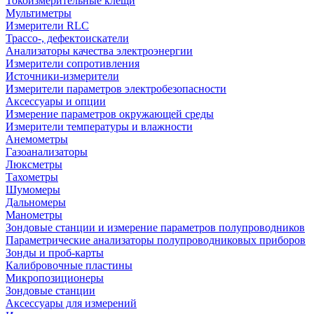
Токоизмерительные клещи
Мультиметры
Измерители RLC
Трассо-, дефектоискатели
Анализаторы качества электроэнергии
Измерители сопротивления
Источники-измерители
Измерители параметров электробезопасности
Аксессуары и опции
Измерение параметров окружающей среды
Измерители температуры и влажности
Анемометры
Газоанализаторы
Люксметры
Тахометры
Шумомеры
Дальномеры
Манометры
Зондовые станции и измерение параметров полупроводников
Параметрические анализаторы полупроводниковых приборов
Зонды и проб-карты
Калибровочные пластины
Микропозиционеры
Зондовые станции
Аксессуары для измерений