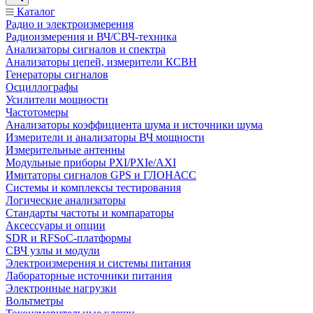
Каталог
Радио и электроизмерения
Радиоизмерения и ВЧ/СВЧ-техника
Анализаторы сигналов и спектра
Анализаторы цепей, измерители КСВН
Генераторы сигналов
Осциллографы
Усилители мощности
Частотомеры
Анализаторы коэффициента шума и источники шума
Измерители и анализаторы ВЧ мощности
Измерительные антенны
Модульные приборы PXI/PXIe/AXI
Имитаторы сигналов GPS и ГЛОНАСС
Системы и комплексы тестирования
Логические анализаторы
Стандарты частоты и компараторы
Аксессуары и опции
SDR и RFSoC‑платформы
СВЧ узлы и модули
Электроизмерения и системы питания
Лабораторные источники питания
Электронные нагрузки
Вольтметры