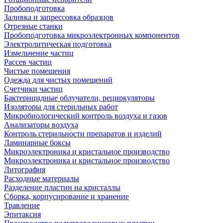
Пробоподготовка
Заливка и запрессовка образцов
Отрезные станки
Пробоподготовка микроэлектронных компонентов
Электролитическая подготовка
Измельчение частиц
Рассев частиц
Чистые помещения
Одежда для чистых помещений
Счетчики частиц
Бактерицидные облучатели, рециркуляторы
Изоляторы для стерильных работ
Микробиологический контроль воздуха и газов
Анализаторы воздуха
Контроль стерильности препаратов и изделий
Ламинарные боксы
Микроэлектроника и кристальное производство
Микроэлектроника и кристальное производство
Литография
Расходные материалы
Разделение пластин на кристаллы
Сборка, корпусирование и хранение
Травление
Эпитаксия