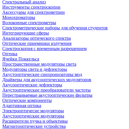
Спектральный анализ
Инструменты спектроскопии
Аксессуары для спектрометрии
Монохроматоры
Волоконные спектрометры
Спектрометрические наборы для обучения студентов
Интегрирующие сферы
Анализаторы оптического спектра
Оптические приемники излучения
Спектроскопия с временным разрешением
Оптика
Ячейки Поккельса
Пространственные модуляторы света
Модуляторы света и дефлекторы
Акустооптические синхронизаторы мод
Драйверы для акусооптических модуляторов
Акусооптические дефлекторы
Акустооптические преобразователи частоты
Перестраиваемые акустооптические фильтры
Оптические компоненты
Адаптивная оптика
Электрооптичесие модуляторы
Акустооптические модуляторы
Расширители пучка и объективы
Магнитооптические устройства