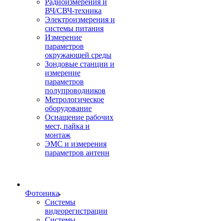
Радиоизмерения и
ВЧ/СВЧ-техника
Электроизмерения и
системы питания
Измерение
параметров
окружающей среды
Зондовые станции и
измерение
параметров
полупроводников
Метрологическое
оборудование
Оснащение рабочих
мест, пайка и
монтаж
ЭМС и измерения
параметров антенн
Фотоника
Cистемы
видеорегистрации
Системы