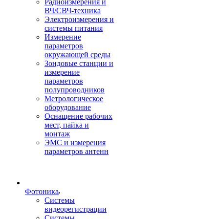
Радиоизмерения и
ВЧ/СВЧ-техника
Электроизмерения и
системы питания
Измерение
параметров
окружающей среды
Зондовые станции и
измерение
параметров
полупроводников
Метрологическое
оборудование
Оснащение рабочих
мест, пайка и
монтаж
ЭМС и измерения
параметров антенн
Фотоника
Cистемы
видеорегистрации
Системы