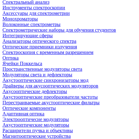
Спектральный анализ
Инструменты спектроскопии
Аксессуары для спектрометрии
Монохроматоры
Волоконные спектрометры
Спектрометрические наборы для обучения студентов
Интегрирующие сферы
Анализаторы оптического спектра
Оптические приемники излучения
Спектроскопия с временным разрешением
Оптика
Ячейки Поккельса
Пространственные модуляторы света
Модуляторы света и дефлекторы
Акустооптические синхронизаторы мод
Драйверы для акусооптических модуляторов
Акусооптические дефлекторы
Акустооптические преобразователи частоты
Перестраиваемые акустооптические фильтры
Оптические компоненты
Адаптивная оптика
Электрооптичесие модуляторы
Акустооптические модуляторы
Расширители пучка и объективы
Магнитооптические устройства