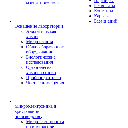
Партнеры
магнитного поля
Реквизиты
Контакты
Карьера
База знаний
Оснащение лабораторий
Аналитическая
химия
Микроскопия
Общелабораторное
оборудование
Биологические
исследования
Органическая
химия и синтез
Пробоподготовка
Чистые помещения
Микроэлектроника и
кристальное
производство
Микроэлектроника
и кристальное