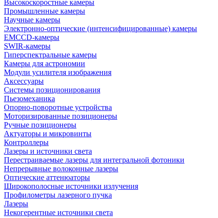
Высокоскоростные камеры
Промышленные камеры
Научные камеры
Электронно-оптические (интенсифицированные) камеры
EMCCD-камеры
SWIR-камеры
Гиперспектральные камеры
Камеры для астрономии
Модули усилителя изображения
Аксессуары
Системы позиционирования
Пьезомеханика
Опорно-поворотные устройства
Моторизированные позиционеры
Ручные позиционеры
Актуаторы и микровинты
Контроллеры
Лазеры и источники света
Перестраиваемые лазеры для интегральной фотоники
Непрерывные волоконные лазеры
Оптические аттенюаторы
Широкополосные источники излучения
Профилометры лазерного пучка
Лазеры
Некогерентные источники света