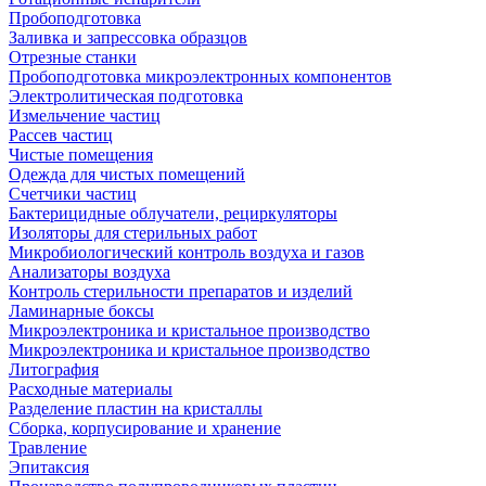
Пробоподготовка
Заливка и запрессовка образцов
Отрезные станки
Пробоподготовка микроэлектронных компонентов
Электролитическая подготовка
Измельчение частиц
Рассев частиц
Чистые помещения
Одежда для чистых помещений
Счетчики частиц
Бактерицидные облучатели, рециркуляторы
Изоляторы для стерильных работ
Микробиологический контроль воздуха и газов
Анализаторы воздуха
Контроль стерильности препаратов и изделий
Ламинарные боксы
Микроэлектроника и кристальное производство
Микроэлектроника и кристальное производство
Литография
Расходные материалы
Разделение пластин на кристаллы
Сборка, корпусирование и хранение
Травление
Эпитаксия