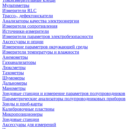
Токоизмерительные клещи
Мультиметры
Измерители RLC
Трассо-, дефектоискатели
Анализаторы качества электроэнергии
Измерители сопротивления
Источники-измерители
Измерители параметров электробезопасности
Аксессуары и опции
Измерение параметров окружающей среды
Измерители температуры и влажности
Анемометры
Газоанализаторы
Люксметры
Тахометры
Шумомеры
Дальномеры
Манометры
Зондовые станции и измерение параметров полупроводников
Параметрические анализаторы полупроводниковых приборов
Зонды и проб-карты
Калибровочные пластины
Микропозиционеры
Зондовые станции
Аксессуары для измерений