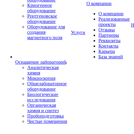
О компании
Криогенное
оборудование
О компании
Рентгеновское
Реализованные
оборудование
проекты
Н
Оборудование для
Отзывы
создания
Услуги
Партнеры
магнитного поля
Реквизиты
Контакты
Карьера
База знаний
Оснащение лабораторий
Аналитическая
химия
Микроскопия
Общелабораторное
оборудование
Биологические
исследования
Органическая
химия и синтез
Пробоподготовка
Чистые помещения