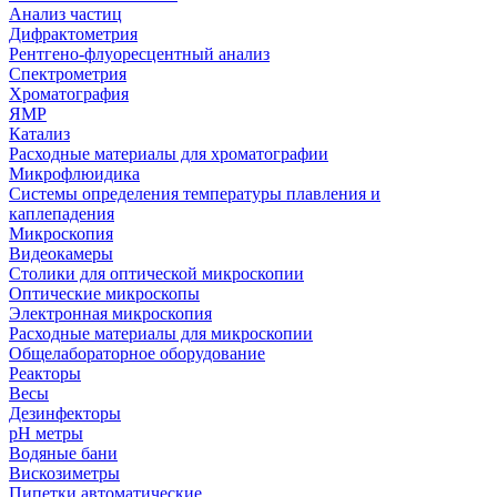
Анализ частиц
Дифрактометрия
Рентгено-флуоресцентный анализ
Спектрометрия
Хроматография
ЯМР
Катализ
Расходные материалы для хроматографии
Микрофлюидика
Системы определения температуры плавления и
каплепадения
Микроскопия
Видеокамеры
Столики для оптической микроскопии
Оптические микроскопы
Электронная микроскопия
Расходные материалы для микроскопии
Общелабораторное оборудование
Реакторы
Весы
Дезинфекторы
рН метры
Водяные бани
Вискозиметры
Пипетки автоматические