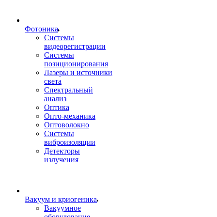
Фотоника
Cистемы
видеорегистрации
Системы
позиционирования
Лазеры и источники
света
Спектральный
анализ
Оптика
Опто-механика
Оптоволокно
Системы
виброизоляции
Детекторы
излучения
Вакуум и криогеника
Вакуумное
оборудование