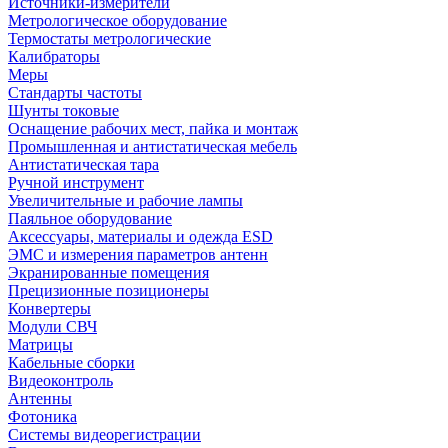
Источники-измерители
Метрологическое оборудование
Термостаты метрологические
Калибраторы
Меры
Стандарты частоты
Шунты токовые
Оснащение рабочих мест, пайка и монтаж
Промышленная и антистатическая мебель
Антистатическая тара
Ручной инструмент
Увеличительные и рабочие лампы
Паяльное оборудование
Аксессуары, материалы и одежда ESD
ЭМС и измерения параметров антенн
Экранированные помещения
Прецизионные позиционеры
Конвертеры
Модули СВЧ
Матрицы
Кабельные сборки
Видеоконтроль
Антенны
Фотоника
Cистемы видеорегистрации