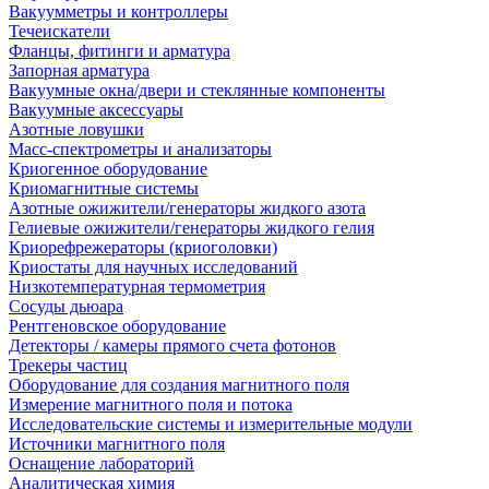
Вакуумметры и контроллеры
Течеискатели
Фланцы, фитинги и арматура
Запорная арматура
Вакуумные окна/двери и стеклянные компоненты
Вакуумные аксессуары
Азотные ловушки
Масс-спектрометры и анализаторы
Криогенное оборудование
Криомагнитные системы
Азотные ожижители/генераторы жидкого азота
Гелиевые ожижители/генераторы жидкого гелия
Криорефрежераторы (криоголовки)
Криостаты для научных исследований
Низкотемпературная термометрия
Сосуды дьюара
Рентгеновское оборудование
Детекторы / камеры прямого счета фотонов
Трекеры частиц
Оборудование для создания магнитного поля
Измерение магнитного поля и потока
Исследовательские системы и измерительные модули
Источники магнитного поля
Оснащение лабораторий
Аналитическая химия