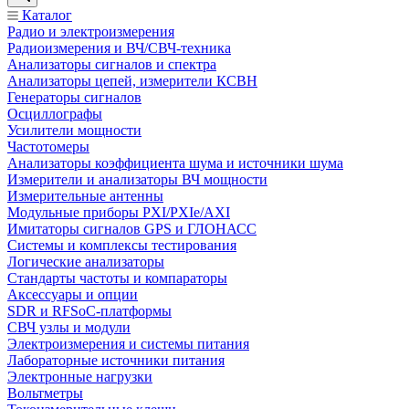
Каталог
Радио и электроизмерения
Радиоизмерения и ВЧ/СВЧ-техника
Анализаторы сигналов и спектра
Анализаторы цепей, измерители КСВН
Генераторы сигналов
Осциллографы
Усилители мощности
Частотомеры
Анализаторы коэффициента шума и источники шума
Измерители и анализаторы ВЧ мощности
Измерительные антенны
Модульные приборы PXI/PXIe/AXI
Имитаторы сигналов GPS и ГЛОНАСС
Системы и комплексы тестирования
Логические анализаторы
Стандарты частоты и компараторы
Аксессуары и опции
SDR и RFSoC‑платформы
СВЧ узлы и модули
Электроизмерения и системы питания
Лабораторные источники питания
Электронные нагрузки
Вольтметры