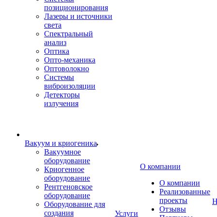
позиционирования
Лазеры и источники
света
Спектральный
анализ
Оптика
Опто-механика
Оптоволокно
Системы
виброизоляции
Детекторы
излучения
Вакуум и криогеника
Вакуумное
оборудование
О компании
Криогенное
оборудование
О компании
Рентгеновское
Реализованные
оборудование
проекты
Н
Оборудование для
Отзывы
создания
Услуги