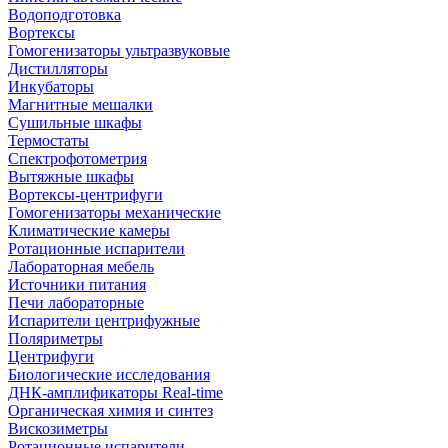
Водоподготовка
Вортексы
Гомогенизаторы ультразвуковые
Дистилляторы
Инкубаторы
Магнитные мешалки
Сушильные шкафы
Термостаты
Спектрофотометрия
Вытяжные шкафы
Вортексы-центрифуги
Гомогенизаторы механические
Климатические камеры
Ротационные испарители
Лабораторная мебель
Источники питания
Печи лабораторные
Испарители центрифужные
Поляриметры
Центрифуги
Биологические исследования
ДНК-амплификаторы Real-time
Органическая химия и синтез
Вискозиметры
Ротационные испарители