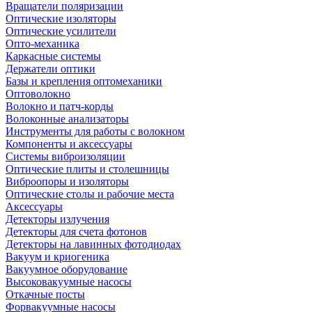
Вращатели поляризации
Оптические изоляторы
Оптические усилители
Опто-механика
Каркасные системы
Держатели оптики
Базы и крепления оптомеханики
Оптоволокно
Волокно и патч-корды
Волоконные анализаторы
Инструменты для работы с волокном
Компоненты и аксессуары
Системы виброизоляции
Оптические плиты и столешницы
Виброопоры и изоляторы
Оптические столы и рабочие места
Аксессуары
Детекторы излучения
Детекторы для счета фотонов
Детекторы на лавинных фотодиодах
Вакуум и криогеника
Вакуумное оборудование
Высоковакуумные насосы
Откачные посты
Форвакуумные насосы