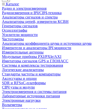
Каталог
Радио и электроизмерения
Радиоизмерения и ВЧ/СВЧ-техника
Анализаторы сигналов и спектра
Анализаторы цепей, измерители КСВН
Генераторы сигналов
Осциллографы
Усилители мощности
Частотомеры
Анализаторы коэффициента шума и источники шума
Измерители и анализаторы ВЧ мощности
Измерительные антенны
Модульные приборы PXI/PXIe/AXI
Имитаторы сигналов GPS и ГЛОНАСС
Системы и комплексы тестирования
Логические анализаторы
Стандарты частоты и компараторы
Аксессуары и опции
SDR и RFSoC‑платформы
СВЧ узлы и модули
Электроизмерения и системы питания
Лабораторные источники питания
Электронные нагрузки
Вольтметры