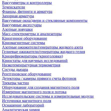
Вакуумметры и контроллеры
Течеискатели
Фланцы, фитинги и арматура
Запорная арматура
Вакуумные окна/двери и стеклянные компоненты
Вакуумные аксессуары
Азотные ловушки
Масс-спектрометры и анализаторы
Криогенное оборудование
Криомагнитные системы
Азотные ожижители/генераторы жидкого азота
Гелиевые ожижители/генераторы жидкого гелия
Криорефрежераторы (криоголовки)
Криостаты для научных исследований
Низкотемпературная термометрия
Сосуды дьюара
Рентгеновское оборудование
Детекторы / камеры прямого счета фотонов
Трекеры частиц
Оборудование для создания магнитного поля
Измерение магнитного поля и потока
Исследовательские системы и измерительные модули
Источники магнитного поля
Оснащение лабораторий
Аналитическая химия