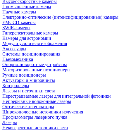
Высокоскоростные камеры
Промышленные камеры
Научные камеры
Электронно-оптические (интенсифицированные) камеры
EMCCD-камеры
SWIR-камеры
Гиперспектральные камеры
Камеры для астрономии
Модули усилителя изображения
Аксессуары
Системы позиционирования
Пьезомеханика
Опорно-поворотные устройства
Моторизированные позиционеры
Ручные позиционеры
Актуаторы и микровинты
Контроллеры
Лазеры и источники света
Перестраиваемые лазеры для интегральной фотоники
Непрерывные волоконные лазеры
Оптические аттенюаторы
Широкополосные источники излучения
Профилометры лазерного пучка
Лазеры
Некогерентные источники света