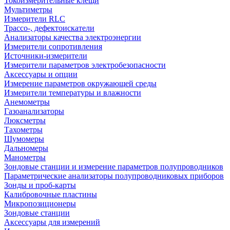
Токоизмерительные клещи
Мультиметры
Измерители RLC
Трассо-, дефектоискатели
Анализаторы качества электроэнергии
Измерители сопротивления
Источники-измерители
Измерители параметров электробезопасности
Аксессуары и опции
Измерение параметров окружающей среды
Измерители температуры и влажности
Анемометры
Газоанализаторы
Люксметры
Тахометры
Шумомеры
Дальномеры
Манометры
Зондовые станции и измерение параметров полупроводников
Параметрические анализаторы полупроводниковых приборов
Зонды и проб-карты
Калибровочные пластины
Микропозиционеры
Зондовые станции
Аксессуары для измерений