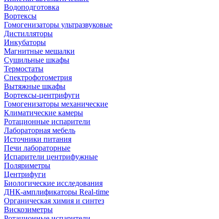
Водоподготовка
Вортексы
Гомогенизаторы ультразвуковые
Дистилляторы
Инкубаторы
Магнитные мешалки
Сушильные шкафы
Термостаты
Спектрофотометрия
Вытяжные шкафы
Вортексы-центрифуги
Гомогенизаторы механические
Климатические камеры
Ротационные испарители
Лабораторная мебель
Источники питания
Печи лабораторные
Испарители центрифужные
Поляриметры
Центрифуги
Биологические исследования
ДНК-амплификаторы Real-time
Органическая химия и синтез
Вискозиметры
Ротационные испарители