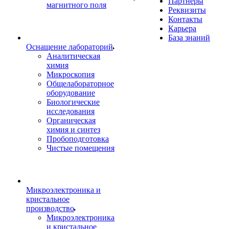
Партнеры
магнитного поля
Реквизиты
Контакты
Карьера
База знаний
Оснащение лабораторий
Аналитическая
химия
Микроскопия
Общелабораторное
оборудование
Биологические
исследования
Органическая
химия и синтез
Пробоподготовка
Чистые помещения
Микроэлектроника и
кристальное
производство
Микроэлектроника
и кристальное