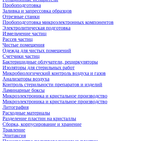
Пробоподготовка
Заливка и запрессовка образцов
Отрезные станки
Пробоподготовка микроэлектронных компонентов
Электролитическая подготовка
Измельчение частиц
Рассев частиц
Чистые помещения
Одежда для чистых помещений
Счетчики частиц
Бактерицидные облучатели, рециркуляторы
Изоляторы для стерильных работ
Микробиологический контроль воздуха и газов
Анализаторы воздуха
Контроль стерильности препаратов и изделий
Ламинарные боксы
Микроэлектроника и кристальное производство
Микроэлектроника и кристальное производство
Литография
Расходные материалы
Разделение пластин на кристаллы
Сборка, корпусирование и хранение
Травление
Эпитаксия