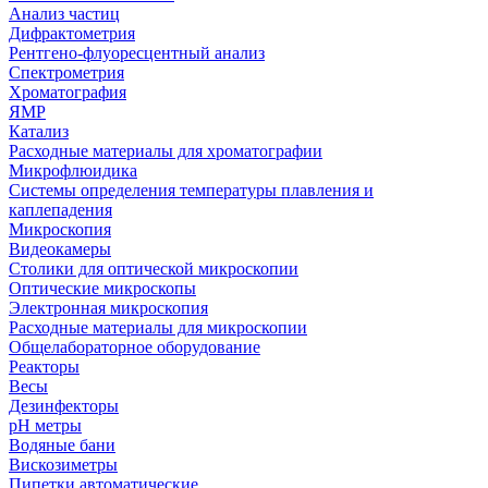
Анализ частиц
Дифрактометрия
Рентгено-флуоресцентный анализ
Спектрометрия
Хроматография
ЯМР
Катализ
Расходные материалы для хроматографии
Микрофлюидика
Системы определения температуры плавления и
каплепадения
Микроскопия
Видеокамеры
Столики для оптической микроскопии
Оптические микроскопы
Электронная микроскопия
Расходные материалы для микроскопии
Общелабораторное оборудование
Реакторы
Весы
Дезинфекторы
рН метры
Водяные бани
Вискозиметры
Пипетки автоматические