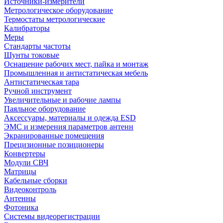
Источники-измерители
Метрологическое оборудование
Термостаты метрологические
Калибраторы
Меры
Стандарты частоты
Шунты токовые
Оснащение рабочих мест, пайка и монтаж
Промышленная и антистатическая мебель
Антистатическая тара
Ручной инструмент
Увеличительные и рабочие лампы
Паяльное оборудование
Аксессуары, материалы и одежда ESD
ЭМС и измерения параметров антенн
Экранированные помещения
Прецизионные позиционеры
Конвертеры
Модули СВЧ
Матрицы
Кабельные сборки
Видеоконтроль
Антенны
Фотоника
Cистемы видеорегистрации