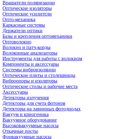
Вращатели поляризации
Оптические изоляторы
Оптические усилители
Опто-механика
Каркасные системы
Держатели оптики
Базы и крепления оптомеханики
Оптоволокно
Волокно и патч-корды
Волоконные анализаторы
Инструменты для работы с волокном
Компоненты и аксессуары
Системы виброизоляции
Оптические плиты и столешницы
Виброопоры и изоляторы
Оптические столы и рабочие места
Аксессуары
Детекторы излучения
Детекторы для счета фотонов
Детекторы на лавинных фотодиодах
Вакуум и криогеника
Вакуумное оборудование
Высоковакуумные насосы
Откачные посты
Форвакуумные насосы