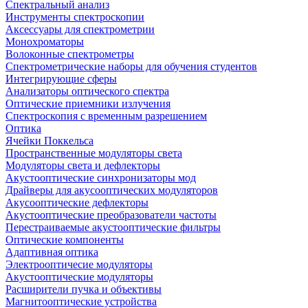
Спектральный анализ
Инструменты спектроскопии
Аксессуары для спектрометрии
Монохроматоры
Волоконные спектрометры
Спектрометрические наборы для обучения студентов
Интегрирующие сферы
Анализаторы оптического спектра
Оптические приемники излучения
Спектроскопия с временным разрешением
Оптика
Ячейки Поккельса
Пространственные модуляторы света
Модуляторы света и дефлекторы
Акустооптические синхронизаторы мод
Драйверы для акусооптических модуляторов
Акусооптические дефлекторы
Акустооптические преобразователи частоты
Перестраиваемые акустооптические фильтры
Оптические компоненты
Адаптивная оптика
Электрооптичесие модуляторы
Акустооптические модуляторы
Расширители пучка и объективы
Магнитооптические устройства