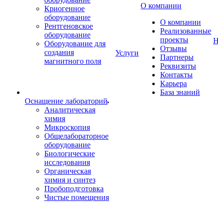
О компании
Криогенное
оборудование
О компании
Рентгеновское
Реализованные
оборудование
проекты
Н
Оборудование для
Отзывы
создания
Услуги
Партнеры
магнитного поля
Реквизиты
Контакты
Карьера
База знаний
Оснащение лабораторий
Аналитическая
химия
Микроскопия
Общелабораторное
оборудование
Биологические
исследования
Органическая
химия и синтез
Пробоподготовка
Чистые помещения