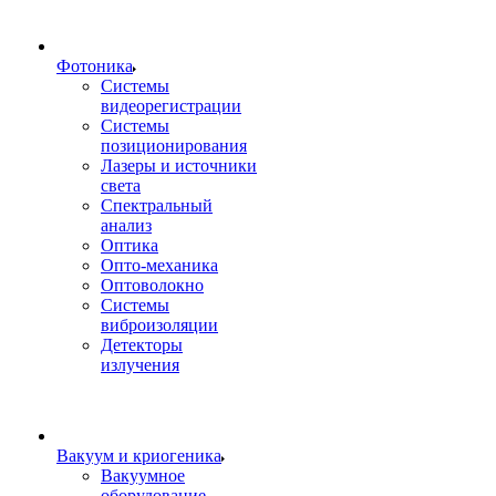
Фотоника
Cистемы
видеорегистрации
Системы
позиционирования
Лазеры и источники
света
Спектральный
анализ
Оптика
Опто-механика
Оптоволокно
Системы
виброизоляции
Детекторы
излучения
Вакуум и криогеника
Вакуумное
оборудование