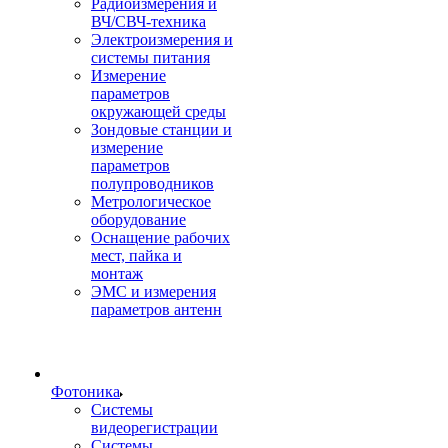
Радиоизмерения и
ВЧ/СВЧ-техника
Электроизмерения и
системы питания
Измерение
параметров
окружающей среды
Зондовые станции и
измерение
параметров
полупроводников
Метрологическое
оборудование
Оснащение рабочих
мест, пайка и
монтаж
ЭМС и измерения
параметров антенн
Фотоника
Cистемы
видеорегистрации
Системы