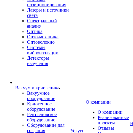
позиционирования
Лазеры и источники
света
Спектральный
анализ
Оптика
Опто-механика
Оптоволокно
Системы
виброизоляции
Детекторы
излучения
Вакуум и криогеника
Вакуумное
оборудование
О компании
Криогенное
оборудование
О компании
Рентгеновское
Реализованные
оборудование
проекты
Н
Оборудование для
Отзывы
создания
Услуги