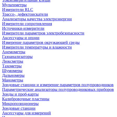
Токоизмерительные клещи
Мультиметры
Измерители RLC
Трассо-, дефектоискатели
Анализаторы качества электроэнергии
Измерители сопротивления
Источники-измерители
Измерители параметров электробезопасности
Аксессуары и опции
Измерение параметров окружающей среды
Измерители температуры и влажности
Анемометры
Газоанализаторы
Люксметры
Тахометры
Шумомеры
Дальномеры
Манометры
Зондовые станции и измерение параметров полупроводников
Параметрические анализаторы полупроводниковых приборов
Зонды и проб-карты
Калибровочные пластины
Микропозиционеры
Зондовые станции
Аксессуары для измерений