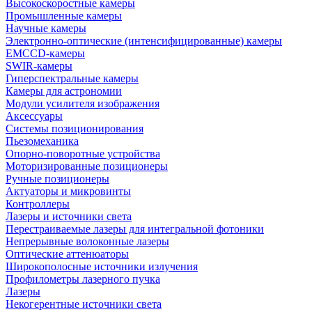
Высокоскоростные камеры
Промышленные камеры
Научные камеры
Электронно-оптические (интенсифицированные) камеры
EMCCD-камеры
SWIR-камеры
Гиперспектральные камеры
Камеры для астрономии
Модули усилителя изображения
Аксессуары
Системы позиционирования
Пьезомеханика
Опорно-поворотные устройства
Моторизированные позиционеры
Ручные позиционеры
Актуаторы и микровинты
Контроллеры
Лазеры и источники света
Перестраиваемые лазеры для интегральной фотоники
Непрерывные волоконные лазеры
Оптические аттенюаторы
Широкополосные источники излучения
Профилометры лазерного пучка
Лазеры
Некогерентные источники света