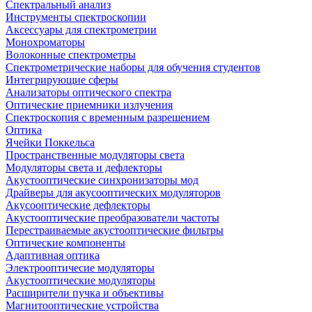
Спектральный анализ
Инструменты спектроскопии
Аксессуары для спектрометрии
Монохроматоры
Волоконные спектрометры
Спектрометрические наборы для обучения студентов
Интегрирующие сферы
Анализаторы оптического спектра
Оптические приемники излучения
Спектроскопия с временным разрешением
Оптика
Ячейки Поккельса
Пространственные модуляторы света
Модуляторы света и дефлекторы
Акустооптические синхронизаторы мод
Драйверы для акусооптических модуляторов
Акусооптические дефлекторы
Акустооптические преобразователи частоты
Перестраиваемые акустооптические фильтры
Оптические компоненты
Адаптивная оптика
Электрооптичесие модуляторы
Акустооптические модуляторы
Расширители пучка и объективы
Магнитооптические устройства