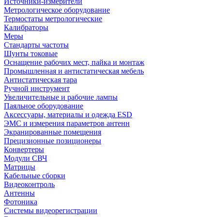
Источники-измерители
Метрологическое оборудование
Термостаты метрологические
Калибраторы
Меры
Стандарты частоты
Шунты токовые
Оснащение рабочих мест, пайка и монтаж
Промышленная и антистатическая мебель
Антистатическая тара
Ручной инструмент
Увеличительные и рабочие лампы
Паяльное оборудование
Аксессуары, материалы и одежда ESD
ЭМС и измерения параметров антенн
Экранированные помещения
Прецизионные позиционеры
Конвертеры
Модули СВЧ
Матрицы
Кабельные сборки
Видеоконтроль
Антенны
Фотоника
Cистемы видеорегистрации