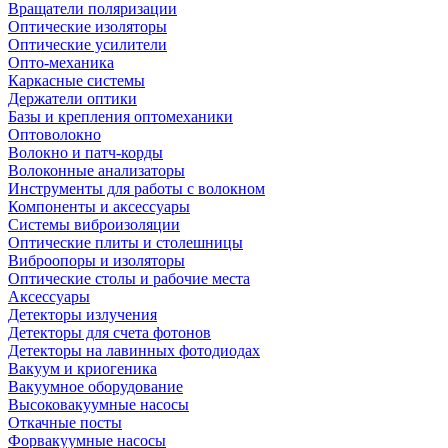
Вращатели поляризации
Оптические изоляторы
Оптические усилители
Опто-механика
Каркасные системы
Держатели оптики
Базы и крепления оптомеханики
Оптоволокно
Волокно и патч-корды
Волоконные анализаторы
Инструменты для работы с волокном
Компоненты и аксессуары
Системы виброизоляции
Оптические плиты и столешницы
Виброопоры и изоляторы
Оптические столы и рабочие места
Аксессуары
Детекторы излучения
Детекторы для счета фотонов
Детекторы на лавинных фотодиодах
Вакуум и криогеника
Вакуумное оборудование
Высоковакуумные насосы
Откачные посты
Форвакуумные насосы