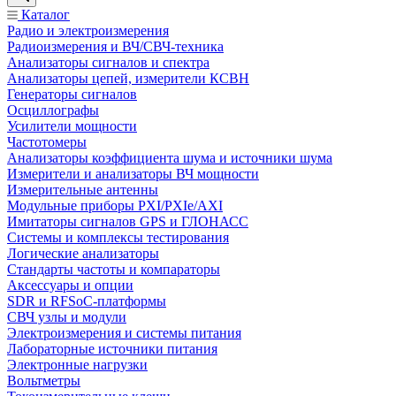
Каталог
Радио и электроизмерения
Радиоизмерения и ВЧ/СВЧ-техника
Анализаторы сигналов и спектра
Анализаторы цепей, измерители КСВН
Генераторы сигналов
Осциллографы
Усилители мощности
Частотомеры
Анализаторы коэффициента шума и источники шума
Измерители и анализаторы ВЧ мощности
Измерительные антенны
Модульные приборы PXI/PXIe/AXI
Имитаторы сигналов GPS и ГЛОНАСС
Системы и комплексы тестирования
Логические анализаторы
Стандарты частоты и компараторы
Аксессуары и опции
SDR и RFSoC‑платформы
СВЧ узлы и модули
Электроизмерения и системы питания
Лабораторные источники питания
Электронные нагрузки
Вольтметры