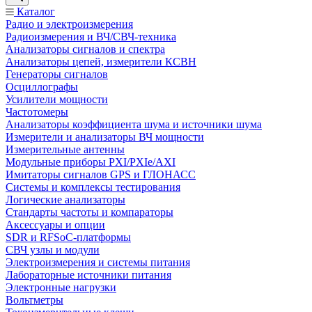
Каталог
Радио и электроизмерения
Радиоизмерения и ВЧ/СВЧ-техника
Анализаторы сигналов и спектра
Анализаторы цепей, измерители КСВН
Генераторы сигналов
Осциллографы
Усилители мощности
Частотомеры
Анализаторы коэффициента шума и источники шума
Измерители и анализаторы ВЧ мощности
Измерительные антенны
Модульные приборы PXI/PXIe/AXI
Имитаторы сигналов GPS и ГЛОНАСС
Системы и комплексы тестирования
Логические анализаторы
Стандарты частоты и компараторы
Аксессуары и опции
SDR и RFSoC‑платформы
СВЧ узлы и модули
Электроизмерения и системы питания
Лабораторные источники питания
Электронные нагрузки
Вольтметры