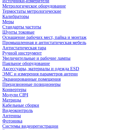
Источники-измерители
Метрологическое оборудование
Термостаты метрологические
Калибраторы
Меры
Стандарты частоты
Шунты токовые
Оснащение рабочих мест, пайка и монтаж
Промышленная и антистатическая мебель
Антистатическая тара
Ручной инструмент
Увеличительные и рабочие лампы
Паяльное оборудование
Аксессуары, материалы и одежда ESD
ЭМС и измерения параметров антенн
Экранированные помещения
Прецизионные позиционеры
Конвертеры
Модули СВЧ
Матрицы
Кабельные сборки
Видеоконтроль
Антенны
Фотоника
Cистемы видеорегистрации