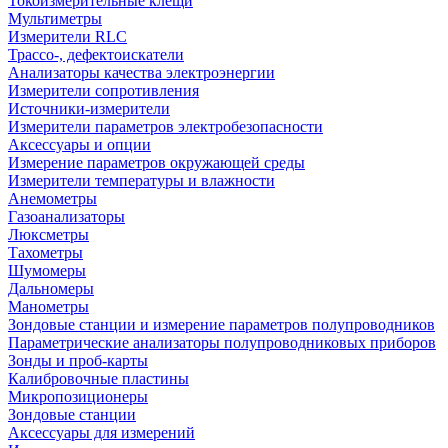
Токоизмерительные клещи
Мультиметры
Измерители RLC
Трассо-, дефектоискатели
Анализаторы качества электроэнергии
Измерители сопротивления
Источники-измерители
Измерители параметров электробезопасности
Аксессуары и опции
Измерение параметров окружающей среды
Измерители температуры и влажности
Анемометры
Газоанализаторы
Люксметры
Тахометры
Шумомеры
Дальномеры
Манометры
Зондовые станции и измерение параметров полупроводников
Параметрические анализаторы полупроводниковых приборов
Зонды и проб-карты
Калибровочные пластины
Микропозиционеры
Зондовые станции
Аксессуары для измерений