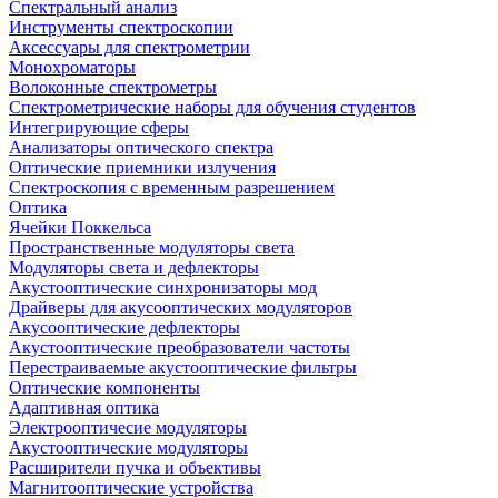
Спектральный анализ
Инструменты спектроскопии
Аксессуары для спектрометрии
Монохроматоры
Волоконные спектрометры
Спектрометрические наборы для обучения студентов
Интегрирующие сферы
Анализаторы оптического спектра
Оптические приемники излучения
Спектроскопия с временным разрешением
Оптика
Ячейки Поккельса
Пространственные модуляторы света
Модуляторы света и дефлекторы
Акустооптические синхронизаторы мод
Драйверы для акусооптических модуляторов
Акусооптические дефлекторы
Акустооптические преобразователи частоты
Перестраиваемые акустооптические фильтры
Оптические компоненты
Адаптивная оптика
Электрооптичесие модуляторы
Акустооптические модуляторы
Расширители пучка и объективы
Магнитооптические устройства