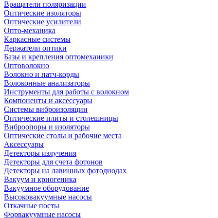
Вращатели поляризации
Оптические изоляторы
Оптические усилители
Опто-механика
Каркасные системы
Держатели оптики
Базы и крепления оптомеханики
Оптоволокно
Волокно и патч-корды
Волоконные анализаторы
Инструменты для работы с волокном
Компоненты и аксессуары
Системы виброизоляции
Оптические плиты и столешницы
Виброопоры и изоляторы
Оптические столы и рабочие места
Аксессуары
Детекторы излучения
Детекторы для счета фотонов
Детекторы на лавинных фотодиодах
Вакуум и криогеника
Вакуумное оборудование
Высоковакуумные насосы
Откачные посты
Форвакуумные насосы