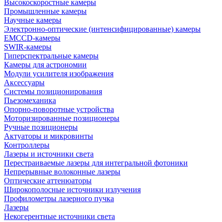
Высокоскоростные камеры
Промышленные камеры
Научные камеры
Электронно-оптические (интенсифицированные) камеры
EMCCD-камеры
SWIR-камеры
Гиперспектральные камеры
Камеры для астрономии
Модули усилителя изображения
Аксессуары
Системы позиционирования
Пьезомеханика
Опорно-поворотные устройства
Моторизированные позиционеры
Ручные позиционеры
Актуаторы и микровинты
Контроллеры
Лазеры и источники света
Перестраиваемые лазеры для интегральной фотоники
Непрерывные волоконные лазеры
Оптические аттенюаторы
Широкополосные источники излучения
Профилометры лазерного пучка
Лазеры
Некогерентные источники света