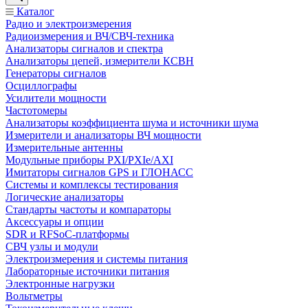
Каталог
Радио и электроизмерения
Радиоизмерения и ВЧ/СВЧ-техника
Анализаторы сигналов и спектра
Анализаторы цепей, измерители КСВН
Генераторы сигналов
Осциллографы
Усилители мощности
Частотомеры
Анализаторы коэффициента шума и источники шума
Измерители и анализаторы ВЧ мощности
Измерительные антенны
Модульные приборы PXI/PXIe/AXI
Имитаторы сигналов GPS и ГЛОНАСС
Системы и комплексы тестирования
Логические анализаторы
Стандарты частоты и компараторы
Аксессуары и опции
SDR и RFSoC‑платформы
СВЧ узлы и модули
Электроизмерения и системы питания
Лабораторные источники питания
Электронные нагрузки
Вольтметры