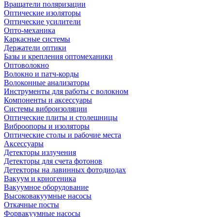
Вращатели поляризации
Оптические изоляторы
Оптические усилители
Опто-механика
Каркасные системы
Держатели оптики
Базы и крепления оптомеханики
Оптоволокно
Волокно и патч-корды
Волоконные анализаторы
Инструменты для работы с волокном
Компоненты и аксессуары
Системы виброизоляции
Оптические плиты и столешницы
Виброопоры и изоляторы
Оптические столы и рабочие места
Аксессуары
Детекторы излучения
Детекторы для счета фотонов
Детекторы на лавинных фотодиодах
Вакуум и криогеника
Вакуумное оборудование
Высоковакуумные насосы
Откачные посты
Форвакуумные насосы