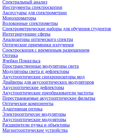
Спектральный анализ
Инструменты спектроскопии
Аксессуары для спектрометрии
Монохроматоры
Волоконные спектрометры
Спектрометрические наборы для обучения студентов
Интегрирующие сферы
Анализаторы оптического спектра
Оптические приемники излучения
Спектроскопия с временным разрешением
Оптика
Ячейки Поккельса
Пространственные модуляторы света
Модуляторы света и дефлекторы
Акустооптические синхронизаторы мод
Драйверы для акусооптических модуляторов
Акусооптические дефлекторы
Акустооптические преобразователи частоты
Перестраиваемые акустооптические фильтры
Оптические компоненты
Адаптивная оптика
Электрооптичесие модуляторы
Акустооптические модуляторы
Расширители пучка и объективы
Магнитооптические устройства