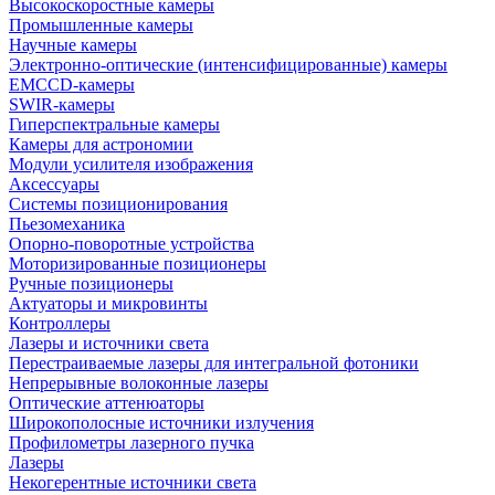
Высокоскоростные камеры
Промышленные камеры
Научные камеры
Электронно-оптические (интенсифицированные) камеры
EMCCD-камеры
SWIR-камеры
Гиперспектральные камеры
Камеры для астрономии
Модули усилителя изображения
Аксессуары
Системы позиционирования
Пьезомеханика
Опорно-поворотные устройства
Моторизированные позиционеры
Ручные позиционеры
Актуаторы и микровинты
Контроллеры
Лазеры и источники света
Перестраиваемые лазеры для интегральной фотоники
Непрерывные волоконные лазеры
Оптические аттенюаторы
Широкополосные источники излучения
Профилометры лазерного пучка
Лазеры
Некогерентные источники света