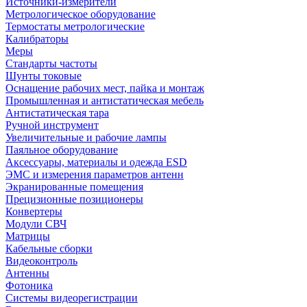
Источники-измерители
Метрологическое оборудование
Термостаты метрологические
Калибраторы
Меры
Стандарты частоты
Шунты токовые
Оснащение рабочих мест, пайка и монтаж
Промышленная и антистатическая мебель
Антистатическая тара
Ручной инструмент
Увеличительные и рабочие лампы
Паяльное оборудование
Аксессуары, материалы и одежда ESD
ЭМС и измерения параметров антенн
Экранированные помещения
Прецизионные позиционеры
Конвертеры
Модули СВЧ
Матрицы
Кабельные сборки
Видеоконтроль
Антенны
Фотоника
Cистемы видеорегистрации