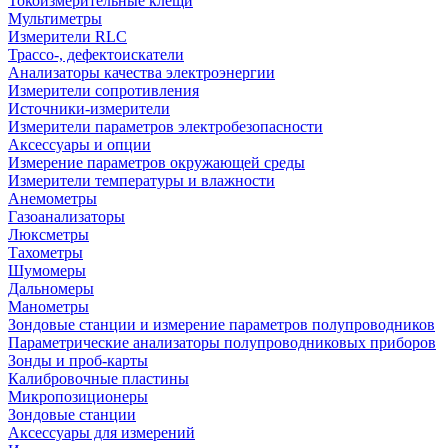
Токоизмерительные клещи
Мультиметры
Измерители RLC
Трассо-, дефектоискатели
Анализаторы качества электроэнергии
Измерители сопротивления
Источники-измерители
Измерители параметров электробезопасности
Аксессуары и опции
Измерение параметров окружающей среды
Измерители температуры и влажности
Анемометры
Газоанализаторы
Люксметры
Тахометры
Шумомеры
Дальномеры
Манометры
Зондовые станции и измерение параметров полупроводников
Параметрические анализаторы полупроводниковых приборов
Зонды и проб-карты
Калибровочные пластины
Микропозиционеры
Зондовые станции
Аксессуары для измерений