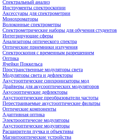
Спектральный анализ
Инструменты спектроскопии
Аксессуары для спектрометрии
Монохроматоры
Волоконные спектрометры
Спектрометрические наборы для обучения студентов
Интегрирующие сферы
Анализаторы оптического спектра
Оптические приемники излучения
Спектроскопия с временным разрешением
Оптика
Ячейки Поккельса
Пространственные модуляторы света
Модуляторы света и дефлекторы
Акустооптические синхронизаторы мод
Драйверы для акусооптических модуляторов
Акусооптические дефлекторы
Акустооптические преобразователи частоты
Перестраиваемые акустооптические фильтры
Оптические компоненты
Адаптивная оптика
Электрооптичесие модуляторы
Акустооптические модуляторы
Расширители пучка и объективы
Магнитооптические устройства