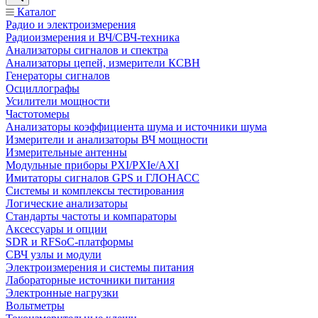
Каталог
Радио и электроизмерения
Радиоизмерения и ВЧ/СВЧ-техника
Анализаторы сигналов и спектра
Анализаторы цепей, измерители КСВН
Генераторы сигналов
Осциллографы
Усилители мощности
Частотомеры
Анализаторы коэффициента шума и источники шума
Измерители и анализаторы ВЧ мощности
Измерительные антенны
Модульные приборы PXI/PXIe/AXI
Имитаторы сигналов GPS и ГЛОНАСС
Системы и комплексы тестирования
Логические анализаторы
Стандарты частоты и компараторы
Аксессуары и опции
SDR и RFSoC‑платформы
СВЧ узлы и модули
Электроизмерения и системы питания
Лабораторные источники питания
Электронные нагрузки
Вольтметры