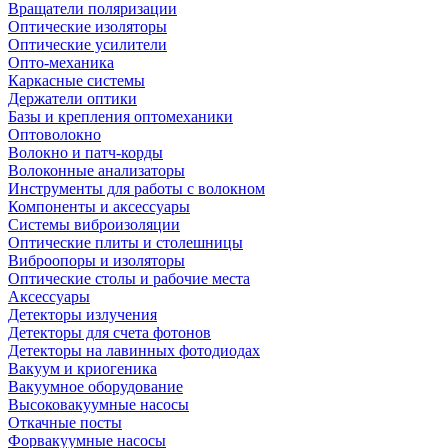
Вращатели поляризации
Оптические изоляторы
Оптические усилители
Опто-механика
Каркасные системы
Держатели оптики
Базы и крепления оптомеханики
Оптоволокно
Волокно и патч-корды
Волоконные анализаторы
Инструменты для работы с волокном
Компоненты и аксессуары
Системы виброизоляции
Оптические плиты и столешницы
Виброопоры и изоляторы
Оптические столы и рабочие места
Аксессуары
Детекторы излучения
Детекторы для счета фотонов
Детекторы на лавинных фотодиодах
Вакуум и криогеника
Вакуумное оборудование
Высоковакуумные насосы
Откачные посты
Форвакуумные насосы