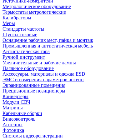
Источники-измерители
Метрологическое оборудование
Термостаты метрологические
Калибраторы
Меры
Стандарты частоты
Шунты токовые
Оснащение рабочих мест, пайка и монтаж
Промышленная и антистатическая мебель
Антистатическая тара
Ручной инструмент
Увеличительные и рабочие лампы
Паяльное оборудование
Аксессуары, материалы и одежда ESD
ЭМС и измерения параметров антенн
Экранированные помещения
Прецизионные позиционеры
Конвертеры
Модули СВЧ
Матрицы
Кабельные сборки
Видеоконтроль
Антенны
Фотоника
Cистемы видеорегистрации