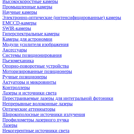
Высокоскоростные камеры
Промышленные камеры
Научные камеры
Электронно-оптические (интенсифицированные) камеры
EMCCD-камеры
SWIR-камеры
Гиперспектральные камеры
Камеры для астрономии
Модули усилителя изображения
Аксессуары
Системы позиционирования
Пьезомеханика
Опорно-поворотные устройства
Моторизированные позиционеры
Ручные позиционеры
Актуаторы и микровинты
Контроллеры
Лазеры и источники света
Перестраиваемые лазеры для интегральной фотоники
Непрерывные волоконные лазеры
Оптические аттенюаторы
Широкополосные источники излучения
Профилометры лазерного пучка
Лазеры
Некогерентные источники света