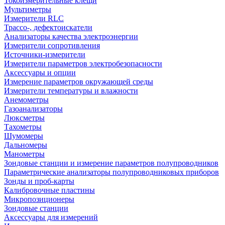
Токоизмерительные клещи
Мультиметры
Измерители RLC
Трассо-, дефектоискатели
Анализаторы качества электроэнергии
Измерители сопротивления
Источники-измерители
Измерители параметров электробезопасности
Аксессуары и опции
Измерение параметров окружающей среды
Измерители температуры и влажности
Анемометры
Газоанализаторы
Люксметры
Тахометры
Шумомеры
Дальномеры
Манометры
Зондовые станции и измерение параметров полупроводников
Параметрические анализаторы полупроводниковых приборов
Зонды и проб-карты
Калибровочные пластины
Микропозиционеры
Зондовые станции
Аксессуары для измерений