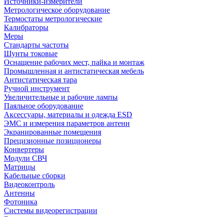
Источники-измерители
Метрологическое оборудование
Термостаты метрологические
Калибраторы
Меры
Стандарты частоты
Шунты токовые
Оснащение рабочих мест, пайка и монтаж
Промышленная и антистатическая мебель
Антистатическая тара
Ручной инструмент
Увеличительные и рабочие лампы
Паяльное оборудование
Аксессуары, материалы и одежда ESD
ЭМС и измерения параметров антенн
Экранированные помещения
Прецизионные позиционеры
Конвертеры
Модули СВЧ
Матрицы
Кабельные сборки
Видеоконтроль
Антенны
Фотоника
Cистемы видеорегистрации