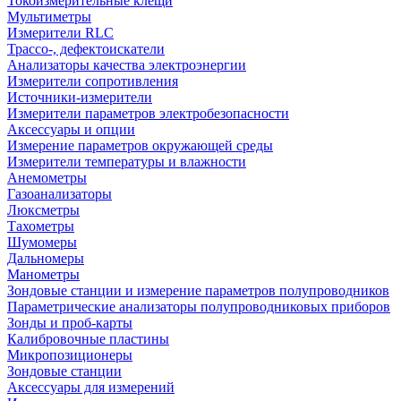
Токоизмерительные клещи
Мультиметры
Измерители RLC
Трассо-, дефектоискатели
Анализаторы качества электроэнергии
Измерители сопротивления
Источники-измерители
Измерители параметров электробезопасности
Аксессуары и опции
Измерение параметров окружающей среды
Измерители температуры и влажности
Анемометры
Газоанализаторы
Люксметры
Тахометры
Шумомеры
Дальномеры
Манометры
Зондовые станции и измерение параметров полупроводников
Параметрические анализаторы полупроводниковых приборов
Зонды и проб-карты
Калибровочные пластины
Микропозиционеры
Зондовые станции
Аксессуары для измерений