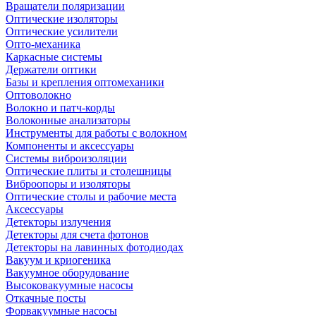
Вращатели поляризации
Оптические изоляторы
Оптические усилители
Опто-механика
Каркасные системы
Держатели оптики
Базы и крепления оптомеханики
Оптоволокно
Волокно и патч-корды
Волоконные анализаторы
Инструменты для работы с волокном
Компоненты и аксессуары
Системы виброизоляции
Оптические плиты и столешницы
Виброопоры и изоляторы
Оптические столы и рабочие места
Аксессуары
Детекторы излучения
Детекторы для счета фотонов
Детекторы на лавинных фотодиодах
Вакуум и криогеника
Вакуумное оборудование
Высоковакуумные насосы
Откачные посты
Форвакуумные насосы