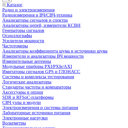
Каталог
Радио и электроизмерения
Радиоизмерения и ВЧ/СВЧ-техника
Анализаторы сигналов и спектра
Анализаторы цепей, измерители КСВН
Генераторы сигналов
Осциллографы
Усилители мощности
Частотомеры
Анализаторы коэффициента шума и источники шума
Измерители и анализаторы ВЧ мощности
Измерительные антенны
Модульные приборы PXI/PXIe/AXI
Имитаторы сигналов GPS и ГЛОНАСС
Системы и комплексы тестирования
Логические анализаторы
Стандарты частоты и компараторы
Аксессуары и опции
SDR и RFSoC‑платформы
СВЧ узлы и модули
Электроизмерения и системы питания
Лабораторные источники питания
Электронные нагрузки
Вольтметры