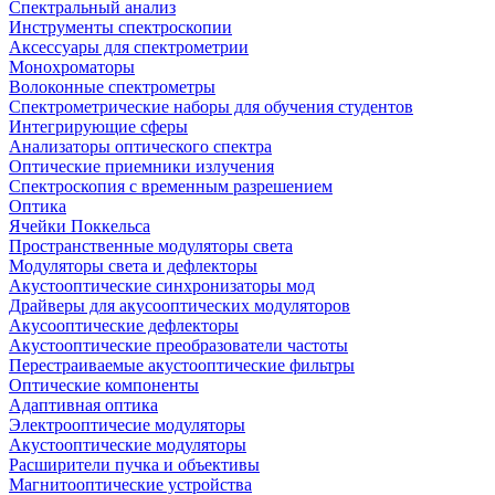
Спектральный анализ
Инструменты спектроскопии
Аксессуары для спектрометрии
Монохроматоры
Волоконные спектрометры
Спектрометрические наборы для обучения студентов
Интегрирующие сферы
Анализаторы оптического спектра
Оптические приемники излучения
Спектроскопия с временным разрешением
Оптика
Ячейки Поккельса
Пространственные модуляторы света
Модуляторы света и дефлекторы
Акустооптические синхронизаторы мод
Драйверы для акусооптических модуляторов
Акусооптические дефлекторы
Акустооптические преобразователи частоты
Перестраиваемые акустооптические фильтры
Оптические компоненты
Адаптивная оптика
Электрооптичесие модуляторы
Акустооптические модуляторы
Расширители пучка и объективы
Магнитооптические устройства