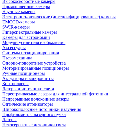
Высокоскоростные камеры
Промышленные камеры
Научные камеры
Электронно-оптические (интенсифицированные) камеры
EMCCD-камеры
SWIR-камеры
Гиперспектральные камеры
Камеры для астрономии
Модули усилителя изображения
Аксессуары
Системы позиционирования
Пьезомеханика
Опорно-поворотные устройства
Моторизированные позиционеры
Ручные позиционеры
Актуаторы и микровинты
Контроллеры
Лазеры и источники света
Перестраиваемые лазеры для интегральной фотоники
Непрерывные волоконные лазеры
Оптические аттенюаторы
Широкополосные источники излучения
Профилометры лазерного пучка
Лазеры
Некогерентные источники света