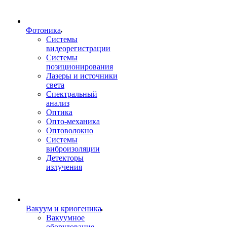
Фотоника
Cистемы
видеорегистрации
Системы
позиционирования
Лазеры и источники
света
Спектральный
анализ
Оптика
Опто-механика
Оптоволокно
Системы
виброизоляции
Детекторы
излучения
Вакуум и криогеника
Вакуумное
оборудование