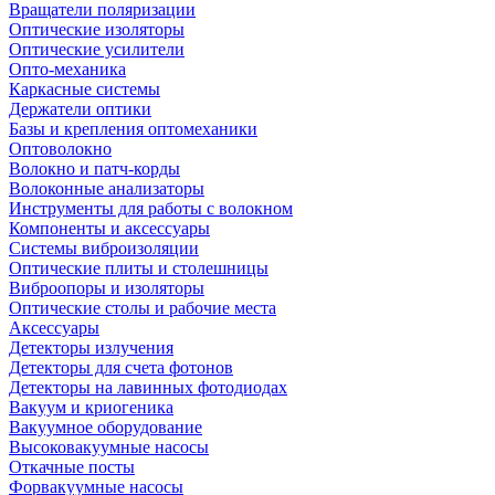
Вращатели поляризации
Оптические изоляторы
Оптические усилители
Опто-механика
Каркасные системы
Держатели оптики
Базы и крепления оптомеханики
Оптоволокно
Волокно и патч-корды
Волоконные анализаторы
Инструменты для работы с волокном
Компоненты и аксессуары
Системы виброизоляции
Оптические плиты и столешницы
Виброопоры и изоляторы
Оптические столы и рабочие места
Аксессуары
Детекторы излучения
Детекторы для счета фотонов
Детекторы на лавинных фотодиодах
Вакуум и криогеника
Вакуумное оборудование
Высоковакуумные насосы
Откачные посты
Форвакуумные насосы