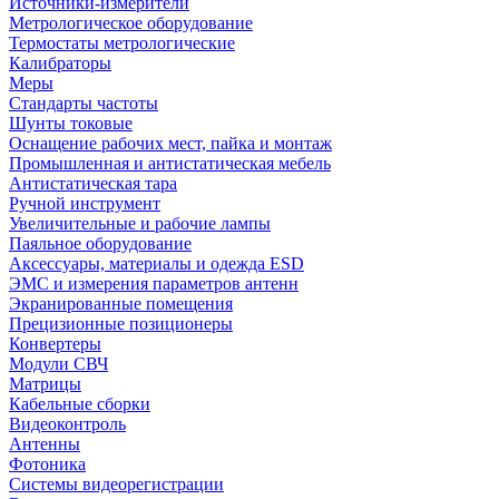
Источники-измерители
Метрологическое оборудование
Термостаты метрологические
Калибраторы
Меры
Стандарты частоты
Шунты токовые
Оснащение рабочих мест, пайка и монтаж
Промышленная и антистатическая мебель
Антистатическая тара
Ручной инструмент
Увеличительные и рабочие лампы
Паяльное оборудование
Аксессуары, материалы и одежда ESD
ЭМС и измерения параметров антенн
Экранированные помещения
Прецизионные позиционеры
Конвертеры
Модули СВЧ
Матрицы
Кабельные сборки
Видеоконтроль
Антенны
Фотоника
Cистемы видеорегистрации