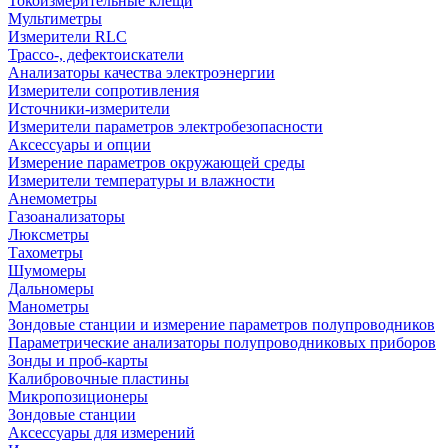
Токоизмерительные клещи
Мультиметры
Измерители RLC
Трассо-, дефектоискатели
Анализаторы качества электроэнергии
Измерители сопротивления
Источники-измерители
Измерители параметров электробезопасности
Аксессуары и опции
Измерение параметров окружающей среды
Измерители температуры и влажности
Анемометры
Газоанализаторы
Люксметры
Тахометры
Шумомеры
Дальномеры
Манометры
Зондовые станции и измерение параметров полупроводников
Параметрические анализаторы полупроводниковых приборов
Зонды и проб-карты
Калибровочные пластины
Микропозиционеры
Зондовые станции
Аксессуары для измерений