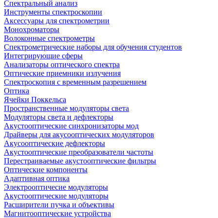
Спектральный анализ
Инструменты спектроскопии
Аксессуары для спектрометрии
Монохроматоры
Волоконные спектрометры
Спектрометрические наборы для обучения студентов
Интегрирующие сферы
Анализаторы оптического спектра
Оптические приемники излучения
Спектроскопия с временным разрешением
Оптика
Ячейки Поккельса
Пространственные модуляторы света
Модуляторы света и дефлекторы
Акустооптические синхронизаторы мод
Драйверы для акусооптических модуляторов
Акусооптические дефлекторы
Акустооптические преобразователи частоты
Перестраиваемые акустооптические фильтры
Оптические компоненты
Адаптивная оптика
Электрооптичесие модуляторы
Акустооптические модуляторы
Расширители пучка и объективы
Магнитооптические устройства