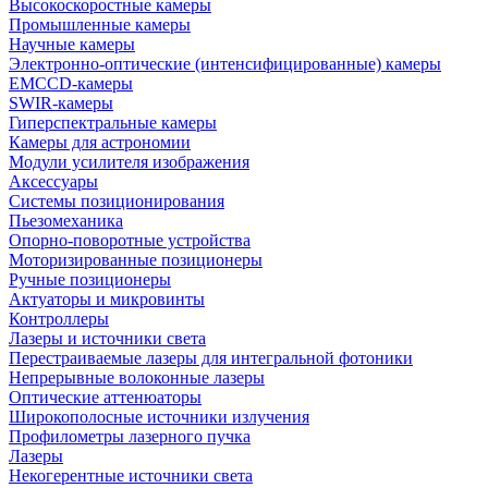
Высокоскоростные камеры
Промышленные камеры
Научные камеры
Электронно-оптические (интенсифицированные) камеры
EMCCD-камеры
SWIR-камеры
Гиперспектральные камеры
Камеры для астрономии
Модули усилителя изображения
Аксессуары
Системы позиционирования
Пьезомеханика
Опорно-поворотные устройства
Моторизированные позиционеры
Ручные позиционеры
Актуаторы и микровинты
Контроллеры
Лазеры и источники света
Перестраиваемые лазеры для интегральной фотоники
Непрерывные волоконные лазеры
Оптические аттенюаторы
Широкополосные источники излучения
Профилометры лазерного пучка
Лазеры
Некогерентные источники света