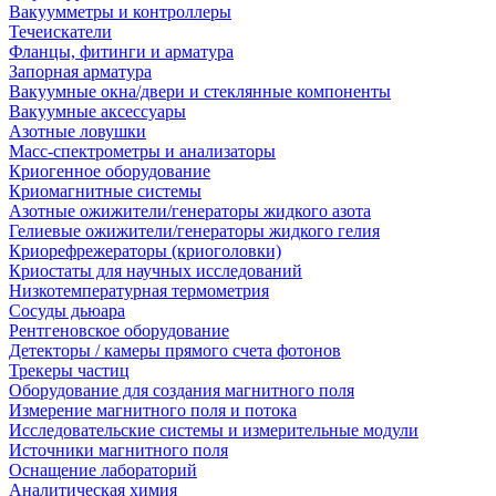
Вакуумметры и контроллеры
Течеискатели
Фланцы, фитинги и арматура
Запорная арматура
Вакуумные окна/двери и стеклянные компоненты
Вакуумные аксессуары
Азотные ловушки
Масс-спектрометры и анализаторы
Криогенное оборудование
Криомагнитные системы
Азотные ожижители/генераторы жидкого азота
Гелиевые ожижители/генераторы жидкого гелия
Криорефрежераторы (криоголовки)
Криостаты для научных исследований
Низкотемпературная термометрия
Сосуды дьюара
Рентгеновское оборудование
Детекторы / камеры прямого счета фотонов
Трекеры частиц
Оборудование для создания магнитного поля
Измерение магнитного поля и потока
Исследовательские системы и измерительные модули
Источники магнитного поля
Оснащение лабораторий
Аналитическая химия