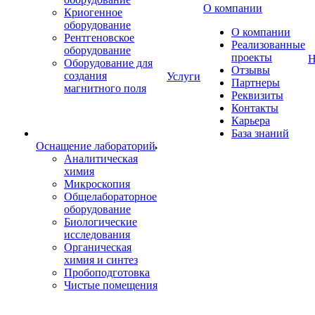
О компании
Криогенное
оборудование
О компании
Рентгеновское
Реализованные
оборудование
проекты
Н
Оборудование для
Отзывы
создания
Услуги
Партнеры
магнитного поля
Реквизиты
Контакты
Карьера
База знаний
Оснащение лабораторий
Аналитическая
химия
Микроскопия
Общелабораторное
оборудование
Биологические
исследования
Органическая
химия и синтез
Пробоподготовка
Чистые помещения