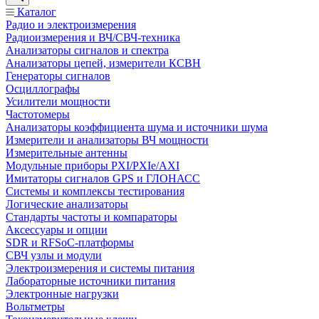
Каталог
Радио и электроизмерения
Радиоизмерения и ВЧ/СВЧ-техника
Анализаторы сигналов и спектра
Анализаторы цепей, измерители КСВН
Генераторы сигналов
Осциллографы
Усилители мощности
Частотомеры
Анализаторы коэффициента шума и источники шума
Измерители и анализаторы ВЧ мощности
Измерительные антенны
Модульные приборы PXI/PXIe/AXI
Имитаторы сигналов GPS и ГЛОНАСС
Системы и комплексы тестирования
Логические анализаторы
Стандарты частоты и компараторы
Аксессуары и опции
SDR и RFSoC‑платформы
СВЧ узлы и модули
Электроизмерения и системы питания
Лабораторные источники питания
Электронные нагрузки
Вольтметры