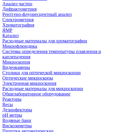
Анализ частиц
Дифрактометрия
Рентгено-флуоресцентный анализ
Спектрометрия
Хроматография
ЯМР
Катализ
Расходные материалы для хроматографии
Микрофлюидика
Системы определения температуры плавления и
каплепадения
Микроскопия
Видеокамеры
Столики для оптической микроскопии
Оптические микроскопы
Электронная микроскопия
Расходные материалы для микроскопии
Общелабораторное оборудование
Реакторы
Весы
Дезинфекторы
рН метры
Водяные бани
Вискозиметры
Пипетки автоматические