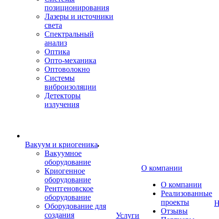
позиционирования
Лазеры и источники
света
Спектральный
анализ
Оптика
Опто-механика
Оптоволокно
Системы
виброизоляции
Детекторы
излучения
Вакуум и криогеника
Вакуумное
оборудование
О компании
Криогенное
оборудование
О компании
Рентгеновское
Реализованные
оборудование
проекты
Н
Оборудование для
Отзывы
создания
Услуги