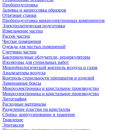
Пробоподготовка
Заливка и запрессовка образцов
Отрезные станки
Пробоподготовка микроэлектронных компонентов
Электролитическая подготовка
Измельчение частиц
Рассев частиц
Чистые помещения
Одежда для чистых помещений
Счетчики частиц
Бактерицидные облучатели, рециркуляторы
Изоляторы для стерильных работ
Микробиологический контроль воздуха и газов
Анализаторы воздуха
Контроль стерильности препаратов и изделий
Ламинарные боксы
Микроэлектроника и кристальное производство
Микроэлектроника и кристальное производство
Литография
Расходные материалы
Разделение пластин на кристаллы
Сборка, корпусирование и хранение
Травление
Эпитаксия