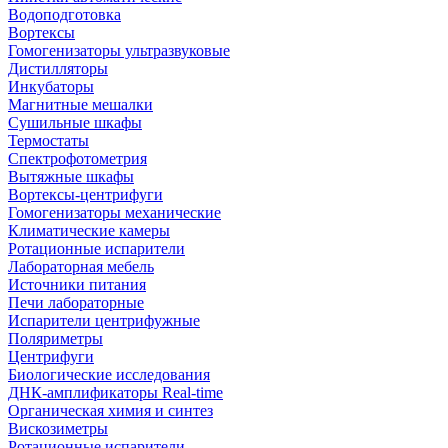
Водоподготовка
Вортексы
Гомогенизаторы ультразвуковые
Дистилляторы
Инкубаторы
Магнитные мешалки
Сушильные шкафы
Термостаты
Спектрофотометрия
Вытяжные шкафы
Вортексы-центрифуги
Гомогенизаторы механические
Климатические камеры
Ротационные испарители
Лабораторная мебель
Источники питания
Печи лабораторные
Испарители центрифужные
Поляриметры
Центрифуги
Биологические исследования
ДНК-амплификаторы Real-time
Органическая химия и синтез
Вискозиметры
Ротационные испарители