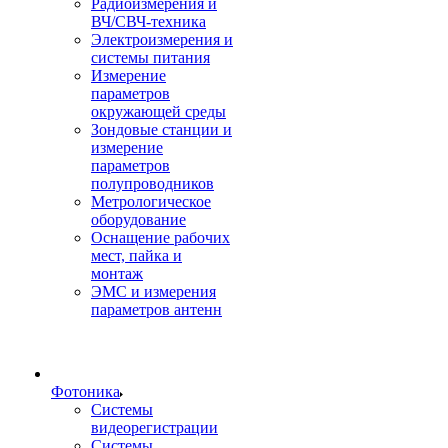
Радиоизмерения и
ВЧ/СВЧ-техника
Электроизмерения и
системы питания
Измерение
параметров
окружающей среды
Зондовые станции и
измерение
параметров
полупроводников
Метрологическое
оборудование
Оснащение рабочих
мест, пайка и
монтаж
ЭМС и измерения
параметров антенн
Фотоника
Cистемы
видеорегистрации
Системы