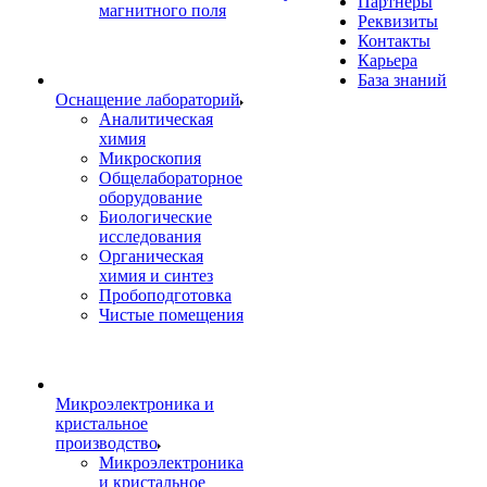
Партнеры
магнитного поля
Реквизиты
Контакты
Карьера
База знаний
Оснащение лабораторий
Аналитическая
химия
Микроскопия
Общелабораторное
оборудование
Биологические
исследования
Органическая
химия и синтез
Пробоподготовка
Чистые помещения
Микроэлектроника и
кристальное
производство
Микроэлектроника
и кристальное