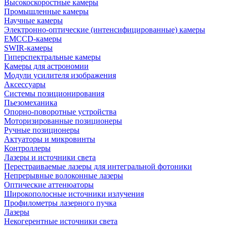
Высокоскоростные камеры
Промышленные камеры
Научные камеры
Электронно-оптические (интенсифицированные) камеры
EMCCD-камеры
SWIR-камеры
Гиперспектральные камеры
Камеры для астрономии
Модули усилителя изображения
Аксессуары
Системы позиционирования
Пьезомеханика
Опорно-поворотные устройства
Моторизированные позиционеры
Ручные позиционеры
Актуаторы и микровинты
Контроллеры
Лазеры и источники света
Перестраиваемые лазеры для интегральной фотоники
Непрерывные волоконные лазеры
Оптические аттенюаторы
Широкополосные источники излучения
Профилометры лазерного пучка
Лазеры
Некогерентные источники света