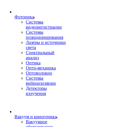
Фотоника
Cистемы
видеорегистрации
Системы
позиционирования
Лазеры и источники
света
Спектральный
анализ
Оптика
Опто-механика
Оптоволокно
Системы
виброизоляции
Детекторы
излучения
Вакуум и криогеника
Вакуумное
оборудование