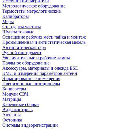
Источники-измерители
Метрологическое оборудование
Термостаты метрологические
Калибраторы
Меры
Стандарты частоты
Шунты токовые
Оснащение рабочих мест, пайка и монтаж
Промышленная и антистатическая мебель
Антистатическая тара
Ручной инструмент
Увеличительные и рабочие лампы
Паяльное оборудование
Аксессуары, материалы и одежда ESD
ЭМС и измерения параметров антенн
Экранированные помещения
Прецизионные позиционеры
Конвертеры
Модули СВЧ
Матрицы
Кабельные сборки
Видеоконтроль
Антенны
Фотоника
Cистемы видеорегистрации