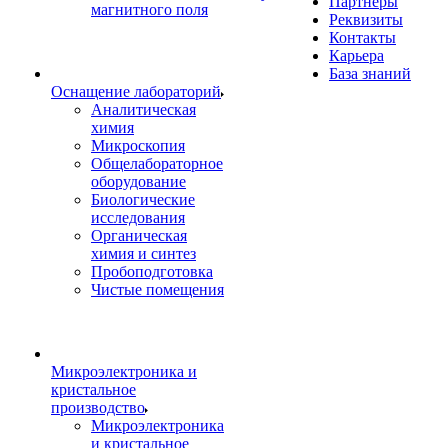
Партнеры
магнитного поля
Реквизиты
Контакты
Карьера
База знаний
Оснащение лабораторий
Аналитическая
химия
Микроскопия
Общелабораторное
оборудование
Биологические
исследования
Органическая
химия и синтез
Пробоподготовка
Чистые помещения
Микроэлектроника и
кристальное
производство
Микроэлектроника
и кристальное