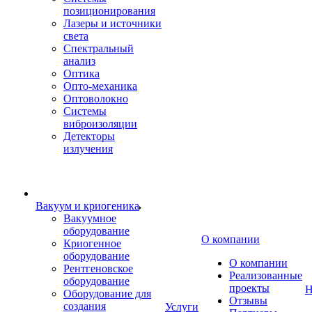
позиционирования
Лазеры и источники
света
Спектральный
анализ
Оптика
Опто-механика
Оптоволокно
Системы
виброизоляции
Детекторы
излучения
Вакуум и криогеника
Вакуумное
оборудование
О компании
Криогенное
оборудование
О компании
Рентгеновское
Реализованные
оборудование
проекты
Н
Оборудование для
Отзывы
создания
Услуги