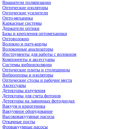
Вращатели поляризации
Оптические изоляторы
Оптические усилители
Опто-механика
Каркасные системы
Держатели оптики
Базы и крепления оптомеханики
Оптоволокно
Волокно и патч-корды
Волоконные анализаторы
Инструменты для работы с волокном
Компоненты и аксессуары
Системы виброизоляции
Оптические плиты и столешницы
Виброопоры и изоляторы
Оптические столы и рабочие места
Аксессуары
Детекторы излучения
Детекторы для счета фотонов
Детекторы на лавинных фотодиодах
Вакуум и криогеника
Вакуумное оборудование
Высоковакуумные насосы
Откачные посты
Форвакуумные насосы