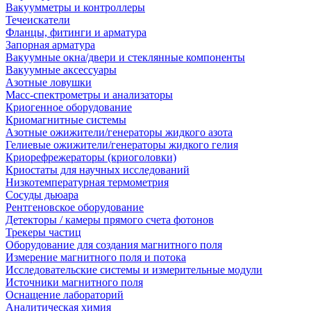
Вакуумметры и контроллеры
Течеискатели
Фланцы, фитинги и арматура
Запорная арматура
Вакуумные окна/двери и стеклянные компоненты
Вакуумные аксессуары
Азотные ловушки
Масс-спектрометры и анализаторы
Криогенное оборудование
Криомагнитные системы
Азотные ожижители/генераторы жидкого азота
Гелиевые ожижители/генераторы жидкого гелия
Криорефрежераторы (криоголовки)
Криостаты для научных исследований
Низкотемпературная термометрия
Сосуды дьюара
Рентгеновское оборудование
Детекторы / камеры прямого счета фотонов
Трекеры частиц
Оборудование для создания магнитного поля
Измерение магнитного поля и потока
Исследовательские системы и измерительные модули
Источники магнитного поля
Оснащение лабораторий
Аналитическая химия