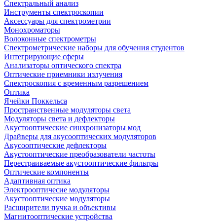
Спектральный анализ
Инструменты спектроскопии
Аксессуары для спектрометрии
Монохроматоры
Волоконные спектрометры
Спектрометрические наборы для обучения студентов
Интегрирующие сферы
Анализаторы оптического спектра
Оптические приемники излучения
Спектроскопия с временным разрешением
Оптика
Ячейки Поккельса
Пространственные модуляторы света
Модуляторы света и дефлекторы
Акустооптические синхронизаторы мод
Драйверы для акусооптических модуляторов
Акусооптические дефлекторы
Акустооптические преобразователи частоты
Перестраиваемые акустооптические фильтры
Оптические компоненты
Адаптивная оптика
Электрооптичесие модуляторы
Акустооптические модуляторы
Расширители пучка и объективы
Магнитооптические устройства