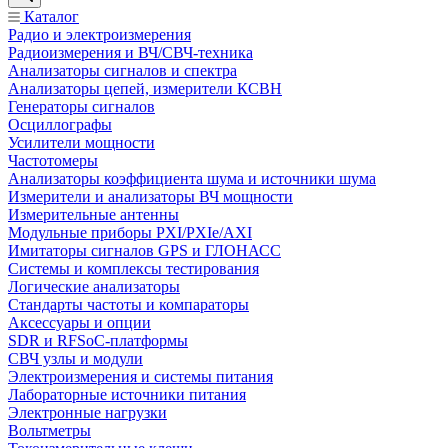
Каталог
Радио и электроизмерения
Радиоизмерения и ВЧ/СВЧ-техника
Анализаторы сигналов и спектра
Анализаторы цепей, измерители КСВН
Генераторы сигналов
Осциллографы
Усилители мощности
Частотомеры
Анализаторы коэффициента шума и источники шума
Измерители и анализаторы ВЧ мощности
Измерительные антенны
Модульные приборы PXI/PXIe/AXI
Имитаторы сигналов GPS и ГЛОНАСС
Системы и комплексы тестирования
Логические анализаторы
Стандарты частоты и компараторы
Аксессуары и опции
SDR и RFSoC‑платформы
СВЧ узлы и модули
Электроизмерения и системы питания
Лабораторные источники питания
Электронные нагрузки
Вольтметры