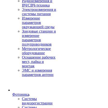
Радиоизмерения и
ВЧ/СВЧ-техника
Электроизмерения и
системы питания
Измерение
параметров
окружающей среды
Зондовые станции и
измерение
параметров
полупроводников
Метрологическое
оборудование
Оснащение рабочих
мест, пайка и
монтаж
ЭМС и измерения
параметров антенн
Фотоника
Cистемы
видеорегистрации
Системы