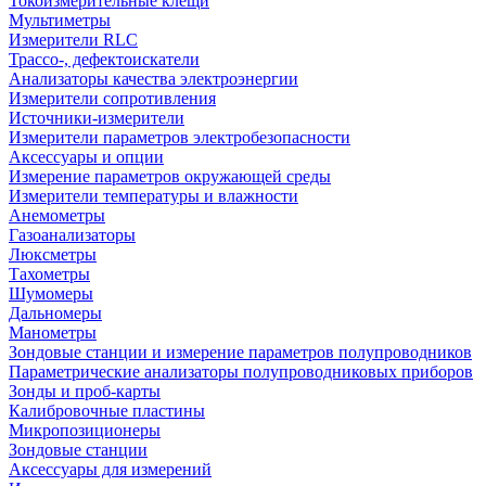
Токоизмерительные клещи
Мультиметры
Измерители RLC
Трассо-, дефектоискатели
Анализаторы качества электроэнергии
Измерители сопротивления
Источники-измерители
Измерители параметров электробезопасности
Аксессуары и опции
Измерение параметров окружающей среды
Измерители температуры и влажности
Анемометры
Газоанализаторы
Люксметры
Тахометры
Шумомеры
Дальномеры
Манометры
Зондовые станции и измерение параметров полупроводников
Параметрические анализаторы полупроводниковых приборов
Зонды и проб-карты
Калибровочные пластины
Микропозиционеры
Зондовые станции
Аксессуары для измерений