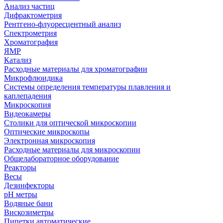
Анализ частиц
Дифрактометрия
Рентгено-флуоресцентный анализ
Спектрометрия
Хроматография
ЯМР
Катализ
Расходные материалы для хроматографии
Микрофлюидика
Системы определения температуры плавления и
каплепадения
Микроскопия
Видеокамеры
Столики для оптической микроскопии
Оптические микроскопы
Электронная микроскопия
Расходные материалы для микроскопии
Общелабораторное оборудование
Реакторы
Весы
Дезинфекторы
рН метры
Водяные бани
Вискозиметры
Пипетки автоматические