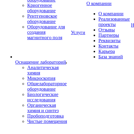
О компании
Криогенное
оборудование
О компании
Рентгеновское
Реализованные
оборудование
проекты
Н
Оборудование для
Отзывы
создания
Услуги
Партнеры
магнитного поля
Реквизиты
Контакты
Карьера
База знаний
Оснащение лабораторий
Аналитическая
химия
Микроскопия
Общелабораторное
оборудование
Биологические
исследования
Органическая
химия и синтез
Пробоподготовка
Чистые помещения