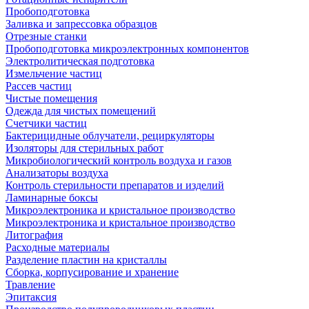
Пробоподготовка
Заливка и запрессовка образцов
Отрезные станки
Пробоподготовка микроэлектронных компонентов
Электролитическая подготовка
Измельчение частиц
Рассев частиц
Чистые помещения
Одежда для чистых помещений
Счетчики частиц
Бактерицидные облучатели, рециркуляторы
Изоляторы для стерильных работ
Микробиологический контроль воздуха и газов
Анализаторы воздуха
Контроль стерильности препаратов и изделий
Ламинарные боксы
Микроэлектроника и кристальное производство
Микроэлектроника и кристальное производство
Литография
Расходные материалы
Разделение пластин на кристаллы
Сборка, корпусирование и хранение
Травление
Эпитаксия