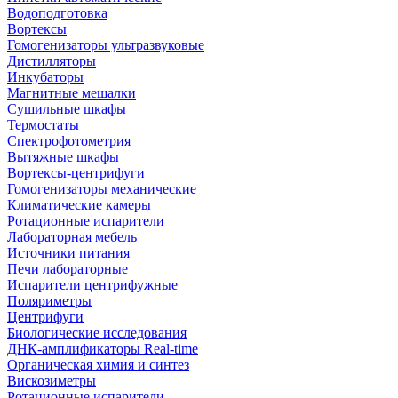
Водоподготовка
Вортексы
Гомогенизаторы ультразвуковые
Дистилляторы
Инкубаторы
Магнитные мешалки
Сушильные шкафы
Термостаты
Спектрофотометрия
Вытяжные шкафы
Вортексы-центрифуги
Гомогенизаторы механические
Климатические камеры
Ротационные испарители
Лабораторная мебель
Источники питания
Печи лабораторные
Испарители центрифужные
Поляриметры
Центрифуги
Биологические исследования
ДНК-амплификаторы Real-time
Органическая химия и синтез
Вискозиметры
Ротационные испарители