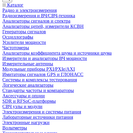
Каталог
Радио и электроизмерения
Радиоизмерения и ВЧ/СВЧ-техника
Анализаторы сигналов и спектра
Анализаторы цепей, измерители КСВН
Генераторы сигналов
Осциллографы
Усилители мощности
Частотомеры
Анализаторы коэффициента шума и источники шума
Измерители и анализаторы ВЧ мощности
Измерительные антенны
Модульные приборы PXI/PXIe/AXI
Имитаторы сигналов GPS и ГЛОНАСС
Системы и комплексы тестирования
Логические анализаторы
Стандарты частоты и компараторы
Аксессуары и опции
SDR и RFSoC‑платформы
СВЧ узлы и модули
Электроизмерения и системы питания
Лабораторные источники питания
Электронные нагрузки
Вольтметры