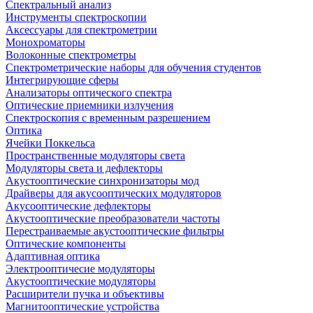
Спектральный анализ
Инструменты спектроскопии
Аксессуары для спектрометрии
Монохроматоры
Волоконные спектрометры
Спектрометрические наборы для обучения студентов
Интегрирующие сферы
Анализаторы оптического спектра
Оптические приемники излучения
Спектроскопия с временным разрешением
Оптика
Ячейки Поккельса
Пространственные модуляторы света
Модуляторы света и дефлекторы
Акустооптические синхронизаторы мод
Драйверы для акусооптических модуляторов
Акусооптические дефлекторы
Акустооптические преобразователи частоты
Перестраиваемые акустооптические фильтры
Оптические компоненты
Адаптивная оптика
Электрооптичесие модуляторы
Акустооптические модуляторы
Расширители пучка и объективы
Магнитооптические устройства