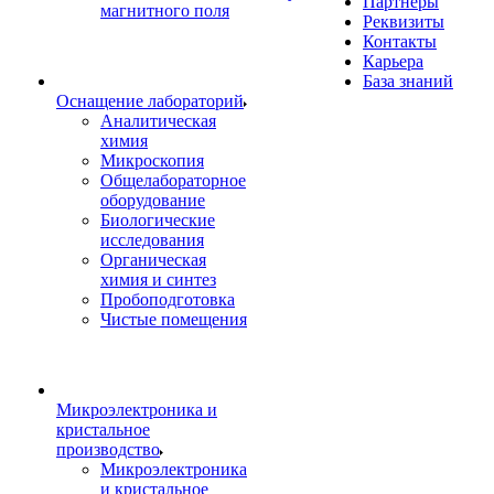
Партнеры
магнитного поля
Реквизиты
Контакты
Карьера
База знаний
Оснащение лабораторий
Аналитическая
химия
Микроскопия
Общелабораторное
оборудование
Биологические
исследования
Органическая
химия и синтез
Пробоподготовка
Чистые помещения
Микроэлектроника и
кристальное
производство
Микроэлектроника
и кристальное