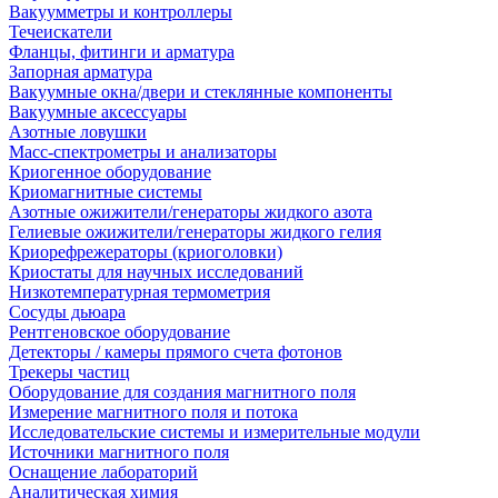
Вакуумметры и контроллеры
Течеискатели
Фланцы, фитинги и арматура
Запорная арматура
Вакуумные окна/двери и стеклянные компоненты
Вакуумные аксессуары
Азотные ловушки
Масс-спектрометры и анализаторы
Криогенное оборудование
Криомагнитные системы
Азотные ожижители/генераторы жидкого азота
Гелиевые ожижители/генераторы жидкого гелия
Криорефрежераторы (криоголовки)
Криостаты для научных исследований
Низкотемпературная термометрия
Сосуды дьюара
Рентгеновское оборудование
Детекторы / камеры прямого счета фотонов
Трекеры частиц
Оборудование для создания магнитного поля
Измерение магнитного поля и потока
Исследовательские системы и измерительные модули
Источники магнитного поля
Оснащение лабораторий
Аналитическая химия