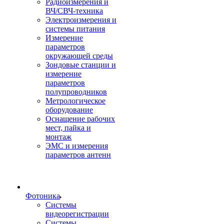
Радиоизмерения и
ВЧ/СВЧ-техника
Электроизмерения и
системы питания
Измерение
параметров
окружающей среды
Зондовые станции и
измерение
параметров
полупроводников
Метрологическое
оборудование
Оснащение рабочих
мест, пайка и
монтаж
ЭМС и измерения
параметров антенн
Фотоника
Cистемы
видеорегистрации
Системы