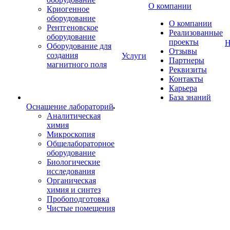
О компании
Криогенное
оборудование
О компании
Рентгеновское
Реализованные
оборудование
проекты
Н
Оборудование для
Отзывы
создания
Услуги
Партнеры
магнитного поля
Реквизиты
Контакты
Карьера
База знаний
Оснащение лабораторий
Аналитическая
химия
Микроскопия
Общелабораторное
оборудование
Биологические
исследования
Органическая
химия и синтез
Пробоподготовка
Чистые помещения