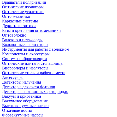
Вращатели поляризации
Оптические изоляторы
Оптические усилители
Опто-механика
Каркасные системы
Держатели оптики
Базы и крепления оптомеханики
Оптоволокно
Волокно и патч-корды
Волоконные анализаторы
Инструменты для работы с волокном
Компоненты и аксессуары
Системы виброизоляции
Оптические плиты и столешницы
Виброопоры и изоляторы
Оптические столы и рабочие места
Аксессуары
Детекторы излучения
Детекторы для счета фотонов
Детекторы на лавинных фотодиодах
Вакуум и криогеника
Вакуумное оборудование
Высоковакуумные насосы
Откачные посты
Форвакуумные насосы