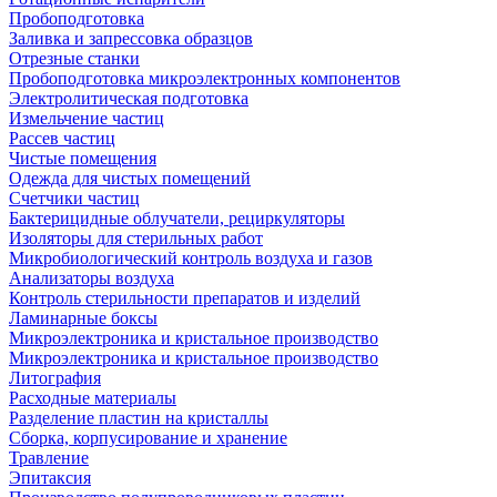
Пробоподготовка
Заливка и запрессовка образцов
Отрезные станки
Пробоподготовка микроэлектронных компонентов
Электролитическая подготовка
Измельчение частиц
Рассев частиц
Чистые помещения
Одежда для чистых помещений
Счетчики частиц
Бактерицидные облучатели, рециркуляторы
Изоляторы для стерильных работ
Микробиологический контроль воздуха и газов
Анализаторы воздуха
Контроль стерильности препаратов и изделий
Ламинарные боксы
Микроэлектроника и кристальное производство
Микроэлектроника и кристальное производство
Литография
Расходные материалы
Разделение пластин на кристаллы
Сборка, корпусирование и хранение
Травление
Эпитаксия