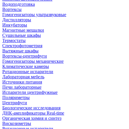
Водоподготовка
Вортексы
Гомогенизаторы ультразвуковые
Дистилляторы
Инкубаторы
Магнитные мешалки
Сушильные шкафы
Термостаты
Спектрофотометрия
Вытяжные шкафы
Вортексы-центрифуги
Гомогенизаторы механические
Климатические камеры
Ротационные испарители
Лабораторная мебель
Источники питания
Печи лабораторные
Испарители центрифужные
Поляриметры
Центрифуги
Биологические исследования
ДНК-амплификаторы Real-time
Органическая химия и синтез
Вискозиметры
Ротационные испарители