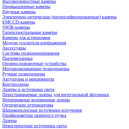
Высокоскоростные камеры
Промышленные камеры
Научные камеры
Электронно-оптические (интенсифицированные) камеры
EMCCD-камеры
SWIR-камеры
Гиперспектральные камеры
Камеры для астрономии
Модули усилителя изображения
Аксессуары
Системы позиционирования
Пьезомеханика
Опорно-поворотные устройства
Моторизированные позиционеры
Ручные позиционеры
Актуаторы и микровинты
Контроллеры
Лазеры и источники света
Перестраиваемые лазеры для интегральной фотоники
Непрерывные волоконные лазеры
Оптические аттенюаторы
Широкополосные источники излучения
Профилометры лазерного пучка
Лазеры
Некогерентные источники света