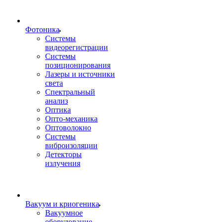
Фотоника
Cистемы
видеорегистрации
Системы
позиционирования
Лазеры и источники
света
Спектральный
анализ
Оптика
Опто-механика
Оптоволокно
Системы
виброизоляции
Детекторы
излучения
Вакуум и криогеника
Вакуумное
оборудование