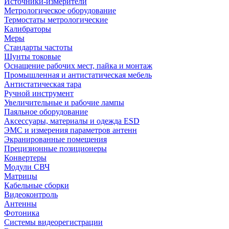
Источники-измерители
Метрологическое оборудование
Термостаты метрологические
Калибраторы
Меры
Стандарты частоты
Шунты токовые
Оснащение рабочих мест, пайка и монтаж
Промышленная и антистатическая мебель
Антистатическая тара
Ручной инструмент
Увеличительные и рабочие лампы
Паяльное оборудование
Аксессуары, материалы и одежда ESD
ЭМС и измерения параметров антенн
Экранированные помещения
Прецизионные позиционеры
Конвертеры
Модули СВЧ
Матрицы
Кабельные сборки
Видеоконтроль
Антенны
Фотоника
Cистемы видеорегистрации