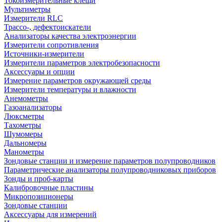
Токоизмерительные клещи
Мультиметры
Измерители RLC
Трассо-, дефектоискатели
Анализаторы качества электроэнергии
Измерители сопротивления
Источники-измерители
Измерители параметров электробезопасности
Аксессуары и опции
Измерение параметров окружающей среды
Измерители температуры и влажности
Анемометры
Газоанализаторы
Люксметры
Тахометры
Шумомеры
Дальномеры
Манометры
Зондовые станции и измерение параметров полупроводников
Параметрические анализаторы полупроводниковых приборов
Зонды и проб-карты
Калибровочные пластины
Микропозиционеры
Зондовые станции
Аксессуары для измерений