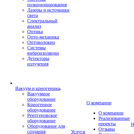
позиционирования
Лазеры и источники
света
Спектральный
анализ
Оптика
Опто-механика
Оптоволокно
Системы
виброизоляции
Детекторы
излучения
Вакуум и криогеника
Вакуумное
оборудование
О компании
Криогенное
оборудование
О компании
Рентгеновское
Реализованные
оборудование
проекты
Н
Оборудование для
Отзывы
создания
Услуги