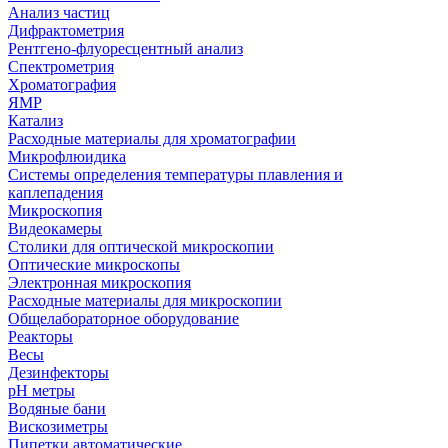
Анализ частиц
Дифрактометрия
Рентгено-флуоресцентный анализ
Спектрометрия
Хроматография
ЯМР
Катализ
Расходные материалы для хроматографии
Микрофлюидика
Системы определения температуры плавления и
каплепадения
Микроскопия
Видеокамеры
Столики для оптической микроскопии
Оптические микроскопы
Электронная микроскопия
Расходные материалы для микроскопии
Общелабораторное оборудование
Реакторы
Весы
Дезинфекторы
рН метры
Водяные бани
Вискозиметры
Пипетки автоматические