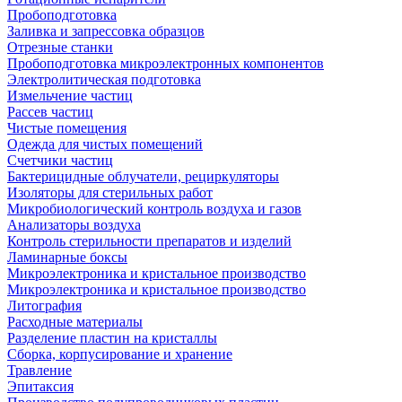
Пробоподготовка
Заливка и запрессовка образцов
Отрезные станки
Пробоподготовка микроэлектронных компонентов
Электролитическая подготовка
Измельчение частиц
Рассев частиц
Чистые помещения
Одежда для чистых помещений
Счетчики частиц
Бактерицидные облучатели, рециркуляторы
Изоляторы для стерильных работ
Микробиологический контроль воздуха и газов
Анализаторы воздуха
Контроль стерильности препаратов и изделий
Ламинарные боксы
Микроэлектроника и кристальное производство
Микроэлектроника и кристальное производство
Литография
Расходные материалы
Разделение пластин на кристаллы
Сборка, корпусирование и хранение
Травление
Эпитаксия