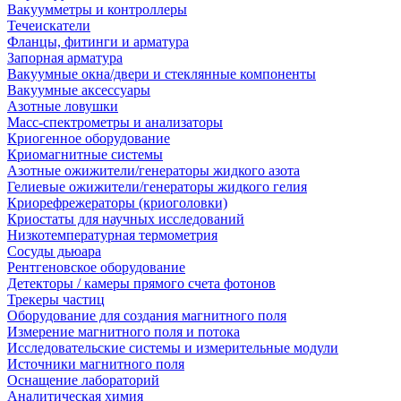
Вакуумметры и контроллеры
Течеискатели
Фланцы, фитинги и арматура
Запорная арматура
Вакуумные окна/двери и стеклянные компоненты
Вакуумные аксессуары
Азотные ловушки
Масс-спектрометры и анализаторы
Криогенное оборудование
Криомагнитные системы
Азотные ожижители/генераторы жидкого азота
Гелиевые ожижители/генераторы жидкого гелия
Криорефрежераторы (криоголовки)
Криостаты для научных исследований
Низкотемпературная термометрия
Сосуды дьюара
Рентгеновское оборудование
Детекторы / камеры прямого счета фотонов
Трекеры частиц
Оборудование для создания магнитного поля
Измерение магнитного поля и потока
Исследовательские системы и измерительные модули
Источники магнитного поля
Оснащение лабораторий
Аналитическая химия