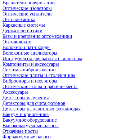
Вращатели поляризации
Оптические изоляторы
Оптические усилители
Опто-механика
Каркасные системы
Держатели оптики
Базы и крепления оптомеханики
Оптоволокно
Волокно и патч-корды
Волоконные анализаторы
Инструменты для работы с волокном
Компоненты и аксессуары
Системы виброизоляции
Оптические плиты и столешницы
Виброопоры и изоляторы
Оптические столы и рабочие места
Аксессуары
Детекторы излучения
Детекторы для счета фотонов
Детекторы на лавинных фотодиодах
Вакуум и криогеника
Вакуумное оборудование
Высоковакуумные насосы
Откачные посты
Форвакуумные насосы