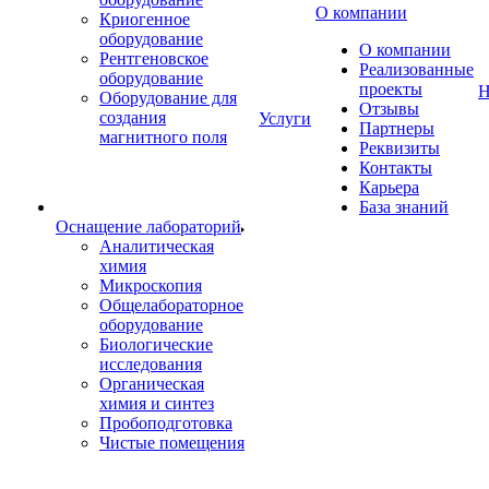
О компании
Криогенное
оборудование
О компании
Рентгеновское
Реализованные
оборудование
проекты
Н
Оборудование для
Отзывы
создания
Услуги
Партнеры
магнитного поля
Реквизиты
Контакты
Карьера
База знаний
Оснащение лабораторий
Аналитическая
химия
Микроскопия
Общелабораторное
оборудование
Биологические
исследования
Органическая
химия и синтез
Пробоподготовка
Чистые помещения