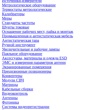
Источники-измерители
Метрологическое оборудование
Термостаты метрологические
Калибраторы
Меры
Стандарты частоты
Шунты токовые
Оснащение рабочих мест, пайка и монтаж
Промышленная и антистатическая мебель
Антистатическая тара
Ручной инструмент
Увеличительные и рабочие лампы
Паяльное оборудование
Аксессуары, материалы и одежда ESD
ЭМС и измерения параметров антенн
Экранированные помещения
Прецизионные позиционеры
Конвертеры
Модули СВЧ
Матрицы
Кабельные сборки
Видеоконтроль
Антенны
Фотоника
Cистемы видеорегистрации