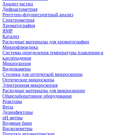
Анализ частиц
Дифрактометрия
Рентгено-флуоресцентный анализ
Спектрометрия
Хроматография
ЯМР
Катализ
Расходные материалы для хроматографии
Микрофлюидика
Системы определения температуры плавления и
каплепадения
Микроскопия
Видеокамеры
Столики для оптической микроскопии
Оптические микроскопы
Электронная микроскопия
Расходные материалы для микроскопии
Общелабораторное оборудование
Реакторы
Весы
Дезинфекторы
рН метры
Водяные бани
Вискозиметры
Пипетки автоматические