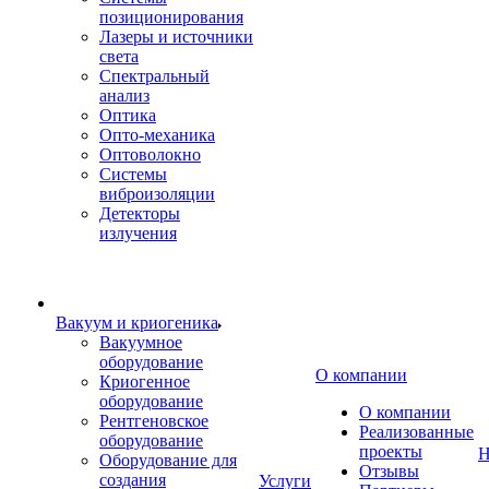
позиционирования
Лазеры и источники
света
Спектральный
анализ
Оптика
Опто-механика
Оптоволокно
Системы
виброизоляции
Детекторы
излучения
Вакуум и криогеника
Вакуумное
оборудование
О компании
Криогенное
оборудование
О компании
Рентгеновское
Реализованные
оборудование
проекты
Н
Оборудование для
Отзывы
создания
Услуги