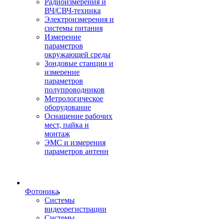
Радиоизмерения и
ВЧ/СВЧ-техника
Электроизмерения и
системы питания
Измерение
параметров
окружающей среды
Зондовые станции и
измерение
параметров
полупроводников
Метрологическое
оборудование
Оснащение рабочих
мест, пайка и
монтаж
ЭМС и измерения
параметров антенн
Фотоника
Cистемы
видеорегистрации
Системы