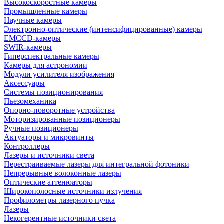
Высокоскоростные камеры
Промышленные камеры
Научные камеры
Электронно-оптические (интенсифицированные) камеры
EMCCD-камеры
SWIR-камеры
Гиперспектральные камеры
Камеры для астрономии
Модули усилителя изображения
Аксессуары
Системы позиционирования
Пьезомеханика
Опорно-поворотные устройства
Моторизированные позиционеры
Ручные позиционеры
Актуаторы и микровинты
Контроллеры
Лазеры и источники света
Перестраиваемые лазеры для интегральной фотоники
Непрерывные волоконные лазеры
Оптические аттенюаторы
Широкополосные источники излучения
Профилометры лазерного пучка
Лазеры
Некогерентные источники света