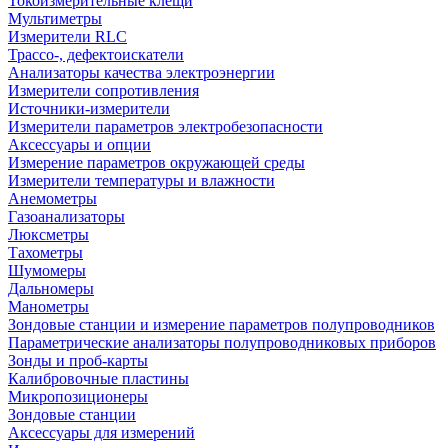
Токоизмерительные клещи
Мультиметры
Измерители RLC
Трассо-, дефектоискатели
Анализаторы качества электроэнергии
Измерители сопротивления
Источники-измерители
Измерители параметров электробезопасности
Аксессуары и опции
Измерение параметров окружающей среды
Измерители температуры и влажности
Анемометры
Газоанализаторы
Люксметры
Тахометры
Шумомеры
Дальномеры
Манометры
Зондовые станции и измерение параметров полупроводников
Параметрические анализаторы полупроводниковых приборов
Зонды и проб-карты
Калибровочные пластины
Микропозиционеры
Зондовые станции
Аксессуары для измерений