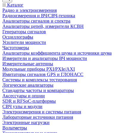
Каталог
Радио и электроизмерения
Радиоизмерения и ВЧ/СВЧ-техника
Анализаторы сигналов и спектра
Анализаторы цепей, измерители КСВН
Генераторы сигналов
Осциллографы
Усилители мощности
Частотомеры
Анализаторы коэффициента шума и источники шума
Измерители и анализаторы ВЧ мощности
Измерительные антенны
Модульные приборы PXI/PXIe/AXI
Имитаторы сигналов GPS и ГЛОНАСС
Системы и комплексы тестирования
Логические анализаторы
Стандарты частоты и компараторы
Аксессуары и опции
SDR и RFSoC‑платформы
СВЧ узлы и модули
Электроизмерения и системы питания
Лабораторные источники питания
Электронные нагрузки
Вольтметры