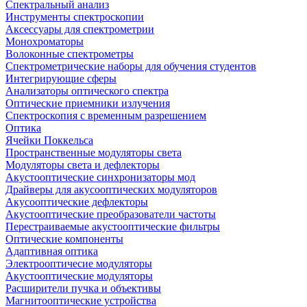
Спектральный анализ
Инструменты спектроскопии
Аксессуары для спектрометрии
Монохроматоры
Волоконные спектрометры
Спектрометрические наборы для обучения студентов
Интегрирующие сферы
Анализаторы оптического спектра
Оптические приемники излучения
Спектроскопия с временным разрешением
Оптика
Ячейки Поккельса
Пространственные модуляторы света
Модуляторы света и дефлекторы
Акустооптические синхронизаторы мод
Драйверы для акусооптических модуляторов
Акусооптические дефлекторы
Акустооптические преобразователи частоты
Перестраиваемые акустооптические фильтры
Оптические компоненты
Адаптивная оптика
Электрооптичесие модуляторы
Акустооптические модуляторы
Расширители пучка и объективы
Магнитооптические устройства