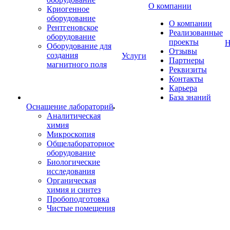
О компании
Криогенное
оборудование
О компании
Рентгеновское
Реализованные
оборудование
проекты
Н
Оборудование для
Отзывы
создания
Услуги
Партнеры
магнитного поля
Реквизиты
Контакты
Карьера
База знаний
Оснащение лабораторий
Аналитическая
химия
Микроскопия
Общелабораторное
оборудование
Биологические
исследования
Органическая
химия и синтез
Пробоподготовка
Чистые помещения