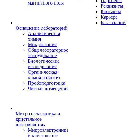
Партнеры
магнитного поля
Реквизиты
Контакты
Карьера
База знаний
Оснащение лабораторий
Аналитическая
химия
Микроскопия
Общелабораторное
оборудование
Биологические
исследования
Органическая
химия и синтез
Пробоподготовка
Чистые помещения
Микроэлектроника и
кристальное
производство
Микроэлектроника
и кристальное