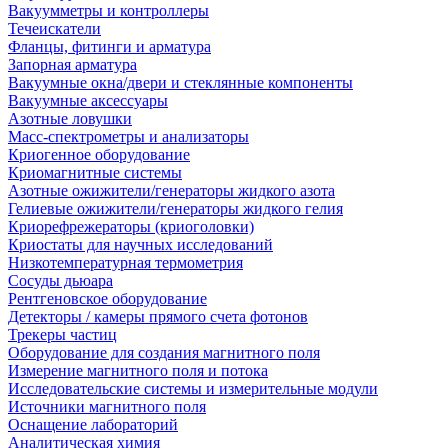
Вакуумметры и контроллеры
Течеискатели
Фланцы, фитинги и арматура
Запорная арматура
Вакуумные окна/двери и стеклянные компоненты
Вакуумные аксессуары
Азотные ловушки
Масс-спектрометры и анализаторы
Криогенное оборудование
Криомагнитные системы
Азотные ожижители/генераторы жидкого азота
Гелиевые ожижители/генераторы жидкого гелия
Криорефрежераторы (криоголовки)
Криостаты для научных исследований
Низкотемпературная термометрия
Сосуды дьюара
Рентгеновское оборудование
Детекторы / камеры прямого счета фотонов
Трекеры частиц
Оборудование для создания магнитного поля
Измерение магнитного поля и потока
Исследовательские системы и измерительные модули
Источники магнитного поля
Оснащение лабораторий
Аналитическая химия