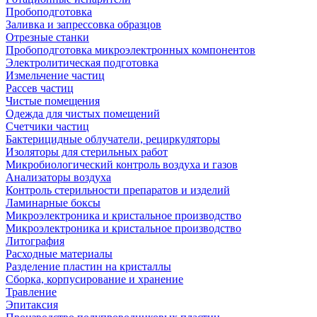
Пробоподготовка
Заливка и запрессовка образцов
Отрезные станки
Пробоподготовка микроэлектронных компонентов
Электролитическая подготовка
Измельчение частиц
Рассев частиц
Чистые помещения
Одежда для чистых помещений
Счетчики частиц
Бактерицидные облучатели, рециркуляторы
Изоляторы для стерильных работ
Микробиологический контроль воздуха и газов
Анализаторы воздуха
Контроль стерильности препаратов и изделий
Ламинарные боксы
Микроэлектроника и кристальное производство
Микроэлектроника и кристальное производство
Литография
Расходные материалы
Разделение пластин на кристаллы
Сборка, корпусирование и хранение
Травление
Эпитаксия