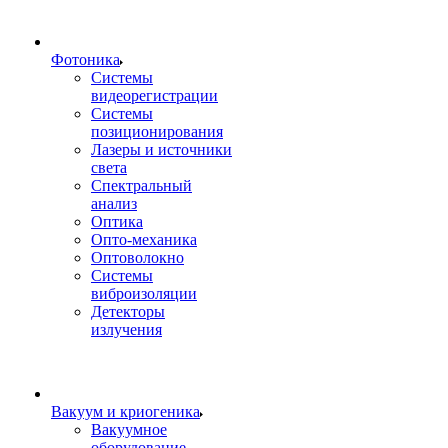
Фотоника
Cистемы
видеорегистрации
Системы
позиционирования
Лазеры и источники
света
Спектральный
анализ
Оптика
Опто-механика
Оптоволокно
Системы
виброизоляции
Детекторы
излучения
Вакуум и криогеника
Вакуумное
оборудование