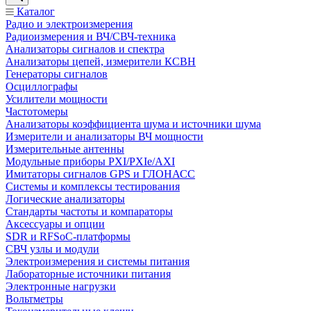
Каталог
Радио и электроизмерения
Радиоизмерения и ВЧ/СВЧ-техника
Анализаторы сигналов и спектра
Анализаторы цепей, измерители КСВН
Генераторы сигналов
Осциллографы
Усилители мощности
Частотомеры
Анализаторы коэффициента шума и источники шума
Измерители и анализаторы ВЧ мощности
Измерительные антенны
Модульные приборы PXI/PXIe/AXI
Имитаторы сигналов GPS и ГЛОНАСС
Системы и комплексы тестирования
Логические анализаторы
Стандарты частоты и компараторы
Аксессуары и опции
SDR и RFSoC‑платформы
СВЧ узлы и модули
Электроизмерения и системы питания
Лабораторные источники питания
Электронные нагрузки
Вольтметры