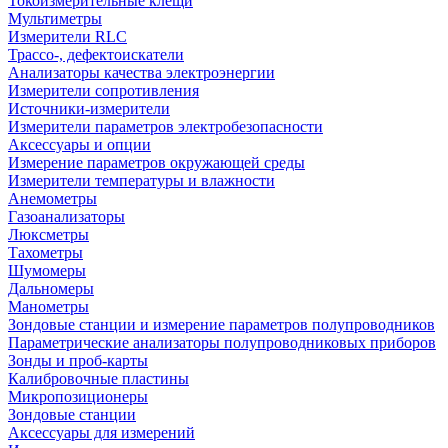
Токоизмерительные клещи
Мультиметры
Измерители RLC
Трассо-, дефектоискатели
Анализаторы качества электроэнергии
Измерители сопротивления
Источники-измерители
Измерители параметров электробезопасности
Аксессуары и опции
Измерение параметров окружающей среды
Измерители температуры и влажности
Анемометры
Газоанализаторы
Люксметры
Тахометры
Шумомеры
Дальномеры
Манометры
Зондовые станции и измерение параметров полупроводников
Параметрические анализаторы полупроводниковых приборов
Зонды и проб-карты
Калибровочные пластины
Микропозиционеры
Зондовые станции
Аксессуары для измерений