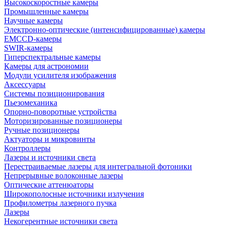
Высокоскоростные камеры
Промышленные камеры
Научные камеры
Электронно-оптические (интенсифицированные) камеры
EMCCD-камеры
SWIR-камеры
Гиперспектральные камеры
Камеры для астрономии
Модули усилителя изображения
Аксессуары
Системы позиционирования
Пьезомеханика
Опорно-поворотные устройства
Моторизированные позиционеры
Ручные позиционеры
Актуаторы и микровинты
Контроллеры
Лазеры и источники света
Перестраиваемые лазеры для интегральной фотоники
Непрерывные волоконные лазеры
Оптические аттенюаторы
Широкополосные источники излучения
Профилометры лазерного пучка
Лазеры
Некогерентные источники света