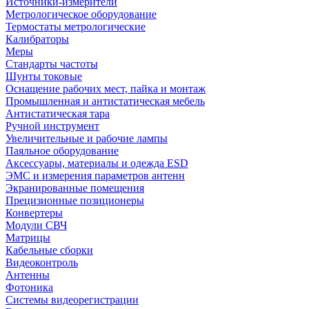
Источники-измерители
Метрологическое оборудование
Термостаты метрологические
Калибраторы
Меры
Стандарты частоты
Шунты токовые
Оснащение рабочих мест, пайка и монтаж
Промышленная и антистатическая мебель
Антистатическая тара
Ручной инструмент
Увеличительные и рабочие лампы
Паяльное оборудование
Аксессуары, материалы и одежда ESD
ЭМС и измерения параметров антенн
Экранированные помещения
Прецизионные позиционеры
Конвертеры
Модули СВЧ
Матрицы
Кабельные сборки
Видеоконтроль
Антенны
Фотоника
Cистемы видеорегистрации