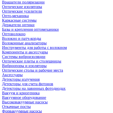
Вращатели поляризации
Оптические изоляторы
Оптические усилители
Опто-механика
Каркасные системы
Держатели оптики
Базы и крепления оптомеханики
Оптоволокно
Волокно и патч-корды
Волоконные анализаторы
Инструменты для работы с волокном
Компоненты и аксессуары
Системы виброизоляции
Оптические плиты и столешницы
Виброопоры и изоляторы
Оптические столы и рабочие места
Аксессуары
Детекторы излучения
Детекторы для счета фотонов
Детекторы на лавинных фотодиодах
Вакуум и криогеника
Вакуумное оборудование
Высоковакуумные насосы
Откачные посты
Форвакуумные насосы