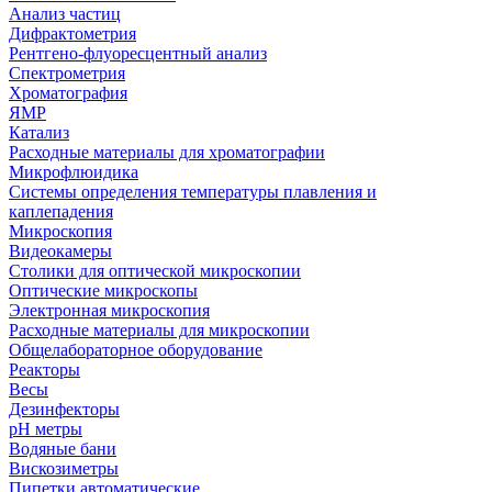
Анализ частиц
Дифрактометрия
Рентгено-флуоресцентный анализ
Спектрометрия
Хроматография
ЯМР
Катализ
Расходные материалы для хроматографии
Микрофлюидика
Системы определения температуры плавления и
каплепадения
Микроскопия
Видеокамеры
Столики для оптической микроскопии
Оптические микроскопы
Электронная микроскопия
Расходные материалы для микроскопии
Общелабораторное оборудование
Реакторы
Весы
Дезинфекторы
рН метры
Водяные бани
Вискозиметры
Пипетки автоматические