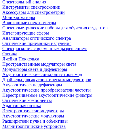
Спектральный анализ
Инструменты спектроскопии
Аксессуары для спектрометрии
Монохроматоры
Волоконные спектрометры
Спектрометрические наборы для обучения студентов
Интегрирующие сферы
Анализаторы оптического спектра
Оптические приемники излучения
Спектроскопия с временным разрешением
Оптика
Ячейки Поккельса
Пространственные модуляторы света
Модуляторы света и дефлекторы
Акустооптические синхронизаторы мод
Драйверы для акусооптических модуляторов
Акусооптические дефлекторы
Акустооптические преобразователи частоты
Перестраиваемые акустооптические фильтры
Оптические компоненты
Адаптивная оптика
Электрооптичесие модуляторы
Акустооптические модуляторы
Расширители пучка и объективы
Магнитооптические устройства