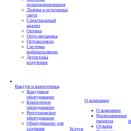
позиционирования
Лазеры и источники
света
Спектральный
анализ
Оптика
Опто-механика
Оптоволокно
Системы
виброизоляции
Детекторы
излучения
Вакуум и криогеника
Вакуумное
оборудование
О компании
Криогенное
оборудование
О компании
Рентгеновское
Реализованные
оборудование
проекты
Н
Оборудование для
Отзывы
создания
Услуги