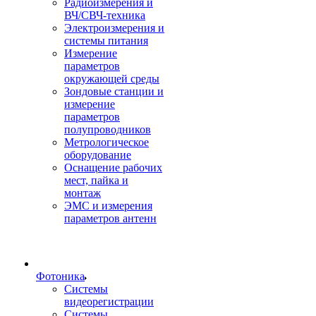
Радиоизмерения и
ВЧ/СВЧ-техника
Электроизмерения и
системы питания
Измерение
параметров
окружающей среды
Зондовые станции и
измерение
параметров
полупроводников
Метрологическое
оборудование
Оснащение рабочих
мест, пайка и
монтаж
ЭМС и измерения
параметров антенн
Фотоника
Cистемы
видеорегистрации
Системы