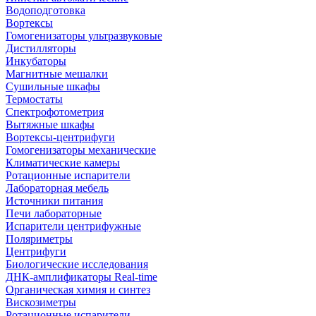
Водоподготовка
Вортексы
Гомогенизаторы ультразвуковые
Дистилляторы
Инкубаторы
Магнитные мешалки
Сушильные шкафы
Термостаты
Спектрофотометрия
Вытяжные шкафы
Вортексы-центрифуги
Гомогенизаторы механические
Климатические камеры
Ротационные испарители
Лабораторная мебель
Источники питания
Печи лабораторные
Испарители центрифужные
Поляриметры
Центрифуги
Биологические исследования
ДНК-амплификаторы Real-time
Органическая химия и синтез
Вискозиметры
Ротационные испарители