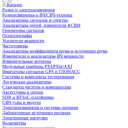
Каталог
Радио и электроизмерения
Радиоизмерения и ВЧ/СВЧ-техника
Анализаторы сигналов и спектра
Анализаторы цепей, измерители КСВН
Генераторы сигналов
Осциллографы
Усилители мощности
Частотомеры
Анализаторы коэффициента шума и источники шума
Измерители и анализаторы ВЧ мощности
Измерительные антенны
Модульные приборы PXI/PXIe/AXI
Имитаторы сигналов GPS и ГЛОНАСС
Системы и комплексы тестирования
Логические анализаторы
Стандарты частоты и компараторы
Аксессуары и опции
SDR и RFSoC‑платформы
СВЧ узлы и модули
Электроизмерения и системы питания
Лабораторные источники питания
Электронные нагрузки
Вольтметры