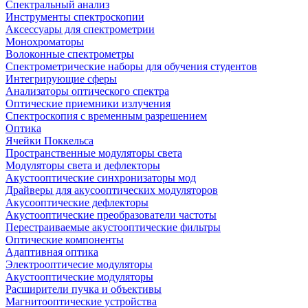
Спектральный анализ
Инструменты спектроскопии
Аксессуары для спектрометрии
Монохроматоры
Волоконные спектрометры
Спектрометрические наборы для обучения студентов
Интегрирующие сферы
Анализаторы оптического спектра
Оптические приемники излучения
Спектроскопия с временным разрешением
Оптика
Ячейки Поккельса
Пространственные модуляторы света
Модуляторы света и дефлекторы
Акустооптические синхронизаторы мод
Драйверы для акусооптических модуляторов
Акусооптические дефлекторы
Акустооптические преобразователи частоты
Перестраиваемые акустооптические фильтры
Оптические компоненты
Адаптивная оптика
Электрооптичесие модуляторы
Акустооптические модуляторы
Расширители пучка и объективы
Магнитооптические устройства