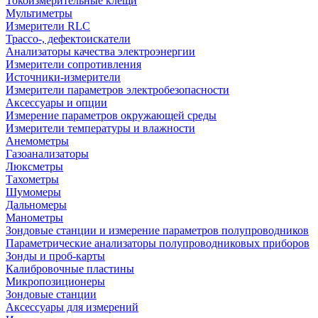
Токоизмерительные клещи
Мультиметры
Измерители RLC
Трассо-, дефектоискатели
Анализаторы качества электроэнергии
Измерители сопротивления
Источники-измерители
Измерители параметров электробезопасности
Аксессуары и опции
Измерение параметров окружающей среды
Измерители температуры и влажности
Анемометры
Газоанализаторы
Люксметры
Тахометры
Шумомеры
Дальномеры
Манометры
Зондовые станции и измерение параметров полупроводников
Параметрические анализаторы полупроводниковых приборов
Зонды и проб-карты
Калибровочные пластины
Микропозиционеры
Зондовые станции
Аксессуары для измерений