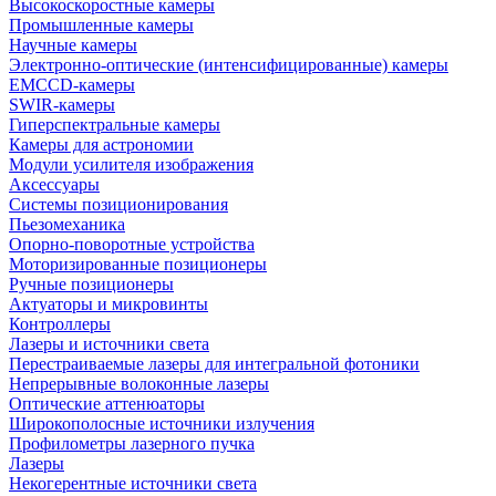
Высокоскоростные камеры
Промышленные камеры
Научные камеры
Электронно-оптические (интенсифицированные) камеры
EMCCD-камеры
SWIR-камеры
Гиперспектральные камеры
Камеры для астрономии
Модули усилителя изображения
Аксессуары
Системы позиционирования
Пьезомеханика
Опорно-поворотные устройства
Моторизированные позиционеры
Ручные позиционеры
Актуаторы и микровинты
Контроллеры
Лазеры и источники света
Перестраиваемые лазеры для интегральной фотоники
Непрерывные волоконные лазеры
Оптические аттенюаторы
Широкополосные источники излучения
Профилометры лазерного пучка
Лазеры
Некогерентные источники света