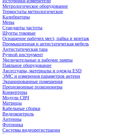
Источники-измерители
Метрологическое оборудование
Термостаты метрологические
Калибраторы
Меры
Стандарты частоты
Шунты токовые
Оснащение рабочих мест, пайка и монтаж
Промышленная и антистатическая мебель
Антистатическая тара
Ручной инструмент
Увеличительные и рабочие лампы
Паяльное оборудование
Аксессуары, материалы и одежда ESD
ЭМС и измерения параметров антенн
Экранированные помещения
Прецизионные позиционеры
Конвертеры
Модули СВЧ
Матрицы
Кабельные сборки
Видеоконтроль
Антенны
Фотоника
Cистемы видеорегистрации