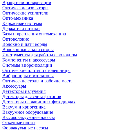
Вращатели поляризации
Оптические изоляторы
Оптические усилители
Опто-механика
Каркасные системы
Держатели оптики
Базы и крепления оптомеханики
Оптоволокно
Волокно и патч-корды
Волоконные анализаторы
Инструменты для работы с волокном
Компоненты и аксессуары
Системы виброизоляции
Оптические плиты и столешницы
Виброопоры и изоляторы
Оптические столы и рабочие места
Аксессуары
Детекторы излучения
Детекторы для счета фотонов
Детекторы на лавинных фотодиодах
Вакуум и криогеника
Вакуумное оборудование
Высоковакуумные насосы
Откачные посты
Форвакуумные насосы