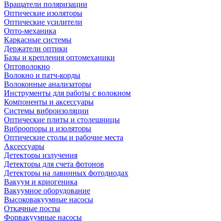
Вращатели поляризации
Оптические изоляторы
Оптические усилители
Опто-механика
Каркасные системы
Держатели оптики
Базы и крепления оптомеханики
Оптоволокно
Волокно и патч-корды
Волоконные анализаторы
Инструменты для работы с волокном
Компоненты и аксессуары
Системы виброизоляции
Оптические плиты и столешницы
Виброопоры и изоляторы
Оптические столы и рабочие места
Аксессуары
Детекторы излучения
Детекторы для счета фотонов
Детекторы на лавинных фотодиодах
Вакуум и криогеника
Вакуумное оборудование
Высоковакуумные насосы
Откачные посты
Форвакуумные насосы