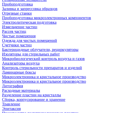
Пробоподготовка
Заливка и запрессовка образцов
Отрезные станки
Пробоподготовка микроэлектронных компонентов
Электролитическая подготовка
Измельчение частиц
Рассев частиц
Чистые помещения
Одежда для чистых помещений
Счетчики частиц
Бактерицидные облучатели, рециркуляторы
Изоляторы для стерильных работ
Микробиологический контроль воздуха и газов
Анализаторы воздуха
Контроль стерильности препаратов и изделий
Ламинарные боксы
Микроэлектроника и кристальное производство
Микроэлектроника и кристальное производство
Литография
Расходные материалы
Разделение пластин на кристаллы
Сборка, корпусирование и хранение
Травление
Эпитаксия