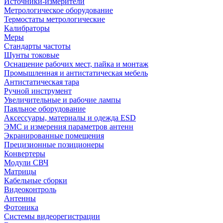
Источники-измерители
Метрологическое оборудование
Термостаты метрологические
Калибраторы
Меры
Стандарты частоты
Шунты токовые
Оснащение рабочих мест, пайка и монтаж
Промышленная и антистатическая мебель
Антистатическая тара
Ручной инструмент
Увеличительные и рабочие лампы
Паяльное оборудование
Аксессуары, материалы и одежда ESD
ЭМС и измерения параметров антенн
Экранированные помещения
Прецизионные позиционеры
Конвертеры
Модули СВЧ
Матрицы
Кабельные сборки
Видеоконтроль
Антенны
Фотоника
Cистемы видеорегистрации