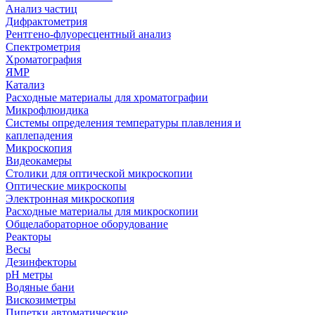
Анализ частиц
Дифрактометрия
Рентгено-флуоресцентный анализ
Спектрометрия
Хроматография
ЯМР
Катализ
Расходные материалы для хроматографии
Микрофлюидика
Системы определения температуры плавления и
каплепадения
Микроскопия
Видеокамеры
Столики для оптической микроскопии
Оптические микроскопы
Электронная микроскопия
Расходные материалы для микроскопии
Общелабораторное оборудование
Реакторы
Весы
Дезинфекторы
рН метры
Водяные бани
Вискозиметры
Пипетки автоматические