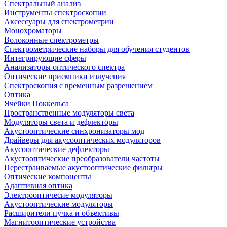
Спектральный анализ
Инструменты спектроскопии
Аксессуары для спектрометрии
Монохроматоры
Волоконные спектрометры
Спектрометрические наборы для обучения студентов
Интегрирующие сферы
Анализаторы оптического спектра
Оптические приемники излучения
Спектроскопия с временным разрешением
Оптика
Ячейки Поккельса
Пространственные модуляторы света
Модуляторы света и дефлекторы
Акустооптические синхронизаторы мод
Драйверы для акусооптических модуляторов
Акусооптические дефлекторы
Акустооптические преобразователи частоты
Перестраиваемые акустооптические фильтры
Оптические компоненты
Адаптивная оптика
Электрооптичесие модуляторы
Акустооптические модуляторы
Расширители пучка и объективы
Магнитооптические устройства