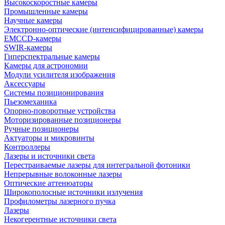
Высокоскоростные камеры
Промышленные камеры
Научные камеры
Электронно-оптические (интенсифицированные) камеры
EMCCD-камеры
SWIR-камеры
Гиперспектральные камеры
Камеры для астрономии
Модули усилителя изображения
Аксессуары
Системы позиционирования
Пьезомеханика
Опорно-поворотные устройства
Моторизированные позиционеры
Ручные позиционеры
Актуаторы и микровинты
Контроллеры
Лазеры и источники света
Перестраиваемые лазеры для интегральной фотоники
Непрерывные волоконные лазеры
Оптические аттенюаторы
Широкополосные источники излучения
Профилометры лазерного пучка
Лазеры
Некогерентные источники света