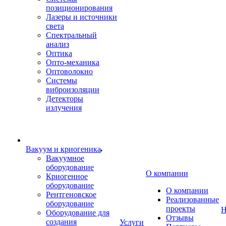
позиционирования
Лазеры и источники
света
Спектральный
анализ
Оптика
Опто-механика
Оптоволокно
Системы
виброизоляции
Детекторы
излучения
Вакуум и криогеника
Вакуумное
оборудование
О компании
Криогенное
оборудование
О компании
Рентгеновское
Реализованные
оборудование
проекты
Н
Оборудование для
Отзывы
создания
Услуги