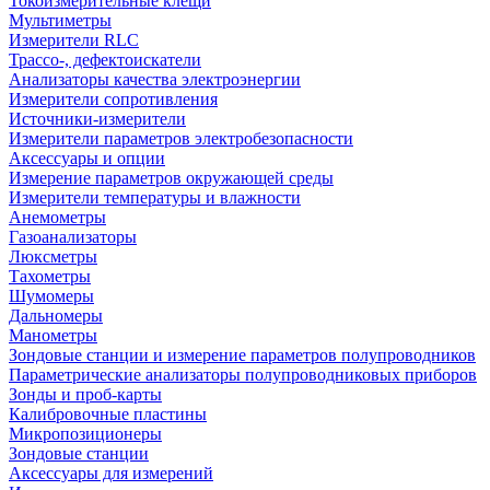
Токоизмерительные клещи
Мультиметры
Измерители RLC
Трассо-, дефектоискатели
Анализаторы качества электроэнергии
Измерители сопротивления
Источники-измерители
Измерители параметров электробезопасности
Аксессуары и опции
Измерение параметров окружающей среды
Измерители температуры и влажности
Анемометры
Газоанализаторы
Люксметры
Тахометры
Шумомеры
Дальномеры
Манометры
Зондовые станции и измерение параметров полупроводников
Параметрические анализаторы полупроводниковых приборов
Зонды и проб-карты
Калибровочные пластины
Микропозиционеры
Зондовые станции
Аксессуары для измерений