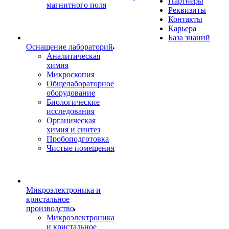
Партнеры
магнитного поля
Реквизиты
Контакты
Карьера
База знаний
Оснащение лабораторий
Аналитическая
химия
Микроскопия
Общелабораторное
оборудование
Биологические
исследования
Органическая
химия и синтез
Пробоподготовка
Чистые помещения
Микроэлектроника и
кристальное
производство
Микроэлектроника
и кристальное