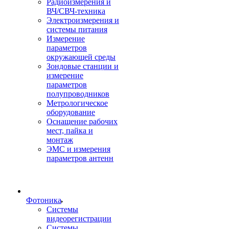
Радиоизмерения и
ВЧ/СВЧ-техника
Электроизмерения и
системы питания
Измерение
параметров
окружающей среды
Зондовые станции и
измерение
параметров
полупроводников
Метрологическое
оборудование
Оснащение рабочих
мест, пайка и
монтаж
ЭМС и измерения
параметров антенн
Фотоника
Cистемы
видеорегистрации
Системы