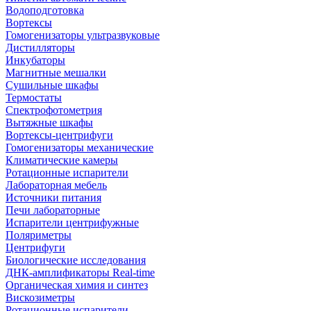
Водоподготовка
Вортексы
Гомогенизаторы ультразвуковые
Дистилляторы
Инкубаторы
Магнитные мешалки
Сушильные шкафы
Термостаты
Спектрофотометрия
Вытяжные шкафы
Вортексы-центрифуги
Гомогенизаторы механические
Климатические камеры
Ротационные испарители
Лабораторная мебель
Источники питания
Печи лабораторные
Испарители центрифужные
Поляриметры
Центрифуги
Биологические исследования
ДНК-амплификаторы Real-time
Органическая химия и синтез
Вискозиметры
Ротационные испарители