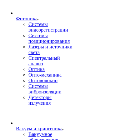
Фотоника
Cистемы
видеорегистрации
Системы
позиционирования
Лазеры и источники
света
Спектральный
анализ
Оптика
Опто-механика
Оптоволокно
Системы
виброизоляции
Детекторы
излучения
Вакуум и криогеника
Вакуумное
оборудование