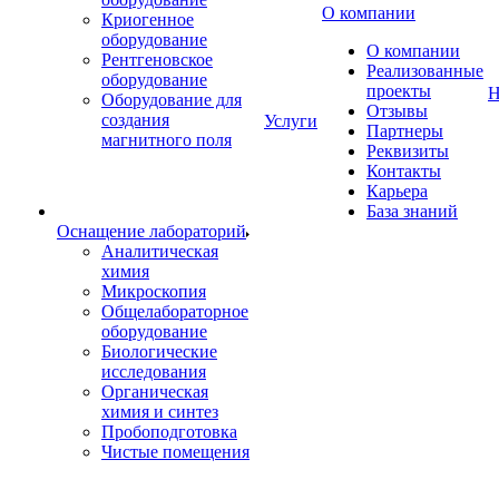
О компании
Криогенное
оборудование
О компании
Рентгеновское
Реализованные
оборудование
проекты
Н
Оборудование для
Отзывы
создания
Услуги
Партнеры
магнитного поля
Реквизиты
Контакты
Карьера
База знаний
Оснащение лабораторий
Аналитическая
химия
Микроскопия
Общелабораторное
оборудование
Биологические
исследования
Органическая
химия и синтез
Пробоподготовка
Чистые помещения