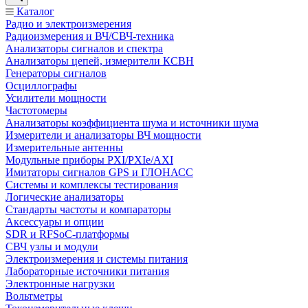
Каталог
Радио и электроизмерения
Радиоизмерения и ВЧ/СВЧ-техника
Анализаторы сигналов и спектра
Анализаторы цепей, измерители КСВН
Генераторы сигналов
Осциллографы
Усилители мощности
Частотомеры
Анализаторы коэффициента шума и источники шума
Измерители и анализаторы ВЧ мощности
Измерительные антенны
Модульные приборы PXI/PXIe/AXI
Имитаторы сигналов GPS и ГЛОНАСС
Системы и комплексы тестирования
Логические анализаторы
Стандарты частоты и компараторы
Аксессуары и опции
SDR и RFSoC‑платформы
СВЧ узлы и модули
Электроизмерения и системы питания
Лабораторные источники питания
Электронные нагрузки
Вольтметры