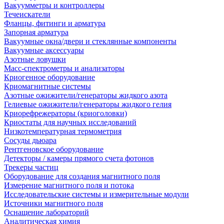
Вакуумметры и контроллеры
Течеискатели
Фланцы, фитинги и арматура
Запорная арматура
Вакуумные окна/двери и стеклянные компоненты
Вакуумные аксессуары
Азотные ловушки
Масс-спектрометры и анализаторы
Криогенное оборудование
Криомагнитные системы
Азотные ожижители/генераторы жидкого азота
Гелиевые ожижители/генераторы жидкого гелия
Криорефрежераторы (криоголовки)
Криостаты для научных исследований
Низкотемпературная термометрия
Сосуды дьюара
Рентгеновское оборудование
Детекторы / камеры прямого счета фотонов
Трекеры частиц
Оборудование для создания магнитного поля
Измерение магнитного поля и потока
Исследовательские системы и измерительные модули
Источники магнитного поля
Оснащение лабораторий
Аналитическая химия