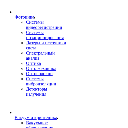
Фотоника
Cистемы
видеорегистрации
Системы
позиционирования
Лазеры и источники
света
Спектральный
анализ
Оптика
Опто-механика
Оптоволокно
Системы
виброизоляции
Детекторы
излучения
Вакуум и криогеника
Вакуумное
оборудование