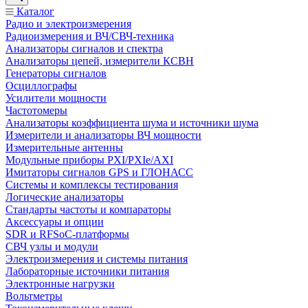
Каталог
Радио и электроизмерения
Радиоизмерения и ВЧ/СВЧ-техника
Анализаторы сигналов и спектра
Анализаторы цепей, измерители КСВН
Генераторы сигналов
Осциллографы
Усилители мощности
Частотомеры
Анализаторы коэффициента шума и источники шума
Измерители и анализаторы ВЧ мощности
Измерительные антенны
Модульные приборы PXI/PXIe/AXI
Имитаторы сигналов GPS и ГЛОНАСС
Системы и комплексы тестирования
Логические анализаторы
Стандарты частоты и компараторы
Аксессуары и опции
SDR и RFSoC‑платформы
СВЧ узлы и модули
Электроизмерения и системы питания
Лабораторные источники питания
Электронные нагрузки
Вольтметры