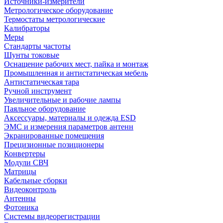
Источники-измерители
Метрологическое оборудование
Термостаты метрологические
Калибраторы
Меры
Стандарты частоты
Шунты токовые
Оснащение рабочих мест, пайка и монтаж
Промышленная и антистатическая мебель
Антистатическая тара
Ручной инструмент
Увеличительные и рабочие лампы
Паяльное оборудование
Аксессуары, материалы и одежда ESD
ЭМС и измерения параметров антенн
Экранированные помещения
Прецизионные позиционеры
Конвертеры
Модули СВЧ
Матрицы
Кабельные сборки
Видеоконтроль
Антенны
Фотоника
Cистемы видеорегистрации