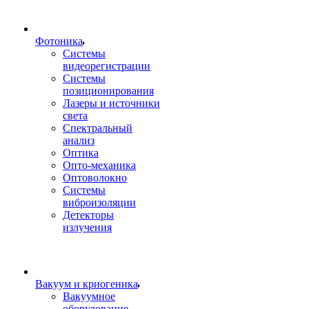
Фотоника
Cистемы
видеорегистрации
Системы
позиционирования
Лазеры и источники
света
Спектральный
анализ
Оптика
Опто-механика
Оптоволокно
Системы
виброизоляции
Детекторы
излучения
Вакуум и криогеника
Вакуумное
оборудование