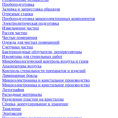
Пробоподготовка
Заливка и запрессовка образцов
Отрезные станки
Пробоподготовка микроэлектронных компонентов
Электролитическая подготовка
Измельчение частиц
Рассев частиц
Чистые помещения
Одежда для чистых помещений
Счетчики частиц
Бактерицидные облучатели, рециркуляторы
Изоляторы для стерильных работ
Микробиологический контроль воздуха и газов
Анализаторы воздуха
Контроль стерильности препаратов и изделий
Ламинарные боксы
Микроэлектроника и кристальное производство
Микроэлектроника и кристальное производство
Литография
Расходные материалы
Разделение пластин на кристаллы
Сборка, корпусирование и хранение
Травление
Эпитаксия