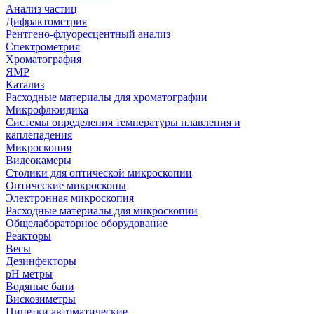
Анализ частиц
Дифрактометрия
Рентгено-флуоресцентный анализ
Спектрометрия
Хроматография
ЯМР
Катализ
Расходные материалы для хроматографии
Микрофлюидика
Системы определения температуры плавления и
каплепадения
Микроскопия
Видеокамеры
Столики для оптической микроскопии
Оптические микроскопы
Электронная микроскопия
Расходные материалы для микроскопии
Общелабораторное оборудование
Реакторы
Весы
Дезинфекторы
рН метры
Водяные бани
Вискозиметры
Пипетки автоматические