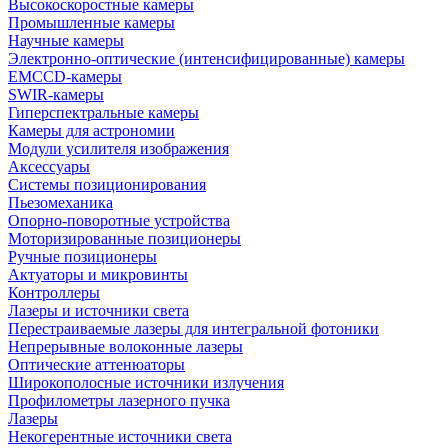
Высокоскоростные камеры
Промышленные камеры
Научные камеры
Электронно-оптические (интенсифицированные) камеры
EMCCD-камеры
SWIR-камеры
Гиперспектральные камеры
Камеры для астрономии
Модули усилителя изображения
Аксессуары
Системы позиционирования
Пьезомеханика
Опорно-поворотные устройства
Моторизированные позиционеры
Ручные позиционеры
Актуаторы и микровинты
Контроллеры
Лазеры и источники света
Перестраиваемые лазеры для интегральной фотоники
Непрерывные волоконные лазеры
Оптические аттенюаторы
Широкополосные источники излучения
Профилометры лазерного пучка
Лазеры
Некогерентные источники света