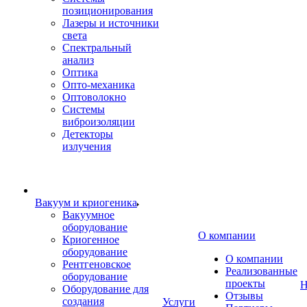
позиционирования
Лазеры и источники
света
Спектральный
анализ
Оптика
Опто-механика
Оптоволокно
Системы
виброизоляции
Детекторы
излучения
Вакуум и криогеника
Вакуумное
оборудование
О компании
Криогенное
оборудование
О компании
Рентгеновское
Реализованные
оборудование
проекты
Н
Оборудование для
Отзывы
создания
Услуги