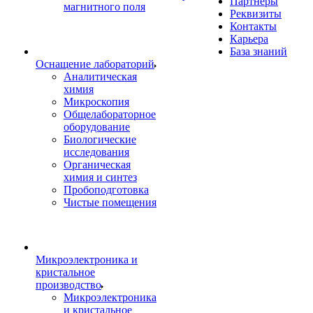
Партнеры
магнитного поля
Реквизиты
Контакты
Карьера
База знаний
Оснащение лабораторий
Аналитическая
химия
Микроскопия
Общелабораторное
оборудование
Биологические
исследования
Органическая
химия и синтез
Пробоподготовка
Чистые помещения
Микроэлектроника и
кристальное
производство
Микроэлектроника
и кристальное