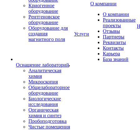
О компании
Криогенное
оборудование
О компании
Рентгеновское
Реализованные
оборудование
проекты
Н
Оборудование для
Отзывы
создания
Услуги
Партнеры
магнитного поля
Реквизиты
Контакты
Карьера
База знаний
Оснащение лабораторий
Аналитическая
химия
Микроскопия
Общелабораторное
оборудование
Биологические
исследования
Органическая
химия и синтез
Пробоподготовка
Чистые помещения