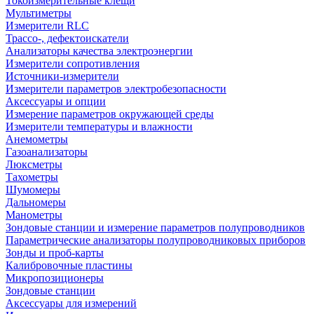
Токоизмерительные клещи
Мультиметры
Измерители RLC
Трассо-, дефектоискатели
Анализаторы качества электроэнергии
Измерители сопротивления
Источники-измерители
Измерители параметров электробезопасности
Аксессуары и опции
Измерение параметров окружающей среды
Измерители температуры и влажности
Анемометры
Газоанализаторы
Люксметры
Тахометры
Шумомеры
Дальномеры
Манометры
Зондовые станции и измерение параметров полупроводников
Параметрические анализаторы полупроводниковых приборов
Зонды и проб-карты
Калибровочные пластины
Микропозиционеры
Зондовые станции
Аксессуары для измерений