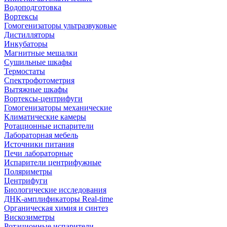
Водоподготовка
Вортексы
Гомогенизаторы ультразвуковые
Дистилляторы
Инкубаторы
Магнитные мешалки
Сушильные шкафы
Термостаты
Спектрофотометрия
Вытяжные шкафы
Вортексы-центрифуги
Гомогенизаторы механические
Климатические камеры
Ротационные испарители
Лабораторная мебель
Источники питания
Печи лабораторные
Испарители центрифужные
Поляриметры
Центрифуги
Биологические исследования
ДНК-амплификаторы Real-time
Органическая химия и синтез
Вискозиметры
Ротационные испарители