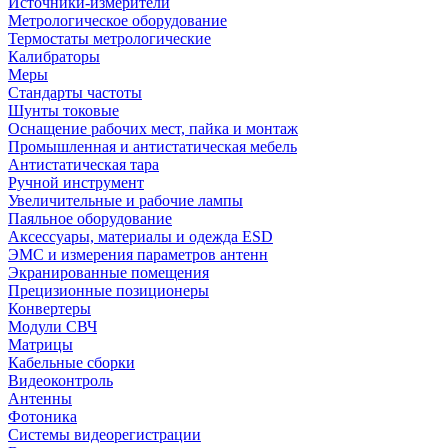
Источники-измерители
Метрологическое оборудование
Термостаты метрологические
Калибраторы
Меры
Стандарты частоты
Шунты токовые
Оснащение рабочих мест, пайка и монтаж
Промышленная и антистатическая мебель
Антистатическая тара
Ручной инструмент
Увеличительные и рабочие лампы
Паяльное оборудование
Аксессуары, материалы и одежда ESD
ЭМС и измерения параметров антенн
Экранированные помещения
Прецизионные позиционеры
Конвертеры
Модули СВЧ
Матрицы
Кабельные сборки
Видеоконтроль
Антенны
Фотоника
Cистемы видеорегистрации