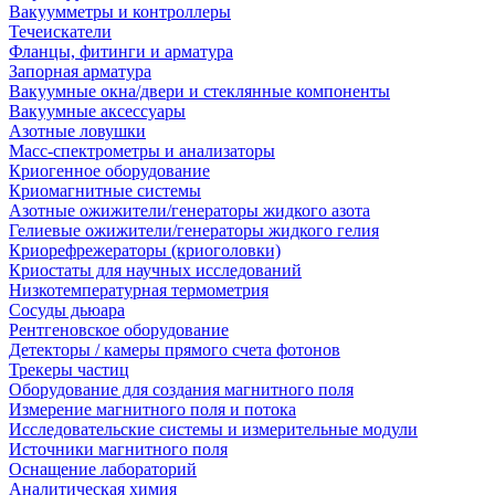
Вакуумметры и контроллеры
Течеискатели
Фланцы, фитинги и арматура
Запорная арматура
Вакуумные окна/двери и стеклянные компоненты
Вакуумные аксессуары
Азотные ловушки
Масс-спектрометры и анализаторы
Криогенное оборудование
Криомагнитные системы
Азотные ожижители/генераторы жидкого азота
Гелиевые ожижители/генераторы жидкого гелия
Криорефрежераторы (криоголовки)
Криостаты для научных исследований
Низкотемпературная термометрия
Сосуды дьюара
Рентгеновское оборудование
Детекторы / камеры прямого счета фотонов
Трекеры частиц
Оборудование для создания магнитного поля
Измерение магнитного поля и потока
Исследовательские системы и измерительные модули
Источники магнитного поля
Оснащение лабораторий
Аналитическая химия