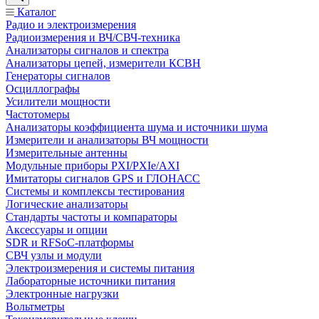
Каталог
Радио и электроизмерения
Радиоизмерения и ВЧ/СВЧ-техника
Анализаторы сигналов и спектра
Анализаторы цепей, измерители КСВН
Генераторы сигналов
Осциллографы
Усилители мощности
Частотомеры
Анализаторы коэффициента шума и источники шума
Измерители и анализаторы ВЧ мощности
Измерительные антенны
Модульные приборы PXI/PXIe/AXI
Имитаторы сигналов GPS и ГЛОНАСС
Системы и комплексы тестирования
Логические анализаторы
Стандарты частоты и компараторы
Аксессуары и опции
SDR и RFSoC‑платформы
СВЧ узлы и модули
Электроизмерения и системы питания
Лабораторные источники питания
Электронные нагрузки
Вольтметры