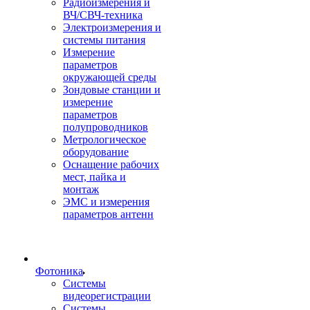
Радиоизмерения и
ВЧ/СВЧ-техника
Электроизмерения и
системы питания
Измерение
параметров
окружающей среды
Зондовые станции и
измерение
параметров
полупроводников
Метрологическое
оборудование
Оснащение рабочих
мест, пайка и
монтаж
ЭМС и измерения
параметров антенн
Фотоника
Cистемы
видеорегистрации
Системы