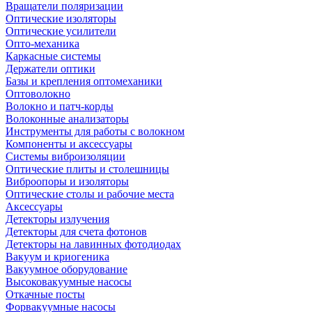
Вращатели поляризации
Оптические изоляторы
Оптические усилители
Опто-механика
Каркасные системы
Держатели оптики
Базы и крепления оптомеханики
Оптоволокно
Волокно и патч-корды
Волоконные анализаторы
Инструменты для работы с волокном
Компоненты и аксессуары
Системы виброизоляции
Оптические плиты и столешницы
Виброопоры и изоляторы
Оптические столы и рабочие места
Аксессуары
Детекторы излучения
Детекторы для счета фотонов
Детекторы на лавинных фотодиодах
Вакуум и криогеника
Вакуумное оборудование
Высоковакуумные насосы
Откачные посты
Форвакуумные насосы