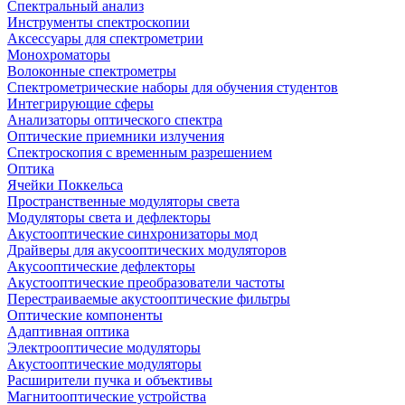
Спектральный анализ
Инструменты спектроскопии
Аксессуары для спектрометрии
Монохроматоры
Волоконные спектрометры
Спектрометрические наборы для обучения студентов
Интегрирующие сферы
Анализаторы оптического спектра
Оптические приемники излучения
Спектроскопия с временным разрешением
Оптика
Ячейки Поккельса
Пространственные модуляторы света
Модуляторы света и дефлекторы
Акустооптические синхронизаторы мод
Драйверы для акусооптических модуляторов
Акусооптические дефлекторы
Акустооптические преобразователи частоты
Перестраиваемые акустооптические фильтры
Оптические компоненты
Адаптивная оптика
Электрооптичесие модуляторы
Акустооптические модуляторы
Расширители пучка и объективы
Магнитооптические устройства