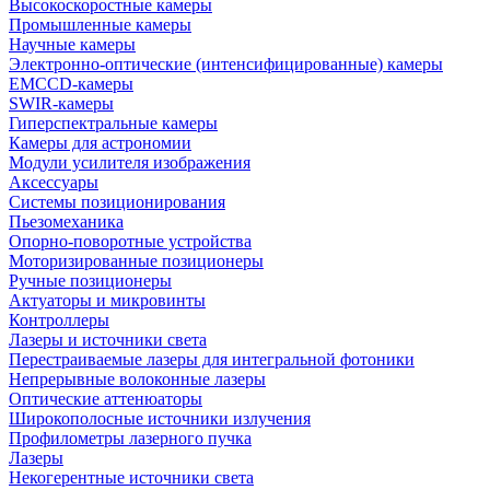
Высокоскоростные камеры
Промышленные камеры
Научные камеры
Электронно-оптические (интенсифицированные) камеры
EMCCD-камеры
SWIR-камеры
Гиперспектральные камеры
Камеры для астрономии
Модули усилителя изображения
Аксессуары
Системы позиционирования
Пьезомеханика
Опорно-поворотные устройства
Моторизированные позиционеры
Ручные позиционеры
Актуаторы и микровинты
Контроллеры
Лазеры и источники света
Перестраиваемые лазеры для интегральной фотоники
Непрерывные волоконные лазеры
Оптические аттенюаторы
Широкополосные источники излучения
Профилометры лазерного пучка
Лазеры
Некогерентные источники света