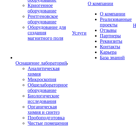
О компании
Криогенное
оборудование
О компании
Рентгеновское
Реализованные
оборудование
проекты
Н
Оборудование для
Отзывы
создания
Услуги
Партнеры
магнитного поля
Реквизиты
Контакты
Карьера
База знаний
Оснащение лабораторий
Аналитическая
химия
Микроскопия
Общелабораторное
оборудование
Биологические
исследования
Органическая
химия и синтез
Пробоподготовка
Чистые помещения