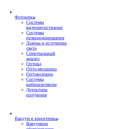
Фотоника
Cистемы
видеорегистрации
Системы
позиционирования
Лазеры и источники
света
Спектральный
анализ
Оптика
Опто-механика
Оптоволокно
Системы
виброизоляции
Детекторы
излучения
Вакуум и криогеника
Вакуумное
оборудование