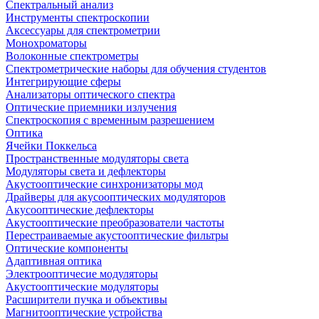
Спектральный анализ
Инструменты спектроскопии
Аксессуары для спектрометрии
Монохроматоры
Волоконные спектрометры
Спектрометрические наборы для обучения студентов
Интегрирующие сферы
Анализаторы оптического спектра
Оптические приемники излучения
Спектроскопия с временным разрешением
Оптика
Ячейки Поккельса
Пространственные модуляторы света
Модуляторы света и дефлекторы
Акустооптические синхронизаторы мод
Драйверы для акусооптических модуляторов
Акусооптические дефлекторы
Акустооптические преобразователи частоты
Перестраиваемые акустооптические фильтры
Оптические компоненты
Адаптивная оптика
Электрооптичесие модуляторы
Акустооптические модуляторы
Расширители пучка и объективы
Магнитооптические устройства