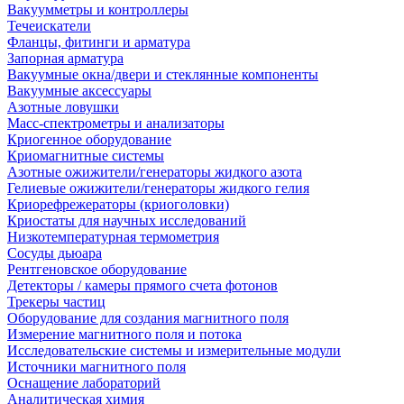
Вакуумметры и контроллеры
Течеискатели
Фланцы, фитинги и арматура
Запорная арматура
Вакуумные окна/двери и стеклянные компоненты
Вакуумные аксессуары
Азотные ловушки
Масс-спектрометры и анализаторы
Криогенное оборудование
Криомагнитные системы
Азотные ожижители/генераторы жидкого азота
Гелиевые ожижители/генераторы жидкого гелия
Криорефрежераторы (криоголовки)
Криостаты для научных исследований
Низкотемпературная термометрия
Сосуды дьюара
Рентгеновское оборудование
Детекторы / камеры прямого счета фотонов
Трекеры частиц
Оборудование для создания магнитного поля
Измерение магнитного поля и потока
Исследовательские системы и измерительные модули
Источники магнитного поля
Оснащение лабораторий
Аналитическая химия