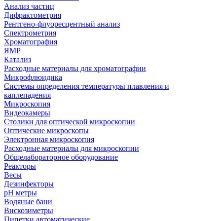
Анализ частиц
Дифрактометрия
Рентгено-флуоресцентный анализ
Спектрометрия
Хроматография
ЯМР
Катализ
Расходные материалы для хроматографии
Микрофлюидика
Системы определения температуры плавления и
каплепадения
Микроскопия
Видеокамеры
Столики для оптической микроскопии
Оптические микроскопы
Электронная микроскопия
Расходные материалы для микроскопии
Общелабораторное оборудование
Реакторы
Весы
Дезинфекторы
рН метры
Водяные бани
Вискозиметры
Пипетки автоматические