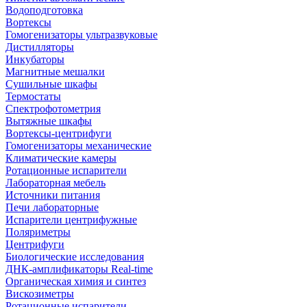
Водоподготовка
Вортексы
Гомогенизаторы ультразвуковые
Дистилляторы
Инкубаторы
Магнитные мешалки
Сушильные шкафы
Термостаты
Спектрофотометрия
Вытяжные шкафы
Вортексы-центрифуги
Гомогенизаторы механические
Климатические камеры
Ротационные испарители
Лабораторная мебель
Источники питания
Печи лабораторные
Испарители центрифужные
Поляриметры
Центрифуги
Биологические исследования
ДНК-амплификаторы Real-time
Органическая химия и синтез
Вискозиметры
Ротационные испарители