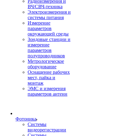
Радиоизмерения и
ВЧ/СВЧ-техника
Электроизмерения и
системы питания
Измерение
параметров
окружающей среды
Зондовые станции и
измерение
параметров
полупроводников
Метрологическое
оборудование
Оснащение рабочих
мест, пайка и
монтаж
ЭМС и измерения
параметров антенн
Фотоника
Cистемы
видеорегистрации
Системы