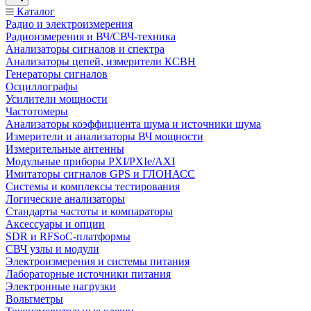
Каталог
Радио и электроизмерения
Радиоизмерения и ВЧ/СВЧ-техника
Анализаторы сигналов и спектра
Анализаторы цепей, измерители КСВН
Генераторы сигналов
Осциллографы
Усилители мощности
Частотомеры
Анализаторы коэффициента шума и источники шума
Измерители и анализаторы ВЧ мощности
Измерительные антенны
Модульные приборы PXI/PXIe/AXI
Имитаторы сигналов GPS и ГЛОНАСС
Системы и комплексы тестирования
Логические анализаторы
Стандарты частоты и компараторы
Аксессуары и опции
SDR и RFSoC‑платформы
СВЧ узлы и модули
Электроизмерения и системы питания
Лабораторные источники питания
Электронные нагрузки
Вольтметры