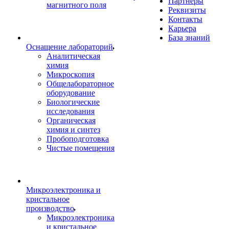
Партнеры
магнитного поля
Реквизиты
Контакты
Карьера
База знаний
Оснащение лабораторий
Аналитическая
химия
Микроскопия
Общелабораторное
оборудование
Биологические
исследования
Органическая
химия и синтез
Пробоподготовка
Чистые помещения
Микроэлектроника и
кристальное
производство
Микроэлектроника
и кристальное