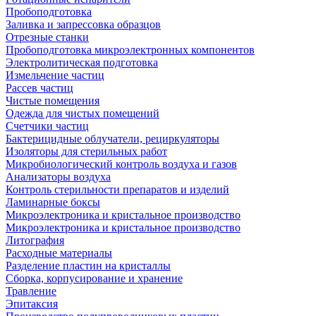
Пробоподготовка
Заливка и запрессовка образцов
Отрезные станки
Пробоподготовка микроэлектронных компонентов
Электролитическая подготовка
Измельчение частиц
Рассев частиц
Чистые помещения
Одежда для чистых помещений
Счетчики частиц
Бактерицидные облучатели, рециркуляторы
Изоляторы для стерильных работ
Микробиологический контроль воздуха и газов
Анализаторы воздуха
Контроль стерильности препаратов и изделий
Ламинарные боксы
Микроэлектроника и кристальное производство
Микроэлектроника и кристальное производство
Литография
Расходные материалы
Разделение пластин на кристаллы
Сборка, корпусирование и хранение
Травление
Эпитаксия