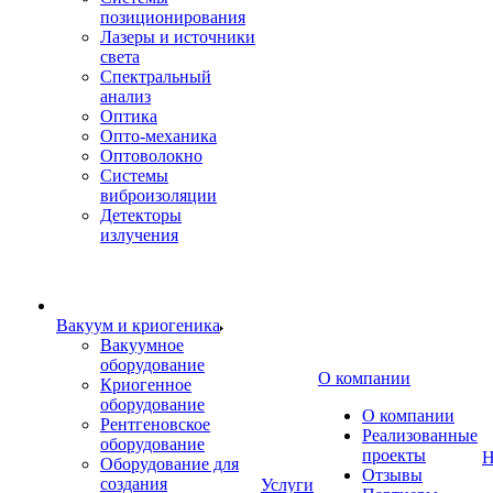
позиционирования
Лазеры и источники
света
Спектральный
анализ
Оптика
Опто-механика
Оптоволокно
Системы
виброизоляции
Детекторы
излучения
Вакуум и криогеника
Вакуумное
оборудование
О компании
Криогенное
оборудование
О компании
Рентгеновское
Реализованные
оборудование
проекты
Н
Оборудование для
Отзывы
создания
Услуги