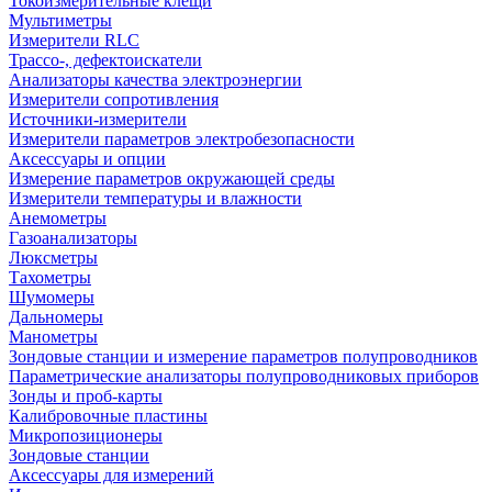
Токоизмерительные клещи
Мультиметры
Измерители RLC
Трассо-, дефектоискатели
Анализаторы качества электроэнергии
Измерители сопротивления
Источники-измерители
Измерители параметров электробезопасности
Аксессуары и опции
Измерение параметров окружающей среды
Измерители температуры и влажности
Анемометры
Газоанализаторы
Люксметры
Тахометры
Шумомеры
Дальномеры
Манометры
Зондовые станции и измерение параметров полупроводников
Параметрические анализаторы полупроводниковых приборов
Зонды и проб-карты
Калибровочные пластины
Микропозиционеры
Зондовые станции
Аксессуары для измерений