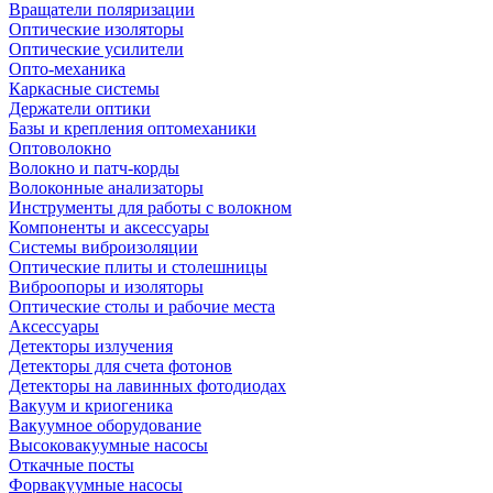
Вращатели поляризации
Оптические изоляторы
Оптические усилители
Опто-механика
Каркасные системы
Держатели оптики
Базы и крепления оптомеханики
Оптоволокно
Волокно и патч-корды
Волоконные анализаторы
Инструменты для работы с волокном
Компоненты и аксессуары
Системы виброизоляции
Оптические плиты и столешницы
Виброопоры и изоляторы
Оптические столы и рабочие места
Аксессуары
Детекторы излучения
Детекторы для счета фотонов
Детекторы на лавинных фотодиодах
Вакуум и криогеника
Вакуумное оборудование
Высоковакуумные насосы
Откачные посты
Форвакуумные насосы