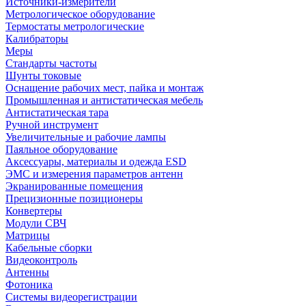
Источники-измерители
Метрологическое оборудование
Термостаты метрологические
Калибраторы
Меры
Стандарты частоты
Шунты токовые
Оснащение рабочих мест, пайка и монтаж
Промышленная и антистатическая мебель
Антистатическая тара
Ручной инструмент
Увеличительные и рабочие лампы
Паяльное оборудование
Аксессуары, материалы и одежда ESD
ЭМС и измерения параметров антенн
Экранированные помещения
Прецизионные позиционеры
Конвертеры
Модули СВЧ
Матрицы
Кабельные сборки
Видеоконтроль
Антенны
Фотоника
Cистемы видеорегистрации