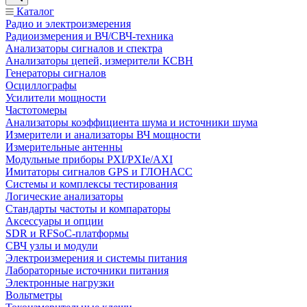
Каталог
Радио и электроизмерения
Радиоизмерения и ВЧ/СВЧ-техника
Анализаторы сигналов и спектра
Анализаторы цепей, измерители КСВН
Генераторы сигналов
Осциллографы
Усилители мощности
Частотомеры
Анализаторы коэффициента шума и источники шума
Измерители и анализаторы ВЧ мощности
Измерительные антенны
Модульные приборы PXI/PXIe/AXI
Имитаторы сигналов GPS и ГЛОНАСС
Системы и комплексы тестирования
Логические анализаторы
Стандарты частоты и компараторы
Аксессуары и опции
SDR и RFSoC‑платформы
СВЧ узлы и модули
Электроизмерения и системы питания
Лабораторные источники питания
Электронные нагрузки
Вольтметры