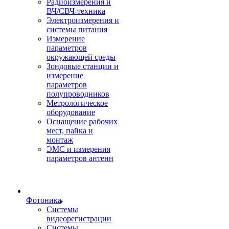
Радиоизмерения и
ВЧ/СВЧ-техника
Электроизмерения и
системы питания
Измерение
параметров
окружающей среды
Зондовые станции и
измерение
параметров
полупроводников
Метрологическое
оборудование
Оснащение рабочих
мест, пайка и
монтаж
ЭМС и измерения
параметров антенн
Фотоника
Cистемы
видеорегистрации
Системы