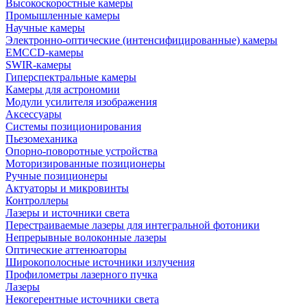
Высокоскоростные камеры
Промышленные камеры
Научные камеры
Электронно-оптические (интенсифицированные) камеры
EMCCD-камеры
SWIR-камеры
Гиперспектральные камеры
Камеры для астрономии
Модули усилителя изображения
Аксессуары
Системы позиционирования
Пьезомеханика
Опорно-поворотные устройства
Моторизированные позиционеры
Ручные позиционеры
Актуаторы и микровинты
Контроллеры
Лазеры и источники света
Перестраиваемые лазеры для интегральной фотоники
Непрерывные волоконные лазеры
Оптические аттенюаторы
Широкополосные источники излучения
Профилометры лазерного пучка
Лазеры
Некогерентные источники света