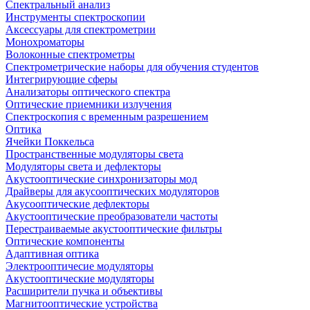
Спектральный анализ
Инструменты спектроскопии
Аксессуары для спектрометрии
Монохроматоры
Волоконные спектрометры
Спектрометрические наборы для обучения студентов
Интегрирующие сферы
Анализаторы оптического спектра
Оптические приемники излучения
Спектроскопия с временным разрешением
Оптика
Ячейки Поккельса
Пространственные модуляторы света
Модуляторы света и дефлекторы
Акустооптические синхронизаторы мод
Драйверы для акусооптических модуляторов
Акусооптические дефлекторы
Акустооптические преобразователи частоты
Перестраиваемые акустооптические фильтры
Оптические компоненты
Адаптивная оптика
Электрооптичесие модуляторы
Акустооптические модуляторы
Расширители пучка и объективы
Магнитооптические устройства