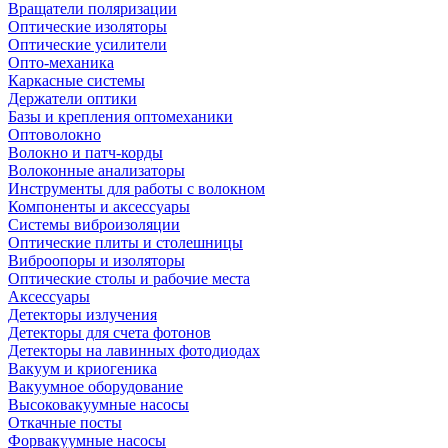
Вращатели поляризации
Оптические изоляторы
Оптические усилители
Опто-механика
Каркасные системы
Держатели оптики
Базы и крепления оптомеханики
Оптоволокно
Волокно и патч-корды
Волоконные анализаторы
Инструменты для работы с волокном
Компоненты и аксессуары
Системы виброизоляции
Оптические плиты и столешницы
Виброопоры и изоляторы
Оптические столы и рабочие места
Аксессуары
Детекторы излучения
Детекторы для счета фотонов
Детекторы на лавинных фотодиодах
Вакуум и криогеника
Вакуумное оборудование
Высоковакуумные насосы
Откачные посты
Форвакуумные насосы