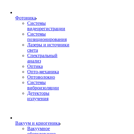
Фотоника
Cистемы
видеорегистрации
Системы
позиционирования
Лазеры и источники
света
Спектральный
анализ
Оптика
Опто-механика
Оптоволокно
Системы
виброизоляции
Детекторы
излучения
Вакуум и криогеника
Вакуумное
оборудование