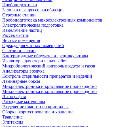
Пробоподготовка
Заливка и запрессовка образцов
Отрезные станки
Пробоподготовка микроэлектронных компонентов
Электролитическая подготовка
Измельчение частиц
Рассев частиц
Чистые помещения
Одежда для чистых помещений
Счетчики частиц
Бактерицидные облучатели, рециркуляторы
Изоляторы для стерильных работ
Микробиологический контроль воздуха и газов
Анализаторы воздуха
Контроль стерильности препаратов и изделий
Ламинарные боксы
Микроэлектроника и кристальное производство
Микроэлектроника и кристальное производство
Литография
Расходные материалы
Разделение пластин на кристаллы
Сборка, корпусирование и хранение
Травление
Эпитаксия