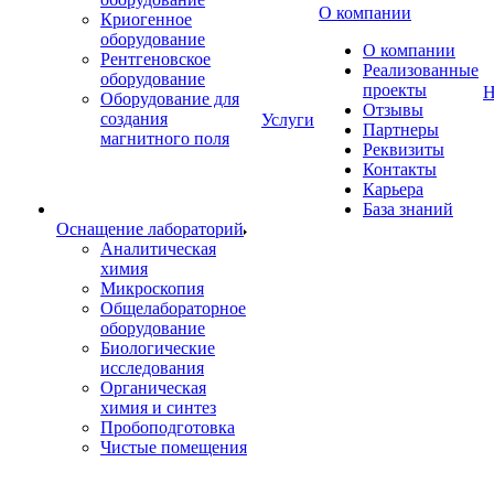
О компании
Криогенное
оборудование
О компании
Рентгеновское
Реализованные
оборудование
проекты
Н
Оборудование для
Отзывы
создания
Услуги
Партнеры
магнитного поля
Реквизиты
Контакты
Карьера
База знаний
Оснащение лабораторий
Аналитическая
химия
Микроскопия
Общелабораторное
оборудование
Биологические
исследования
Органическая
химия и синтез
Пробоподготовка
Чистые помещения