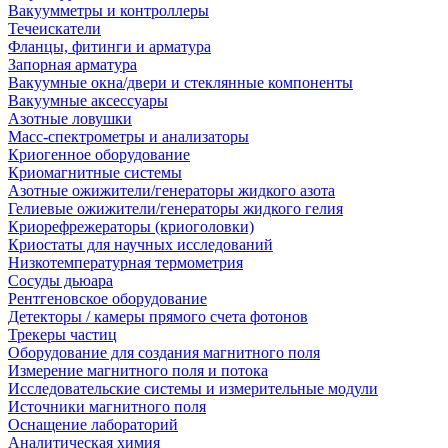
Вакуумметры и контроллеры
Течеискатели
Фланцы, фитинги и арматура
Запорная арматура
Вакуумные окна/двери и стеклянные компоненты
Вакуумные аксессуары
Азотные ловушки
Масс-спектрометры и анализаторы
Криогенное оборудование
Криомагнитные системы
Азотные ожижители/генераторы жидкого азота
Гелиевые ожижители/генераторы жидкого гелия
Криорефрежераторы (криоголовки)
Криостаты для научных исследований
Низкотемпературная термометрия
Сосуды дьюара
Рентгеновское оборудование
Детекторы / камеры прямого счета фотонов
Трекеры частиц
Оборудование для создания магнитного поля
Измерение магнитного поля и потока
Исследовательские системы и измерительные модули
Источники магнитного поля
Оснащение лабораторий
Аналитическая химия