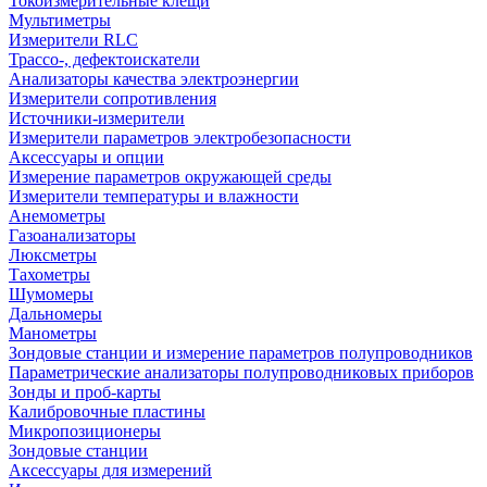
Токоизмерительные клещи
Мультиметры
Измерители RLC
Трассо-, дефектоискатели
Анализаторы качества электроэнергии
Измерители сопротивления
Источники-измерители
Измерители параметров электробезопасности
Аксессуары и опции
Измерение параметров окружающей среды
Измерители температуры и влажности
Анемометры
Газоанализаторы
Люксметры
Тахометры
Шумомеры
Дальномеры
Манометры
Зондовые станции и измерение параметров полупроводников
Параметрические анализаторы полупроводниковых приборов
Зонды и проб-карты
Калибровочные пластины
Микропозиционеры
Зондовые станции
Аксессуары для измерений