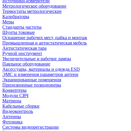
Источники-измерители
Метрологическое оборудование
Термостаты метрологические
Калибраторы
Меры
Стандарты частоты
Шунты токовые
Оснащение рабочих мест, пайка и монтаж
Промышленная и антистатическая мебель
Антистатическая тара
Ручной инструмент
Увеличительные и рабочие лампы
Паяльное оборудование
Аксессуары, материалы и одежда ESD
ЭМС и измерения параметров антенн
Экранированные помещения
Прецизионные позиционеры
Конвертеры
Модули СВЧ
Матрицы
Кабельные сборки
Видеоконтроль
Антенны
Фотоника
Cистемы видеорегистрации