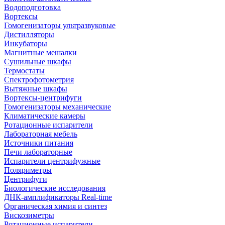
Водоподготовка
Вортексы
Гомогенизаторы ультразвуковые
Дистилляторы
Инкубаторы
Магнитные мешалки
Сушильные шкафы
Термостаты
Спектрофотометрия
Вытяжные шкафы
Вортексы-центрифуги
Гомогенизаторы механические
Климатические камеры
Ротационные испарители
Лабораторная мебель
Источники питания
Печи лабораторные
Испарители центрифужные
Поляриметры
Центрифуги
Биологические исследования
ДНК-амплификаторы Real-time
Органическая химия и синтез
Вискозиметры
Ротационные испарители