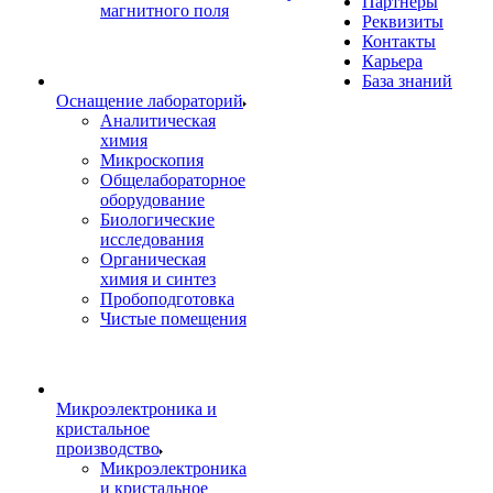
Партнеры
магнитного поля
Реквизиты
Контакты
Карьера
База знаний
Оснащение лабораторий
Аналитическая
химия
Микроскопия
Общелабораторное
оборудование
Биологические
исследования
Органическая
химия и синтез
Пробоподготовка
Чистые помещения
Микроэлектроника и
кристальное
производство
Микроэлектроника
и кристальное