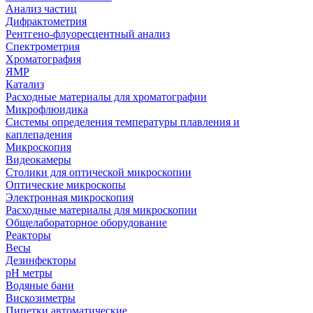
Анализ частиц
Дифрактометрия
Рентгено-флуоресцентный анализ
Спектрометрия
Хроматография
ЯМР
Катализ
Расходные материалы для хроматографии
Микрофлюидика
Системы определения температуры плавления и
каплепадения
Микроскопия
Видеокамеры
Столики для оптической микроскопии
Оптические микроскопы
Электронная микроскопия
Расходные материалы для микроскопии
Общелабораторное оборудование
Реакторы
Весы
Дезинфекторы
рН метры
Водяные бани
Вискозиметры
Пипетки автоматические