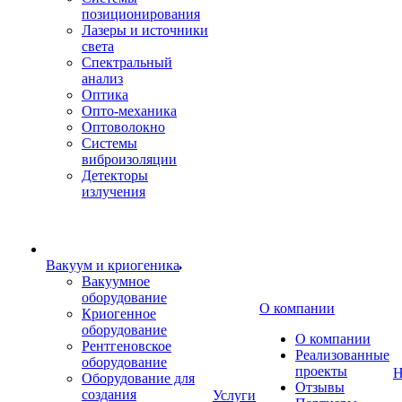
позиционирования
Лазеры и источники
света
Спектральный
анализ
Оптика
Опто-механика
Оптоволокно
Системы
виброизоляции
Детекторы
излучения
Вакуум и криогеника
Вакуумное
оборудование
О компании
Криогенное
оборудование
О компании
Рентгеновское
Реализованные
оборудование
проекты
Н
Оборудование для
Отзывы
создания
Услуги