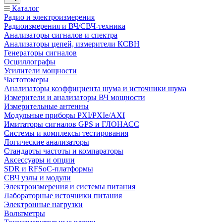
Каталог
Радио и электроизмерения
Радиоизмерения и ВЧ/СВЧ-техника
Анализаторы сигналов и спектра
Анализаторы цепей, измерители КСВН
Генераторы сигналов
Осциллографы
Усилители мощности
Частотомеры
Анализаторы коэффициента шума и источники шума
Измерители и анализаторы ВЧ мощности
Измерительные антенны
Модульные приборы PXI/PXIe/AXI
Имитаторы сигналов GPS и ГЛОНАСС
Системы и комплексы тестирования
Логические анализаторы
Стандарты частоты и компараторы
Аксессуары и опции
SDR и RFSoC‑платформы
СВЧ узлы и модули
Электроизмерения и системы питания
Лабораторные источники питания
Электронные нагрузки
Вольтметры