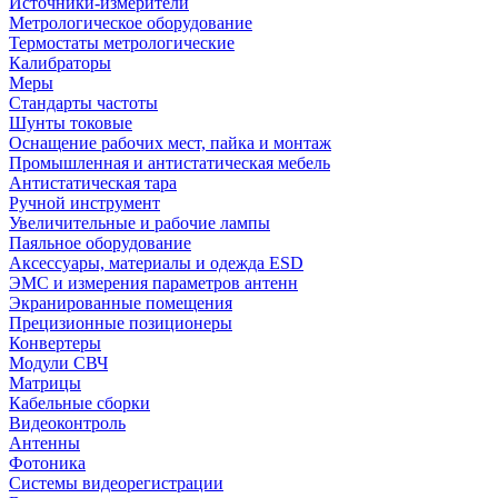
Источники-измерители
Метрологическое оборудование
Термостаты метрологические
Калибраторы
Меры
Стандарты частоты
Шунты токовые
Оснащение рабочих мест, пайка и монтаж
Промышленная и антистатическая мебель
Антистатическая тара
Ручной инструмент
Увеличительные и рабочие лампы
Паяльное оборудование
Аксессуары, материалы и одежда ESD
ЭМС и измерения параметров антенн
Экранированные помещения
Прецизионные позиционеры
Конвертеры
Модули СВЧ
Матрицы
Кабельные сборки
Видеоконтроль
Антенны
Фотоника
Cистемы видеорегистрации