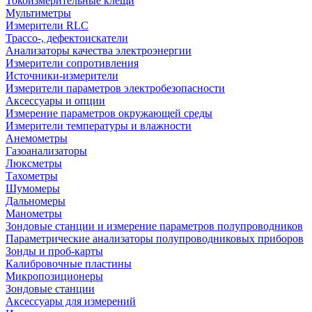
Токоизмерительные клещи
Мультиметры
Измерители RLC
Трассо-, дефектоискатели
Анализаторы качества электроэнергии
Измерители сопротивления
Источники-измерители
Измерители параметров электробезопасности
Аксессуары и опции
Измерение параметров окружающей среды
Измерители температуры и влажности
Анемометры
Газоанализаторы
Люксметры
Тахометры
Шумомеры
Дальномеры
Манометры
Зондовые станции и измерение параметров полупроводников
Параметрические анализаторы полупроводниковых приборов
Зонды и проб-карты
Калибровочные пластины
Микропозиционеры
Зондовые станции
Аксессуары для измерений