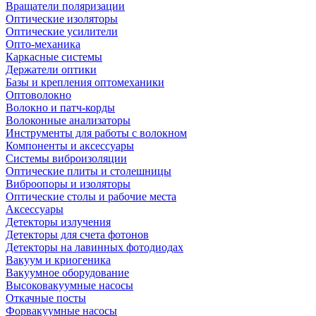
Вращатели поляризации
Оптические изоляторы
Оптические усилители
Опто-механика
Каркасные системы
Держатели оптики
Базы и крепления оптомеханики
Оптоволокно
Волокно и патч-корды
Волоконные анализаторы
Инструменты для работы с волокном
Компоненты и аксессуары
Системы виброизоляции
Оптические плиты и столешницы
Виброопоры и изоляторы
Оптические столы и рабочие места
Аксессуары
Детекторы излучения
Детекторы для счета фотонов
Детекторы на лавинных фотодиодах
Вакуум и криогеника
Вакуумное оборудование
Высоковакуумные насосы
Откачные посты
Форвакуумные насосы