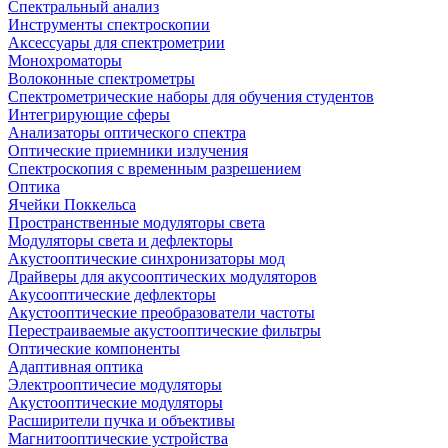
Спектральный анализ
Инструменты спектроскопии
Аксессуары для спектрометрии
Монохроматоры
Волоконные спектрометры
Спектрометрические наборы для обучения студентов
Интегрирующие сферы
Анализаторы оптического спектра
Оптические приемники излучения
Спектроскопия с временным разрешением
Оптика
Ячейки Поккельса
Пространственные модуляторы света
Модуляторы света и дефлекторы
Акустооптические синхронизаторы мод
Драйверы для акусооптических модуляторов
Акусооптические дефлекторы
Акустооптические преобразователи частоты
Перестраиваемые акустооптические фильтры
Оптические компоненты
Адаптивная оптика
Электрооптичесие модуляторы
Акустооптические модуляторы
Расширители пучка и объективы
Магнитооптические устройства