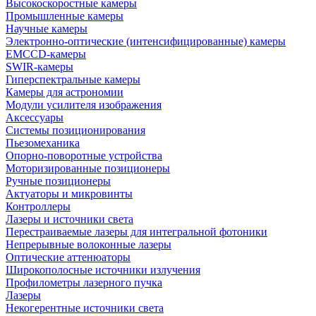
Высокоскоростные камеры
Промышленные камеры
Научные камеры
Электронно-оптические (интенсифицированные) камеры
EMCCD-камеры
SWIR-камеры
Гиперспектральные камеры
Камеры для астрономии
Модули усилителя изображения
Аксессуары
Системы позиционирования
Пьезомеханика
Опорно-поворотные устройства
Моторизированные позиционеры
Ручные позиционеры
Актуаторы и микровинты
Контроллеры
Лазеры и источники света
Перестраиваемые лазеры для интегральной фотоники
Непрерывные волоконные лазеры
Оптические аттенюаторы
Широкополосные источники излучения
Профилометры лазерного пучка
Лазеры
Некогерентные источники света