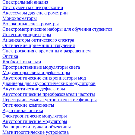
Спектральный анализ
Инструменты спектроскопии
Аксессуары для спектрометрии
Монохроматоры
Волоконные спектрометры
Спектрометрические наборы для обучения студентов
Интегрирующие сферы
Анализаторы оптического спектра
Оптические приемники излучения
Спектроскопия с временным разрешением
Оптика
Ячейки Поккельса
Пространственные модуляторы света
Модуляторы света и дефлекторы
Акустооптические синхронизаторы мод
Драйверы для акусооптических модуляторов
Акусооптические дефлекторы
Акустооптические преобразователи частоты
Перестраиваемые акустооптические фильтры
Оптические компоненты
Адаптивная оптика
Электрооптичесие модуляторы
Акустооптические модуляторы
Расширители пучка и объективы
Магнитооптические устройства