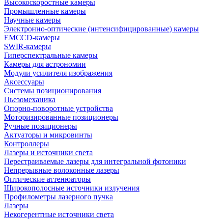
Высокоскоростные камеры
Промышленные камеры
Научные камеры
Электронно-оптические (интенсифицированные) камеры
EMCCD-камеры
SWIR-камеры
Гиперспектральные камеры
Камеры для астрономии
Модули усилителя изображения
Аксессуары
Системы позиционирования
Пьезомеханика
Опорно-поворотные устройства
Моторизированные позиционеры
Ручные позиционеры
Актуаторы и микровинты
Контроллеры
Лазеры и источники света
Перестраиваемые лазеры для интегральной фотоники
Непрерывные волоконные лазеры
Оптические аттенюаторы
Широкополосные источники излучения
Профилометры лазерного пучка
Лазеры
Некогерентные источники света