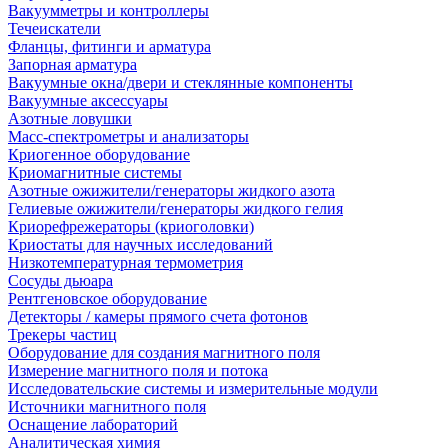
Вакуумметры и контроллеры
Течеискатели
Фланцы, фитинги и арматура
Запорная арматура
Вакуумные окна/двери и стеклянные компоненты
Вакуумные аксессуары
Азотные ловушки
Масс-спектрометры и анализаторы
Криогенное оборудование
Криомагнитные системы
Азотные ожижители/генераторы жидкого азота
Гелиевые ожижители/генераторы жидкого гелия
Криорефрежераторы (криоголовки)
Криостаты для научных исследований
Низкотемпературная термометрия
Сосуды дьюара
Рентгеновское оборудование
Детекторы / камеры прямого счета фотонов
Трекеры частиц
Оборудование для создания магнитного поля
Измерение магнитного поля и потока
Исследовательские системы и измерительные модули
Источники магнитного поля
Оснащение лабораторий
Аналитическая химия