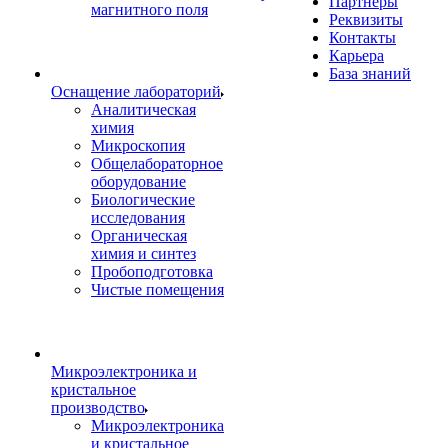
Партнеры
магнитного поля
Реквизиты
Контакты
Карьера
База знаний
Оснащение лабораторий
Аналитическая
химия
Микроскопия
Общелабораторное
оборудование
Биологические
исследования
Органическая
химия и синтез
Пробоподготовка
Чистые помещения
Микроэлектроника и
кристальное
производство
Микроэлектроника
и кристальное