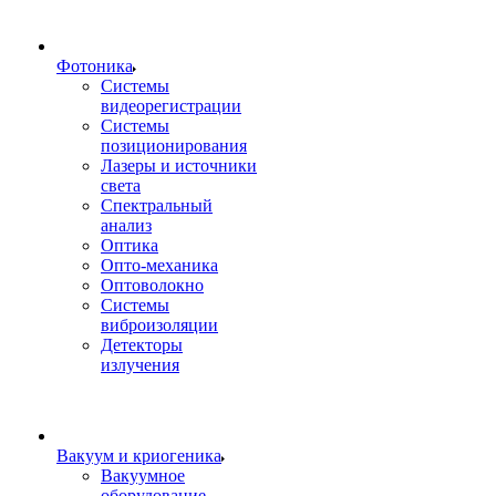
Фотоника
Cистемы
видеорегистрации
Системы
позиционирования
Лазеры и источники
света
Спектральный
анализ
Оптика
Опто-механика
Оптоволокно
Системы
виброизоляции
Детекторы
излучения
Вакуум и криогеника
Вакуумное
оборудование