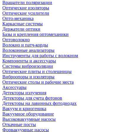
Вращатели поляризации
Оптические изоляторы
Оптические усилители
Опто-механика
Каркасные системы
Держатели оптики
Базы и крепления оптомеханики
Оптоволокно
Волокно и патч-корды
Волоконные анализаторы
Инструменты для работы с волокном
Компоненты и аксессуары
Системы виброизоляции
Оптические плиты и столешницы
Виброопоры и изоляторы
Оптические столы и рабочие места
Аксессуары
Детекторы излучения
Детекторы для счета фотонов
Детекторы на лавинных фотодиодах
Вакуум и криогеника
Вакуумное оборудование
Высоковакуумные насосы
Откачные посты
Форвакуумные насосы