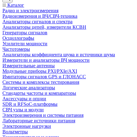
Каталог
Радио и электроизмерения
Радиоизмерения и ВЧ/СВЧ-техника
Анализаторы сигналов и спектра
Анализаторы цепей, измерители КСВН
Генераторы сигналов
Осциллографы
Усилители мощности
Частотомеры
Анализаторы коэффициента шума и источники шума
Измерители и анализаторы ВЧ мощности
Измерительные антенны
Модульные приборы PXI/PXIe/AXI
Имитаторы сигналов GPS и ГЛОНАСС
Системы и комплексы тестирования
Логические анализаторы
Стандарты частоты и компараторы
Аксессуары и опции
SDR и RFSoC‑платформы
СВЧ узлы и модули
Электроизмерения и системы питания
Лабораторные источники питания
Электронные нагрузки
Вольтметры