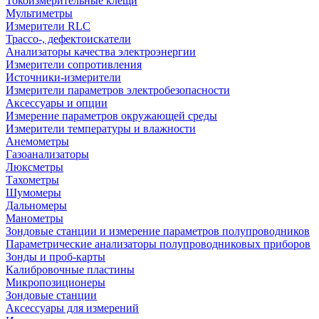
Токоизмерительные клещи
Мультиметры
Измерители RLC
Трассо-, дефектоискатели
Анализаторы качества электроэнергии
Измерители сопротивления
Источники-измерители
Измерители параметров электробезопасности
Аксессуары и опции
Измерение параметров окружающей среды
Измерители температуры и влажности
Анемометры
Газоанализаторы
Люксметры
Тахометры
Шумомеры
Дальномеры
Манометры
Зондовые станции и измерение параметров полупроводников
Параметрические анализаторы полупроводниковых приборов
Зонды и проб-карты
Калибровочные пластины
Микропозиционеры
Зондовые станции
Аксессуары для измерений