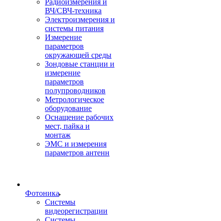
Радиоизмерения и
ВЧ/СВЧ-техника
Электроизмерения и
системы питания
Измерение
параметров
окружающей среды
Зондовые станции и
измерение
параметров
полупроводников
Метрологическое
оборудование
Оснащение рабочих
мест, пайка и
монтаж
ЭМС и измерения
параметров антенн
Фотоника
Cистемы
видеорегистрации
Системы