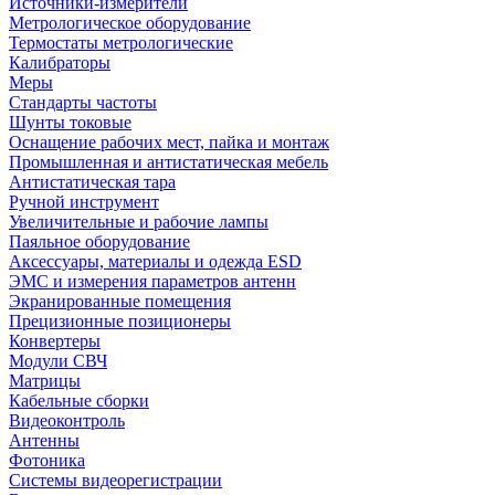
Источники-измерители
Метрологическое оборудование
Термостаты метрологические
Калибраторы
Меры
Стандарты частоты
Шунты токовые
Оснащение рабочих мест, пайка и монтаж
Промышленная и антистатическая мебель
Антистатическая тара
Ручной инструмент
Увеличительные и рабочие лампы
Паяльное оборудование
Аксессуары, материалы и одежда ESD
ЭМС и измерения параметров антенн
Экранированные помещения
Прецизионные позиционеры
Конвертеры
Модули СВЧ
Матрицы
Кабельные сборки
Видеоконтроль
Антенны
Фотоника
Cистемы видеорегистрации