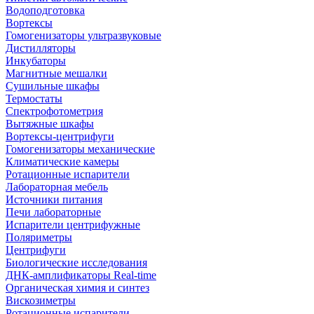
Водоподготовка
Вортексы
Гомогенизаторы ультразвуковые
Дистилляторы
Инкубаторы
Магнитные мешалки
Сушильные шкафы
Термостаты
Спектрофотометрия
Вытяжные шкафы
Вортексы-центрифуги
Гомогенизаторы механические
Климатические камеры
Ротационные испарители
Лабораторная мебель
Источники питания
Печи лабораторные
Испарители центрифужные
Поляриметры
Центрифуги
Биологические исследования
ДНК-амплификаторы Real-time
Органическая химия и синтез
Вискозиметры
Ротационные испарители