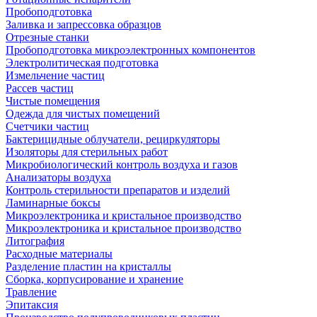
Пробоподготовка
Заливка и запрессовка образцов
Отрезные станки
Пробоподготовка микроэлектронных компонентов
Электролитическая подготовка
Измельчение частиц
Рассев частиц
Чистые помещения
Одежда для чистых помещений
Счетчики частиц
Бактерицидные облучатели, рециркуляторы
Изоляторы для стерильных работ
Микробиологический контроль воздуха и газов
Анализаторы воздуха
Контроль стерильности препаратов и изделий
Ламинарные боксы
Микроэлектроника и кристальное производство
Микроэлектроника и кристальное производство
Литография
Расходные материалы
Разделение пластин на кристаллы
Сборка, корпусирование и хранение
Травление
Эпитаксия