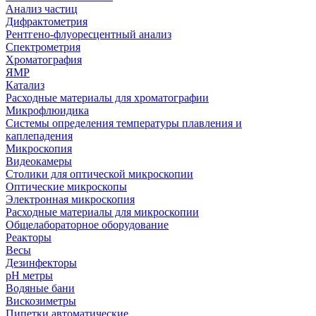
Анализ частиц
Дифрактометрия
Рентгено-флуоресцентный анализ
Спектрометрия
Хроматография
ЯМР
Катализ
Расходные материалы для хроматографии
Микрофлюидика
Системы определения температуры плавления и
каплепадения
Микроскопия
Видеокамеры
Столики для оптической микроскопии
Оптические микроскопы
Электронная микроскопия
Расходные материалы для микроскопии
Общелабораторное оборудование
Реакторы
Весы
Дезинфекторы
рН метры
Водяные бани
Вискозиметры
Пипетки автоматические