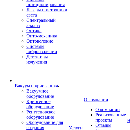
позиционирования
Лазеры и источники
света
Спектральный
анализ
Оптика
Опто-механика
Оптоволокно
Системы
виброизоляции
Детекторы
излучения
Вакуум и криогеника
Вакуумное
оборудование
О компании
Криогенное
оборудование
О компании
Рентгеновское
Реализованные
оборудование
проекты
Н
Оборудование для
Отзывы
создания
Услуги