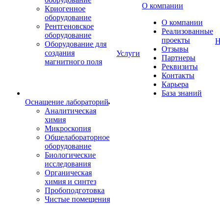
О компании
Криогенное
оборудование
О компании
Рентгеновское
Реализованные
оборудование
проекты
Н
Оборудование для
Отзывы
создания
Услуги
Партнеры
магнитного поля
Реквизиты
Контакты
Карьера
База знаний
Оснащение лабораторий
Аналитическая
химия
Микроскопия
Общелабораторное
оборудование
Биологические
исследования
Органическая
химия и синтез
Пробоподготовка
Чистые помещения