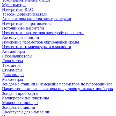
Токоизмерительные клещи
Мультиметры
Измерители RLC
Трассо-, дефектоискатели
Анализаторы качества электроэнергии
Измерители сопротивления
Источники-измерители
Измерители параметров электробезопасности
Аксессуары и опции
Измерение параметров окружающей среды
Измерители температуры и влажности
Анемометры
Газоанализаторы
Люксметры
Тахометры
Шумомеры
Дальномеры
Манометры
Зондовые станции и измерение параметров полупроводников
Параметрические анализаторы полупроводниковых приборов
Зонды и проб-карты
Калибровочные пластины
Микропозиционеры
Зондовые станции
Аксессуары для измерений