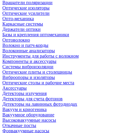
Вращатели поляризации
Оптические изоляторы
Оптические усилители
Опто-механика
Каркасные системы
Держатели оптики
Базы и крепления оптомеханики
Оптоволокно
Волокно и патч-корды
Волоконные анализаторы
Инструменты для работы с волокном
Компоненты и аксессуары
Системы виброизоляции
Оптические плиты и столешницы
Виброопоры и изоляторы
Оптические столы и рабочие места
Аксессуары
Детекторы излучения
Детекторы для счета фотонов
Детекторы на лавинных фотодиодах
Вакуум и криогеника
Вакуумное оборудование
Высоковакуумные насосы
Откачные посты
Форвакуумные насосы