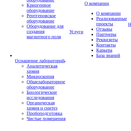
О компании
Криогенное
оборудование
О компании
Рентгеновское
Реализованные
оборудование
проекты
Н
Оборудование для
Отзывы
создания
Услуги
Партнеры
магнитного поля
Реквизиты
Контакты
Карьера
База знаний
Оснащение лабораторий
Аналитическая
химия
Микроскопия
Общелабораторное
оборудование
Биологические
исследования
Органическая
химия и синтез
Пробоподготовка
Чистые помещения