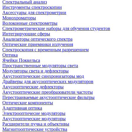
Спектральный анализ
Инструменты спектроскопии
Аксессуары для спектрометрии
Монохроматоры
Волоконные спектрометры
Спектрометрические наборы для обучения студентов
Интегрирующие сферы
Анализаторы оптического спектра
Оптические приемники излучения
Спектроскопия с временным разрешением
Оптика
Ячейки Поккельса
Пространственные модуляторы света
Модуляторы света и дефлекторы
Акустооптические синхронизаторы мод
Драйверы для акусооптических модуляторов
Акусооптические дефлекторы
Акустооптические преобразователи частоты
Перестраиваемые акустооптические фильтры
Оптические компоненты
Адаптивная оптика
Электрооптичесие модуляторы
Акустооптические модуляторы
Расширители пучка и объективы
Магнитооптические устройства