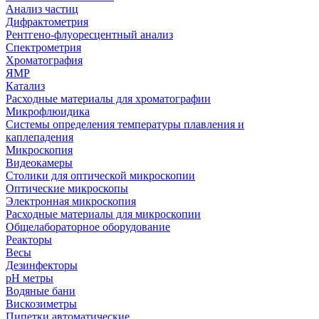
Анализ частиц
Дифрактометрия
Рентгено-флуоресцентный анализ
Спектрометрия
Хроматография
ЯМР
Катализ
Расходные материалы для хроматографии
Микрофлюидика
Системы определения температуры плавления и
каплепадения
Микроскопия
Видеокамеры
Столики для оптической микроскопии
Оптические микроскопы
Электронная микроскопия
Расходные материалы для микроскопии
Общелабораторное оборудование
Реакторы
Весы
Дезинфекторы
рН метры
Водяные бани
Вискозиметры
Пипетки автоматические