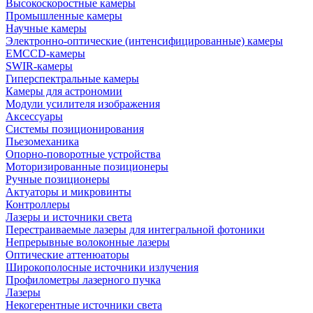
Высокоскоростные камеры
Промышленные камеры
Научные камеры
Электронно-оптические (интенсифицированные) камеры
EMCCD-камеры
SWIR-камеры
Гиперспектральные камеры
Камеры для астрономии
Модули усилителя изображения
Аксессуары
Системы позиционирования
Пьезомеханика
Опорно-поворотные устройства
Моторизированные позиционеры
Ручные позиционеры
Актуаторы и микровинты
Контроллеры
Лазеры и источники света
Перестраиваемые лазеры для интегральной фотоники
Непрерывные волоконные лазеры
Оптические аттенюаторы
Широкополосные источники излучения
Профилометры лазерного пучка
Лазеры
Некогерентные источники света