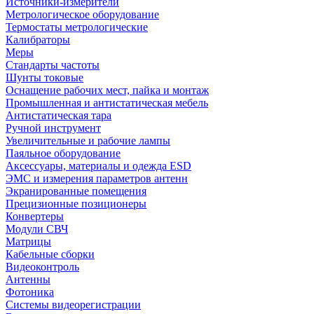
Источники-измерители
Метрологическое оборудование
Термостаты метрологические
Калибраторы
Меры
Стандарты частоты
Шунты токовые
Оснащение рабочих мест, пайка и монтаж
Промышленная и антистатическая мебель
Антистатическая тара
Ручной инструмент
Увеличительные и рабочие лампы
Паяльное оборудование
Аксессуары, материалы и одежда ESD
ЭМС и измерения параметров антенн
Экранированные помещения
Прецизионные позиционеры
Конвертеры
Модули СВЧ
Матрицы
Кабельные сборки
Видеоконтроль
Антенны
Фотоника
Cистемы видеорегистрации