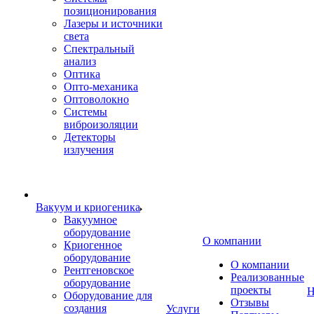
позиционирования
Лазеры и источники
света
Спектральный
анализ
Оптика
Опто-механика
Оптоволокно
Системы
виброизоляции
Детекторы
излучения
Вакуум и криогеника
Вакуумное
оборудование
О компании
Криогенное
оборудование
О компании
Рентгеновское
Реализованные
оборудование
проекты
Н
Оборудование для
Отзывы
создания
Услуги