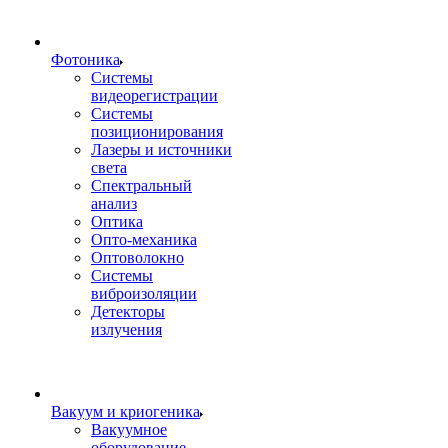
Фотоника
Cистемы
видеорегистрации
Системы
позиционирования
Лазеры и источники
света
Спектральный
анализ
Оптика
Опто-механика
Оптоволокно
Системы
виброизоляции
Детекторы
излучения
Вакуум и криогеника
Вакуумное
оборудование