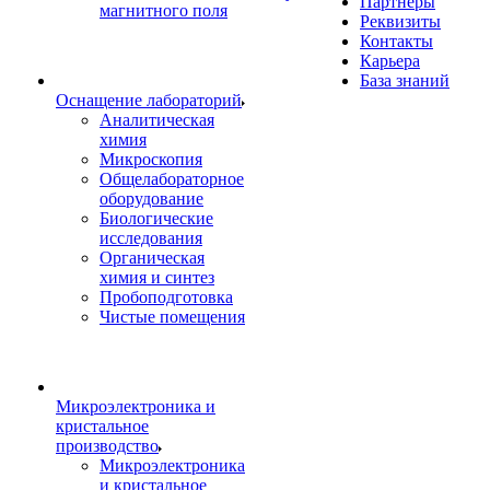
Партнеры
магнитного поля
Реквизиты
Контакты
Карьера
База знаний
Оснащение лабораторий
Аналитическая
химия
Микроскопия
Общелабораторное
оборудование
Биологические
исследования
Органическая
химия и синтез
Пробоподготовка
Чистые помещения
Микроэлектроника и
кристальное
производство
Микроэлектроника
и кристальное