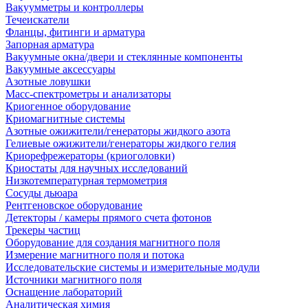
Вакуумметры и контроллеры
Течеискатели
Фланцы, фитинги и арматура
Запорная арматура
Вакуумные окна/двери и стеклянные компоненты
Вакуумные аксессуары
Азотные ловушки
Масс-спектрометры и анализаторы
Криогенное оборудование
Криомагнитные системы
Азотные ожижители/генераторы жидкого азота
Гелиевые ожижители/генераторы жидкого гелия
Криорефрежераторы (криоголовки)
Криостаты для научных исследований
Низкотемпературная термометрия
Сосуды дьюара
Рентгеновское оборудование
Детекторы / камеры прямого счета фотонов
Трекеры частиц
Оборудование для создания магнитного поля
Измерение магнитного поля и потока
Исследовательские системы и измерительные модули
Источники магнитного поля
Оснащение лабораторий
Аналитическая химия