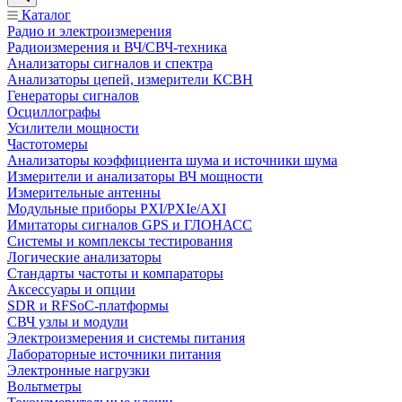
Каталог
Радио и электроизмерения
Радиоизмерения и ВЧ/СВЧ-техника
Анализаторы сигналов и спектра
Анализаторы цепей, измерители КСВН
Генераторы сигналов
Осциллографы
Усилители мощности
Частотомеры
Анализаторы коэффициента шума и источники шума
Измерители и анализаторы ВЧ мощности
Измерительные антенны
Модульные приборы PXI/PXIe/AXI
Имитаторы сигналов GPS и ГЛОНАСС
Системы и комплексы тестирования
Логические анализаторы
Стандарты частоты и компараторы
Аксессуары и опции
SDR и RFSoC‑платформы
СВЧ узлы и модули
Электроизмерения и системы питания
Лабораторные источники питания
Электронные нагрузки
Вольтметры