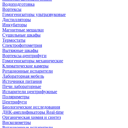
Водоподготовка
Вортексы
Гомогенизаторы ультразвуковые
Дистилляторы
Инкубаторы
Магнитные мешалки
Сушильные шкафы
Термостаты
Спектрофотометрия
Вытяжные шкафы
Вортексы-центрифуги
Гомогенизаторы механические
Климатические камеры
Ротационные испарители
Лабораторная мебель
Источники питания
Печи лабораторные
Испарители центрифужные
Поляриметры
Центрифуги
Биологические исследования
ДНК-амплификаторы Real-time
Органическая химия и синтез
Вискозиметры
Ротационные испарители