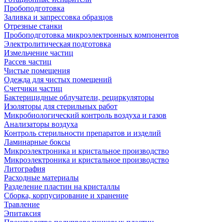
Пробоподготовка
Заливка и запрессовка образцов
Отрезные станки
Пробоподготовка микроэлектронных компонентов
Электролитическая подготовка
Измельчение частиц
Рассев частиц
Чистые помещения
Одежда для чистых помещений
Счетчики частиц
Бактерицидные облучатели, рециркуляторы
Изоляторы для стерильных работ
Микробиологический контроль воздуха и газов
Анализаторы воздуха
Контроль стерильности препаратов и изделий
Ламинарные боксы
Микроэлектроника и кристальное производство
Микроэлектроника и кристальное производство
Литография
Расходные материалы
Разделение пластин на кристаллы
Сборка, корпусирование и хранение
Травление
Эпитаксия