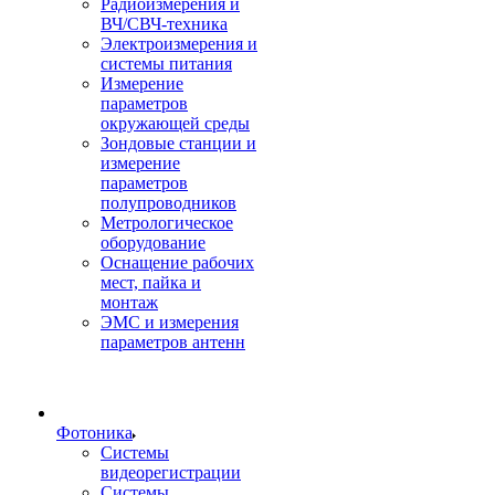
Радиоизмерения и
ВЧ/СВЧ-техника
Электроизмерения и
системы питания
Измерение
параметров
окружающей среды
Зондовые станции и
измерение
параметров
полупроводников
Метрологическое
оборудование
Оснащение рабочих
мест, пайка и
монтаж
ЭМС и измерения
параметров антенн
Фотоника
Cистемы
видеорегистрации
Системы