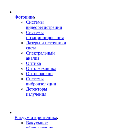
Фотоника
Cистемы
видеорегистрации
Системы
позиционирования
Лазеры и источники
света
Спектральный
анализ
Оптика
Опто-механика
Оптоволокно
Системы
виброизоляции
Детекторы
излучения
Вакуум и криогеника
Вакуумное
оборудование