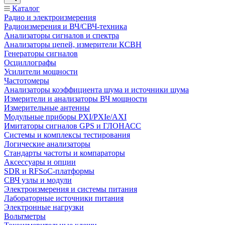
Каталог
Радио и электроизмерения
Радиоизмерения и ВЧ/СВЧ-техника
Анализаторы сигналов и спектра
Анализаторы цепей, измерители КСВН
Генераторы сигналов
Осциллографы
Усилители мощности
Частотомеры
Анализаторы коэффициента шума и источники шума
Измерители и анализаторы ВЧ мощности
Измерительные антенны
Модульные приборы PXI/PXIe/AXI
Имитаторы сигналов GPS и ГЛОНАСС
Системы и комплексы тестирования
Логические анализаторы
Стандарты частоты и компараторы
Аксессуары и опции
SDR и RFSoC‑платформы
СВЧ узлы и модули
Электроизмерения и системы питания
Лабораторные источники питания
Электронные нагрузки
Вольтметры