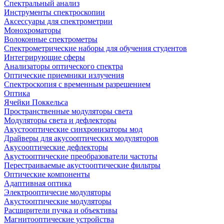
Спектральный анализ
Инструменты спектроскопии
Аксессуары для спектрометрии
Монохроматоры
Волоконные спектрометры
Спектрометрические наборы для обучения студентов
Интегрирующие сферы
Анализаторы оптического спектра
Оптические приемники излучения
Спектроскопия с временным разрешением
Оптика
Ячейки Поккельса
Пространственные модуляторы света
Модуляторы света и дефлекторы
Акустооптические синхронизаторы мод
Драйверы для акусооптических модуляторов
Акусооптические дефлекторы
Акустооптические преобразователи частоты
Перестраиваемые акустооптические фильтры
Оптические компоненты
Адаптивная оптика
Электрооптичесие модуляторы
Акустооптические модуляторы
Расширители пучка и объективы
Магнитооптические устройства