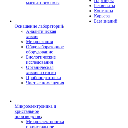
Партнеры
магнитного поля
Реквизиты
Контакты
Карьера
База знаний
Оснащение лабораторий
Аналитическая
химия
Микроскопия
Общелабораторное
оборудование
Биологические
исследования
Органическая
химия и синтез
Пробоподготовка
Чистые помещения
Микроэлектроника и
кристальное
производство
Микроэлектроника
и кристальное