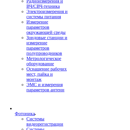
Радиоизмерения и
ВЧ/СВЧ-техника
Электроизмерения и
системы питания
Измерение
параметров
окружающей среды
Зондовые станции и
измерение
параметров
полупроводников
Метрологическое
оборудование
Оснащение рабочих
мест, пайка и
монтаж
ЭМС и измерения
параметров антенн
Фотоника
Cистемы
видеорегистрации
Системы