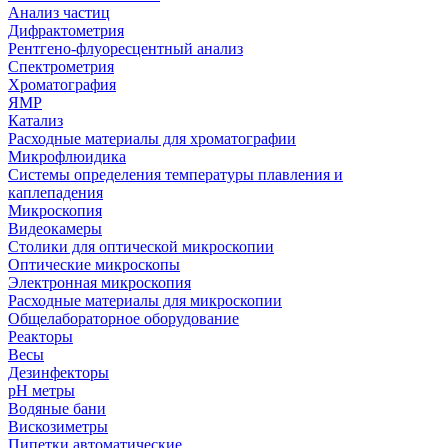
Анализ частиц
Дифрактометрия
Рентгено-флуоресцентный анализ
Спектрометрия
Хроматография
ЯМР
Катализ
Расходные материалы для хроматографии
Микрофлюидика
Системы определения температуры плавления и
каплепадения
Микроскопия
Видеокамеры
Столики для оптической микроскопии
Оптические микроскопы
Электронная микроскопия
Расходные материалы для микроскопии
Общелабораторное оборудование
Реакторы
Весы
Дезинфекторы
рН метры
Водяные бани
Вискозиметры
Пипетки автоматические