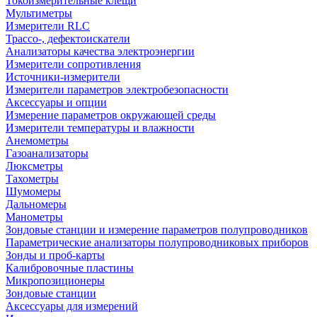
Токоизмерительные клещи
Мультиметры
Измерители RLC
Трассо-, дефектоискатели
Анализаторы качества электроэнергии
Измерители сопротивления
Источники-измерители
Измерители параметров электробезопасности
Аксессуары и опции
Измерение параметров окружающей среды
Измерители температуры и влажности
Анемометры
Газоанализаторы
Люксметры
Тахометры
Шумомеры
Дальномеры
Манометры
Зондовые станции и измерение параметров полупроводников
Параметрические анализаторы полупроводниковых приборов
Зонды и проб-карты
Калибровочные пластины
Микропозиционеры
Зондовые станции
Аксессуары для измерений