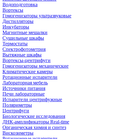
Водоподготовка
Вортексы
Гомогенизаторы ультразвуковые
Дистилляторы
Инкубаторы
Магнитные мешалки
Сушильные шкафы
Термостаты
Спектрофотометрия
Вытяжные шкафы
Вортексы-центрифуги
Гомогенизаторы механические
Климатические камеры
Ротационные испарители
Лабораторная мебель
Источники питания
Печи лабораторные
Испарители центрифужные
Поляриметры
Центрифуги
Биологические исследования
ДНК-амплификаторы Real-time
Органическая химия и синтез
Вискозиметры
Ротационные испарители