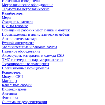
Источники-измерители
Метрологическое оборудование
Термостаты метрологические
Калибраторы
Меры
Стандарты частоты
Шунты токовые
Оснащение рабочих мест, пайка и монтаж
Промышленная и антистатическая мебель
Антистатическая тара
Ручной инструмент
Увеличительные и рабочие лампы
Паяльное оборудование
Аксессуары, материалы и одежда ESD
ЭМС и измерения параметров антенн
Экранированные помещения
Прецизионные позиционеры
Конвертеры
Модули СВЧ
Матрицы
Кабельные сборки
Видеоконтроль
Антенны
Фотоника
Cистемы видеорегистрации