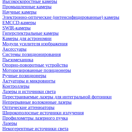
Высокоскоростные камеры
Промышленные камеры
Научные камеры
Электронно-оптические (интенсифицированные) камеры
EMCCD-камеры
SWIR-камеры
Гиперспектральные камеры
Камеры для астрономии
Модули усилителя изображения
Аксессуары
Системы позиционирования
Пьезомеханика
Опорно-поворотные устройства
Моторизированные позиционеры
Ручные позиционеры
Актуаторы и микровинты
Контроллеры
Лазеры и источники света
Перестраиваемые лазеры для интегральной фотоники
Непрерывные волоконные лазеры
Оптические аттенюаторы
Широкополосные источники излучения
Профилометры лазерного пучка
Лазеры
Некогерентные источники света