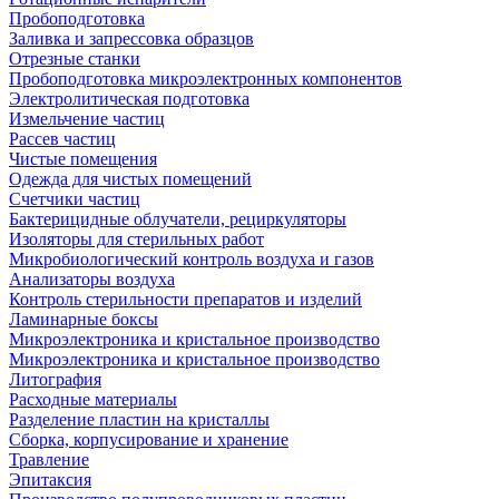
Пробоподготовка
Заливка и запрессовка образцов
Отрезные станки
Пробоподготовка микроэлектронных компонентов
Электролитическая подготовка
Измельчение частиц
Рассев частиц
Чистые помещения
Одежда для чистых помещений
Счетчики частиц
Бактерицидные облучатели, рециркуляторы
Изоляторы для стерильных работ
Микробиологический контроль воздуха и газов
Анализаторы воздуха
Контроль стерильности препаратов и изделий
Ламинарные боксы
Микроэлектроника и кристальное производство
Микроэлектроника и кристальное производство
Литография
Расходные материалы
Разделение пластин на кристаллы
Сборка, корпусирование и хранение
Травление
Эпитаксия