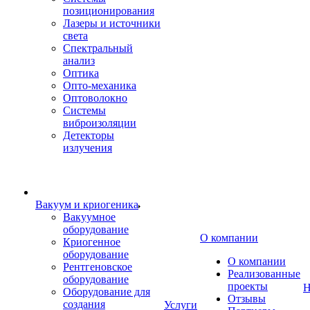
позиционирования
Лазеры и источники
света
Спектральный
анализ
Оптика
Опто-механика
Оптоволокно
Системы
виброизоляции
Детекторы
излучения
Вакуум и криогеника
Вакуумное
оборудование
О компании
Криогенное
оборудование
О компании
Рентгеновское
Реализованные
оборудование
проекты
Н
Оборудование для
Отзывы
создания
Услуги