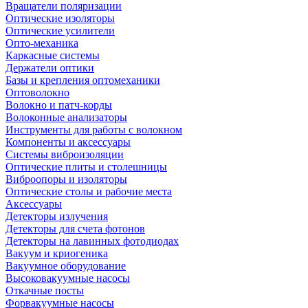
Вращатели поляризации
Оптические изоляторы
Оптические усилители
Опто-механика
Каркасные системы
Держатели оптики
Базы и крепления оптомеханики
Оптоволокно
Волокно и патч-корды
Волоконные анализаторы
Инструменты для работы с волокном
Компоненты и аксессуары
Системы виброизоляции
Оптические плиты и столешницы
Виброопоры и изоляторы
Оптические столы и рабочие места
Аксессуары
Детекторы излучения
Детекторы для счета фотонов
Детекторы на лавинных фотодиодах
Вакуум и криогеника
Вакуумное оборудование
Высоковакуумные насосы
Откачные посты
Форвакуумные насосы