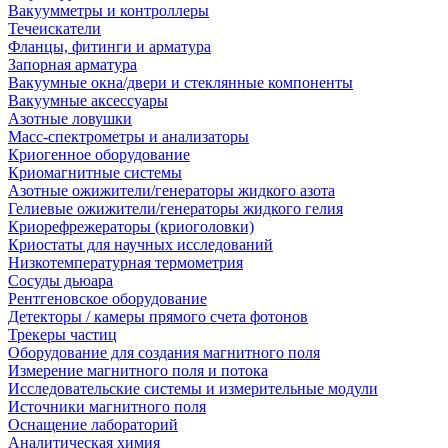
Вакуумметры и контроллеры
Течеискатели
Фланцы, фитинги и арматура
Запорная арматура
Вакуумные окна/двери и стеклянные компоненты
Вакуумные аксессуары
Азотные ловушки
Масс-спектрометры и анализаторы
Криогенное оборудование
Криомагнитные системы
Азотные ожижители/генераторы жидкого азота
Гелиевые ожижители/генераторы жидкого гелия
Криорефрежераторы (криоголовки)
Криостаты для научных исследований
Низкотемпературная термометрия
Сосуды дьюара
Рентгеновское оборудование
Детекторы / камеры прямого счета фотонов
Трекеры частиц
Оборудование для создания магнитного поля
Измерение магнитного поля и потока
Исследовательские системы и измерительные модули
Источники магнитного поля
Оснащение лабораторий
Аналитическая химия