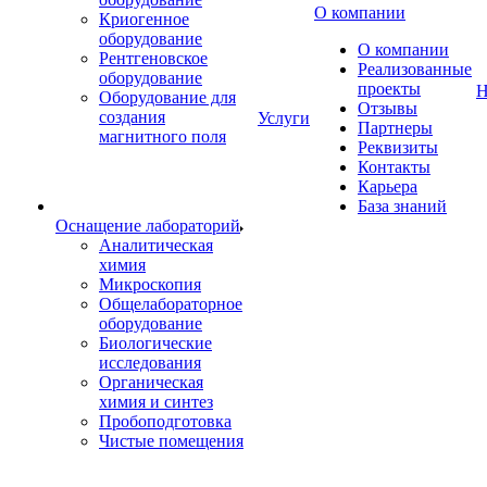
О компании
Криогенное
оборудование
О компании
Рентгеновское
Реализованные
оборудование
проекты
Н
Оборудование для
Отзывы
создания
Услуги
Партнеры
магнитного поля
Реквизиты
Контакты
Карьера
База знаний
Оснащение лабораторий
Аналитическая
химия
Микроскопия
Общелабораторное
оборудование
Биологические
исследования
Органическая
химия и синтез
Пробоподготовка
Чистые помещения