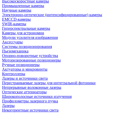
Высокоскоростные камеры
Промышленные камеры
Научные камеры
Электронно-оптические (интенсифицированные) камеры
EMCCD-камеры
SWIR-камеры
Гиперспектральные камеры
Камеры для астрономии
Модули усилителя изображения
Аксессуары
Системы позиционирования
Пьезомеханика
Опорно-поворотные устройства
Моторизированные позиционеры
Ручные позиционеры
Актуаторы и микровинты
Контроллеры
Лазеры и источники света
Перестраиваемые лазеры для интегральной фотоники
Непрерывные волоконные лазеры
Оптические аттенюаторы
Широкополосные источники излучения
Профилометры лазерного пучка
Лазеры
Некогерентные источники света