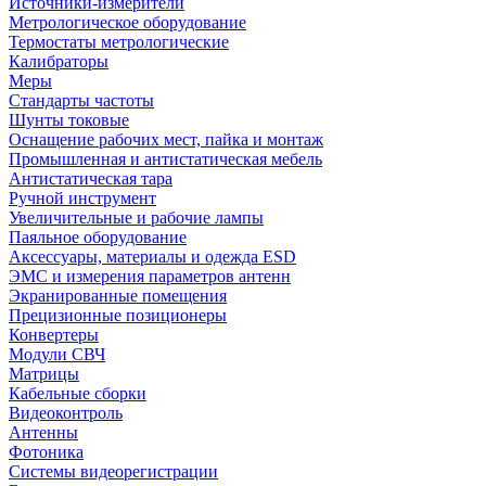
Источники-измерители
Метрологическое оборудование
Термостаты метрологические
Калибраторы
Меры
Стандарты частоты
Шунты токовые
Оснащение рабочих мест, пайка и монтаж
Промышленная и антистатическая мебель
Антистатическая тара
Ручной инструмент
Увеличительные и рабочие лампы
Паяльное оборудование
Аксессуары, материалы и одежда ESD
ЭМС и измерения параметров антенн
Экранированные помещения
Прецизионные позиционеры
Конвертеры
Модули СВЧ
Матрицы
Кабельные сборки
Видеоконтроль
Антенны
Фотоника
Cистемы видеорегистрации