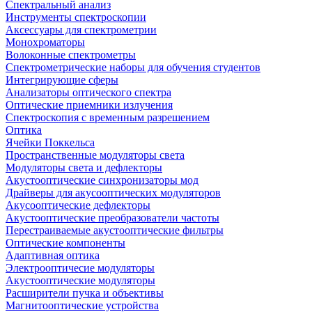
Спектральный анализ
Инструменты спектроскопии
Аксессуары для спектрометрии
Монохроматоры
Волоконные спектрометры
Спектрометрические наборы для обучения студентов
Интегрирующие сферы
Анализаторы оптического спектра
Оптические приемники излучения
Спектроскопия с временным разрешением
Оптика
Ячейки Поккельса
Пространственные модуляторы света
Модуляторы света и дефлекторы
Акустооптические синхронизаторы мод
Драйверы для акусооптических модуляторов
Акусооптические дефлекторы
Акустооптические преобразователи частоты
Перестраиваемые акустооптические фильтры
Оптические компоненты
Адаптивная оптика
Электрооптичесие модуляторы
Акустооптические модуляторы
Расширители пучка и объективы
Магнитооптические устройства