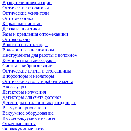
Вращатели поляризации
Оптические изоляторы
Оптические усилители
Опто-механика
Каркасные системы
Держатели оптики
Базы и крепления оптомеханики
Оптоволокно
Волокно и патч-корды
Волоконные анализаторы
Инструменты для работы с волокном
Компоненты и аксессуары
Системы виброизоляции
Оптические плиты и столешницы
Виброопоры и изоляторы
Оптические столы и рабочие места
Аксессуары
Детекторы излучения
Детекторы для счета фотонов
Детекторы на лавинных фотодиодах
Вакуум и криогеника
Вакуумное оборудование
Высоковакуумные насосы
Откачные посты
Форвакуумные насосы