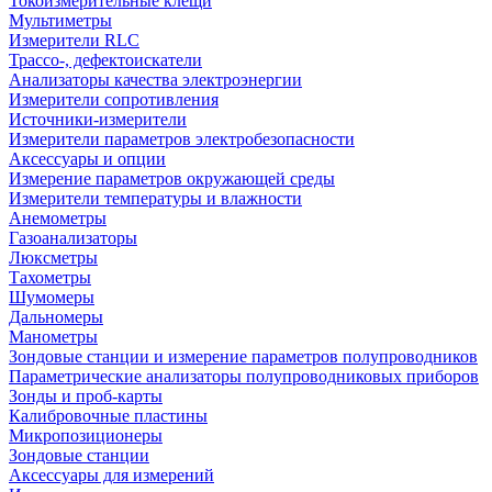
Токоизмерительные клещи
Мультиметры
Измерители RLC
Трассо-, дефектоискатели
Анализаторы качества электроэнергии
Измерители сопротивления
Источники-измерители
Измерители параметров электробезопасности
Аксессуары и опции
Измерение параметров окружающей среды
Измерители температуры и влажности
Анемометры
Газоанализаторы
Люксметры
Тахометры
Шумомеры
Дальномеры
Манометры
Зондовые станции и измерение параметров полупроводников
Параметрические анализаторы полупроводниковых приборов
Зонды и проб-карты
Калибровочные пластины
Микропозиционеры
Зондовые станции
Аксессуары для измерений