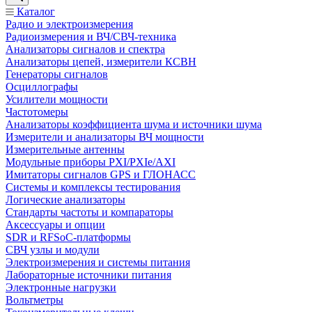
Каталог
Радио и электроизмерения
Радиоизмерения и ВЧ/СВЧ-техника
Анализаторы сигналов и спектра
Анализаторы цепей, измерители КСВН
Генераторы сигналов
Осциллографы
Усилители мощности
Частотомеры
Анализаторы коэффициента шума и источники шума
Измерители и анализаторы ВЧ мощности
Измерительные антенны
Модульные приборы PXI/PXIe/AXI
Имитаторы сигналов GPS и ГЛОНАСС
Системы и комплексы тестирования
Логические анализаторы
Стандарты частоты и компараторы
Аксессуары и опции
SDR и RFSoC‑платформы
СВЧ узлы и модули
Электроизмерения и системы питания
Лабораторные источники питания
Электронные нагрузки
Вольтметры