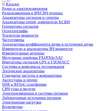
Каталог
Радио и электроизмерения
Радиоизмерения и ВЧ/СВЧ-техника
Анализаторы сигналов и спектра
Анализаторы цепей, измерители КСВН
Генераторы сигналов
Осциллографы
Усилители мощности
Частотомеры
Анализаторы коэффициента шума и источники шума
Измерители и анализаторы ВЧ мощности
Измерительные антенны
Модульные приборы PXI/PXIe/AXI
Имитаторы сигналов GPS и ГЛОНАСС
Системы и комплексы тестирования
Логические анализаторы
Стандарты частоты и компараторы
Аксессуары и опции
SDR и RFSoC‑платформы
СВЧ узлы и модули
Электроизмерения и системы питания
Лабораторные источники питания
Электронные нагрузки
Вольтметры