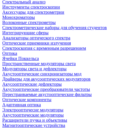
Спектральный анализ
Инструменты спектроскопии
Аксессуары для спектрометрии
Монохроматоры
Волоконные спектрометры
Спектрометрические наборы для обучения студентов
Интегрирующие сферы
Анализаторы оптического спектра
Оптические приемники излучения
Спектроскопия с временным разрешением
Оптика
Ячейки Поккельса
Пространственные модуляторы света
Модуляторы света и дефлекторы
Акустооптические синхронизаторы мод
Драйверы для акусооптических модуляторов
Акусооптические дефлекторы
Акустооптические преобразователи частоты
Перестраиваемые акустооптические фильтры
Оптические компоненты
Адаптивная оптика
Электрооптичесие модуляторы
Акустооптические модуляторы
Расширители пучка и объективы
Магнитооптические устройства