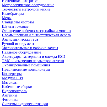
Источники-измерители
Метрологическое оборудование
Термостаты метрологические
Калибраторы
Меры
Стандарты частоты
Шунты токовые
Оснащение рабочих мест, пайка и монтаж
Промышленная и антистатическая мебель
Антистатическая тара
Ручной инструмент
Увеличительные и рабочие лампы
Паяльное оборудование
Аксессуары, материалы и одежда ESD
ЭМС и измерения параметров антенн
Экранированные помещения
Прецизионные позиционеры
Конвертеры
Модули СВЧ
Матрицы
Кабельные сборки
Видеоконтроль
Антенны
Фотоника
Cистемы видеорегистрации