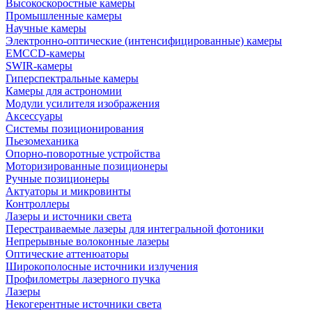
Высокоскоростные камеры
Промышленные камеры
Научные камеры
Электронно-оптические (интенсифицированные) камеры
EMCCD-камеры
SWIR-камеры
Гиперспектральные камеры
Камеры для астрономии
Модули усилителя изображения
Аксессуары
Системы позиционирования
Пьезомеханика
Опорно-поворотные устройства
Моторизированные позиционеры
Ручные позиционеры
Актуаторы и микровинты
Контроллеры
Лазеры и источники света
Перестраиваемые лазеры для интегральной фотоники
Непрерывные волоконные лазеры
Оптические аттенюаторы
Широкополосные источники излучения
Профилометры лазерного пучка
Лазеры
Некогерентные источники света