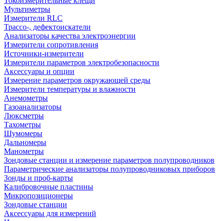
Токоизмерительные клещи
Мультиметры
Измерители RLC
Трассо-, дефектоискатели
Анализаторы качества электроэнергии
Измерители сопротивления
Источники-измерители
Измерители параметров электробезопасности
Аксессуары и опции
Измерение параметров окружающей среды
Измерители температуры и влажности
Анемометры
Газоанализаторы
Люксметры
Тахометры
Шумомеры
Дальномеры
Манометры
Зондовые станции и измерение параметров полупроводников
Параметрические анализаторы полупроводниковых приборов
Зонды и проб-карты
Калибровочные пластины
Микропозиционеры
Зондовые станции
Аксессуары для измерений