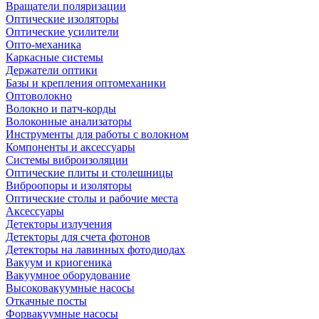
Вращатели поляризации
Оптические изоляторы
Оптические усилители
Опто-механика
Каркасные системы
Держатели оптики
Базы и крепления оптомеханики
Оптоволокно
Волокно и патч-корды
Волоконные анализаторы
Инструменты для работы с волокном
Компоненты и аксессуары
Системы виброизоляции
Оптические плиты и столешницы
Виброопоры и изоляторы
Оптические столы и рабочие места
Аксессуары
Детекторы излучения
Детекторы для счета фотонов
Детекторы на лавинных фотодиодах
Вакуум и криогеника
Вакуумное оборудование
Высоковакуумные насосы
Откачные посты
Форвакуумные насосы