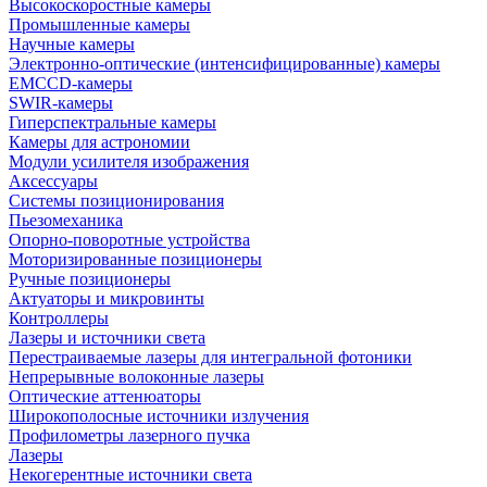
Высокоскоростные камеры
Промышленные камеры
Научные камеры
Электронно-оптические (интенсифицированные) камеры
EMCCD-камеры
SWIR-камеры
Гиперспектральные камеры
Камеры для астрономии
Модули усилителя изображения
Аксессуары
Системы позиционирования
Пьезомеханика
Опорно-поворотные устройства
Моторизированные позиционеры
Ручные позиционеры
Актуаторы и микровинты
Контроллеры
Лазеры и источники света
Перестраиваемые лазеры для интегральной фотоники
Непрерывные волоконные лазеры
Оптические аттенюаторы
Широкополосные источники излучения
Профилометры лазерного пучка
Лазеры
Некогерентные источники света