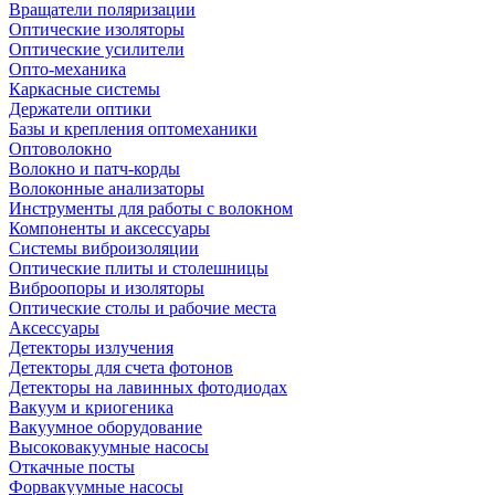
Вращатели поляризации
Оптические изоляторы
Оптические усилители
Опто-механика
Каркасные системы
Держатели оптики
Базы и крепления оптомеханики
Оптоволокно
Волокно и патч-корды
Волоконные анализаторы
Инструменты для работы с волокном
Компоненты и аксессуары
Системы виброизоляции
Оптические плиты и столешницы
Виброопоры и изоляторы
Оптические столы и рабочие места
Аксессуары
Детекторы излучения
Детекторы для счета фотонов
Детекторы на лавинных фотодиодах
Вакуум и криогеника
Вакуумное оборудование
Высоковакуумные насосы
Откачные посты
Форвакуумные насосы