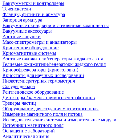
Вакуумметры и контроллеры
Течеискатели
Фланцы, фитинги и арматура
Запорная арматура
Вакуумные окна/двери и стеклянные компоненты
Вакуумные аксессуары
Азотные ловушки
Масс-спектрометры и анализаторы
Криогенное оборудование
Криомагнитные системы
Азотные ожижители/генераторы жидкого азота
Гелиевые ожижители/генераторы жидкого гелия
Криорефрежераторы (криоголовки)
Криостаты для научных исследований
Низкотемпературная термометрия
Сосуды дьюара
Рентгеновское оборудование
Детекторы / камеры прямого счета фотонов
Трекеры частиц
Оборудование для создания магнитного поля
Измерение магнитного поля и потока
Исследовательские системы и измерительные модули
Источники магнитного поля
Оснащение лабораторий
Аналитическая химия