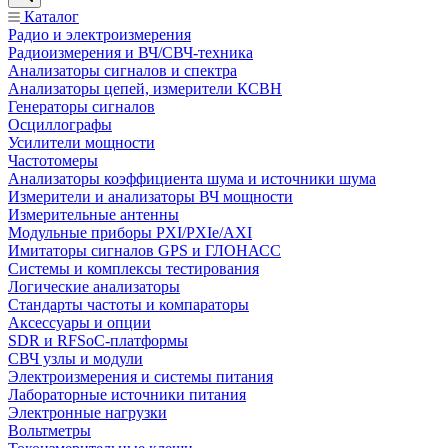
Каталог
Радио и электроизмерения
Радиоизмерения и ВЧ/СВЧ-техника
Анализаторы сигналов и спектра
Анализаторы цепей, измерители КСВН
Генераторы сигналов
Осциллографы
Усилители мощности
Частотомеры
Анализаторы коэффициента шума и источники шума
Измерители и анализаторы ВЧ мощности
Измерительные антенны
Модульные приборы PXI/PXIe/AXI
Имитаторы сигналов GPS и ГЛОНАСС
Системы и комплексы тестирования
Логические анализаторы
Стандарты частоты и компараторы
Аксессуары и опции
SDR и RFSoC‑платформы
СВЧ узлы и модули
Электроизмерения и системы питания
Лабораторные источники питания
Электронные нагрузки
Вольтметры