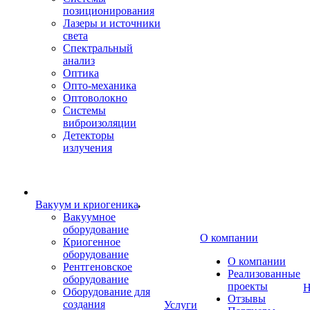
позиционирования
Лазеры и источники
света
Спектральный
анализ
Оптика
Опто-механика
Оптоволокно
Системы
виброизоляции
Детекторы
излучения
Вакуум и криогеника
Вакуумное
оборудование
О компании
Криогенное
оборудование
О компании
Рентгеновское
Реализованные
оборудование
проекты
Н
Оборудование для
Отзывы
создания
Услуги