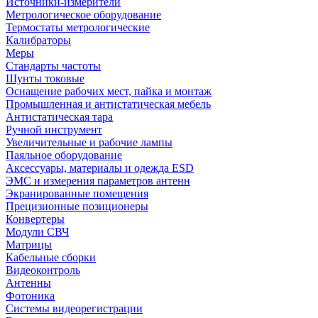
Источники-измерители
Метрологическое оборудование
Термостаты метрологические
Калибраторы
Меры
Стандарты частоты
Шунты токовые
Оснащение рабочих мест, пайка и монтаж
Промышленная и антистатическая мебель
Антистатическая тара
Ручной инструмент
Увеличительные и рабочие лампы
Паяльное оборудование
Аксессуары, материалы и одежда ESD
ЭМС и измерения параметров антенн
Экранированные помещения
Прецизионные позиционеры
Конвертеры
Модули СВЧ
Матрицы
Кабельные сборки
Видеоконтроль
Антенны
Фотоника
Cистемы видеорегистрации