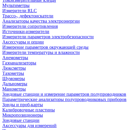
Токоизмерительные клещи
Мультиметры
Измерители RLC
Трассо-, дефектоискатели
Анализаторы качества электроэнергии
Измерители сопротивления
Источники-измерители
Измерители параметров электробезопасности
Аксессуары и опции
Измерение параметров окружающей среды
Измерители температуры и влажности
Анемометры
Газоанализаторы
Люксметры
Тахометры
Шумомеры
Дальномеры
Манометры
Зондовые станции и измерение параметров полупроводников
Параметрические анализаторы полупроводниковых приборов
Зонды и проб-карты
Калибровочные пластины
Микропозиционеры
Зондовые станции
Аксессуары для измерений