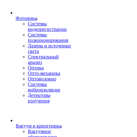
Фотоника
Cистемы
видеорегистрации
Системы
позиционирования
Лазеры и источники
света
Спектральный
анализ
Оптика
Опто-механика
Оптоволокно
Системы
виброизоляции
Детекторы
излучения
Вакуум и криогеника
Вакуумное
оборудование