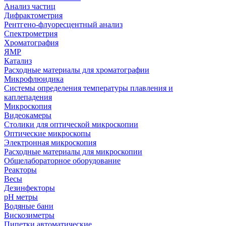
Анализ частиц
Дифрактометрия
Рентгено-флуоресцентный анализ
Спектрометрия
Хроматография
ЯМР
Катализ
Расходные материалы для хроматографии
Микрофлюидика
Системы определения температуры плавления и
каплепадения
Микроскопия
Видеокамеры
Столики для оптической микроскопии
Оптические микроскопы
Электронная микроскопия
Расходные материалы для микроскопии
Общелабораторное оборудование
Реакторы
Весы
Дезинфекторы
рН метры
Водяные бани
Вискозиметры
Пипетки автоматические