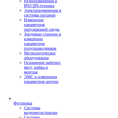
Радиоизмерения и
ВЧ/СВЧ-техника
Электроизмерения и
системы питания
Измерение
параметров
окружающей среды
Зондовые станции и
измерение
параметров
полупроводников
Метрологическое
оборудование
Оснащение рабочих
мест, пайка и
монтаж
ЭМС и измерения
параметров антенн
Фотоника
Cистемы
видеорегистрации
Системы