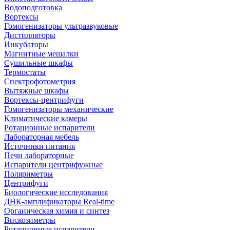
Водоподготовка
Вортексы
Гомогенизаторы ультразвуковые
Дистилляторы
Инкубаторы
Магнитные мешалки
Сушильные шкафы
Термостаты
Спектрофотометрия
Вытяжные шкафы
Вортексы-центрифуги
Гомогенизаторы механические
Климатические камеры
Ротационные испарители
Лабораторная мебель
Источники питания
Печи лабораторные
Испарители центрифужные
Поляриметры
Центрифуги
Биологические исследования
ДНК-амплификаторы Real-time
Органическая химия и синтез
Вискозиметры
Ротационные испарители