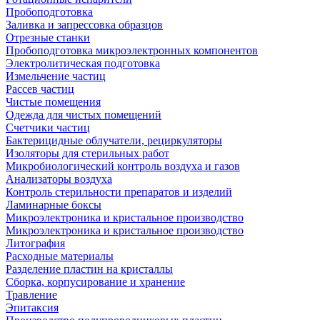
Пробоподготовка
Заливка и запрессовка образцов
Отрезные станки
Пробоподготовка микроэлектронных компонентов
Электролитическая подготовка
Измельчение частиц
Рассев частиц
Чистые помещения
Одежда для чистых помещений
Счетчики частиц
Бактерицидные облучатели, рециркуляторы
Изоляторы для стерильных работ
Микробиологический контроль воздуха и газов
Анализаторы воздуха
Контроль стерильности препаратов и изделий
Ламинарные боксы
Микроэлектроника и кристальное производство
Микроэлектроника и кристальное производство
Литография
Расходные материалы
Разделение пластин на кристаллы
Сборка, корпусирование и хранение
Травление
Эпитаксия