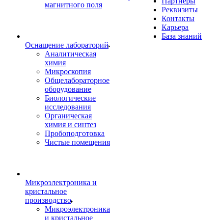
Партнеры
магнитного поля
Реквизиты
Контакты
Карьера
База знаний
Оснащение лабораторий
Аналитическая
химия
Микроскопия
Общелабораторное
оборудование
Биологические
исследования
Органическая
химия и синтез
Пробоподготовка
Чистые помещения
Микроэлектроника и
кристальное
производство
Микроэлектроника
и кристальное