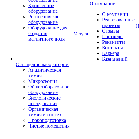
О компании
Криогенное
оборудование
О компании
Рентгеновское
Реализованные
оборудование
проекты
Н
Оборудование для
Отзывы
создания
Услуги
Партнеры
магнитного поля
Реквизиты
Контакты
Карьера
База знаний
Оснащение лабораторий
Аналитическая
химия
Микроскопия
Общелабораторное
оборудование
Биологические
исследования
Органическая
химия и синтез
Пробоподготовка
Чистые помещения