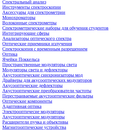
Спектральный анализ
Инструменты спектроскопии
Аксессуары для спектрометрии
Монохроматоры
Волоконные спектрометры
Спектрометрические наборы для обучения студентов
Интегрирующие сферы
Анализаторы оптического спектра
Оптические приемники излучения
Спектроскопия с временным разрешением
Оптика
Ячейки Поккельса
Пространственные модуляторы света
Модуляторы света и дефлекторы
Акустооптические синхронизаторы мод
Драйверы для акусооптических модуляторов
Акусооптические дефлекторы
Акустооптические преобразователи частоты
Перестраиваемые акустооптические фильтры
Оптические компоненты
Адаптивная оптика
Электрооптичесие модуляторы
Акустооптические модуляторы
Расширители пучка и объективы
Магнитооптические устройства