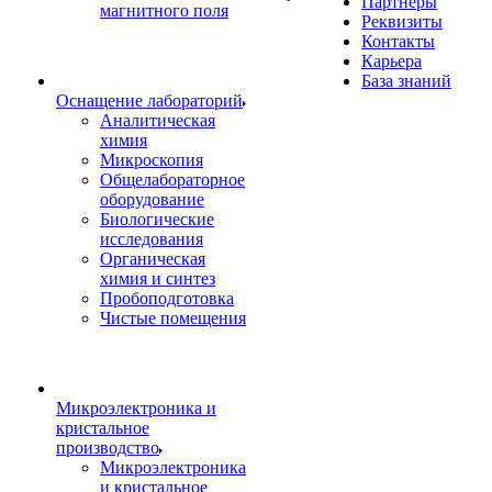
Партнеры
магнитного поля
Реквизиты
Контакты
Карьера
База знаний
Оснащение лабораторий
Аналитическая
химия
Микроскопия
Общелабораторное
оборудование
Биологические
исследования
Органическая
химия и синтез
Пробоподготовка
Чистые помещения
Микроэлектроника и
кристальное
производство
Микроэлектроника
и кристальное