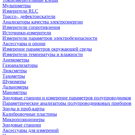
Токоизмерительные клещи
Мультиметры
Измерители RLC
Трассо-, дефектоискатели
Анализаторы качества электроэнергии
Измерители сопротивления
Источники-измерители
Измерители параметров электробезопасности
Аксессуары и опции
Измерение параметров окружающей среды
Измерители температуры и влажности
Анемометры
Газоанализаторы
Люксметры
Тахометры
Шумомеры
Дальномеры
Манометры
Зондовые станции и измерение параметров полупроводников
Параметрические анализаторы полупроводниковых приборов
Зонды и проб-карты
Калибровочные пластины
Микропозиционеры
Зондовые станции
Аксессуары для измерений