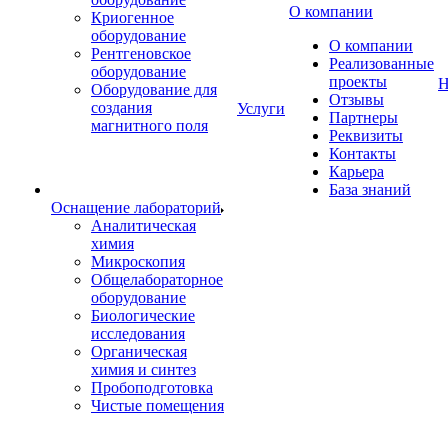
О компании
Криогенное
оборудование
О компании
Рентгеновское
Реализованные
оборудование
проекты
Н
Оборудование для
Отзывы
создания
Услуги
Партнеры
магнитного поля
Реквизиты
Контакты
Карьера
База знаний
Оснащение лабораторий
Аналитическая
химия
Микроскопия
Общелабораторное
оборудование
Биологические
исследования
Органическая
химия и синтез
Пробоподготовка
Чистые помещения