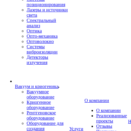
позиционирования
Лазеры и источники
света
Спектральный
анализ
Оптика
Опто-механика
Оптоволокно
Системы
виброизоляции
Детекторы
излучения
Вакуум и криогеника
Вакуумное
оборудование
О компании
Криогенное
оборудование
О компании
Рентгеновское
Реализованные
оборудование
проекты
Н
Оборудование для
Отзывы
создания
Услуги