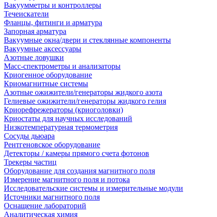
Вакуумметры и контроллеры
Течеискатели
Фланцы, фитинги и арматура
Запорная арматура
Вакуумные окна/двери и стеклянные компоненты
Вакуумные аксессуары
Азотные ловушки
Масс-спектрометры и анализаторы
Криогенное оборудование
Криомагнитные системы
Азотные ожижители/генераторы жидкого азота
Гелиевые ожижители/генераторы жидкого гелия
Криорефрежераторы (криоголовки)
Криостаты для научных исследований
Низкотемпературная термометрия
Сосуды дьюара
Рентгеновское оборудование
Детекторы / камеры прямого счета фотонов
Трекеры частиц
Оборудование для создания магнитного поля
Измерение магнитного поля и потока
Исследовательские системы и измерительные модули
Источники магнитного поля
Оснащение лабораторий
Аналитическая химия