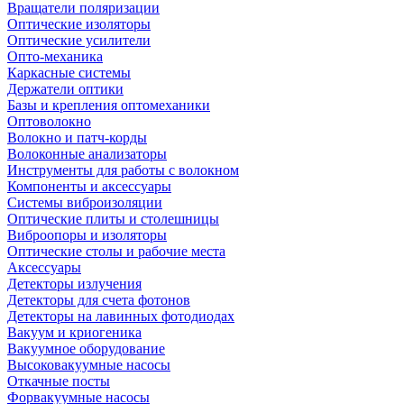
Вращатели поляризации
Оптические изоляторы
Оптические усилители
Опто-механика
Каркасные системы
Держатели оптики
Базы и крепления оптомеханики
Оптоволокно
Волокно и патч-корды
Волоконные анализаторы
Инструменты для работы с волокном
Компоненты и аксессуары
Системы виброизоляции
Оптические плиты и столешницы
Виброопоры и изоляторы
Оптические столы и рабочие места
Аксессуары
Детекторы излучения
Детекторы для счета фотонов
Детекторы на лавинных фотодиодах
Вакуум и криогеника
Вакуумное оборудование
Высоковакуумные насосы
Откачные посты
Форвакуумные насосы