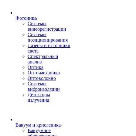
Фотоника
Cистемы
видеорегистрации
Системы
позиционирования
Лазеры и источники
света
Спектральный
анализ
Оптика
Опто-механика
Оптоволокно
Системы
виброизоляции
Детекторы
излучения
Вакуум и криогеника
Вакуумное
оборудование