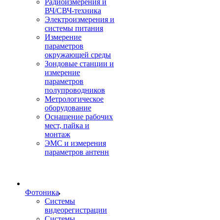
Радиоизмерения и
ВЧ/СВЧ-техника
Электроизмерения и
системы питания
Измерение
параметров
окружающей среды
Зондовые станции и
измерение
параметров
полупроводников
Метрологическое
оборудование
Оснащение рабочих
мест, пайка и
монтаж
ЭМС и измерения
параметров антенн
Фотоника
Cистемы
видеорегистрации
Системы