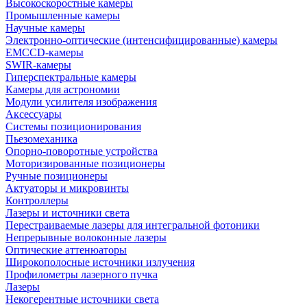
Высокоскоростные камеры
Промышленные камеры
Научные камеры
Электронно-оптические (интенсифицированные) камеры
EMCCD-камеры
SWIR-камеры
Гиперспектральные камеры
Камеры для астрономии
Модули усилителя изображения
Аксессуары
Системы позиционирования
Пьезомеханика
Опорно-поворотные устройства
Моторизированные позиционеры
Ручные позиционеры
Актуаторы и микровинты
Контроллеры
Лазеры и источники света
Перестраиваемые лазеры для интегральной фотоники
Непрерывные волоконные лазеры
Оптические аттенюаторы
Широкополосные источники излучения
Профилометры лазерного пучка
Лазеры
Некогерентные источники света