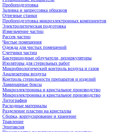
Пробоподготовка
Заливка и запрессовка образцов
Отрезные станки
Пробоподготовка микроэлектронных компонентов
Электролитическая подготовка
Измельчение частиц
Рассев частиц
Чистые помещения
Одежда для чистых помещений
Счетчики частиц
Бактерицидные облучатели, рециркуляторы
Изоляторы для стерильных работ
Микробиологический контроль воздуха и газов
Анализаторы воздуха
Контроль стерильности препаратов и изделий
Ламинарные боксы
Микроэлектроника и кристальное производство
Микроэлектроника и кристальное производство
Литография
Расходные материалы
Разделение пластин на кристаллы
Сборка, корпусирование и хранение
Травление
Эпитаксия