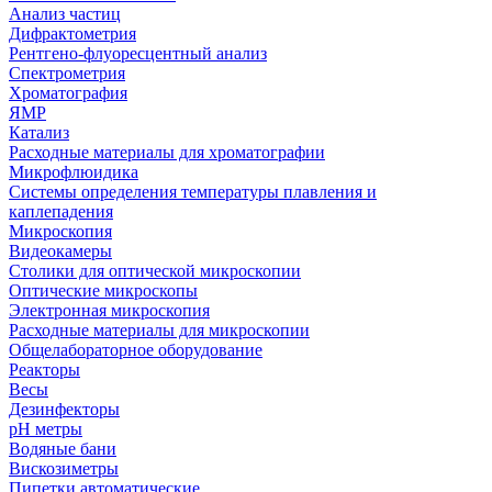
Анализ частиц
Дифрактометрия
Рентгено-флуоресцентный анализ
Спектрометрия
Хроматография
ЯМР
Катализ
Расходные материалы для хроматографии
Микрофлюидика
Системы определения температуры плавления и
каплепадения
Микроскопия
Видеокамеры
Столики для оптической микроскопии
Оптические микроскопы
Электронная микроскопия
Расходные материалы для микроскопии
Общелабораторное оборудование
Реакторы
Весы
Дезинфекторы
рН метры
Водяные бани
Вискозиметры
Пипетки автоматические