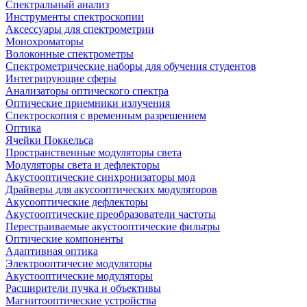
Спектральный анализ
Инструменты спектроскопии
Аксессуары для спектрометрии
Монохроматоры
Волоконные спектрометры
Спектрометрические наборы для обучения студентов
Интегрирующие сферы
Анализаторы оптического спектра
Оптические приемники излучения
Спектроскопия с временным разрешением
Оптика
Ячейки Поккельса
Пространственные модуляторы света
Модуляторы света и дефлекторы
Акустооптические синхронизаторы мод
Драйверы для акусооптических модуляторов
Акусооптические дефлекторы
Акустооптические преобразователи частоты
Перестраиваемые акустооптические фильтры
Оптические компоненты
Адаптивная оптика
Электрооптичесие модуляторы
Акустооптические модуляторы
Расширители пучка и объективы
Магнитооптические устройства