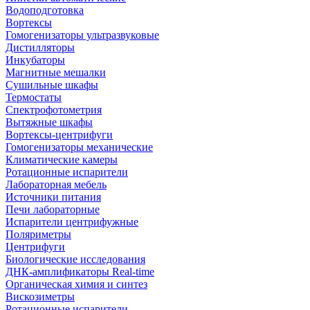
Водоподготовка
Вортексы
Гомогенизаторы ультразвуковые
Дистилляторы
Инкубаторы
Магнитные мешалки
Сушильные шкафы
Термостаты
Спектрофотометрия
Вытяжные шкафы
Вортексы-центрифуги
Гомогенизаторы механические
Климатические камеры
Ротационные испарители
Лабораторная мебель
Источники питания
Печи лабораторные
Испарители центрифужные
Поляриметры
Центрифуги
Биологические исследования
ДНК-амплификаторы Real-time
Органическая химия и синтез
Вискозиметры
Ротационные испарители