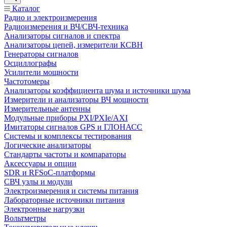
Каталог
Радио и электроизмерения
Радиоизмерения и ВЧ/СВЧ-техника
Анализаторы сигналов и спектра
Анализаторы цепей, измерители КСВН
Генераторы сигналов
Осциллографы
Усилители мощности
Частотомеры
Анализаторы коэффициента шума и источники шума
Измерители и анализаторы ВЧ мощности
Измерительные антенны
Модульные приборы PXI/PXIe/AXI
Имитаторы сигналов GPS и ГЛОНАСС
Системы и комплексы тестирования
Логические анализаторы
Стандарты частоты и компараторы
Аксессуары и опции
SDR и RFSoC‑платформы
СВЧ узлы и модули
Электроизмерения и системы питания
Лабораторные источники питания
Электронные нагрузки
Вольтметры