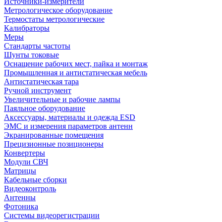
Источники-измерители
Метрологическое оборудование
Термостаты метрологические
Калибраторы
Меры
Стандарты частоты
Шунты токовые
Оснащение рабочих мест, пайка и монтаж
Промышленная и антистатическая мебель
Антистатическая тара
Ручной инструмент
Увеличительные и рабочие лампы
Паяльное оборудование
Аксессуары, материалы и одежда ESD
ЭМС и измерения параметров антенн
Экранированные помещения
Прецизионные позиционеры
Конвертеры
Модули СВЧ
Матрицы
Кабельные сборки
Видеоконтроль
Антенны
Фотоника
Cистемы видеорегистрации