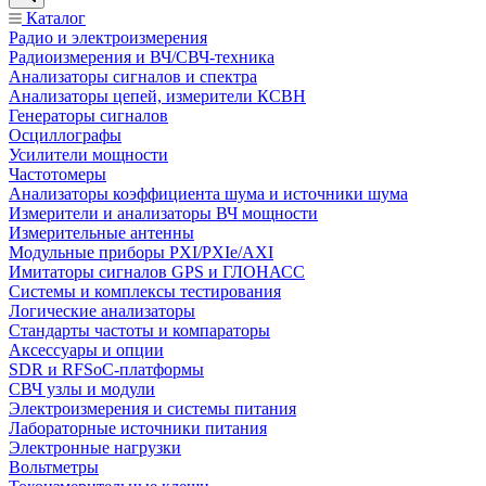
Каталог
Радио и электроизмерения
Радиоизмерения и ВЧ/СВЧ-техника
Анализаторы сигналов и спектра
Анализаторы цепей, измерители КСВН
Генераторы сигналов
Осциллографы
Усилители мощности
Частотомеры
Анализаторы коэффициента шума и источники шума
Измерители и анализаторы ВЧ мощности
Измерительные антенны
Модульные приборы PXI/PXIe/AXI
Имитаторы сигналов GPS и ГЛОНАСС
Системы и комплексы тестирования
Логические анализаторы
Стандарты частоты и компараторы
Аксессуары и опции
SDR и RFSoC‑платформы
СВЧ узлы и модули
Электроизмерения и системы питания
Лабораторные источники питания
Электронные нагрузки
Вольтметры