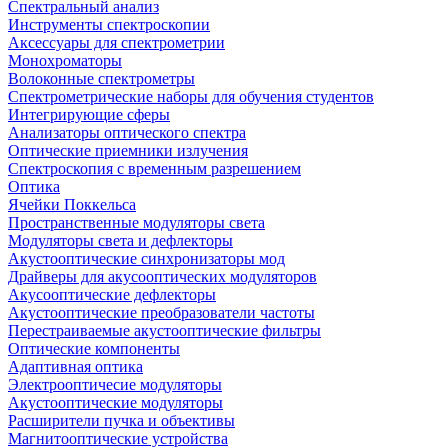
Спектральный анализ
Инструменты спектроскопии
Аксессуары для спектрометрии
Монохроматоры
Волоконные спектрометры
Спектрометрические наборы для обучения студентов
Интегрирующие сферы
Анализаторы оптического спектра
Оптические приемники излучения
Спектроскопия с временным разрешением
Оптика
Ячейки Поккельса
Пространственные модуляторы света
Модуляторы света и дефлекторы
Акустооптические синхронизаторы мод
Драйверы для акусооптических модуляторов
Акусооптические дефлекторы
Акустооптические преобразователи частоты
Перестраиваемые акустооптические фильтры
Оптические компоненты
Адаптивная оптика
Электрооптичесие модуляторы
Акустооптические модуляторы
Расширители пучка и объективы
Магнитооптические устройства