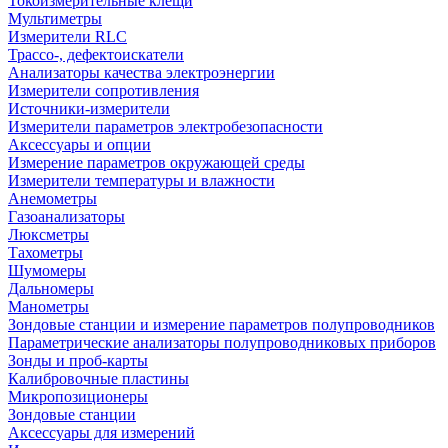
Токоизмерительные клещи
Мультиметры
Измерители RLC
Трассо-, дефектоискатели
Анализаторы качества электроэнергии
Измерители сопротивления
Источники-измерители
Измерители параметров электробезопасности
Аксессуары и опции
Измерение параметров окружающей среды
Измерители температуры и влажности
Анемометры
Газоанализаторы
Люксметры
Тахометры
Шумомеры
Дальномеры
Манометры
Зондовые станции и измерение параметров полупроводников
Параметрические анализаторы полупроводниковых приборов
Зонды и проб-карты
Калибровочные пластины
Микропозиционеры
Зондовые станции
Аксессуары для измерений