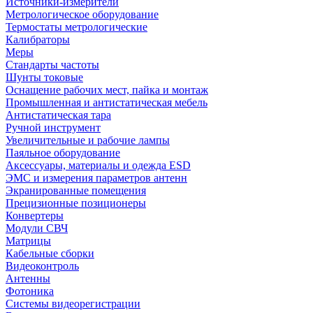
Источники-измерители
Метрологическое оборудование
Термостаты метрологические
Калибраторы
Меры
Стандарты частоты
Шунты токовые
Оснащение рабочих мест, пайка и монтаж
Промышленная и антистатическая мебель
Антистатическая тара
Ручной инструмент
Увеличительные и рабочие лампы
Паяльное оборудование
Аксессуары, материалы и одежда ESD
ЭМС и измерения параметров антенн
Экранированные помещения
Прецизионные позиционеры
Конвертеры
Модули СВЧ
Матрицы
Кабельные сборки
Видеоконтроль
Антенны
Фотоника
Cистемы видеорегистрации