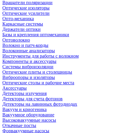
Вращатели поляризации
Оптические изоляторы
Оптические усилители
Опто-механика
Каркасные системы
Держатели оптики
Базы и крепления оптомеханики
Оптоволокно
Волокно и патч-корды
Волоконные анализаторы
Инструменты для работы с волокном
Компоненты и аксессуары
Системы виброизоляции
Оптические плиты и столешницы
Виброопоры и изоляторы
Оптические столы и рабочие места
Аксессуары
Детекторы излучения
Детекторы для счета фотонов
Детекторы на лавинных фотодиодах
Вакуум и криогеника
Вакуумное оборудование
Высоковакуумные насосы
Откачные посты
Форвакуумные насосы