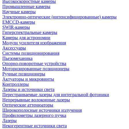
Высокоскоростные камеры
Промышленные камеры
Научные камеры
Электронно-оптические (интенсифицированные) камеры
EMCCD-камеры
SWIR-камеры
Гиперспектральные камеры
Камеры для астрономии
Модули усилителя изображения
Аксессуары
Системы позиционирования
Пьезомеханика
Опорно-поворотные устройства
Моторизированные позиционеры
Ручные позиционеры
Актуаторы и микровинты
Контроллеры
Лазеры и источники света
Перестраиваемые лазеры для интегральной фотоники
Непрерывные волоконные лазеры
Оптические аттенюаторы
Широкополосные источники излучения
Профилометры лазерного пучка
Лазеры
Некогерентные источники света