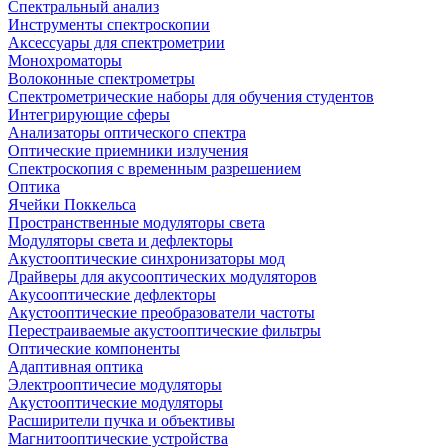
Спектральный анализ
Инструменты спектроскопии
Аксессуары для спектрометрии
Монохроматоры
Волоконные спектрометры
Спектрометрические наборы для обучения студентов
Интегрирующие сферы
Анализаторы оптического спектра
Оптические приемники излучения
Спектроскопия с временным разрешением
Оптика
Ячейки Поккельса
Пространственные модуляторы света
Модуляторы света и дефлекторы
Акустооптические синхронизаторы мод
Драйверы для акусооптических модуляторов
Акусооптические дефлекторы
Акустооптические преобразователи частоты
Перестраиваемые акустооптические фильтры
Оптические компоненты
Адаптивная оптика
Электрооптичесие модуляторы
Акустооптические модуляторы
Расширители пучка и объективы
Магнитооптические устройства