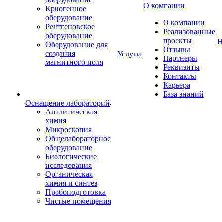
О компании
Криогенное
оборудование
О компании
Рентгеновское
Реализованные
оборудование
проекты
Н
Оборудование для
Отзывы
создания
Услуги
Партнеры
магнитного поля
Реквизиты
Контакты
Карьера
База знаний
Оснащение лабораторий
Аналитическая
химия
Микроскопия
Общелабораторное
оборудование
Биологические
исследования
Органическая
химия и синтез
Пробоподготовка
Чистые помещения