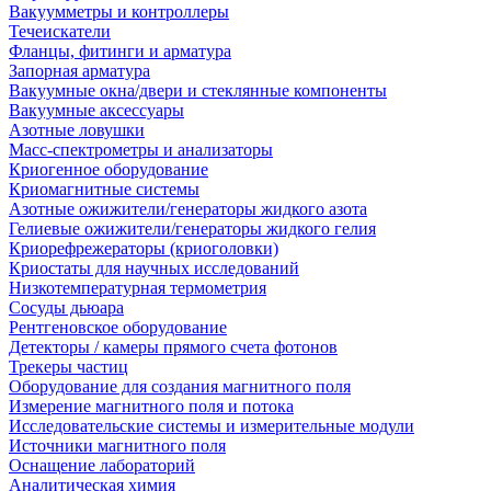
Вакуумметры и контроллеры
Течеискатели
Фланцы, фитинги и арматура
Запорная арматура
Вакуумные окна/двери и стеклянные компоненты
Вакуумные аксессуары
Азотные ловушки
Масс-спектрометры и анализаторы
Криогенное оборудование
Криомагнитные системы
Азотные ожижители/генераторы жидкого азота
Гелиевые ожижители/генераторы жидкого гелия
Криорефрежераторы (криоголовки)
Криостаты для научных исследований
Низкотемпературная термометрия
Сосуды дьюара
Рентгеновское оборудование
Детекторы / камеры прямого счета фотонов
Трекеры частиц
Оборудование для создания магнитного поля
Измерение магнитного поля и потока
Исследовательские системы и измерительные модули
Источники магнитного поля
Оснащение лабораторий
Аналитическая химия