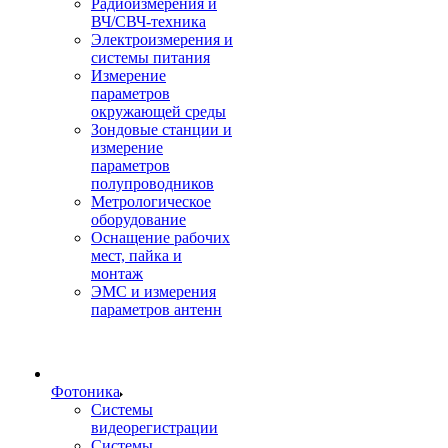
Радиоизмерения и
ВЧ/СВЧ-техника
Электроизмерения и
системы питания
Измерение
параметров
окружающей среды
Зондовые станции и
измерение
параметров
полупроводников
Метрологическое
оборудование
Оснащение рабочих
мест, пайка и
монтаж
ЭМС и измерения
параметров антенн
Фотоника
Cистемы
видеорегистрации
Системы