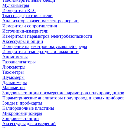
Токоизмерительные клещи
Мультиметры
Измерители RLC
Трассо-, дефектоискатели
Анализаторы качества электроэнергии
Измерители сопротивления
Источники-измерители
Измерители параметров электробезопасности
Аксессуары и опции
Измерение параметров окружающей среды
Измерители температуры и влажности
Анемометры
Газоанализаторы
Люксметры
Тахометры
Шумомеры
Дальномеры
Манометры
Зондовые станции и измерение параметров полупроводников
Параметрические анализаторы полупроводниковых приборов
Зонды и проб-карты
Калибровочные пластины
Микропозиционеры
Зондовые станции
Аксессуары для измерений