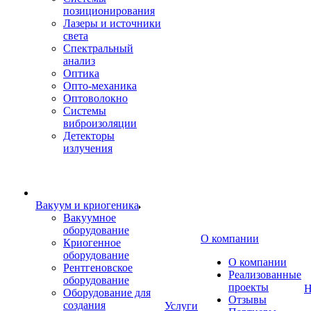
позиционирования
Лазеры и источники
света
Спектральный
анализ
Оптика
Опто-механика
Оптоволокно
Системы
виброизоляции
Детекторы
излучения
Вакуум и криогеника
Вакуумное
оборудование
О компании
Криогенное
оборудование
О компании
Рентгеновское
Реализованные
оборудование
проекты
Н
Оборудование для
Отзывы
создания
Услуги