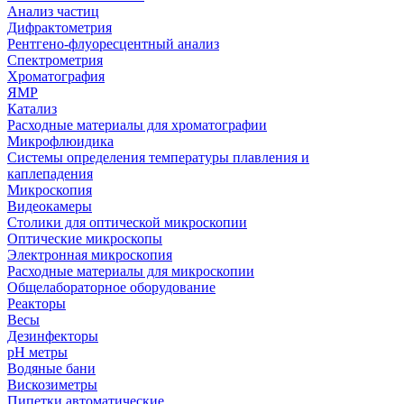
Анализ частиц
Дифрактометрия
Рентгено-флуоресцентный анализ
Спектрометрия
Хроматография
ЯМР
Катализ
Расходные материалы для хроматографии
Микрофлюидика
Системы определения температуры плавления и
каплепадения
Микроскопия
Видеокамеры
Столики для оптической микроскопии
Оптические микроскопы
Электронная микроскопия
Расходные материалы для микроскопии
Общелабораторное оборудование
Реакторы
Весы
Дезинфекторы
рН метры
Водяные бани
Вискозиметры
Пипетки автоматические