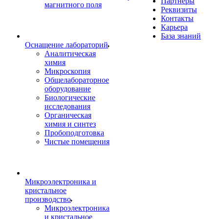
Партнеры
магнитного поля
Реквизиты
Контакты
Карьера
База знаний
Оснащение лабораторий
Аналитическая
химия
Микроскопия
Общелабораторное
оборудование
Биологические
исследования
Органическая
химия и синтез
Пробоподготовка
Чистые помещения
Микроэлектроника и
кристальное
производство
Микроэлектроника
и кристальное