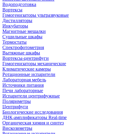
Водоподготовка
Вортексы
Гомогенизаторы ультразвуковые
Дистилляторы
Инкубаторы
Магнитные мешалки
Сушильные шкафы
Термостаты
Спектрофотометрия
Вытяжные шкафы
Вортексы-центрифуги
Гомогенизаторы механические
Климатические камеры
Ротационные испарители
Лабораторная мебель
Источники питания
Печи лабораторные
Испарители центрифужные
Поляриметры
Центрифуги
Биологические исследования
ДНК-амплификаторы Real-time
Органическая химия и синтез
Вискозиметры
Ротационные испарители