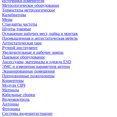
Источники-измерители
Метрологическое оборудование
Термостаты метрологические
Калибраторы
Меры
Стандарты частоты
Шунты токовые
Оснащение рабочих мест, пайка и монтаж
Промышленная и антистатическая мебель
Антистатическая тара
Ручной инструмент
Увеличительные и рабочие лампы
Паяльное оборудование
Аксессуары, материалы и одежда ESD
ЭМС и измерения параметров антенн
Экранированные помещения
Прецизионные позиционеры
Конвертеры
Модули СВЧ
Матрицы
Кабельные сборки
Видеоконтроль
Антенны
Фотоника
Cистемы видеорегистрации