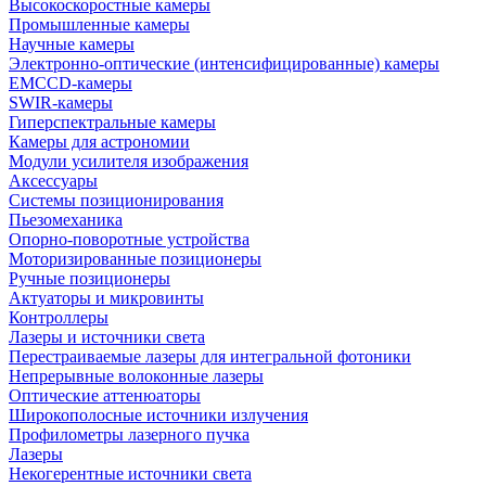
Высокоскоростные камеры
Промышленные камеры
Научные камеры
Электронно-оптические (интенсифицированные) камеры
EMCCD-камеры
SWIR-камеры
Гиперспектральные камеры
Камеры для астрономии
Модули усилителя изображения
Аксессуары
Системы позиционирования
Пьезомеханика
Опорно-поворотные устройства
Моторизированные позиционеры
Ручные позиционеры
Актуаторы и микровинты
Контроллеры
Лазеры и источники света
Перестраиваемые лазеры для интегральной фотоники
Непрерывные волоконные лазеры
Оптические аттенюаторы
Широкополосные источники излучения
Профилометры лазерного пучка
Лазеры
Некогерентные источники света