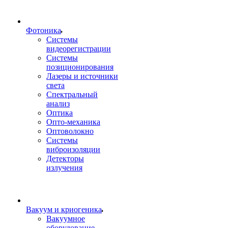
Фотоника
Cистемы
видеорегистрации
Системы
позиционирования
Лазеры и источники
света
Спектральный
анализ
Оптика
Опто-механика
Оптоволокно
Системы
виброизоляции
Детекторы
излучения
Вакуум и криогеника
Вакуумное
оборудование