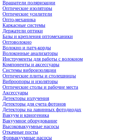
Вращатели поляризации
Оптические изоляторы
Оптические усилители
Опто-механика
Каркасные системы
Держатели оптики
Базы и крепления оптомеханики
Оптоволокно
Волокно и патч-корды
Волоконные анализаторы
Инструменты для работы с волокном
Компоненты и аксессуары
Системы виброизоляции
Оптические плиты и столешницы
Виброопоры и изоляторы
Оптические столы и рабочие места
Аксессуары
Детекторы излучения
Детекторы для счета фотонов
Детекторы на лавинных фотодиодах
Вакуум и криогеника
Вакуумное оборудование
Высоковакуумные насосы
Откачные посты
Форвакуумные насосы