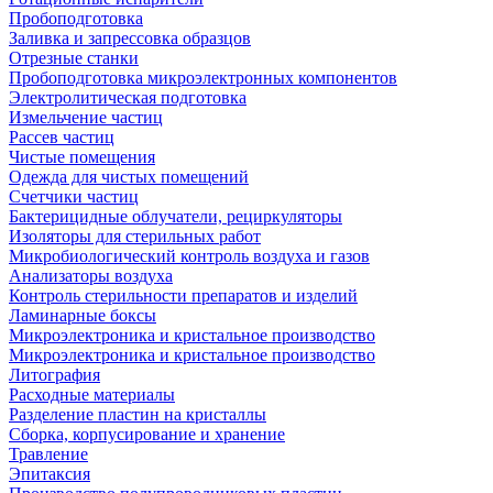
Пробоподготовка
Заливка и запрессовка образцов
Отрезные станки
Пробоподготовка микроэлектронных компонентов
Электролитическая подготовка
Измельчение частиц
Рассев частиц
Чистые помещения
Одежда для чистых помещений
Счетчики частиц
Бактерицидные облучатели, рециркуляторы
Изоляторы для стерильных работ
Микробиологический контроль воздуха и газов
Анализаторы воздуха
Контроль стерильности препаратов и изделий
Ламинарные боксы
Микроэлектроника и кристальное производство
Микроэлектроника и кристальное производство
Литография
Расходные материалы
Разделение пластин на кристаллы
Сборка, корпусирование и хранение
Травление
Эпитаксия