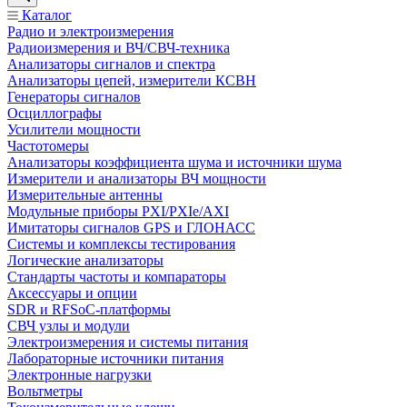
Каталог
Радио и электроизмерения
Радиоизмерения и ВЧ/СВЧ-техника
Анализаторы сигналов и спектра
Анализаторы цепей, измерители КСВН
Генераторы сигналов
Осциллографы
Усилители мощности
Частотомеры
Анализаторы коэффициента шума и источники шума
Измерители и анализаторы ВЧ мощности
Измерительные антенны
Модульные приборы PXI/PXIe/AXI
Имитаторы сигналов GPS и ГЛОНАСС
Системы и комплексы тестирования
Логические анализаторы
Стандарты частоты и компараторы
Аксессуары и опции
SDR и RFSoC‑платформы
СВЧ узлы и модули
Электроизмерения и системы питания
Лабораторные источники питания
Электронные нагрузки
Вольтметры