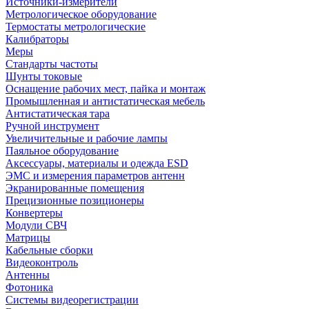
Источники-измерители
Метрологическое оборудование
Термостаты метрологические
Калибраторы
Меры
Стандарты частоты
Шунты токовые
Оснащение рабочих мест, пайка и монтаж
Промышленная и антистатическая мебель
Антистатическая тара
Ручной инструмент
Увеличительные и рабочие лампы
Паяльное оборудование
Аксессуары, материалы и одежда ESD
ЭМС и измерения параметров антенн
Экранированные помещения
Прецизионные позиционеры
Конвертеры
Модули СВЧ
Матрицы
Кабельные сборки
Видеоконтроль
Антенны
Фотоника
Cистемы видеорегистрации