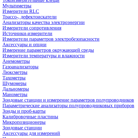
Токоизмерительные клещи
Мультиметры
Измерители RLC
Трассо-, дефектоискатели
Анализаторы качества электроэнергии
Измерители сопротивления
Источники-измерители
Измерители параметров электробезопасности
Аксессуары и опции
Измерение параметров окружающей среды
Измерители температуры и влажности
Анемометры
Газоанализаторы
Люксметры
Тахометры
Шумомеры
Дальномеры
Манометры
Зондовые станции и измерение параметров полупроводников
Параметрические анализаторы полупроводниковых приборов
Зонды и проб-карты
Калибровочные пластины
Микропозиционеры
Зондовые станции
Аксессуары для измерений