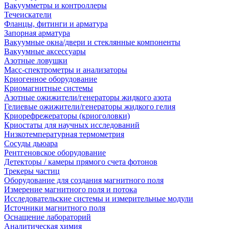
Вакуумметры и контроллеры
Течеискатели
Фланцы, фитинги и арматура
Запорная арматура
Вакуумные окна/двери и стеклянные компоненты
Вакуумные аксессуары
Азотные ловушки
Масс-спектрометры и анализаторы
Криогенное оборудование
Криомагнитные системы
Азотные ожижители/генераторы жидкого азота
Гелиевые ожижители/генераторы жидкого гелия
Криорефрежераторы (криоголовки)
Криостаты для научных исследований
Низкотемпературная термометрия
Сосуды дьюара
Рентгеновское оборудование
Детекторы / камеры прямого счета фотонов
Трекеры частиц
Оборудование для создания магнитного поля
Измерение магнитного поля и потока
Исследовательские системы и измерительные модули
Источники магнитного поля
Оснащение лабораторий
Аналитическая химия