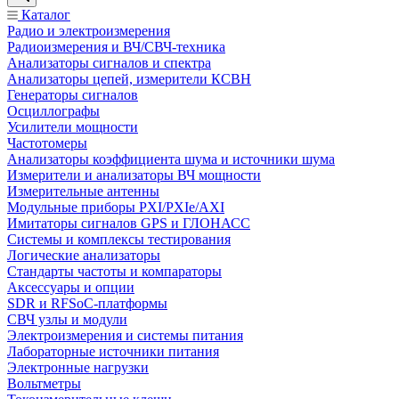
Каталог
Радио и электроизмерения
Радиоизмерения и ВЧ/СВЧ-техника
Анализаторы сигналов и спектра
Анализаторы цепей, измерители КСВН
Генераторы сигналов
Осциллографы
Усилители мощности
Частотомеры
Анализаторы коэффициента шума и источники шума
Измерители и анализаторы ВЧ мощности
Измерительные антенны
Модульные приборы PXI/PXIe/AXI
Имитаторы сигналов GPS и ГЛОНАСС
Системы и комплексы тестирования
Логические анализаторы
Стандарты частоты и компараторы
Аксессуары и опции
SDR и RFSoC‑платформы
СВЧ узлы и модули
Электроизмерения и системы питания
Лабораторные источники питания
Электронные нагрузки
Вольтметры