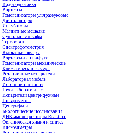
Водоподготовка
Вортексы
Гомогенизаторы ультразвуковые
Дистилляторы
Инкубаторы
Магнитные мешалки
Сушильные шкафы
Термостаты
Спектрофотометрия
Вытяжные шкафы
Вортексы-центрифуги
Гомогенизаторы механические
Климатические камеры
Ротационные испарители
Лабораторная мебель
Источники питания
Печи лабораторные
Испарители центрифужные
Поляриметры
Центрифуги
Биологические исследования
ДНК-амплификаторы Real-time
Органическая химия и синтез
Вискозиметры
Ротационные испарители