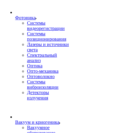
Фотоника
Cистемы
видеорегистрации
Системы
позиционирования
Лазеры и источники
света
Спектральный
анализ
Оптика
Опто-механика
Оптоволокно
Системы
виброизоляции
Детекторы
излучения
Вакуум и криогеника
Вакуумное
оборудование