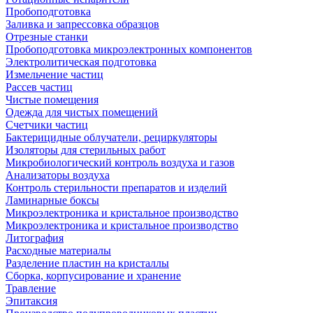
Пробоподготовка
Заливка и запрессовка образцов
Отрезные станки
Пробоподготовка микроэлектронных компонентов
Электролитическая подготовка
Измельчение частиц
Рассев частиц
Чистые помещения
Одежда для чистых помещений
Счетчики частиц
Бактерицидные облучатели, рециркуляторы
Изоляторы для стерильных работ
Микробиологический контроль воздуха и газов
Анализаторы воздуха
Контроль стерильности препаратов и изделий
Ламинарные боксы
Микроэлектроника и кристальное производство
Микроэлектроника и кристальное производство
Литография
Расходные материалы
Разделение пластин на кристаллы
Сборка, корпусирование и хранение
Травление
Эпитаксия