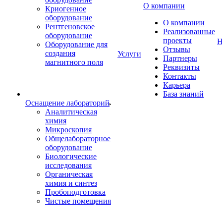
О компании
Криогенное
оборудование
О компании
Рентгеновское
Реализованные
оборудование
проекты
Н
Оборудование для
Отзывы
создания
Услуги
Партнеры
магнитного поля
Реквизиты
Контакты
Карьера
База знаний
Оснащение лабораторий
Аналитическая
химия
Микроскопия
Общелабораторное
оборудование
Биологические
исследования
Органическая
химия и синтез
Пробоподготовка
Чистые помещения