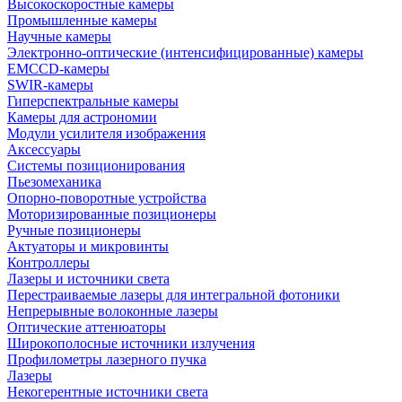
Высокоскоростные камеры
Промышленные камеры
Научные камеры
Электронно-оптические (интенсифицированные) камеры
EMCCD-камеры
SWIR-камеры
Гиперспектральные камеры
Камеры для астрономии
Модули усилителя изображения
Аксессуары
Системы позиционирования
Пьезомеханика
Опорно-поворотные устройства
Моторизированные позиционеры
Ручные позиционеры
Актуаторы и микровинты
Контроллеры
Лазеры и источники света
Перестраиваемые лазеры для интегральной фотоники
Непрерывные волоконные лазеры
Оптические аттенюаторы
Широкополосные источники излучения
Профилометры лазерного пучка
Лазеры
Некогерентные источники света