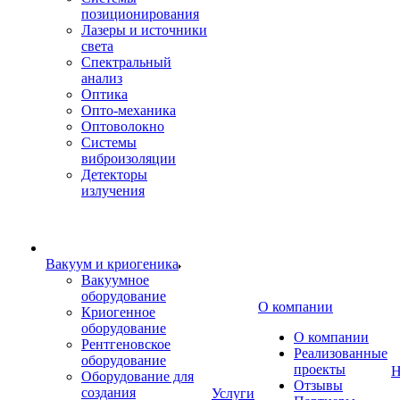
позиционирования
Лазеры и источники
света
Спектральный
анализ
Оптика
Опто-механика
Оптоволокно
Системы
виброизоляции
Детекторы
излучения
Вакуум и криогеника
Вакуумное
оборудование
О компании
Криогенное
оборудование
О компании
Рентгеновское
Реализованные
оборудование
проекты
Н
Оборудование для
Отзывы
создания
Услуги