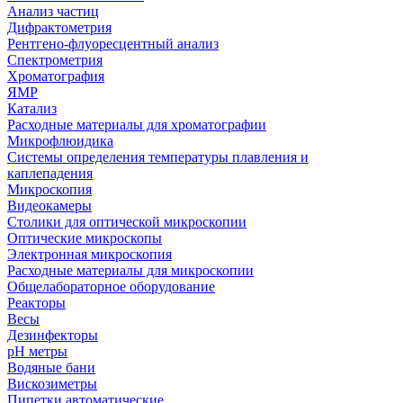
Анализ частиц
Дифрактометрия
Рентгено-флуоресцентный анализ
Спектрометрия
Хроматография
ЯМР
Катализ
Расходные материалы для хроматографии
Микрофлюидика
Системы определения температуры плавления и
каплепадения
Микроскопия
Видеокамеры
Столики для оптической микроскопии
Оптические микроскопы
Электронная микроскопия
Расходные материалы для микроскопии
Общелабораторное оборудование
Реакторы
Весы
Дезинфекторы
рН метры
Водяные бани
Вискозиметры
Пипетки автоматические