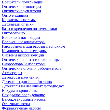
Вращатели поляризации
Оптические изоляторы
Оптические усилители
Опто-механика
Каркасные системы
Держатели оптики
Базы и крепления оптомеханики
Оптоволокно
Волокно и патч-корды
Волоконные анализаторы
Инструменты для работы с волокном
Компоненты и аксессуары
Системы виброизоляции
Оптические плиты и столешницы
Виброопоры и изоляторы
Оптические столы и рабочие места
Аксессуары
Детекторы излучения
Детекторы для счета фотонов
Детекторы на лавинных фотодиодах
Вакуум и криогеника
Вакуумное оборудование
Высоковакуумные насосы
Откачные посты
Форвакуумные насосы