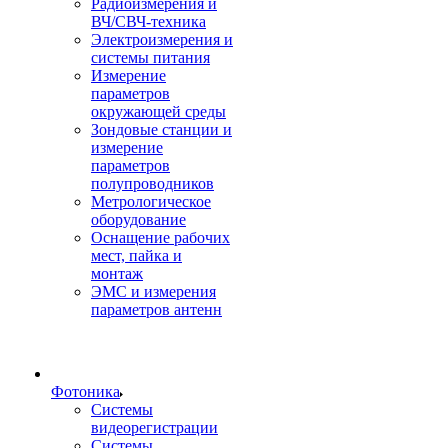
Радиоизмерения и
ВЧ/СВЧ-техника
Электроизмерения и
системы питания
Измерение
параметров
окружающей среды
Зондовые станции и
измерение
параметров
полупроводников
Метрологическое
оборудование
Оснащение рабочих
мест, пайка и
монтаж
ЭМС и измерения
параметров антенн
Фотоника
Cистемы
видеорегистрации
Системы