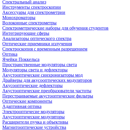
Спектральный анализ
Инструменты спектроскопии
Аксессуары для спектрометрии
Монохроматоры
Волоконные спектрометры
Спектрометрические наборы для обучения студентов
Интегрирующие сферы
Анализаторы оптического спектра
Оптические приемники излучения
Спектроскопия с временным разрешением
Оптика
Ячейки Поккельса
Пространственные модуляторы света
Модуляторы света и дефлекторы
Акустооптические синхронизаторы мод
Драйверы для акусооптических модуляторов
Акусооптические дефлекторы
Акустооптические преобразователи частоты
Перестраиваемые акустооптические фильтры
Оптические компоненты
Адаптивная оптика
Электрооптичесие модуляторы
Акустооптические модуляторы
Расширители пучка и объективы
Магнитооптические устройства