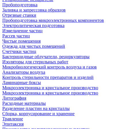
Пробоподготовка
Заливка и запрессовка образцов
Отрезные станки
Пробоподготовка микроэлектронных компонентов
Электролитическая подготовка
Измельчение частиц
Рассев частиц
Чистые помещения
Одежда для чистых помещений
Счетчики частиц
Бактерицидные облучатели, рециркуляторы
Изоляторы для стерильных работ
Микробиологический контроль воздуха и газов
Анализаторы воздуха
Контроль стерильности препаратов и изделий
Ламинарные боксы
Микроэлектроника и кристальное производство
Микроэлектроника и кристальное производство
Литография
Расходные материалы
Разделение пластин на кристаллы
Сборка, корпусирование и хранение
Травление
Эпитаксия