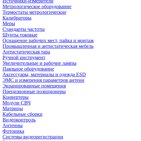
Источники-измерители
Метрологическое оборудование
Термостаты метрологические
Калибраторы
Меры
Стандарты частоты
Шунты токовые
Оснащение рабочих мест, пайка и монтаж
Промышленная и антистатическая мебель
Антистатическая тара
Ручной инструмент
Увеличительные и рабочие лампы
Паяльное оборудование
Аксессуары, материалы и одежда ESD
ЭМС и измерения параметров антенн
Экранированные помещения
Прецизионные позиционеры
Конвертеры
Модули СВЧ
Матрицы
Кабельные сборки
Видеоконтроль
Антенны
Фотоника
Cистемы видеорегистрации