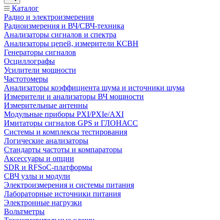
Каталог
Радио и электроизмерения
Радиоизмерения и ВЧ/СВЧ-техника
Анализаторы сигналов и спектра
Анализаторы цепей, измерители КСВН
Генераторы сигналов
Осциллографы
Усилители мощности
Частотомеры
Анализаторы коэффициента шума и источники шума
Измерители и анализаторы ВЧ мощности
Измерительные антенны
Модульные приборы PXI/PXIe/AXI
Имитаторы сигналов GPS и ГЛОНАСС
Системы и комплексы тестирования
Логические анализаторы
Стандарты частоты и компараторы
Аксессуары и опции
SDR и RFSoC‑платформы
СВЧ узлы и модули
Электроизмерения и системы питания
Лабораторные источники питания
Электронные нагрузки
Вольтметры