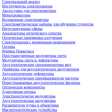
Спектральный анализ
Инструменты спектроскопии
Аксессуары для спектрометрии
Монохроматоры
Волоконные спектрометры
Спектрометрические наборы для обучения студентов
Интегрирующие сферы
Анализаторы оптического спектра
Оптические приемники излучения
Спектроскопия с временным разрешением
Оптика
Ячейки Поккельса
Пространственные модуляторы света
Модуляторы света и дефлекторы
Акустооптические синхронизаторы мод
Драйверы для акусооптических модуляторов
Акусооптические дефлекторы
Акустооптические преобразователи частоты
Перестраиваемые акустооптические фильтры
Оптические компоненты
Адаптивная оптика
Электрооптичесие модуляторы
Акустооптические модуляторы
Расширители пучка и объективы
Магнитооптические устройства