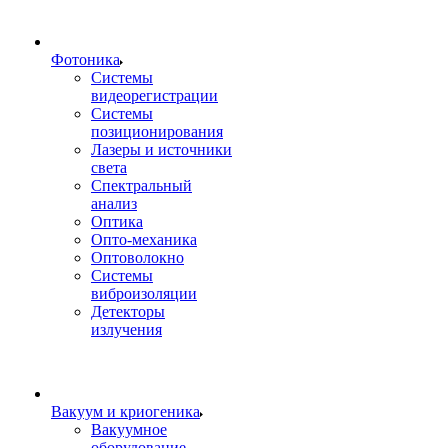
Фотоника
Cистемы
видеорегистрации
Системы
позиционирования
Лазеры и источники
света
Спектральный
анализ
Оптика
Опто-механика
Оптоволокно
Системы
виброизоляции
Детекторы
излучения
Вакуум и криогеника
Вакуумное
оборудование