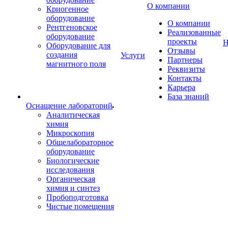
О компании
Криогенное
оборудование
О компании
Рентгеновское
Реализованные
оборудование
проекты
Н
Оборудование для
Отзывы
создания
Услуги
Партнеры
магнитного поля
Реквизиты
Контакты
Карьера
База знаний
Оснащение лабораторий
Аналитическая
химия
Микроскопия
Общелабораторное
оборудование
Биологические
исследования
Органическая
химия и синтез
Пробоподготовка
Чистые помещения