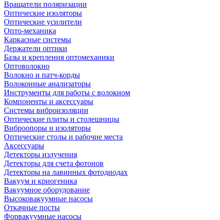
Вращатели поляризации
Оптические изоляторы
Оптические усилители
Опто-механика
Каркасные системы
Держатели оптики
Базы и крепления оптомеханики
Оптоволокно
Волокно и патч-корды
Волоконные анализаторы
Инструменты для работы с волокном
Компоненты и аксессуары
Системы виброизоляции
Оптические плиты и столешницы
Виброопоры и изоляторы
Оптические столы и рабочие места
Аксессуары
Детекторы излучения
Детекторы для счета фотонов
Детекторы на лавинных фотодиодах
Вакуум и криогеника
Вакуумное оборудование
Высоковакуумные насосы
Откачные посты
Форвакуумные насосы