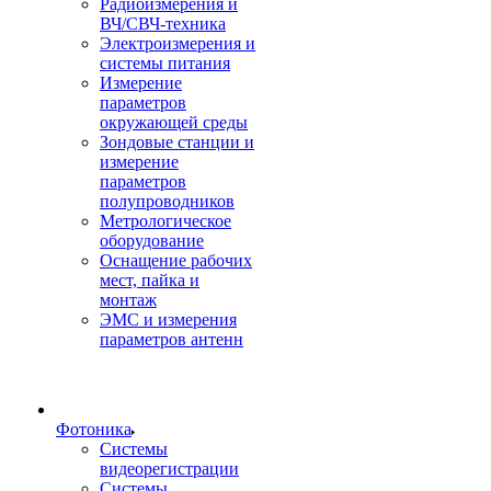
Радиоизмерения и
ВЧ/СВЧ-техника
Электроизмерения и
системы питания
Измерение
параметров
окружающей среды
Зондовые станции и
измерение
параметров
полупроводников
Метрологическое
оборудование
Оснащение рабочих
мест, пайка и
монтаж
ЭМС и измерения
параметров антенн
Фотоника
Cистемы
видеорегистрации
Системы