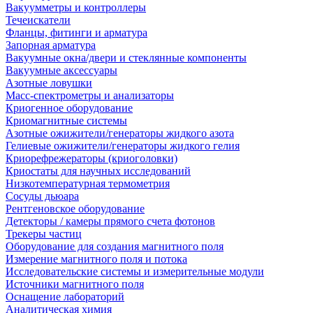
Вакуумметры и контроллеры
Течеискатели
Фланцы, фитинги и арматура
Запорная арматура
Вакуумные окна/двери и стеклянные компоненты
Вакуумные аксессуары
Азотные ловушки
Масс-спектрометры и анализаторы
Криогенное оборудование
Криомагнитные системы
Азотные ожижители/генераторы жидкого азота
Гелиевые ожижители/генераторы жидкого гелия
Криорефрежераторы (криоголовки)
Криостаты для научных исследований
Низкотемпературная термометрия
Сосуды дьюара
Рентгеновское оборудование
Детекторы / камеры прямого счета фотонов
Трекеры частиц
Оборудование для создания магнитного поля
Измерение магнитного поля и потока
Исследовательские системы и измерительные модули
Источники магнитного поля
Оснащение лабораторий
Аналитическая химия