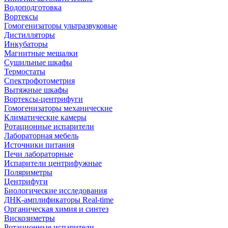
Водоподготовка
Вортексы
Гомогенизаторы ультразвуковые
Дистилляторы
Инкубаторы
Магнитные мешалки
Сушильные шкафы
Термостаты
Спектрофотометрия
Вытяжные шкафы
Вортексы-центрифуги
Гомогенизаторы механические
Климатические камеры
Ротационные испарители
Лабораторная мебель
Источники питания
Печи лабораторные
Испарители центрифужные
Поляриметры
Центрифуги
Биологические исследования
ДНК-амплификаторы Real-time
Органическая химия и синтез
Вискозиметры
Ротационные испарители