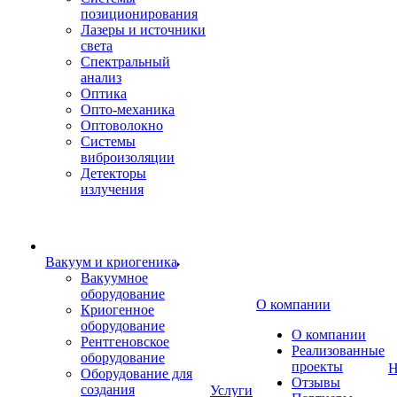
позиционирования
Лазеры и источники
света
Спектральный
анализ
Оптика
Опто-механика
Оптоволокно
Системы
виброизоляции
Детекторы
излучения
Вакуум и криогеника
Вакуумное
оборудование
О компании
Криогенное
оборудование
О компании
Рентгеновское
Реализованные
оборудование
проекты
Н
Оборудование для
Отзывы
создания
Услуги