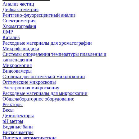
Анализ частиц
Дифрактометрия
Рентгено-флуоресцентный анализ
Спектрометрия
Хроматография
ЯМР
Катализ
Расходные материалы для хроматографии
Микрофлюидика
Системы определения температуры плавления и
каплепадения
Микроскопия
Видеокамеры
Столики для оптической микроскопии
Оптические микроскопы
Электронная микроскопия
Расходные материалы для микроскопии
Общелабораторное оборудование
Реакторы
Весы
Дезинфекторы
рН метры
Водяные бани
Вискозиметры
Пипетки автоматические