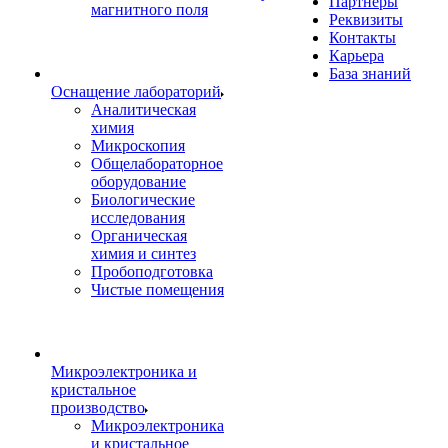
Партнеры
магнитного поля
Реквизиты
Контакты
Карьера
База знаний
Оснащение лабораторий
Аналитическая
химия
Микроскопия
Общелабораторное
оборудование
Биологические
исследования
Органическая
химия и синтез
Пробоподготовка
Чистые помещения
Микроэлектроника и
кристальное
производство
Микроэлектроника
и кристальное