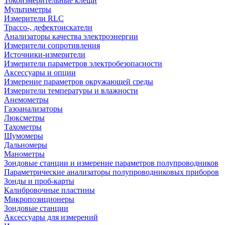
Токоизмерительные клещи
Мультиметры
Измерители RLC
Трассо-, дефектоискатели
Анализаторы качества электроэнергии
Измерители сопротивления
Источники-измерители
Измерители параметров электробезопасности
Аксессуары и опции
Измерение параметров окружающей среды
Измерители температуры и влажности
Анемометры
Газоанализаторы
Люксметры
Тахометры
Шумомеры
Дальномеры
Манометры
Зондовые станции и измерение параметров полупроводников
Параметрические анализаторы полупроводниковых приборов
Зонды и проб-карты
Калибровочные пластины
Микропозиционеры
Зондовые станции
Аксессуары для измерений