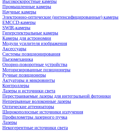
Высокоскоростные камеры
Промышленные камеры
Научные камеры
Электронно-оптические (интенсифицированные) камеры
EMCCD-камеры
SWIR-камеры
Гиперспектральные камеры
Камеры для астрономии
Модули усилителя изображения
Аксессуары
Системы позиционирования
Пьезомеханика
Опорно-поворотные устройства
Моторизированные позиционеры
Ручные позиционеры
Актуаторы и микровинты
Контроллеры
Лазеры и источники света
Перестраиваемые лазеры для интегральной фотоники
Непрерывные волоконные лазеры
Оптические аттенюаторы
Широкополосные источники излучения
Профилометры лазерного пучка
Лазеры
Некогерентные источники света