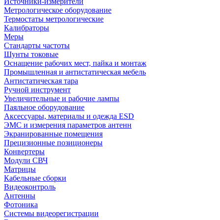
Источники-измерители
Метрологическое оборудование
Термостаты метрологические
Калибраторы
Меры
Стандарты частоты
Шунты токовые
Оснащение рабочих мест, пайка и монтаж
Промышленная и антистатическая мебель
Антистатическая тара
Ручной инструмент
Увеличительные и рабочие лампы
Паяльное оборудование
Аксессуары, материалы и одежда ESD
ЭМС и измерения параметров антенн
Экранированные помещения
Прецизионные позиционеры
Конвертеры
Модули СВЧ
Матрицы
Кабельные сборки
Видеоконтроль
Антенны
Фотоника
Cистемы видеорегистрации