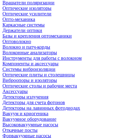
Вращатели поляризации
Оптические изоляторы
Оптические усилители
Опто-механика
Каркасные системы
Держатели оптики
Базы и крепления оптомеханики
Оптоволокно
Волокно и патч-корды
Волоконные анализаторы
Инструменты для работы с волокном
Компоненты и аксессуары
Системы виброизоляции
Оптические плиты и столешницы
Виброопоры и изоляторы
Оптические столы и рабочие места
Аксессуары
Детекторы излучения
Детекторы для счета фотонов
Детекторы на лавинных фотодиодах
Вакуум и криогеника
Вакуумное оборудование
Высоковакуумные насосы
Откачные посты
Форвакуумные насосы