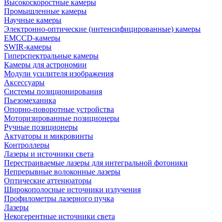
Высокоскоростные камеры
Промышленные камеры
Научные камеры
Электронно-оптические (интенсифицированные) камеры
EMCCD-камеры
SWIR-камеры
Гиперспектральные камеры
Камеры для астрономии
Модули усилителя изображения
Аксессуары
Системы позиционирования
Пьезомеханика
Опорно-поворотные устройства
Моторизированные позиционеры
Ручные позиционеры
Актуаторы и микровинты
Контроллеры
Лазеры и источники света
Перестраиваемые лазеры для интегральной фотоники
Непрерывные волоконные лазеры
Оптические аттенюаторы
Широкополосные источники излучения
Профилометры лазерного пучка
Лазеры
Некогерентные источники света