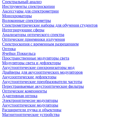
Спектральный анализ
Инструменты спектроскопии
Аксессуары для спектрометрии
Монохроматоры
Волоконные спектрометры
Спектрометрические наборы для обучения студентов
Интегрирующие сферы
Анализаторы оптического спектра
Оптические приемники излучения
Спектроскопия с временным разрешением
Оптика
Ячейки Поккельса
Пространственные модуляторы света
Модуляторы света и дефлекторы
Акустооптические синхронизаторы мод
Драйверы для акусооптических модуляторов
Акусооптические дефлекторы
Акустооптические преобразователи частоты
Перестраиваемые акустооптические фильтры
Оптические компоненты
Адаптивная оптика
Электрооптичесие модуляторы
Акустооптические модуляторы
Расширители пучка и объективы
Магнитооптические устройства