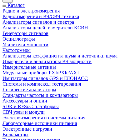
Каталог
Радио и электроизмерения
Радиоизмерения и ВЧ/СВЧ-техника
Анализаторы сигналов и спектра
Анализаторы цепей, измерители КСВН
Генераторы сигналов
Осциллографы
Усилители мощности
Частотомеры
Анализаторы коэффициента шума и источники шума
Измерители и анализаторы ВЧ мощности
Измерительные антенны
Модульные приборы PXI/PXIe/AXI
Имитаторы сигналов GPS и ГЛОНАСС
Системы и комплексы тестирования
Логические анализаторы
Стандарты частоты и компараторы
Аксессуары и опции
SDR и RFSoC‑платформы
СВЧ узлы и модули
Электроизмерения и системы питания
Лабораторные источники питания
Электронные нагрузки
Вольтметры