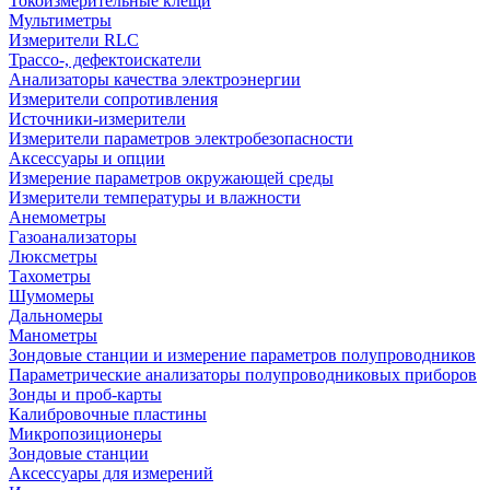
Токоизмерительные клещи
Мультиметры
Измерители RLC
Трассо-, дефектоискатели
Анализаторы качества электроэнергии
Измерители сопротивления
Источники-измерители
Измерители параметров электробезопасности
Аксессуары и опции
Измерение параметров окружающей среды
Измерители температуры и влажности
Анемометры
Газоанализаторы
Люксметры
Тахометры
Шумомеры
Дальномеры
Манометры
Зондовые станции и измерение параметров полупроводников
Параметрические анализаторы полупроводниковых приборов
Зонды и проб-карты
Калибровочные пластины
Микропозиционеры
Зондовые станции
Аксессуары для измерений