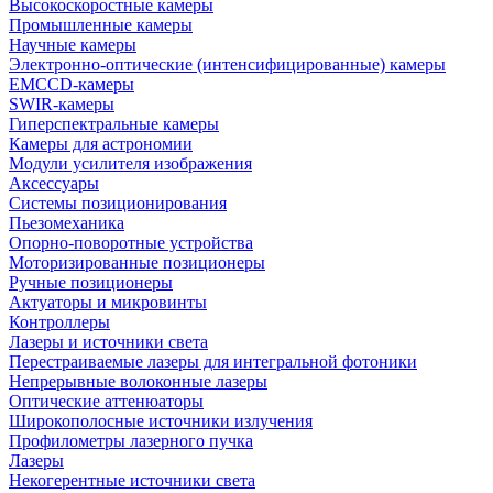
Высокоскоростные камеры
Промышленные камеры
Научные камеры
Электронно-оптические (интенсифицированные) камеры
EMCCD-камеры
SWIR-камеры
Гиперспектральные камеры
Камеры для астрономии
Модули усилителя изображения
Аксессуары
Системы позиционирования
Пьезомеханика
Опорно-поворотные устройства
Моторизированные позиционеры
Ручные позиционеры
Актуаторы и микровинты
Контроллеры
Лазеры и источники света
Перестраиваемые лазеры для интегральной фотоники
Непрерывные волоконные лазеры
Оптические аттенюаторы
Широкополосные источники излучения
Профилометры лазерного пучка
Лазеры
Некогерентные источники света