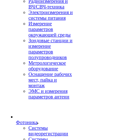
Радиоизмерения и
ВЧ/СВЧ-техника
Электроизмерения и
системы питания
Измерение
параметров
окружающей среды
Зондовые станции и
измерение
параметров
полупроводников
Метрологическое
оборудование
Оснащение рабочих
мест, пайка и
монтаж
ЭМС и измерения
параметров антенн
Фотоника
Cистемы
видеорегистрации
Системы