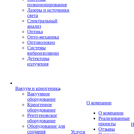
позиционирования
Лазеры и источники
света
Спектральный
анализ
Оптика
Опто-механика
Оптоволокно
Системы
виброизоляции
Детекторы
излучения
Вакуум и криогеника
Вакуумное
оборудование
О компании
Криогенное
оборудование
О компании
Рентгеновское
Реализованные
оборудование
проекты
Н
Оборудование для
Отзывы
создания
Услуги