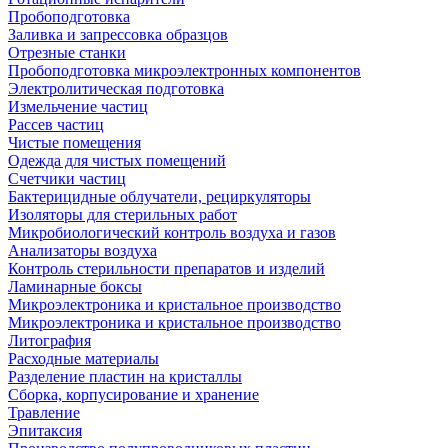
Пробоподготовка
Заливка и запрессовка образцов
Отрезные станки
Пробоподготовка микроэлектронных компонентов
Электролитическая подготовка
Измельчение частиц
Рассев частиц
Чистые помещения
Одежда для чистых помещений
Счетчики частиц
Бактерицидные облучатели, рециркуляторы
Изоляторы для стерильных работ
Микробиологический контроль воздуха и газов
Анализаторы воздуха
Контроль стерильности препаратов и изделий
Ламинарные боксы
Микроэлектроника и кристальное производство
Микроэлектроника и кристальное производство
Литография
Расходные материалы
Разделение пластин на кристаллы
Сборка, корпусирование и хранение
Травление
Эпитаксия