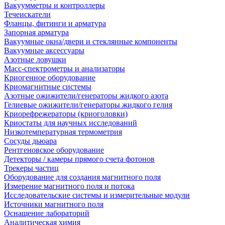
Вакуумметры и контроллеры
Течеискатели
Фланцы, фитинги и арматура
Запорная арматура
Вакуумные окна/двери и стеклянные компоненты
Вакуумные аксессуары
Азотные ловушки
Масс-спектрометры и анализаторы
Криогенное оборудование
Криомагнитные системы
Азотные ожижители/генераторы жидкого азота
Гелиевые ожижители/генераторы жидкого гелия
Криорефрежераторы (криоголовки)
Криостаты для научных исследований
Низкотемпературная термометрия
Сосуды дьюара
Рентгеновское оборудование
Детекторы / камеры прямого счета фотонов
Трекеры частиц
Оборудование для создания магнитного поля
Измерение магнитного поля и потока
Исследовательские системы и измерительные модули
Источники магнитного поля
Оснащение лабораторий
Аналитическая химия