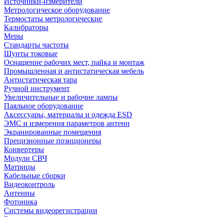
Источники-измерители
Метрологическое оборудование
Термостаты метрологические
Калибраторы
Меры
Стандарты частоты
Шунты токовые
Оснащение рабочих мест, пайка и монтаж
Промышленная и антистатическая мебель
Антистатическая тара
Ручной инструмент
Увеличительные и рабочие лампы
Паяльное оборудование
Аксессуары, материалы и одежда ESD
ЭМС и измерения параметров антенн
Экранированные помещения
Прецизионные позиционеры
Конвертеры
Модули СВЧ
Матрицы
Кабельные сборки
Видеоконтроль
Антенны
Фотоника
Cистемы видеорегистрации