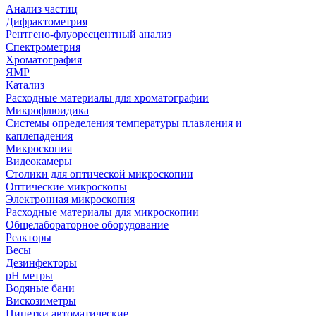
Анализ частиц
Дифрактометрия
Рентгено-флуоресцентный анализ
Спектрометрия
Хроматография
ЯМР
Катализ
Расходные материалы для хроматографии
Микрофлюидика
Системы определения температуры плавления и
каплепадения
Микроскопия
Видеокамеры
Столики для оптической микроскопии
Оптические микроскопы
Электронная микроскопия
Расходные материалы для микроскопии
Общелабораторное оборудование
Реакторы
Весы
Дезинфекторы
рН метры
Водяные бани
Вискозиметры
Пипетки автоматические