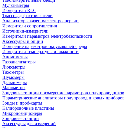
Токоизмерительные клещи
Мультиметры
Измерители RLC
Трассо-, дефектоискатели
Анализаторы качества электроэнергии
Измерители сопротивления
Источники-измерители
Измерители параметров электробезопасности
Аксессуары и опции
Измерение параметров окружающей среды
Измерители температуры и влажности
Анемометры
Газоанализаторы
Люксметры
Тахометры
Шумомеры
Дальномеры
Манометры
Зондовые станции и измерение параметров полупроводников
Параметрические анализаторы полупроводниковых приборов
Зонды и проб-карты
Калибровочные пластины
Микропозиционеры
Зондовые станции
Аксессуары для измерений