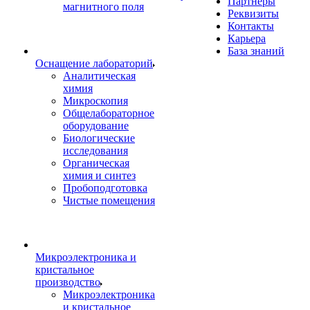
Партнеры
магнитного поля
Реквизиты
Контакты
Карьера
База знаний
Оснащение лабораторий
Аналитическая
химия
Микроскопия
Общелабораторное
оборудование
Биологические
исследования
Органическая
химия и синтез
Пробоподготовка
Чистые помещения
Микроэлектроника и
кристальное
производство
Микроэлектроника
и кристальное