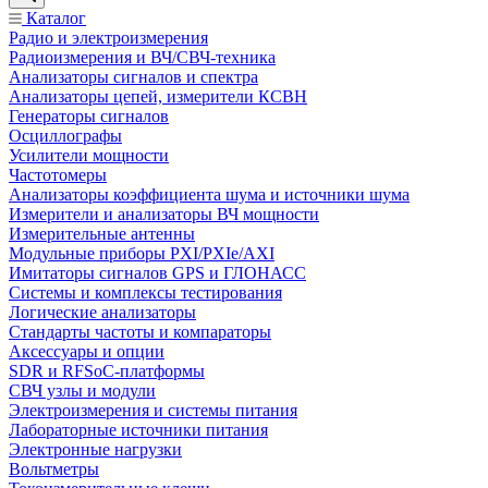
Каталог
Радио и электроизмерения
Радиоизмерения и ВЧ/СВЧ-техника
Анализаторы сигналов и спектра
Анализаторы цепей, измерители КСВН
Генераторы сигналов
Осциллографы
Усилители мощности
Частотомеры
Анализаторы коэффициента шума и источники шума
Измерители и анализаторы ВЧ мощности
Измерительные антенны
Модульные приборы PXI/PXIe/AXI
Имитаторы сигналов GPS и ГЛОНАСС
Системы и комплексы тестирования
Логические анализаторы
Стандарты частоты и компараторы
Аксессуары и опции
SDR и RFSoC‑платформы
СВЧ узлы и модули
Электроизмерения и системы питания
Лабораторные источники питания
Электронные нагрузки
Вольтметры