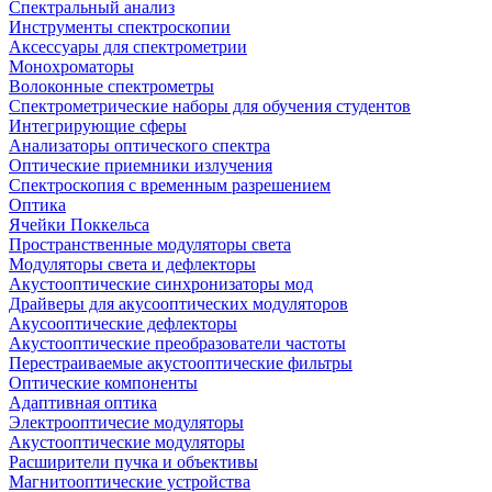
Спектральный анализ
Инструменты спектроскопии
Аксессуары для спектрометрии
Монохроматоры
Волоконные спектрометры
Спектрометрические наборы для обучения студентов
Интегрирующие сферы
Анализаторы оптического спектра
Оптические приемники излучения
Спектроскопия с временным разрешением
Оптика
Ячейки Поккельса
Пространственные модуляторы света
Модуляторы света и дефлекторы
Акустооптические синхронизаторы мод
Драйверы для акусооптических модуляторов
Акусооптические дефлекторы
Акустооптические преобразователи частоты
Перестраиваемые акустооптические фильтры
Оптические компоненты
Адаптивная оптика
Электрооптичесие модуляторы
Акустооптические модуляторы
Расширители пучка и объективы
Магнитооптические устройства