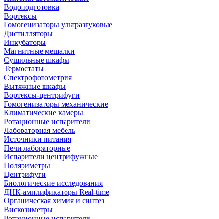
Водоподготовка
Вортексы
Гомогенизаторы ультразвуковые
Дистилляторы
Инкубаторы
Магнитные мешалки
Сушильные шкафы
Термостаты
Спектрофотометрия
Вытяжные шкафы
Вортексы-центрифуги
Гомогенизаторы механические
Климатические камеры
Ротационные испарители
Лабораторная мебель
Источники питания
Печи лабораторные
Испарители центрифужные
Поляриметры
Центрифуги
Биологические исследования
ДНК-амплификаторы Real-time
Органическая химия и синтез
Вискозиметры
Ротационные испарители