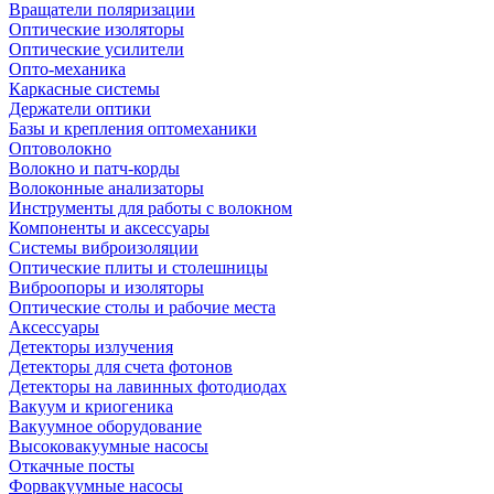
Вращатели поляризации
Оптические изоляторы
Оптические усилители
Опто-механика
Каркасные системы
Держатели оптики
Базы и крепления оптомеханики
Оптоволокно
Волокно и патч-корды
Волоконные анализаторы
Инструменты для работы с волокном
Компоненты и аксессуары
Системы виброизоляции
Оптические плиты и столешницы
Виброопоры и изоляторы
Оптические столы и рабочие места
Аксессуары
Детекторы излучения
Детекторы для счета фотонов
Детекторы на лавинных фотодиодах
Вакуум и криогеника
Вакуумное оборудование
Высоковакуумные насосы
Откачные посты
Форвакуумные насосы