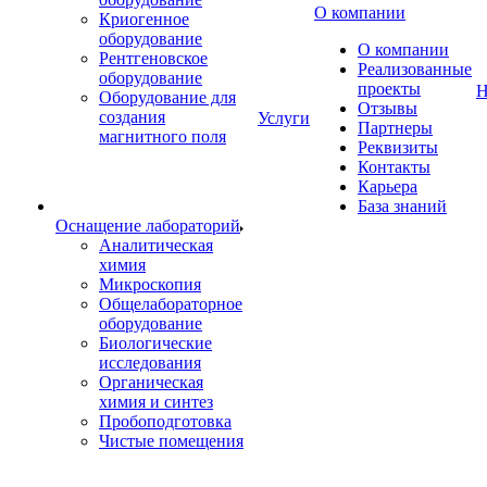
О компании
Криогенное
оборудование
О компании
Рентгеновское
Реализованные
оборудование
проекты
Н
Оборудование для
Отзывы
создания
Услуги
Партнеры
магнитного поля
Реквизиты
Контакты
Карьера
База знаний
Оснащение лабораторий
Аналитическая
химия
Микроскопия
Общелабораторное
оборудование
Биологические
исследования
Органическая
химия и синтез
Пробоподготовка
Чистые помещения