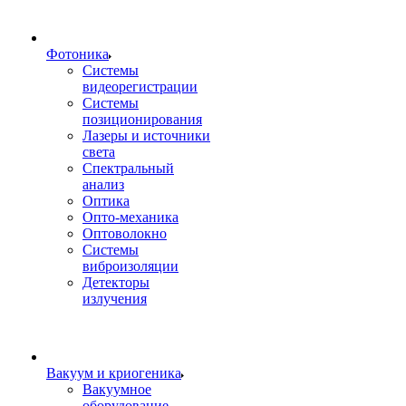
Фотоника
Cистемы
видеорегистрации
Системы
позиционирования
Лазеры и источники
света
Спектральный
анализ
Оптика
Опто-механика
Оптоволокно
Системы
виброизоляции
Детекторы
излучения
Вакуум и криогеника
Вакуумное
оборудование