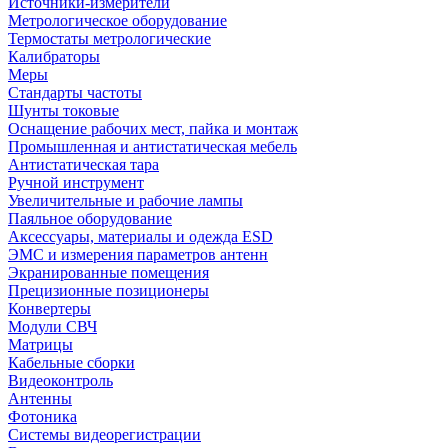
Источники-измерители
Метрологическое оборудование
Термостаты метрологические
Калибраторы
Меры
Стандарты частоты
Шунты токовые
Оснащение рабочих мест, пайка и монтаж
Промышленная и антистатическая мебель
Антистатическая тара
Ручной инструмент
Увеличительные и рабочие лампы
Паяльное оборудование
Аксессуары, материалы и одежда ESD
ЭМС и измерения параметров антенн
Экранированные помещения
Прецизионные позиционеры
Конвертеры
Модули СВЧ
Матрицы
Кабельные сборки
Видеоконтроль
Антенны
Фотоника
Cистемы видеорегистрации