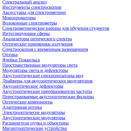
Спектральный анализ
Инструменты спектроскопии
Аксессуары для спектрометрии
Монохроматоры
Волоконные спектрометры
Спектрометрические наборы для обучения студентов
Интегрирующие сферы
Анализаторы оптического спектра
Оптические приемники излучения
Спектроскопия с временным разрешением
Оптика
Ячейки Поккельса
Пространственные модуляторы света
Модуляторы света и дефлекторы
Акустооптические синхронизаторы мод
Драйверы для акусооптических модуляторов
Акусооптические дефлекторы
Акустооптические преобразователи частоты
Перестраиваемые акустооптические фильтры
Оптические компоненты
Адаптивная оптика
Электрооптичесие модуляторы
Акустооптические модуляторы
Расширители пучка и объективы
Магнитооптические устройства