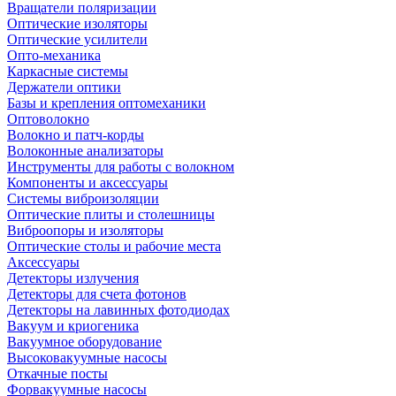
Вращатели поляризации
Оптические изоляторы
Оптические усилители
Опто-механика
Каркасные системы
Держатели оптики
Базы и крепления оптомеханики
Оптоволокно
Волокно и патч-корды
Волоконные анализаторы
Инструменты для работы с волокном
Компоненты и аксессуары
Системы виброизоляции
Оптические плиты и столешницы
Виброопоры и изоляторы
Оптические столы и рабочие места
Аксессуары
Детекторы излучения
Детекторы для счета фотонов
Детекторы на лавинных фотодиодах
Вакуум и криогеника
Вакуумное оборудование
Высоковакуумные насосы
Откачные посты
Форвакуумные насосы