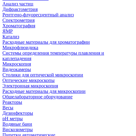
Анализ частиц
Дифрактометрия
Рентгено-флуоресцентный анализ
Спектрометрия
Хроматография
ЯМР
Катализ
Расходные материалы для хроматографии
Микрофлюидика
Системы определения температуры плавления и
каплепадения
Микроскопия
Видеокамеры
Столики для оптической микроскопии
Оптические микроскопы
Электронная микроскопия
Расходные материалы для микроскопии
Общелабораторное оборудование
Реакторы
Весы
Дезинфекторы
рН метры
Водяные бани
Вискозиметры
Пипетки автоматические