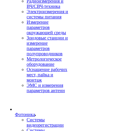
Радиоизмерения и
ВЧ/СВЧ-техника
Электроизмерения и
системы питания
Измерение
параметров
окружающей среды
Зондовые станции и
измерение
параметров
полупроводников
Метрологическое
оборудование
Оснащение рабочих
мест, пайка и
монтаж
ЭМС и измерения
параметров антенн
Фотоника
Cистемы
видеорегистрации
Системы