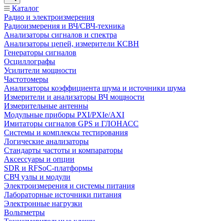
Каталог
Радио и электроизмерения
Радиоизмерения и ВЧ/СВЧ-техника
Анализаторы сигналов и спектра
Анализаторы цепей, измерители КСВН
Генераторы сигналов
Осциллографы
Усилители мощности
Частотомеры
Анализаторы коэффициента шума и источники шума
Измерители и анализаторы ВЧ мощности
Измерительные антенны
Модульные приборы PXI/PXIe/AXI
Имитаторы сигналов GPS и ГЛОНАСС
Системы и комплексы тестирования
Логические анализаторы
Стандарты частоты и компараторы
Аксессуары и опции
SDR и RFSoC‑платформы
СВЧ узлы и модули
Электроизмерения и системы питания
Лабораторные источники питания
Электронные нагрузки
Вольтметры