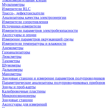
Токоизмерительные клещи
Мультиметры
Измерители RLC
Трассо-, дефектоискатели
Анализаторы качества электроэнергии
Измерители сопротивления
Источники-измерители
Измерители параметров электробезопасности
Аксессуары и опции
Измерение параметров окружающей среды
Измерители температуры и влажности
Анемометры
Газоанализаторы
Люксметры
Тахометры
Шумомеры
Дальномеры
Манометры
Зондовые станции и измерение параметров полупроводников
Параметрические анализаторы полупроводниковых приборов
Зонды и проб-карты
Калибровочные пластины
Микропозиционеры
Зондовые станции
Аксессуары для измерений