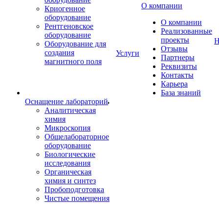
О компании
Криогенное
оборудование
О компании
Рентгеновское
Реализованные
оборудование
проекты
Н
Оборудование для
Отзывы
создания
Услуги
Партнеры
магнитного поля
Реквизиты
Контакты
Карьера
База знаний
Оснащение лабораторий
Аналитическая
химия
Микроскопия
Общелабораторное
оборудование
Биологические
исследования
Органическая
химия и синтез
Пробоподготовка
Чистые помещения