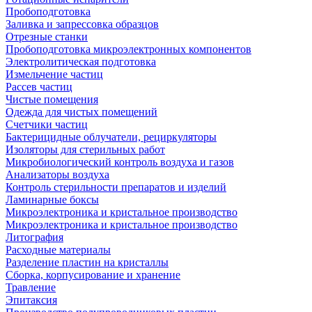
Пробоподготовка
Заливка и запрессовка образцов
Отрезные станки
Пробоподготовка микроэлектронных компонентов
Электролитическая подготовка
Измельчение частиц
Рассев частиц
Чистые помещения
Одежда для чистых помещений
Счетчики частиц
Бактерицидные облучатели, рециркуляторы
Изоляторы для стерильных работ
Микробиологический контроль воздуха и газов
Анализаторы воздуха
Контроль стерильности препаратов и изделий
Ламинарные боксы
Микроэлектроника и кристальное производство
Микроэлектроника и кристальное производство
Литография
Расходные материалы
Разделение пластин на кристаллы
Сборка, корпусирование и хранение
Травление
Эпитаксия