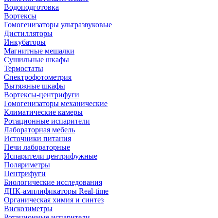
Водоподготовка
Вортексы
Гомогенизаторы ультразвуковые
Дистилляторы
Инкубаторы
Магнитные мешалки
Сушильные шкафы
Термостаты
Спектрофотометрия
Вытяжные шкафы
Вортексы-центрифуги
Гомогенизаторы механические
Климатические камеры
Ротационные испарители
Лабораторная мебель
Источники питания
Печи лабораторные
Испарители центрифужные
Поляриметры
Центрифуги
Биологические исследования
ДНК-амплификаторы Real-time
Органическая химия и синтез
Вискозиметры
Ротационные испарители