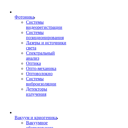
Фотоника
Cистемы
видеорегистрации
Системы
позиционирования
Лазеры и источники
света
Спектральный
анализ
Оптика
Опто-механика
Оптоволокно
Системы
виброизоляции
Детекторы
излучения
Вакуум и криогеника
Вакуумное
оборудование