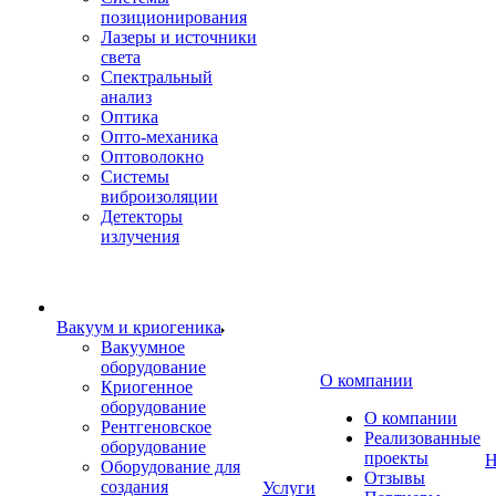
позиционирования
Лазеры и источники
света
Спектральный
анализ
Оптика
Опто-механика
Оптоволокно
Системы
виброизоляции
Детекторы
излучения
Вакуум и криогеника
Вакуумное
оборудование
О компании
Криогенное
оборудование
О компании
Рентгеновское
Реализованные
оборудование
проекты
Н
Оборудование для
Отзывы
создания
Услуги