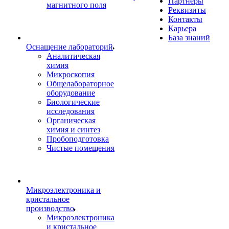
Партнеры
магнитного поля
Реквизиты
Контакты
Карьера
База знаний
Оснащение лабораторий
Аналитическая
химия
Микроскопия
Общелабораторное
оборудование
Биологические
исследования
Органическая
химия и синтез
Пробоподготовка
Чистые помещения
Микроэлектроника и
кристальное
производство
Микроэлектроника
и кристальное