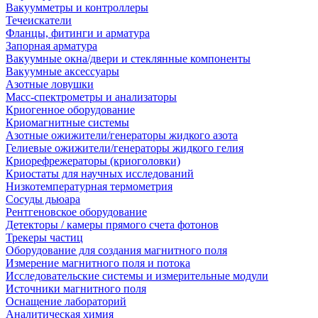
Вакуумметры и контроллеры
Течеискатели
Фланцы, фитинги и арматура
Запорная арматура
Вакуумные окна/двери и стеклянные компоненты
Вакуумные аксессуары
Азотные ловушки
Масс-спектрометры и анализаторы
Криогенное оборудование
Криомагнитные системы
Азотные ожижители/генераторы жидкого азота
Гелиевые ожижители/генераторы жидкого гелия
Криорефрежераторы (криоголовки)
Криостаты для научных исследований
Низкотемпературная термометрия
Сосуды дьюара
Рентгеновское оборудование
Детекторы / камеры прямого счета фотонов
Трекеры частиц
Оборудование для создания магнитного поля
Измерение магнитного поля и потока
Исследовательские системы и измерительные модули
Источники магнитного поля
Оснащение лабораторий
Аналитическая химия