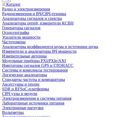
Каталог
Радио и электроизмерения
Радиоизмерения и ВЧ/СВЧ-техника
Анализаторы сигналов и спектра
Анализаторы цепей, измерители КСВН
Генераторы сигналов
Осциллографы
Усилители мощности
Частотомеры
Анализаторы коэффициента шума и источники шума
Измерители и анализаторы ВЧ мощности
Измерительные антенны
Модульные приборы PXI/PXIe/AXI
Имитаторы сигналов GPS и ГЛОНАСС
Системы и комплексы тестирования
Логические анализаторы
Стандарты частоты и компараторы
Аксессуары и опции
SDR и RFSoC‑платформы
СВЧ узлы и модули
Электроизмерения и системы питания
Лабораторные источники питания
Электронные нагрузки
Вольтметры