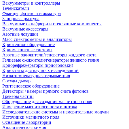
Вакуумметры и контроллеры
Течеискатели
Фланцы, фитинги и арматура
Запорная арматура
Вакуумные окна/двери и стеклянные компоненты
Вакуумные аксессуары
Азотные ловушки
Масс-спектрометры и анализаторы
Криогенное оборудование
Криомагнитные системы
Азотные ожижители/генераторы жидкого азота
Гелиевые ожижители/генераторы жидкого гелия
Криорефрежераторы (криоголовки)
Криостаты для научных исследований
Низкотемпературная термометрия
Сосуды дьюара
Рентгеновское оборудование
Детекторы / камеры прямого счета фотонов
Трекеры частиц
Оборудование для создания магнитного поля
Измерение магнитного поля и потока
Исследовательские системы и измерительные модули
Источники магнитного поля
Оснащение лабораторий
Аналитическая химия