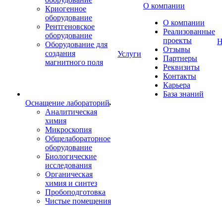
О компании
Криогенное
оборудование
О компании
Рентгеновское
Реализованные
оборудование
проекты
Н
Оборудование для
Отзывы
создания
Услуги
Партнеры
магнитного поля
Реквизиты
Контакты
Карьера
База знаний
Оснащение лабораторий
Аналитическая
химия
Микроскопия
Общелабораторное
оборудование
Биологические
исследования
Органическая
химия и синтез
Пробоподготовка
Чистые помещения