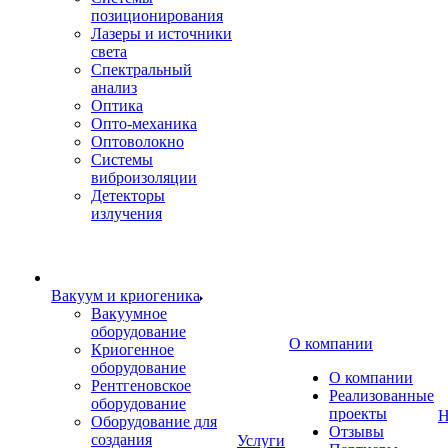
позиционирования
Лазеры и источники
света
Спектральный
анализ
Оптика
Опто-механика
Оптоволокно
Системы
виброизоляции
Детекторы
излучения
Вакуум и криогеника
Вакуумное
оборудование
О компании
Криогенное
оборудование
О компании
Рентгеновское
Реализованные
оборудование
проекты
Н
Оборудование для
Отзывы
создания
Услуги