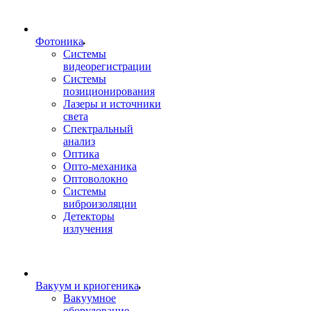
Фотоника
Cистемы
видеорегистрации
Системы
позиционирования
Лазеры и источники
света
Спектральный
анализ
Оптика
Опто-механика
Оптоволокно
Системы
виброизоляции
Детекторы
излучения
Вакуум и криогеника
Вакуумное
оборудование