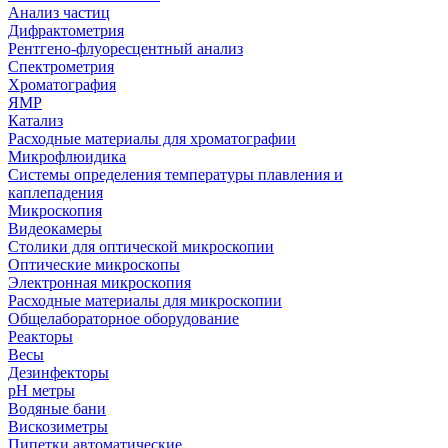
Анализ частиц
Дифрактометрия
Рентгено-флуоресцентный анализ
Спектрометрия
Хроматография
ЯМР
Катализ
Расходные материалы для хроматографии
Микрофлюидика
Системы определения температуры плавления и
каплепадения
Микроскопия
Видеокамеры
Столики для оптической микроскопии
Оптические микроскопы
Электронная микроскопия
Расходные материалы для микроскопии
Общелабораторное оборудование
Реакторы
Весы
Дезинфекторы
рН метры
Водяные бани
Вискозиметры
Пипетки автоматические