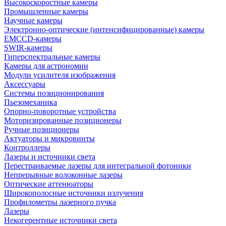
Высокоскоростные камеры
Промышленные камеры
Научные камеры
Электронно-оптические (интенсифицированные) камеры
EMCCD-камеры
SWIR-камеры
Гиперспектральные камеры
Камеры для астрономии
Модули усилителя изображения
Аксессуары
Системы позиционирования
Пьезомеханика
Опорно-поворотные устройства
Моторизированные позиционеры
Ручные позиционеры
Актуаторы и микровинты
Контроллеры
Лазеры и источники света
Перестраиваемые лазеры для интегральной фотоники
Непрерывные волоконные лазеры
Оптические аттенюаторы
Широкополосные источники излучения
Профилометры лазерного пучка
Лазеры
Некогерентные источники света