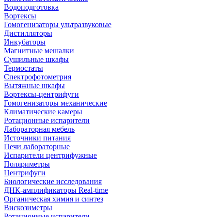
Водоподготовка
Вортексы
Гомогенизаторы ультразвуковые
Дистилляторы
Инкубаторы
Магнитные мешалки
Сушильные шкафы
Термостаты
Спектрофотометрия
Вытяжные шкафы
Вортексы-центрифуги
Гомогенизаторы механические
Климатические камеры
Ротационные испарители
Лабораторная мебель
Источники питания
Печи лабораторные
Испарители центрифужные
Поляриметры
Центрифуги
Биологические исследования
ДНК-амплификаторы Real-time
Органическая химия и синтез
Вискозиметры
Ротационные испарители