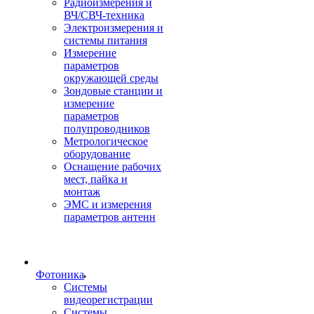
Радиоизмерения и
ВЧ/СВЧ-техника
Электроизмерения и
системы питания
Измерение
параметров
окружающей среды
Зондовые станции и
измерение
параметров
полупроводников
Метрологическое
оборудование
Оснащение рабочих
мест, пайка и
монтаж
ЭМС и измерения
параметров антенн
Фотоника
Cистемы
видеорегистрации
Системы