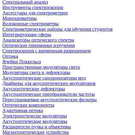
Спектральный анализ
Инструменты спектроскопии
Аксессуары для спектрометрии
Монохроматоры
Волоконные спектрометры
Спектрометрические наборы для обучения студентов
Интегрирующие сферы
Анализаторы оптического спектра
Оптические приемники излучения
Спектроскопия с временным разрешением
Оптика
Ячейки Поккельса
Пространственные модуляторы света
Модуляторы света и дефлекторы
Акустооптические синхронизаторы мод
Драйверы для акусооптических модуляторов
Акусооптические дефлекторы
Акустооптические преобразователи частоты
Перестраиваемые акустооптические фильтры
Оптические компоненты
Адаптивная оптика
Электрооптичесие модуляторы
Акустооптические модуляторы
Расширители пучка и объективы
Магнитооптические устройства