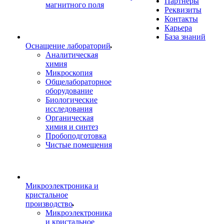
Партнеры
магнитного поля
Реквизиты
Контакты
Карьера
База знаний
Оснащение лабораторий
Аналитическая
химия
Микроскопия
Общелабораторное
оборудование
Биологические
исследования
Органическая
химия и синтез
Пробоподготовка
Чистые помещения
Микроэлектроника и
кристальное
производство
Микроэлектроника
и кристальное