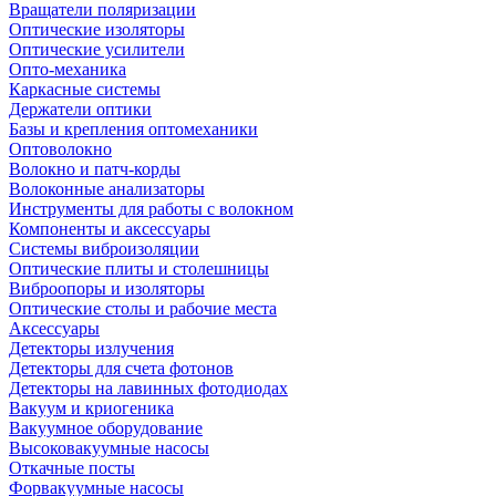
Вращатели поляризации
Оптические изоляторы
Оптические усилители
Опто-механика
Каркасные системы
Держатели оптики
Базы и крепления оптомеханики
Оптоволокно
Волокно и патч-корды
Волоконные анализаторы
Инструменты для работы с волокном
Компоненты и аксессуары
Системы виброизоляции
Оптические плиты и столешницы
Виброопоры и изоляторы
Оптические столы и рабочие места
Аксессуары
Детекторы излучения
Детекторы для счета фотонов
Детекторы на лавинных фотодиодах
Вакуум и криогеника
Вакуумное оборудование
Высоковакуумные насосы
Откачные посты
Форвакуумные насосы