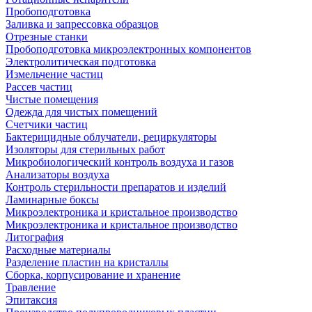
Пробоподготовка
Заливка и запрессовка образцов
Отрезные станки
Пробоподготовка микроэлектронных компонентов
Электролитическая подготовка
Измельчение частиц
Рассев частиц
Чистые помещения
Одежда для чистых помещений
Счетчики частиц
Бактерицидные облучатели, рециркуляторы
Изоляторы для стерильных работ
Микробиологический контроль воздуха и газов
Анализаторы воздуха
Контроль стерильности препаратов и изделий
Ламинарные боксы
Микроэлектроника и кристальное производство
Микроэлектроника и кристальное производство
Литография
Расходные материалы
Разделение пластин на кристаллы
Сборка, корпусирование и хранение
Травление
Эпитаксия