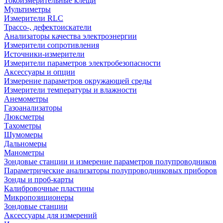
Токоизмерительные клещи
Мультиметры
Измерители RLC
Трассо-, дефектоискатели
Анализаторы качества электроэнергии
Измерители сопротивления
Источники-измерители
Измерители параметров электробезопасности
Аксессуары и опции
Измерение параметров окружающей среды
Измерители температуры и влажности
Анемометры
Газоанализаторы
Люксметры
Тахометры
Шумомеры
Дальномеры
Манометры
Зондовые станции и измерение параметров полупроводников
Параметрические анализаторы полупроводниковых приборов
Зонды и проб-карты
Калибровочные пластины
Микропозиционеры
Зондовые станции
Аксессуары для измерений