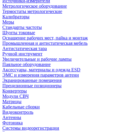
Источники-измерители
Метрологическое оборудование
Термостаты метрологические
Калибраторы
Меры
Стандарты частоты
Шунты токовые
Оснащение рабочих мест, пайка и монтаж
Промышленная и антистатическая мебель
Антистатическая тара
Ручной инструмент
Увеличительные и рабочие лампы
Паяльное оборудование
Аксессуары, материалы и одежда ESD
ЭМС и измерения параметров антенн
Экранированные помещения
Прецизионные позиционеры
Конвертеры
Модули СВЧ
Матрицы
Кабельные сборки
Видеоконтроль
Антенны
Фотоника
Cистемы видеорегистрации