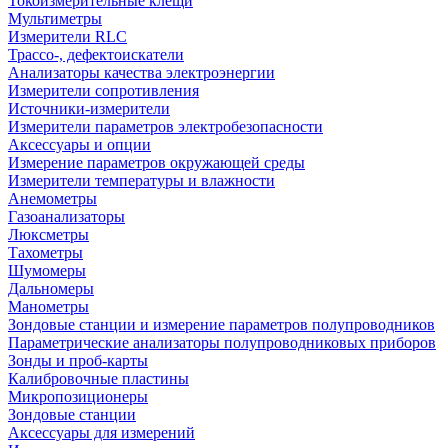
Токоизмерительные клещи
Мультиметры
Измерители RLC
Трассо-, дефектоискатели
Анализаторы качества электроэнергии
Измерители сопротивления
Источники-измерители
Измерители параметров электробезопасности
Аксессуары и опции
Измерение параметров окружающей среды
Измерители температуры и влажности
Анемометры
Газоанализаторы
Люксметры
Тахометры
Шумомеры
Дальномеры
Манометры
Зондовые станции и измерение параметров полупроводников
Параметрические анализаторы полупроводниковых приборов
Зонды и проб-карты
Калибровочные пластины
Микропозиционеры
Зондовые станции
Аксессуары для измерений