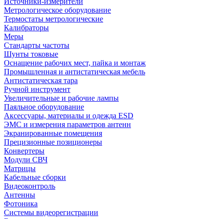
Источники-измерители
Метрологическое оборудование
Термостаты метрологические
Калибраторы
Меры
Стандарты частоты
Шунты токовые
Оснащение рабочих мест, пайка и монтаж
Промышленная и антистатическая мебель
Антистатическая тара
Ручной инструмент
Увеличительные и рабочие лампы
Паяльное оборудование
Аксессуары, материалы и одежда ESD
ЭМС и измерения параметров антенн
Экранированные помещения
Прецизионные позиционеры
Конвертеры
Модули СВЧ
Матрицы
Кабельные сборки
Видеоконтроль
Антенны
Фотоника
Cистемы видеорегистрации