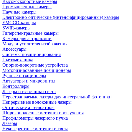
Высокоскоростные камеры
Промышленные камеры
Научные камеры
Электронно-оптические (интенсифицированные) камеры
EMCCD-камеры
SWIR-камеры
Гиперспектральные камеры
Камеры для астрономии
Модули усилителя изображения
Аксессуары
Системы позиционирования
Пьезомеханика
Опорно-поворотные устройства
Моторизированные позиционеры
Ручные позиционеры
Актуаторы и микровинты
Контроллеры
Лазеры и источники света
Перестраиваемые лазеры для интегральной фотоники
Непрерывные волоконные лазеры
Оптические аттенюаторы
Широкополосные источники излучения
Профилометры лазерного пучка
Лазеры
Некогерентные источники света