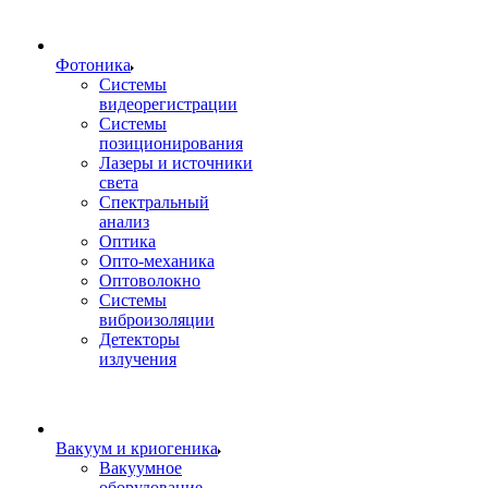
Фотоника
Cистемы
видеорегистрации
Системы
позиционирования
Лазеры и источники
света
Спектральный
анализ
Оптика
Опто-механика
Оптоволокно
Системы
виброизоляции
Детекторы
излучения
Вакуум и криогеника
Вакуумное
оборудование