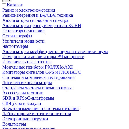
Каталог
Радио и электроизмерения
Радиоизмерения и ВЧ/СВЧ-техника
Анализаторы сигналов и спектра
Анализаторы цепей, измерители КСВН
Генераторы сигналов
Осциллографы
Усилители мощности
Частотомеры
Анализаторы коэффициента шума и источники шума
Измерители и анализаторы ВЧ мощности
Измерительные антенны
Модульные приборы PXI/PXIe/AXI
Имитаторы сигналов GPS и ГЛОНАСС
Системы и комплексы тестирования
Логические анализаторы
Стандарты частоты и компараторы
Аксессуары и опции
SDR и RFSoC‑платформы
СВЧ узлы и модули
Электроизмерения и системы питания
Лабораторные источники питания
Электронные нагрузки
Вольтметры