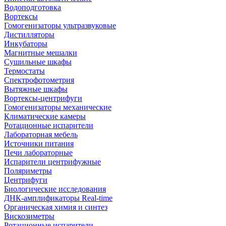
Водоподготовка
Вортексы
Гомогенизаторы ультразвуковые
Дистилляторы
Инкубаторы
Магнитные мешалки
Сушильные шкафы
Термостаты
Спектрофотометрия
Вытяжные шкафы
Вортексы-центрифуги
Гомогенизаторы механические
Климатические камеры
Ротационные испарители
Лабораторная мебель
Источники питания
Печи лабораторные
Испарители центрифужные
Поляриметры
Центрифуги
Биологические исследования
ДНК-амплификаторы Real-time
Органическая химия и синтез
Вискозиметры
Ротационные испарители