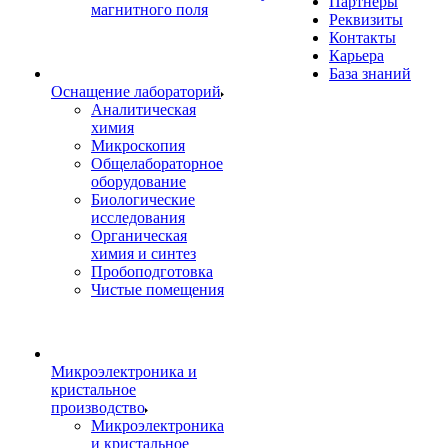
Партнеры
магнитного поля
Реквизиты
Контакты
Карьера
База знаний
Оснащение лабораторий
Аналитическая
химия
Микроскопия
Общелабораторное
оборудование
Биологические
исследования
Органическая
химия и синтез
Пробоподготовка
Чистые помещения
Микроэлектроника и
кристальное
производство
Микроэлектроника
и кристальное