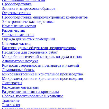
Пробоподготовка
Заливка и запрессовка образцов
Отрезные станки
Пробоподготовка микроэлектронных компонентов
Электролитическая подготовка
Измельчение частиц
Рассев частиц
Чистые помещения
Одежда для чистых помещений
Счетчики частиц
Бактерицидные облучатели, рециркуляторы
Изоляторы для стерильных работ
Микробиологический контроль воздуха и газов
Анализаторы воздуха
Контроль стерильности препаратов и изделий
Ламинарные боксы
Микроэлектроника и кристальное производство
Микроэлектроника и кристальное производство
Литография
Расходные материалы
Разделение пластин на кристаллы
Сборка, корпусирование и хранение
Травление
Эпитаксия