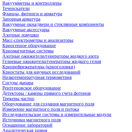
Вакуумметры и контроллеры
Течеискатели
Фланцы, фитинги и арматура
Запорная арматура
Вакуумные окна/двери и стеклянные компоненты
Вакуумные аксессуары
Азотные ловушки
Масс-спектрометры и анализаторы
Криогенное оборудование
Криомагнитные системы
Азотные ожижители/генераторы жидкого азота
Гелиевые ожижители/генераторы жидкого гелия
Криорефрежераторы (криоголовки)
Криостаты для научных исследований
Низкотемпературная термометрия
Сосуды дьюара
Рентгеновское оборудование
Детекторы / камеры прямого счета фотонов
Трекеры частиц
Оборудование для создания магнитного поля
Измерение магнитного поля и потока
Исследовательские системы и измерительные модули
Источники магнитного поля
Оснащение лабораторий
Аналитическая химия