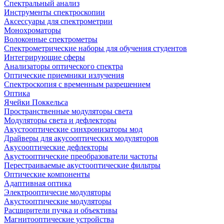
Спектральный анализ
Инструменты спектроскопии
Аксессуары для спектрометрии
Монохроматоры
Волоконные спектрометры
Спектрометрические наборы для обучения студентов
Интегрирующие сферы
Анализаторы оптического спектра
Оптические приемники излучения
Спектроскопия с временным разрешением
Оптика
Ячейки Поккельса
Пространственные модуляторы света
Модуляторы света и дефлекторы
Акустооптические синхронизаторы мод
Драйверы для акусооптических модуляторов
Акусооптические дефлекторы
Акустооптические преобразователи частоты
Перестраиваемые акустооптические фильтры
Оптические компоненты
Адаптивная оптика
Электрооптичесие модуляторы
Акустооптические модуляторы
Расширители пучка и объективы
Магнитооптические устройства