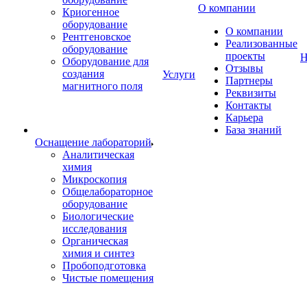
О компании
Криогенное
оборудование
О компании
Рентгеновское
Реализованные
оборудование
проекты
Н
Оборудование для
Отзывы
создания
Услуги
Партнеры
магнитного поля
Реквизиты
Контакты
Карьера
База знаний
Оснащение лабораторий
Аналитическая
химия
Микроскопия
Общелабораторное
оборудование
Биологические
исследования
Органическая
химия и синтез
Пробоподготовка
Чистые помещения