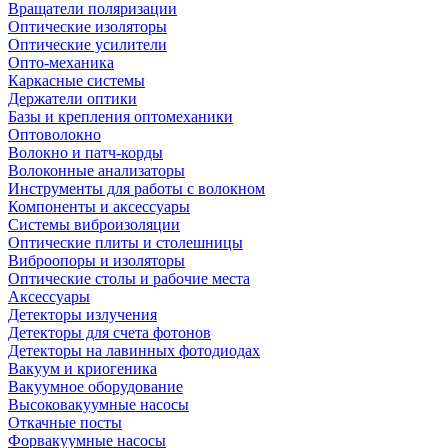
Вращатели поляризации
Оптические изоляторы
Оптические усилители
Опто-механика
Каркасные системы
Держатели оптики
Базы и крепления оптомеханики
Оптоволокно
Волокно и патч-корды
Волоконные анализаторы
Инструменты для работы с волокном
Компоненты и аксессуары
Системы виброизоляции
Оптические плиты и столешницы
Виброопоры и изоляторы
Оптические столы и рабочие места
Аксессуары
Детекторы излучения
Детекторы для счета фотонов
Детекторы на лавинных фотодиодах
Вакуум и криогеника
Вакуумное оборудование
Высоковакуумные насосы
Откачные посты
Форвакуумные насосы