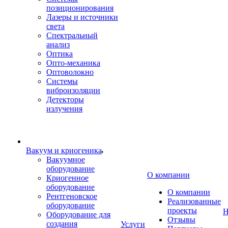
позиционирования
Лазеры и источники
света
Спектральный
анализ
Оптика
Опто-механика
Оптоволокно
Системы
виброизоляции
Детекторы
излучения
Вакуум и криогеника
Вакуумное
оборудование
О компании
Криогенное
оборудование
О компании
Рентгеновское
Реализованные
оборудование
проекты
Н
Оборудование для
Отзывы
создания
Услуги