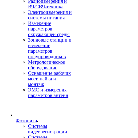
Радиоизмерения и
ВЧ/СВЧ-техника
Электроизмерения и
системы питания
Измерение
параметров
окружающей среды
Зондовые станции и
измерение
параметров
полупроводников
Метрологическое
оборудование
Оснащение рабочих
мест, пайка и
монтаж
ЭМС и измерения
параметров антенн
Фотоника
Cистемы
видеорегистрации
Системы