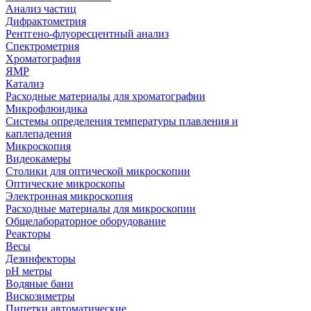
Анализ частиц
Дифрактометрия
Рентгено-флуоресцентный анализ
Спектрометрия
Хроматография
ЯМР
Катализ
Расходные материалы для хроматографии
Микрофлюидика
Системы определения температуры плавления и
каплепадения
Микроскопия
Видеокамеры
Столики для оптической микроскопии
Оптические микроскопы
Электронная микроскопия
Расходные материалы для микроскопии
Общелабораторное оборудование
Реакторы
Весы
Дезинфекторы
рН метры
Водяные бани
Вискозиметры
Пипетки автоматические