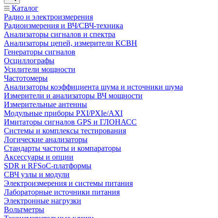
Каталог
Радио и электроизмерения
Радиоизмерения и ВЧ/СВЧ-техника
Анализаторы сигналов и спектра
Анализаторы цепей, измерители КСВН
Генераторы сигналов
Осциллографы
Усилители мощности
Частотомеры
Анализаторы коэффициента шума и источники шума
Измерители и анализаторы ВЧ мощности
Измерительные антенны
Модульные приборы PXI/PXIe/AXI
Имитаторы сигналов GPS и ГЛОНАСС
Системы и комплексы тестирования
Логические анализаторы
Стандарты частоты и компараторы
Аксессуары и опции
SDR и RFSoC‑платформы
СВЧ узлы и модули
Электроизмерения и системы питания
Лабораторные источники питания
Электронные нагрузки
Вольтметры