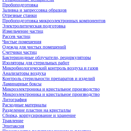
Пробоподготовка
Заливка и запрессовка образцов
Отрезные станки
Пробоподготовка микроэлектронных компонентов
Электролитическая подготовка
Измельчение частиц
Рассев частиц
Чистые помещения
Одежда для чистых помещений
Счетчики частиц
Бактерицидные облучатели, рециркуляторы
Изоляторы для стерильных работ
Микробиологический контроль воздуха и газов
Анализаторы воздуха
Контроль стерильности препаратов и изделий
Ламинарные боксы
Микроэлектроника и кристальное производство
Микроэлектроника и кристальное производство
Литография
Расходные материалы
Разделение пластин на кристаллы
Сборка, корпусирование и хранение
Травление
Эпитаксия