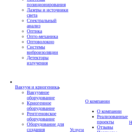
позиционирования
Лазеры и источники
света
Спектральный
анализ
Оптика
Опто-механика
Оптоволокно
Системы
виброизоляции
Детекторы
излучения
Вакуум и криогеника
Вакуумное
оборудование
О компании
Криогенное
оборудование
О компании
Рентгеновское
Реализованные
оборудование
проекты
Н
Оборудование для
Отзывы
создания
Услуги