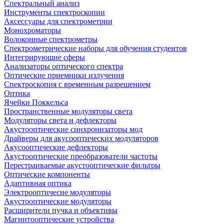
Спектральный анализ
Инструменты спектроскопии
Аксессуары для спектрометрии
Монохроматоры
Волоконные спектрометры
Спектрометрические наборы для обучения студентов
Интегрирующие сферы
Анализаторы оптического спектра
Оптические приемники излучения
Спектроскопия с временным разрешением
Оптика
Ячейки Поккельса
Пространственные модуляторы света
Модуляторы света и дефлекторы
Акустооптические синхронизаторы мод
Драйверы для акусооптических модуляторов
Акусооптические дефлекторы
Акустооптические преобразователи частоты
Перестраиваемые акустооптические фильтры
Оптические компоненты
Адаптивная оптика
Электрооптичесие модуляторы
Акустооптические модуляторы
Расширители пучка и объективы
Магнитооптические устройства