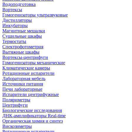
Водоподготовка
Вортексы
Гомогенизаторы ультразвуковые
Дистилляторы
Инкубаторы
Магнитные мешалки
Сушильные шкафы
Термостаты
Спектрофотометрия
Вытяжные шкафы
Вортексы-центрифуги
Гомогенизаторы механические
Климатические камеры
Ротационные испарители
Лабораторная мебель
Источники питания
Печи лабораторные
Испарители центрифужные
Поляриметры
Центрифуги
Биологические исследования
ДНК-амплификаторы Real-time
Органическая химия и синтез
Вискозиметры
Ротационные испарители