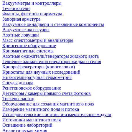
Вакуумметры и контроллеры
Течеискатели
Фланцы, фитинги и арматура
Запорная арматура
Вакуумные окна/двери и стеклянные компоненты
Вакуумные аксессуары
Азотные ловушки
Масс-спектрометры и анализаторы
Криогенное оборудование
Криомагнитные системы
Азотные ожижители/генераторы жидкого азота
Гелиевые ожижители/генераторы жидкого гелия
Криорефрежераторы (криоголовки)
Криостаты для научных исследований
Низкотемпературная термометрия
Сосуды дьюара
Рентгеновское оборудование
Детекторы / камеры прямого счета фотонов
Трекеры частиц
Оборудование для создания магнитного поля
Измерение магнитного поля и потока
Исследовательские системы и измерительные модули
Источники магнитного поля
Оснащение лабораторий
Аналитическая химия