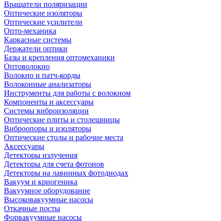
Вращатели поляризации
Оптические изоляторы
Оптические усилители
Опто-механика
Каркасные системы
Держатели оптики
Базы и крепления оптомеханики
Оптоволокно
Волокно и патч-корды
Волоконные анализаторы
Инструменты для работы с волокном
Компоненты и аксессуары
Системы виброизоляции
Оптические плиты и столешницы
Виброопоры и изоляторы
Оптические столы и рабочие места
Аксессуары
Детекторы излучения
Детекторы для счета фотонов
Детекторы на лавинных фотодиодах
Вакуум и криогеника
Вакуумное оборудование
Высоковакуумные насосы
Откачные посты
Форвакуумные насосы