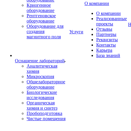
О компании
Криогенное
оборудование
О компании
Рентгеновское
Реализованные
оборудование
проекты
Н
Оборудование для
Отзывы
создания
Услуги
Партнеры
магнитного поля
Реквизиты
Контакты
Карьера
База знаний
Оснащение лабораторий
Аналитическая
химия
Микроскопия
Общелабораторное
оборудование
Биологические
исследования
Органическая
химия и синтез
Пробоподготовка
Чистые помещения