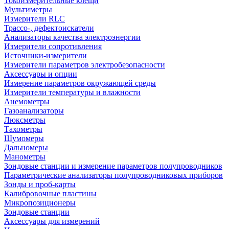
Токоизмерительные клещи
Мультиметры
Измерители RLC
Трассо-, дефектоискатели
Анализаторы качества электроэнергии
Измерители сопротивления
Источники-измерители
Измерители параметров электробезопасности
Аксессуары и опции
Измерение параметров окружающей среды
Измерители температуры и влажности
Анемометры
Газоанализаторы
Люксметры
Тахометры
Шумомеры
Дальномеры
Манометры
Зондовые станции и измерение параметров полупроводников
Параметрические анализаторы полупроводниковых приборов
Зонды и проб-карты
Калибровочные пластины
Микропозиционеры
Зондовые станции
Аксессуары для измерений