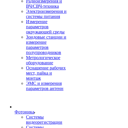
Радиоизмерения и
ВЧ/СВЧ-техника
Электроизмерения и
системы питания
Измерение
параметров
окружающей среды
Зондовые станции и
измерение
параметров
полупроводников
Метрологическое
оборудование
Оснащение рабочих
мест, пайка и
монтаж
ЭМС и измерения
параметров антенн
Фотоника
Cистемы
видеорегистрации
Системы