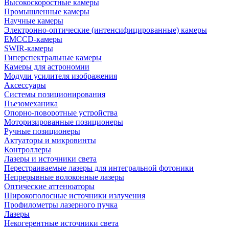
Высокоскоростные камеры
Промышленные камеры
Научные камеры
Электронно-оптические (интенсифицированные) камеры
EMCCD-камеры
SWIR-камеры
Гиперспектральные камеры
Камеры для астрономии
Модули усилителя изображения
Аксессуары
Системы позиционирования
Пьезомеханика
Опорно-поворотные устройства
Моторизированные позиционеры
Ручные позиционеры
Актуаторы и микровинты
Контроллеры
Лазеры и источники света
Перестраиваемые лазеры для интегральной фотоники
Непрерывные волоконные лазеры
Оптические аттенюаторы
Широкополосные источники излучения
Профилометры лазерного пучка
Лазеры
Некогерентные источники света