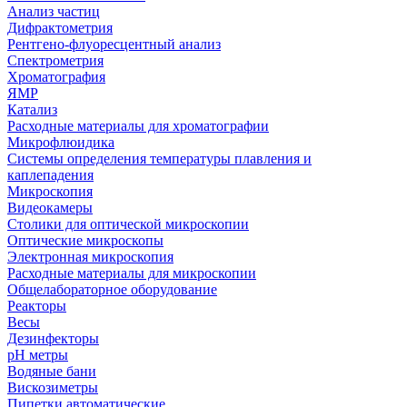
Анализ частиц
Дифрактометрия
Рентгено-флуоресцентный анализ
Спектрометрия
Хроматография
ЯМР
Катализ
Расходные материалы для хроматографии
Микрофлюидика
Системы определения температуры плавления и
каплепадения
Микроскопия
Видеокамеры
Столики для оптической микроскопии
Оптические микроскопы
Электронная микроскопия
Расходные материалы для микроскопии
Общелабораторное оборудование
Реакторы
Весы
Дезинфекторы
рН метры
Водяные бани
Вискозиметры
Пипетки автоматические