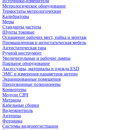
Источники-измерители
Метрологическое оборудование
Термостаты метрологические
Калибраторы
Меры
Стандарты частоты
Шунты токовые
Оснащение рабочих мест, пайка и монтаж
Промышленная и антистатическая мебель
Антистатическая тара
Ручной инструмент
Увеличительные и рабочие лампы
Паяльное оборудование
Аксессуары, материалы и одежда ESD
ЭМС и измерения параметров антенн
Экранированные помещения
Прецизионные позиционеры
Конвертеры
Модули СВЧ
Матрицы
Кабельные сборки
Видеоконтроль
Антенны
Фотоника
Cистемы видеорегистрации