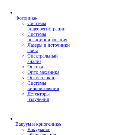
Фотоника
Cистемы
видеорегистрации
Системы
позиционирования
Лазеры и источники
света
Спектральный
анализ
Оптика
Опто-механика
Оптоволокно
Системы
виброизоляции
Детекторы
излучения
Вакуум и криогеника
Вакуумное
оборудование