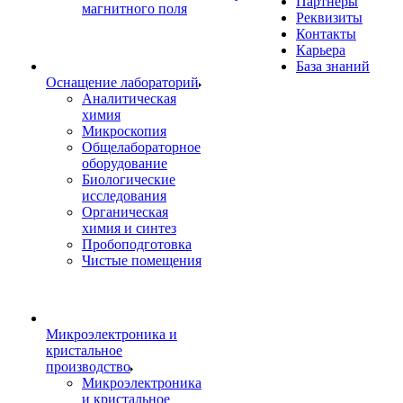
Партнеры
магнитного поля
Реквизиты
Контакты
Карьера
База знаний
Оснащение лабораторий
Аналитическая
химия
Микроскопия
Общелабораторное
оборудование
Биологические
исследования
Органическая
химия и синтез
Пробоподготовка
Чистые помещения
Микроэлектроника и
кристальное
производство
Микроэлектроника
и кристальное