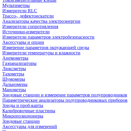
Токоизмерительные клещи
Мультиметры
Измерители RLC
Трассо-, дефектоискатели
Анализаторы качества электроэнергии
Измерители сопротивления
Источники-измерители
Измерители параметров электробезопасности
Аксессуары и опции
Измерение параметров окружающей среды
Измерители температуры и влажности
Анемометры
Газоанализаторы
Люксметры
Тахометры
Шумомеры
Дальномеры
Манометры
Зондовые станции и измерение параметров полупроводников
Параметрические анализаторы полупроводниковых приборов
Зонды и проб-карты
Калибровочные пластины
Микропозиционеры
Зондовые станции
Аксессуары для измерений