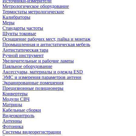
Источники-измерители
Метрологическое оборудование
Термостаты метрологические
Калибраторы
Меры
Стандарты частоты
Шунты токовые
Оснащение рабочих мест, пайка и монтаж
Промышленная и антистатическая мебель
Антистатическая тара
Ручной инструмент
Увеличительные и рабочие лампы
Паяльное оборудование
Аксессуары, материалы и одежда ESD
ЭМС и измерения параметров антенн
Экранированные помещения
Прецизионные позиционеры
Конвертеры
Модули СВЧ
Матрицы
Кабельные сборки
Видеоконтроль
Антенны
Фотоника
Cистемы видеорегистрации