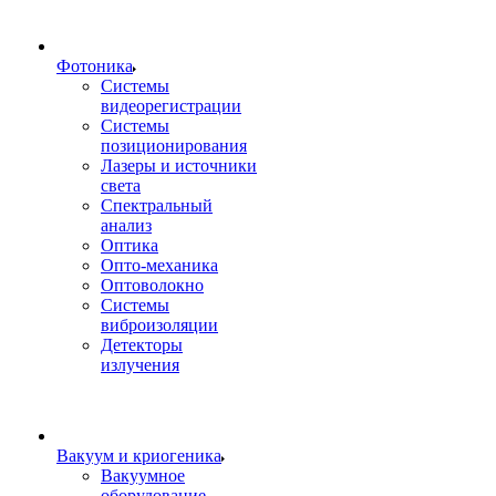
Фотоника
Cистемы
видеорегистрации
Системы
позиционирования
Лазеры и источники
света
Спектральный
анализ
Оптика
Опто-механика
Оптоволокно
Системы
виброизоляции
Детекторы
излучения
Вакуум и криогеника
Вакуумное
оборудование