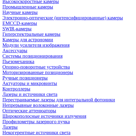
Высокоскоростные камеры
Промышленные камеры
Научные камеры
Электронно-оптические (интенсифицированные) камеры
EMCCD-камеры
SWIR-камеры
Гиперспектральные камеры
Камеры для астрономии
Модули усилителя изображения
Аксессуары
Системы позиционирования
Пьезомеханика
Опорно-поворотные устройства
Моторизированные позиционеры
Ручные позиционеры
Актуаторы и микровинты
Контроллеры
Лазеры и источники света
Перестраиваемые лазеры для интегральной фотоники
Непрерывные волоконные лазеры
Оптические аттенюаторы
Широкополосные источники излучения
Профилометры лазерного пучка
Лазеры
Некогерентные источники света