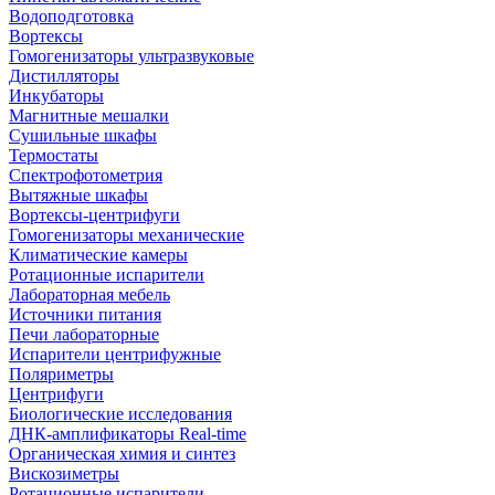
Водоподготовка
Вортексы
Гомогенизаторы ультразвуковые
Дистилляторы
Инкубаторы
Магнитные мешалки
Сушильные шкафы
Термостаты
Спектрофотометрия
Вытяжные шкафы
Вортексы-центрифуги
Гомогенизаторы механические
Климатические камеры
Ротационные испарители
Лабораторная мебель
Источники питания
Печи лабораторные
Испарители центрифужные
Поляриметры
Центрифуги
Биологические исследования
ДНК-амплификаторы Real-time
Органическая химия и синтез
Вискозиметры
Ротационные испарители