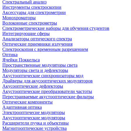
Спектральный анализ
Инструменты спектроскопии
Аксессуары для спектрометрии
Монохроматоры
Волоконные спектрометры
Спектрометрические наборы для обучения студентов
Интегрирующие сферы
Анализаторы оптического спектра
Оптические приемники излучения
Спектроскопия с временным разрешением
Оптика
Ячейки Поккельса
Пространственные модуляторы света
Модуляторы света и дефлекторы
Акустооптические синхронизаторы мод
Драйверы для акусооптических модуляторов
Акусооптические дефлекторы
Акустооптические преобразователи частоты
Перестраиваемые акустооптические фильтры
Оптические компоненты
Адаптивная оптика
Электрооптичесие модуляторы
Акустооптические модуляторы
Расширители пучка и объективы
Магнитооптические устройства