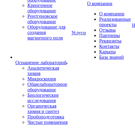
О компании
Криогенное
оборудование
О компании
Рентгеновское
Реализованные
оборудование
проекты
Н
Оборудование для
Отзывы
создания
Услуги
Партнеры
магнитного поля
Реквизиты
Контакты
Карьера
База знаний
Оснащение лабораторий
Аналитическая
химия
Микроскопия
Общелабораторное
оборудование
Биологические
исследования
Органическая
химия и синтез
Пробоподготовка
Чистые помещения