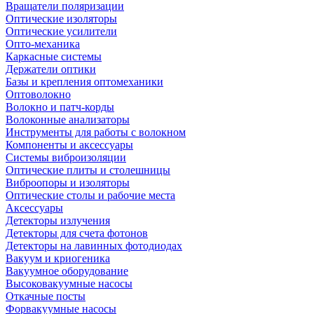
Вращатели поляризации
Оптические изоляторы
Оптические усилители
Опто-механика
Каркасные системы
Держатели оптики
Базы и крепления оптомеханики
Оптоволокно
Волокно и патч-корды
Волоконные анализаторы
Инструменты для работы с волокном
Компоненты и аксессуары
Системы виброизоляции
Оптические плиты и столешницы
Виброопоры и изоляторы
Оптические столы и рабочие места
Аксессуары
Детекторы излучения
Детекторы для счета фотонов
Детекторы на лавинных фотодиодах
Вакуум и криогеника
Вакуумное оборудование
Высоковакуумные насосы
Откачные посты
Форвакуумные насосы