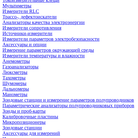
Токоизмерительные клещи
Мультиметры
Измерители RLC
Трассо-, дефектоискатели
Анализаторы качества электроэнергии
Измерители сопротивления
Источники-измерители
Измерители параметров электробезопасности
Аксессуары и опции
Измерение параметров окружающей среды
Измерители температуры и влажности
Анемометры
Газоанализаторы
Люксметры
Тахометры
Шумомеры
Дальномеры
Манометры
Зондовые станции и измерение параметров полупроводников
Параметрические анализаторы полупроводниковых приборов
Зонды и проб-карты
Калибровочные пластины
Микропозиционеры
Зондовые станции
Аксессуары для измерений