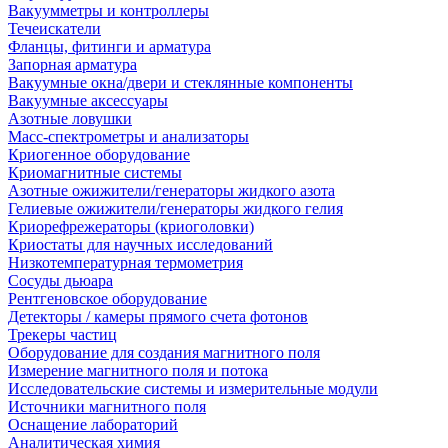
Вакуумметры и контроллеры
Течеискатели
Фланцы, фитинги и арматура
Запорная арматура
Вакуумные окна/двери и стеклянные компоненты
Вакуумные аксессуары
Азотные ловушки
Масс-спектрометры и анализаторы
Криогенное оборудование
Криомагнитные системы
Азотные ожижители/генераторы жидкого азота
Гелиевые ожижители/генераторы жидкого гелия
Криорефрежераторы (криоголовки)
Криостаты для научных исследований
Низкотемпературная термометрия
Сосуды дьюара
Рентгеновское оборудование
Детекторы / камеры прямого счета фотонов
Трекеры частиц
Оборудование для создания магнитного поля
Измерение магнитного поля и потока
Исследовательские системы и измерительные модули
Источники магнитного поля
Оснащение лабораторий
Аналитическая химия