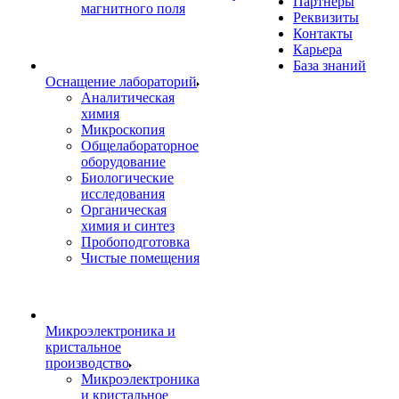
Партнеры
магнитного поля
Реквизиты
Контакты
Карьера
База знаний
Оснащение лабораторий
Аналитическая
химия
Микроскопия
Общелабораторное
оборудование
Биологические
исследования
Органическая
химия и синтез
Пробоподготовка
Чистые помещения
Микроэлектроника и
кристальное
производство
Микроэлектроника
и кристальное