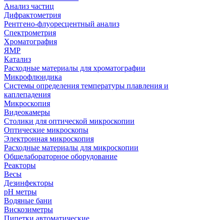
Анализ частиц
Дифрактометрия
Рентгено-флуоресцентный анализ
Спектрометрия
Хроматография
ЯМР
Катализ
Расходные материалы для хроматографии
Микрофлюидика
Системы определения температуры плавления и
каплепадения
Микроскопия
Видеокамеры
Столики для оптической микроскопии
Оптические микроскопы
Электронная микроскопия
Расходные материалы для микроскопии
Общелабораторное оборудование
Реакторы
Весы
Дезинфекторы
рН метры
Водяные бани
Вискозиметры
Пипетки автоматические