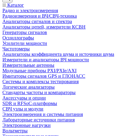
Каталог
Радио и электроизмерения
Радиоизмерения и ВЧ/СВЧ-техника
Анализаторы сигналов и спектра
Анализаторы цепей, измерители КСВН
Генераторы сигналов
Осциллографы
Усилители мощности
Частотомеры
Анализаторы коэффициента шума и источники шума
Измерители и анализаторы ВЧ мощности
Измерительные антенны
Модульные приборы PXI/PXIe/AXI
Имитаторы сигналов GPS и ГЛОНАСС
Системы и комплексы тестирования
Логические анализаторы
Стандарты частоты и компараторы
Аксессуары и опции
SDR и RFSoC‑платформы
СВЧ узлы и модули
Электроизмерения и системы питания
Лабораторные источники питания
Электронные нагрузки
Вольтметры