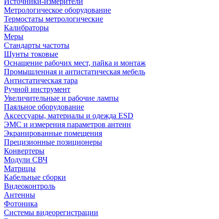
Источники-измерители
Метрологическое оборудование
Термостаты метрологические
Калибраторы
Меры
Стандарты частоты
Шунты токовые
Оснащение рабочих мест, пайка и монтаж
Промышленная и антистатическая мебель
Антистатическая тара
Ручной инструмент
Увеличительные и рабочие лампы
Паяльное оборудование
Аксессуары, материалы и одежда ESD
ЭМС и измерения параметров антенн
Экранированные помещения
Прецизионные позиционеры
Конвертеры
Модули СВЧ
Матрицы
Кабельные сборки
Видеоконтроль
Антенны
Фотоника
Cистемы видеорегистрации