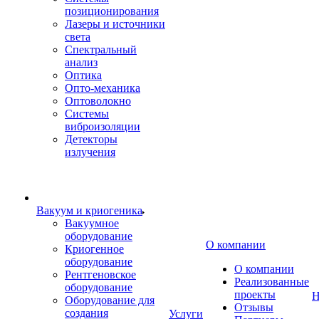
позиционирования
Лазеры и источники
света
Спектральный
анализ
Оптика
Опто-механика
Оптоволокно
Системы
виброизоляции
Детекторы
излучения
Вакуум и криогеника
Вакуумное
оборудование
О компании
Криогенное
оборудование
О компании
Рентгеновское
Реализованные
оборудование
проекты
Н
Оборудование для
Отзывы
создания
Услуги