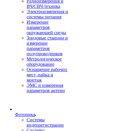
Радиоизмерения и
ВЧ/СВЧ-техника
Электроизмерения и
системы питания
Измерение
параметров
окружающей среды
Зондовые станции и
измерение
параметров
полупроводников
Метрологическое
оборудование
Оснащение рабочих
мест, пайка и
монтаж
ЭМС и измерения
параметров антенн
Фотоника
Cистемы
видеорегистрации
Системы