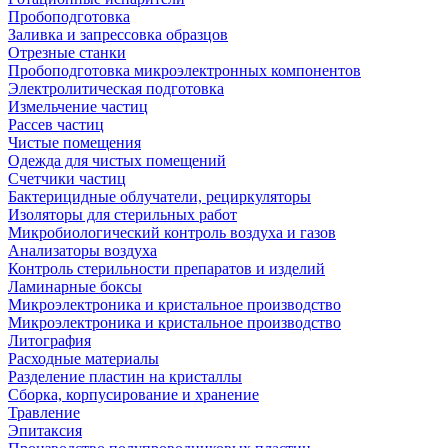
Пробоподготовка
Заливка и запрессовка образцов
Отрезные станки
Пробоподготовка микроэлектронных компонентов
Электролитическая подготовка
Измельчение частиц
Рассев частиц
Чистые помещения
Одежда для чистых помещений
Счетчики частиц
Бактерицидные облучатели, рециркуляторы
Изоляторы для стерильных работ
Микробиологический контроль воздуха и газов
Анализаторы воздуха
Контроль стерильности препаратов и изделий
Ламинарные боксы
Микроэлектроника и кристальное производство
Микроэлектроника и кристальное производство
Литография
Расходные материалы
Разделение пластин на кристаллы
Сборка, корпусирование и хранение
Травление
Эпитаксия