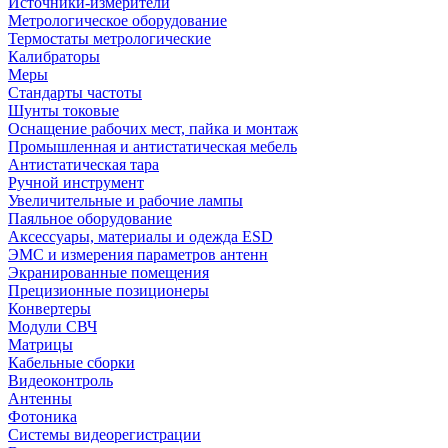
Источники-измерители
Метрологическое оборудование
Термостаты метрологические
Калибраторы
Меры
Стандарты частоты
Шунты токовые
Оснащение рабочих мест, пайка и монтаж
Промышленная и антистатическая мебель
Антистатическая тара
Ручной инструмент
Увеличительные и рабочие лампы
Паяльное оборудование
Аксессуары, материалы и одежда ESD
ЭМС и измерения параметров антенн
Экранированные помещения
Прецизионные позиционеры
Конвертеры
Модули СВЧ
Матрицы
Кабельные сборки
Видеоконтроль
Антенны
Фотоника
Cистемы видеорегистрации