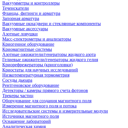
Вакуумметры и контроллеры
Течеискатели
Фланцы, фитинги и арматура
Запорная арматура
Вакуумные окна/двери и стеклянные компоненты
Вакуумные аксессуары
Азотные ловушки
Масс-спектрометры и анализаторы
Криогенное оборудование
Криомагнитные системы
Азотные ожижители/генераторы жидкого азота
Гелиевые ожижители/генераторы жидкого гелия
Криорефрежераторы (криоголовки)
Криостаты для научных исследований
Низкотемпературная термометрия
Сосуды дьюара
Рентгеновское оборудование
Детекторы / камеры прямого счета фотонов
Трекеры частиц
Оборудование для создания магнитного поля
Измерение магнитного поля и потока
Исследовательские системы и измерительные модули
Источники магнитного поля
Оснащение лабораторий
Аналитическая химия