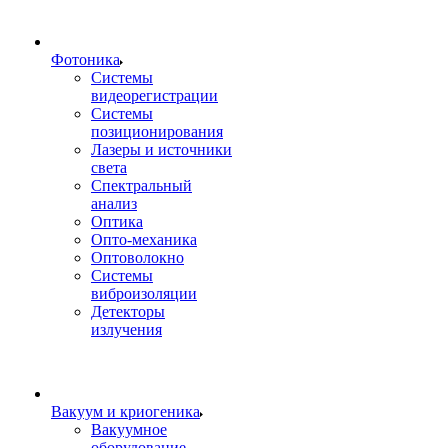
Фотоника
Cистемы
видеорегистрации
Системы
позиционирования
Лазеры и источники
света
Спектральный
анализ
Оптика
Опто-механика
Оптоволокно
Системы
виброизоляции
Детекторы
излучения
Вакуум и криогеника
Вакуумное
оборудование