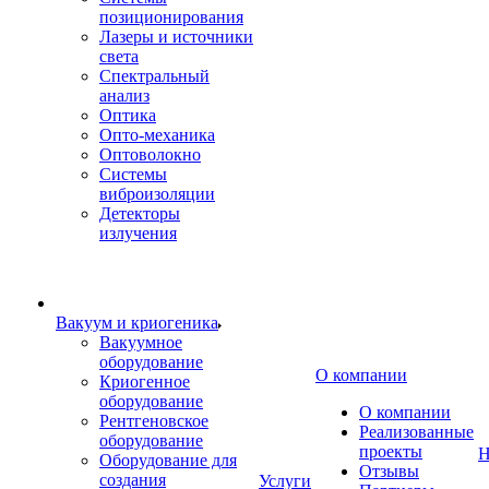
позиционирования
Лазеры и источники
света
Спектральный
анализ
Оптика
Опто-механика
Оптоволокно
Системы
виброизоляции
Детекторы
излучения
Вакуум и криогеника
Вакуумное
оборудование
О компании
Криогенное
оборудование
О компании
Рентгеновское
Реализованные
оборудование
проекты
Н
Оборудование для
Отзывы
создания
Услуги