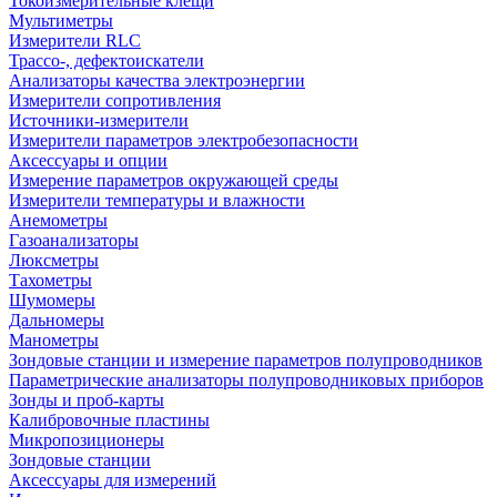
Токоизмерительные клещи
Мультиметры
Измерители RLC
Трассо-, дефектоискатели
Анализаторы качества электроэнергии
Измерители сопротивления
Источники-измерители
Измерители параметров электробезопасности
Аксессуары и опции
Измерение параметров окружающей среды
Измерители температуры и влажности
Анемометры
Газоанализаторы
Люксметры
Тахометры
Шумомеры
Дальномеры
Манометры
Зондовые станции и измерение параметров полупроводников
Параметрические анализаторы полупроводниковых приборов
Зонды и проб-карты
Калибровочные пластины
Микропозиционеры
Зондовые станции
Аксессуары для измерений