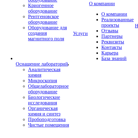
О компании
Криогенное
оборудование
О компании
Рентгеновское
Реализованные
оборудование
проекты
Н
Оборудование для
Отзывы
создания
Услуги
Партнеры
магнитного поля
Реквизиты
Контакты
Карьера
База знаний
Оснащение лабораторий
Аналитическая
химия
Микроскопия
Общелабораторное
оборудование
Биологические
исследования
Органическая
химия и синтез
Пробоподготовка
Чистые помещения