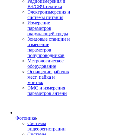
Радиоизмерения и
ВЧ/СВЧ-техника
Электроизмерения и
системы питания
Измерение
параметров
окружающей среды
Зондовые станции и
измерение
параметров
полупроводников
Метрологическое
оборудование
Оснащение рабочих
мест, пайка и
монтаж
ЭМС и измерения
параметров антенн
Фотоника
Cистемы
видеорегистрации
Системы