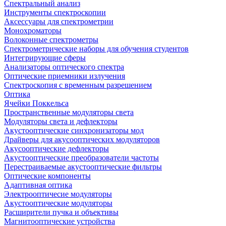
Спектральный анализ
Инструменты спектроскопии
Аксессуары для спектрометрии
Монохроматоры
Волоконные спектрометры
Спектрометрические наборы для обучения студентов
Интегрирующие сферы
Анализаторы оптического спектра
Оптические приемники излучения
Спектроскопия с временным разрешением
Оптика
Ячейки Поккельса
Пространственные модуляторы света
Модуляторы света и дефлекторы
Акустооптические синхронизаторы мод
Драйверы для акусооптических модуляторов
Акусооптические дефлекторы
Акустооптические преобразователи частоты
Перестраиваемые акустооптические фильтры
Оптические компоненты
Адаптивная оптика
Электрооптичесие модуляторы
Акустооптические модуляторы
Расширители пучка и объективы
Магнитооптические устройства