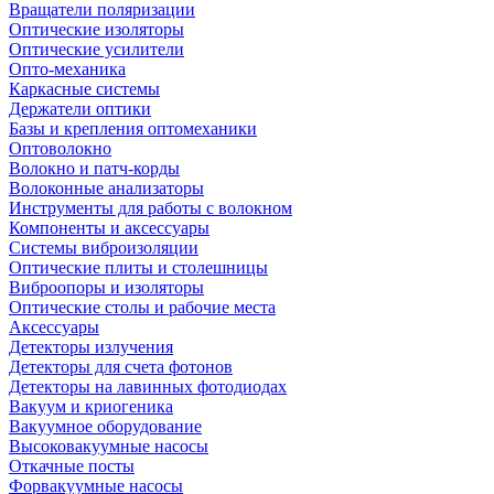
Вращатели поляризации
Оптические изоляторы
Оптические усилители
Опто-механика
Каркасные системы
Держатели оптики
Базы и крепления оптомеханики
Оптоволокно
Волокно и патч-корды
Волоконные анализаторы
Инструменты для работы с волокном
Компоненты и аксессуары
Системы виброизоляции
Оптические плиты и столешницы
Виброопоры и изоляторы
Оптические столы и рабочие места
Аксессуары
Детекторы излучения
Детекторы для счета фотонов
Детекторы на лавинных фотодиодах
Вакуум и криогеника
Вакуумное оборудование
Высоковакуумные насосы
Откачные посты
Форвакуумные насосы