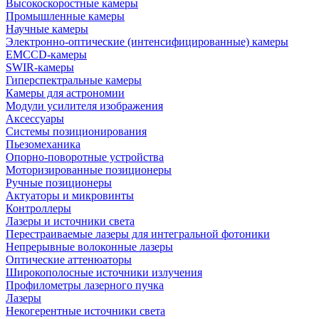
Высокоскоростные камеры
Промышленные камеры
Научные камеры
Электронно-оптические (интенсифицированные) камеры
EMCCD-камеры
SWIR-камеры
Гиперспектральные камеры
Камеры для астрономии
Модули усилителя изображения
Аксессуары
Системы позиционирования
Пьезомеханика
Опорно-поворотные устройства
Моторизированные позиционеры
Ручные позиционеры
Актуаторы и микровинты
Контроллеры
Лазеры и источники света
Перестраиваемые лазеры для интегральной фотоники
Непрерывные волоконные лазеры
Оптические аттенюаторы
Широкополосные источники излучения
Профилометры лазерного пучка
Лазеры
Некогерентные источники света