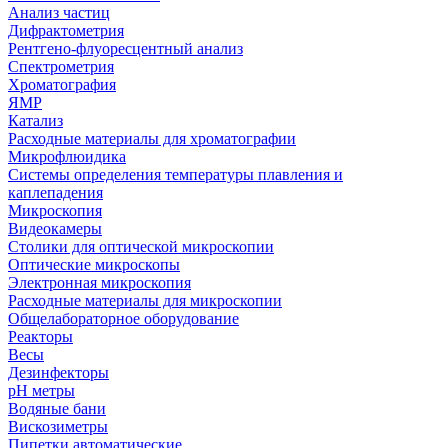
Анализ частиц
Дифрактометрия
Рентгено-флуоресцентный анализ
Спектрометрия
Хроматография
ЯМР
Катализ
Расходные материалы для хроматографии
Микрофлюидика
Системы определения температуры плавления и
каплепадения
Микроскопия
Видеокамеры
Столики для оптической микроскопии
Оптические микроскопы
Электронная микроскопия
Расходные материалы для микроскопии
Общелабораторное оборудование
Реакторы
Весы
Дезинфекторы
рН метры
Водяные бани
Вискозиметры
Пипетки автоматические