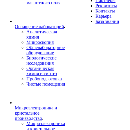
Партнеры
магнитного поля
Реквизиты
Контакты
Карьера
База знаний
Оснащение лабораторий
Аналитическая
химия
Микроскопия
Общелабораторное
оборудование
Биологические
исследования
Органическая
химия и синтез
Пробоподготовка
Чистые помещения
Микроэлектроника и
кристальное
производство
Микроэлектроника
и кристальное