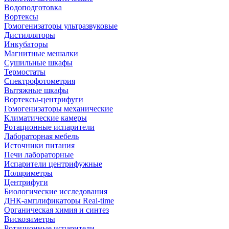
Водоподготовка
Вортексы
Гомогенизаторы ультразвуковые
Дистилляторы
Инкубаторы
Магнитные мешалки
Сушильные шкафы
Термостаты
Спектрофотометрия
Вытяжные шкафы
Вортексы-центрифуги
Гомогенизаторы механические
Климатические камеры
Ротационные испарители
Лабораторная мебель
Источники питания
Печи лабораторные
Испарители центрифужные
Поляриметры
Центрифуги
Биологические исследования
ДНК-амплификаторы Real-time
Органическая химия и синтез
Вискозиметры
Ротационные испарители