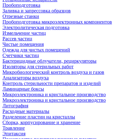
Пробоподготовка
Заливка и запрессовка образцов
Отрезные станки
Пробоподготовка микроэлектронных компонентов
Электролитическая подготовка
Измельчение частиц
Рассев частиц
Чистые помещения
Одежда для чистых помещений
Счетчики частиц
Бактерицидные облучатели, рециркуляторы
Изоляторы для стерильных работ
Микробиологический контроль воздуха и газов
Анализаторы воздуха
Контроль стерильности препаратов и изделий
Ламинарные боксы
Микроэлектроника и кристальное производство
Микроэлектроника и кристальное производство
Литография
Расходные материалы
Разделение пластин на кристаллы
Сборка, корпусирование и хранение
Травление
Эпитаксия