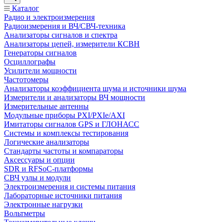
Каталог
Радио и электроизмерения
Радиоизмерения и ВЧ/СВЧ-техника
Анализаторы сигналов и спектра
Анализаторы цепей, измерители КСВН
Генераторы сигналов
Осциллографы
Усилители мощности
Частотомеры
Анализаторы коэффициента шума и источники шума
Измерители и анализаторы ВЧ мощности
Измерительные антенны
Модульные приборы PXI/PXIe/AXI
Имитаторы сигналов GPS и ГЛОНАСС
Системы и комплексы тестирования
Логические анализаторы
Стандарты частоты и компараторы
Аксессуары и опции
SDR и RFSoC‑платформы
СВЧ узлы и модули
Электроизмерения и системы питания
Лабораторные источники питания
Электронные нагрузки
Вольтметры