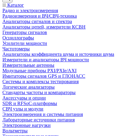
Каталог
Радио и электроизмерения
Радиоизмерения и ВЧ/СВЧ-техника
Анализаторы сигналов и спектра
Анализаторы цепей, измерители КСВН
Генераторы сигналов
Осциллографы
Усилители мощности
Частотомеры
Анализаторы коэффициента шума и источники шума
Измерители и анализаторы ВЧ мощности
Измерительные антенны
Модульные приборы PXI/PXIe/AXI
Имитаторы сигналов GPS и ГЛОНАСС
Системы и комплексы тестирования
Логические анализаторы
Стандарты частоты и компараторы
Аксессуары и опции
SDR и RFSoC‑платформы
СВЧ узлы и модули
Электроизмерения и системы питания
Лабораторные источники питания
Электронные нагрузки
Вольтметры