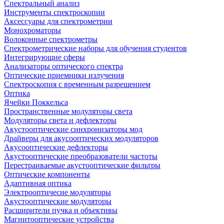
Спектральный анализ
Инструменты спектроскопии
Аксессуары для спектрометрии
Монохроматоры
Волоконные спектрометры
Спектрометрические наборы для обучения студентов
Интегрирующие сферы
Анализаторы оптического спектра
Оптические приемники излучения
Спектроскопия с временным разрешением
Оптика
Ячейки Поккельса
Пространственные модуляторы света
Модуляторы света и дефлекторы
Акустооптические синхронизаторы мод
Драйверы для акусооптических модуляторов
Акусооптические дефлекторы
Акустооптические преобразователи частоты
Перестраиваемые акустооптические фильтры
Оптические компоненты
Адаптивная оптика
Электрооптичесие модуляторы
Акустооптические модуляторы
Расширители пучка и объективы
Магнитооптические устройства