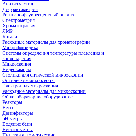
Анализ частиц
Дифрактометрия
Рентгено-флуоресцентный анализ
Спектрометрия
Хроматография
ЯМР
Катализ
Расходные материалы для хроматографии
Микрофлюидика
Системы определения температуры плавления и
каплепадения
Микроскопия
Видеокамеры
Столики для оптической микроскопии
Оптические микроскопы
Электронная микроскопия
Расходные материалы для микроскопии
Общелабораторное оборудование
Реакторы
Весы
Дезинфекторы
рН метры
Водяные бани
Вискозиметры
Пипетки автоматические