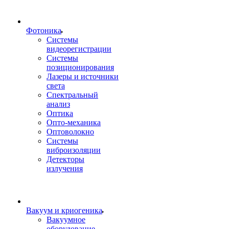
Фотоника
Cистемы
видеорегистрации
Системы
позиционирования
Лазеры и источники
света
Спектральный
анализ
Оптика
Опто-механика
Оптоволокно
Системы
виброизоляции
Детекторы
излучения
Вакуум и криогеника
Вакуумное
оборудование