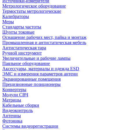
Источники-измерители
Метрологическое оборудование
Термостаты метрологические
Калибраторы
Меры
Стандарты частоты
Шунты токовые
Оснащение рабочих мест, пайка и монтаж
Промышленная и антистатическая мебель
Антистатическая тара
Ручной инструмент
Увеличительные и рабочие лампы
Паяльное оборудование
Аксессуары, материалы и одежда ESD
ЭМС и измерения параметров антенн
Экранированные помещения
Прецизионные позиционеры
Конвертеры
Модули СВЧ
Матрицы
Кабельные сборки
Видеоконтроль
Антенны
Фотоника
Cистемы видеорегистрации