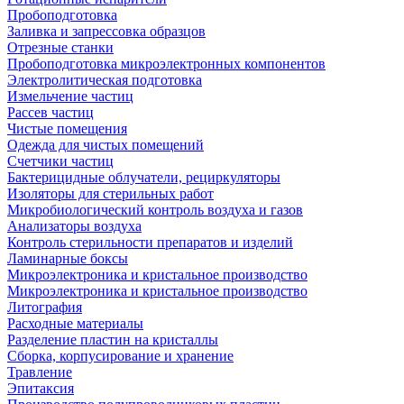
Пробоподготовка
Заливка и запрессовка образцов
Отрезные станки
Пробоподготовка микроэлектронных компонентов
Электролитическая подготовка
Измельчение частиц
Рассев частиц
Чистые помещения
Одежда для чистых помещений
Счетчики частиц
Бактерицидные облучатели, рециркуляторы
Изоляторы для стерильных работ
Микробиологический контроль воздуха и газов
Анализаторы воздуха
Контроль стерильности препаратов и изделий
Ламинарные боксы
Микроэлектроника и кристальное производство
Микроэлектроника и кристальное производство
Литография
Расходные материалы
Разделение пластин на кристаллы
Сборка, корпусирование и хранение
Травление
Эпитаксия