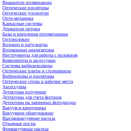
Вращатели поляризации
Оптические изоляторы
Оптические усилители
Опто-механика
Каркасные системы
Держатели оптики
Базы и крепления оптомеханики
Оптоволокно
Волокно и патч-корды
Волоконные анализаторы
Инструменты для работы с волокном
Компоненты и аксессуары
Системы виброизоляции
Оптические плиты и столешницы
Виброопоры и изоляторы
Оптические столы и рабочие места
Аксессуары
Детекторы излучения
Детекторы для счета фотонов
Детекторы на лавинных фотодиодах
Вакуум и криогеника
Вакуумное оборудование
Высоковакуумные насосы
Откачные посты
Форвакуумные насосы