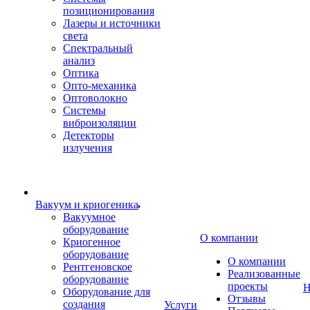
позиционирования
Лазеры и источники
света
Спектральный
анализ
Оптика
Опто-механика
Оптоволокно
Системы
виброизоляции
Детекторы
излучения
Вакуум и криогеника
Вакуумное
оборудование
О компании
Криогенное
оборудование
О компании
Рентгеновское
Реализованные
оборудование
проекты
Н
Оборудование для
Отзывы
создания
Услуги