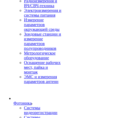
Радиоизмерения и
ВЧ/СВЧ-техника
Электроизмерения и
системы питания
Измерение
параметров
окружающей среды
Зондовые станции и
измерение
параметров
полупроводников
Метрологическое
оборудование
Оснащение рабочих
мест, пайка и
монтаж
ЭМС и измерения
параметров антенн
Фотоника
Cистемы
видеорегистрации
Системы