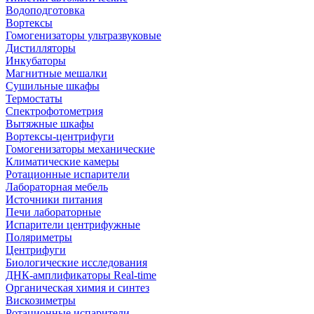
Водоподготовка
Вортексы
Гомогенизаторы ультразвуковые
Дистилляторы
Инкубаторы
Магнитные мешалки
Сушильные шкафы
Термостаты
Спектрофотометрия
Вытяжные шкафы
Вортексы-центрифуги
Гомогенизаторы механические
Климатические камеры
Ротационные испарители
Лабораторная мебель
Источники питания
Печи лабораторные
Испарители центрифужные
Поляриметры
Центрифуги
Биологические исследования
ДНК-амплификаторы Real-time
Органическая химия и синтез
Вискозиметры
Ротационные испарители