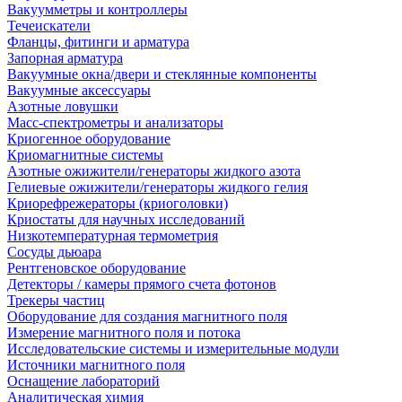
Вакуумметры и контроллеры
Течеискатели
Фланцы, фитинги и арматура
Запорная арматура
Вакуумные окна/двери и стеклянные компоненты
Вакуумные аксессуары
Азотные ловушки
Масс-спектрометры и анализаторы
Криогенное оборудование
Криомагнитные системы
Азотные ожижители/генераторы жидкого азота
Гелиевые ожижители/генераторы жидкого гелия
Криорефрежераторы (криоголовки)
Криостаты для научных исследований
Низкотемпературная термометрия
Сосуды дьюара
Рентгеновское оборудование
Детекторы / камеры прямого счета фотонов
Трекеры частиц
Оборудование для создания магнитного поля
Измерение магнитного поля и потока
Исследовательские системы и измерительные модули
Источники магнитного поля
Оснащение лабораторий
Аналитическая химия