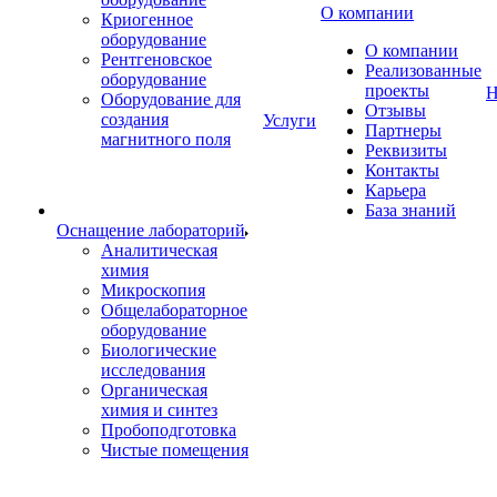
О компании
Криогенное
оборудование
О компании
Рентгеновское
Реализованные
оборудование
проекты
Н
Оборудование для
Отзывы
создания
Услуги
Партнеры
магнитного поля
Реквизиты
Контакты
Карьера
База знаний
Оснащение лабораторий
Аналитическая
химия
Микроскопия
Общелабораторное
оборудование
Биологические
исследования
Органическая
химия и синтез
Пробоподготовка
Чистые помещения