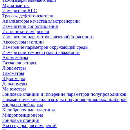
Токоизмерительные клещи
Мультиметры
Измерители RLC
Трассо-, дефектоискатели
Анализаторы качества электроэнергии
Измерители сопротивления
Источники-измерители
Измерители параметров электробезопасности
Аксессуары и опции
Измерение параметров окружающей среды
Измерители температуры и влажности
Анемометры
Газоанализаторы
Люксметры
Тахометры
Шумомеры
Дальномеры
Манометры
Зондовые станции и измерение параметров полупроводников
Параметрические анализаторы полупроводниковых приборов
Зонды и проб-карты
Калибровочные пластины
Микропозиционеры
Зондовые станции
Аксессуары для измерений