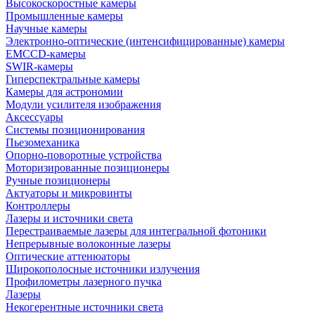
Высокоскоростные камеры
Промышленные камеры
Научные камеры
Электронно-оптические (интенсифицированные) камеры
EMCCD-камеры
SWIR-камеры
Гиперспектральные камеры
Камеры для астрономии
Модули усилителя изображения
Аксессуары
Системы позиционирования
Пьезомеханика
Опорно-поворотные устройства
Моторизированные позиционеры
Ручные позиционеры
Актуаторы и микровинты
Контроллеры
Лазеры и источники света
Перестраиваемые лазеры для интегральной фотоники
Непрерывные волоконные лазеры
Оптические аттенюаторы
Широкополосные источники излучения
Профилометры лазерного пучка
Лазеры
Некогерентные источники света