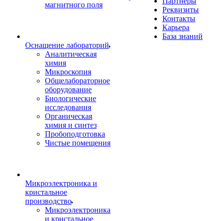
Партнеры
магнитного поля
Реквизиты
Контакты
Карьера
База знаний
Оснащение лабораторий
Аналитическая
химия
Микроскопия
Общелабораторное
оборудование
Биологические
исследования
Органическая
химия и синтез
Пробоподготовка
Чистые помещения
Микроэлектроника и
кристальное
производство
Микроэлектроника
и кристальное